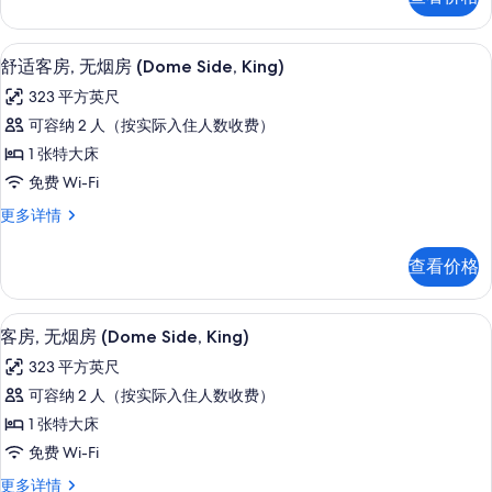
房,
Side,
多
所
无
信
King)
烟
有
息
舒适客房, 无烟房 (Dome Side, K
显
的
6
房
舒适客房, 无烟房 (Dome Side, King)
照
示
(Palace
所
323 平方英尺
片
Side,
舒
有
King)
可容纳 2 人（按实际入住人数收费）
适
更
照
1 张特大床
多
客
片
信
免费 Wi-Fi
房,
息
舒
更多详情
无
适
烟
客
查看价格
房,
房
无
(Dome
烟
迷你吧、客房内保险箱、办公桌、遮光
显
6
房
Side,
客房, 无烟房 (Dome Side, King)
示
(Dome
King)
323 平方英尺
Side,
客
的
King)
可容纳 2 人（按实际入住人数收费）
房,
更
所
1 张特大床
多
无
有
信
免费 Wi-Fi
烟
照
息
客
更多详情