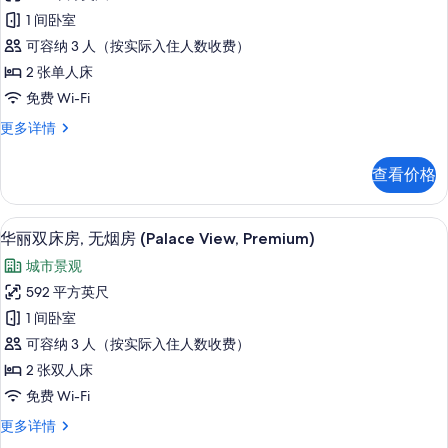
荣
(King)
所
1 间卧室
更
双
有
多
可容纳 3 人（按实际入住人数收费）
床
信
照
2 张单人床
息
房,
片
免费 Wi-Fi
无
尊
更多详情
烟
荣
房
双
查看价格
床
(Palace
房,
View)
无
迷你吧、客房内保险箱、办公桌、遮光
显
的
6
烟
华丽双床房, 无烟房 (Palace View, Premium)
示
房
所
城市景观
(Palace
华
有
View)
592 平方英尺
丽
更
照
1 间卧室
多
双
片
信
可容纳 3 人（按实际入住人数收费）
床
息
2 张双人床
房,
免费 Wi-Fi
无
华
更多详情
烟
丽