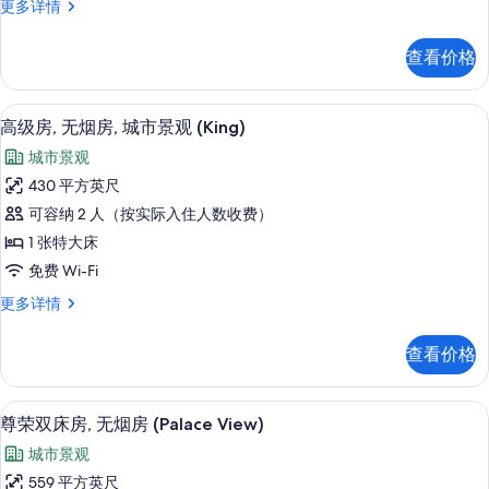
双
更多详情
城
人
市
房,
查看价格
无
景
烟
观
房,
迷你吧、客房内保险箱、办公桌、遮光
显
5
城
高级房, 无烟房, 城市景观 (King)
(Queen)
示
市
的
城市景观
景
高
所
观
430 平方英尺
级
(Queen)
有
可容纳 2 人（按实际入住人数收费）
更
房,
照
多
1 张特大床
无
信
片
免费 Wi-Fi
息
烟
高
更多详情
房,
级
城
房,
查看价格
无
市
烟
景
房,
迷你吧、客房内保险箱、办公桌、遮光
显
5
城
尊荣双床房, 无烟房 (Palace View)
观
示
市
(King)
城市景观
景
尊
的
观
559 平方英尺