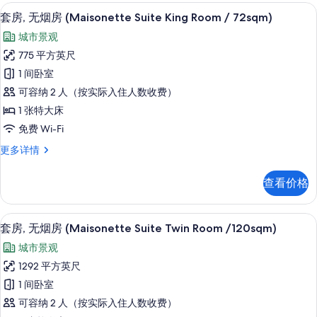
2
套房, 无烟房 (Maisonette Suite 
显
7
张
床,
套房, 无烟房 (Maisonette Suite King Room / 72sqm)
示
单
无
城市景观
人
套
烟
床,
775 平方英尺
房,
无
房
1 间卧室
烟
无
(Classic
房
可容纳 2 人（按实际入住人数收费）
烟
(Classic
Comfort
1 张特大床
Comfort
房
/
免费 Wi-Fi
/
(Maisonette
36sqm)
36sqm)
套
更多详情
Suite
的
更
房,
多
King
所
无
信
查看价格
Room
烟
有
息
房
/
照
(Maisonette
72sqm)
套房, 无烟房 (Maisonette Suite 
显
3
Suite
套房, 无烟房 (Maisonette Suite Twin Room /120sqm)
片
的
示
King
城市景观
Room
所
套
/
1292 平方英尺
有
房,
72sqm)
1 间卧室
更
照
无
多
可容纳 2 人（按实际入住人数收费）
片
烟
信