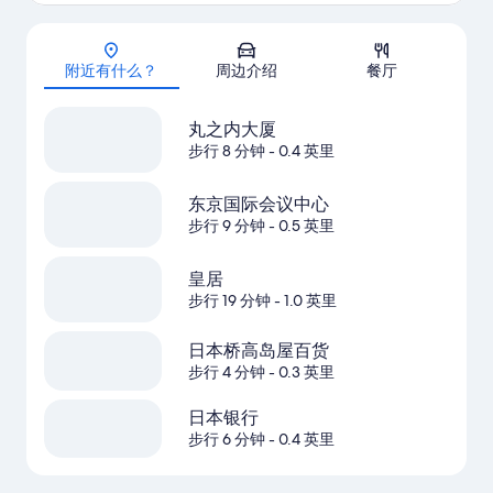
地图
附近有什么？
周边介绍
餐厅
丸之内大厦
步行 8 分钟
- 0.4 英里
东京国际会议中心
步行 9 分钟
- 0.5 英里
皇居
步行 19 分钟
- 1.0 英里
日本桥高岛屋百货
步行 4 分钟
- 0.3 英里
日本银行
步行 6 分钟
- 0.4 英里