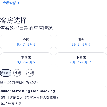
查看全部
客房选择
查看这些日期的空房情况
查看今晚的空房情况：8月 7 - 8月 8
查看明天的空房情况：8月 8 - 8
今晚
明天
8月 7 - 8月 8
8月 8 - 8月 9
查看本周末的空房情况：8月 7 - 8月 9
查看下周末的空房情况：8月 14 -
本周末
下周末
8月 7 - 8月 9
8月 14 - 8月 16
可
所有客房
1 张床
2 张床
用
的
显示 40 种房型中的 40 种
客
迷你吧、客房内保险箱、办公桌、遮光
显
1
Junior Suite King Non-smoking
房
示
筛
可容纳 2 人（按实际入住人数收费）
Junior
选
1 张双人床
Suite