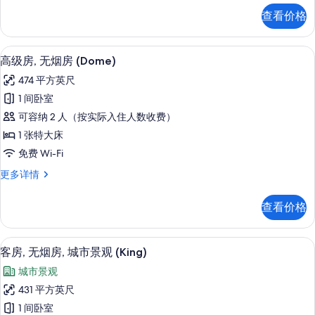
城
客
查看价格
房,
市
无
景
烟
高级房, 无烟房 (Dome) | 迷你吧
显
3
房,
高级房, 无烟房 (Dome)
观
示
城
(Deluxe,
474 平方英尺
市
高
Palace
景
1 间卧室
级
观
View)
可容纳 2 人（按实际入住人数收费）
(Deluxe,
房,
的
Palace
1 张特大床
无
所
View)
免费 Wi-Fi
更
烟
有
多
高
更多详情
房
照
信
级
息
(Dome)
房,
片
查看价格
无
的
烟
所
房
客房, 无烟房, 城市景观 (King) |
显
6
(Dome)
有
客房, 无烟房, 城市景观 (King)
示
更
照
城市景观
多
客
片
信
431 平方英尺
房,
息
1 间卧室