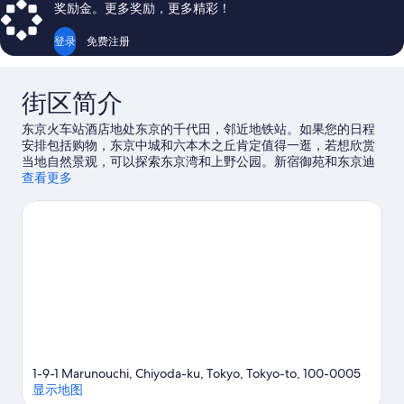
1,004
121
奖励金。更多奖励，更多精彩！
条
条
点
点
登录
免费注册
评
评
街区简介
东京火车站酒店地处东京的千代田，邻近地铁站。如果您的日程
安排包括购物，东京中城和六本木之丘肯定值得一逛，若想欣赏
当地自然景观，可以探索东京湾和上野公园。新宿御苑和东京迪
士尼度假区®不容错过。
查看更多
访问我们的东京旅行指南
1-9-1 Marunouchi, Chiyoda-ku, Tokyo, Tokyo-to, 100-0005
显示地图