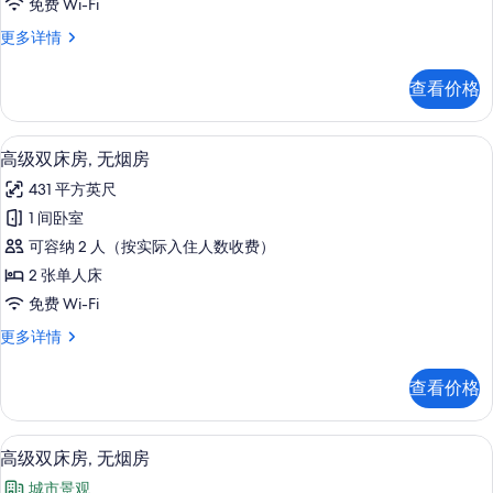
免费 Wi-Fi
息
1
经
更多详情
间
典
卧
客
查看价格
房,
室,
1
无
间
高级双床房, 无烟房 | 城市景观
显
7
卧
烟
高级双床房, 无烟房
示
室,
房
431 平方英尺
无
高
(Comfort
烟
1 间卧室
级
房
Queen
可容纳 2 人（按实际入住人数收费）
(Comfort
双
Room
Queen
2 张单人床
床
/
Room
免费 Wi-Fi
/
26sqm)
房,
26sqm)
高
更多详情
的
无
更
级
所
多
烟
双
查看价格
信
床
有
房
息
房,
照
的
无
迷你吧、客房内保险箱、办公桌、遮光
显
4
烟
片
高级双床房, 无烟房
所
示
房
有
城市景观