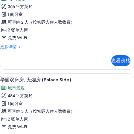
(Dome)
舒
有
更
366 平方英尺
适
多
照
1 间卧室
信
双
片
息
可容纳 2 人（按实际入住人数收费）
床
2 张单人床
房,
免费 Wi-Fi
无
舒
更多详情
烟
适
房
双
查看价格
床
(Palace
房,
Side)
无
迷你吧、客房内保险箱、办公桌、遮光
显
的
4
烟
华丽双床房, 无烟房 (Palace Side)
示
房
所
城市景观
(Palace
华
有
Side)
484 平方英尺
丽
更
照
1 间卧室
多
双
片
信
可容纳 3 人（按实际入住人数收费）
床
息
2 张单人床
房,
免费 Wi-Fi
无