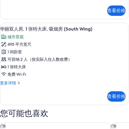
房,
有
级
信
1
双
息
照
查看价格
人
张
片
房,
特
1
华丽双人房, 1 张特大床, 吸烟房 (Sou
显
1
张
大
华丽双人房, 1 张特大床, 吸烟房 (South Wing)
示
特
床,
城市景观
大
华
无
床,
495 平方英尺
丽
无
烟
1 间卧室
烟
双
房,
房,
可容纳 2 人（按实际入住人数收费）
人
城
城
1 张特大床
市
房,
市
免费 Wi-Fi
景
1
观
景
华
更多详情
张
(Palace
丽
观
Side)
特
双
更
(Palace
查看价格
人
大
多
Side)
房,
信
床,
1
的
息
您可能也喜欢
张
吸
所
特
烟
有
大
蒙特艾尔玛娜酒店东京
ANA假日
广告
广告