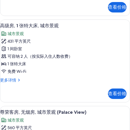
房
双
查看价格
床
(Palace
房,
View,
无
迷你吧、客房内保险箱、办公桌、遮光
显
Premium)
4
烟
高级房, 1 张特大床, 城市景观
示
房
的
城市景观
(Palace
高
所
View,
431 平方英尺
级
Premium)
有
1 间卧室
更
房,
照
多
可容纳 2 人（按实际入住人数收费）
1
片
信
1 张特大床
息
张
免费 Wi-Fi
特
高
更多详情
大
级
床,
房,
查看价格
1
城
张
市
特
迷你吧、客房内保险箱、办公桌、遮光
显
6
大
景
尊荣客房, 无烟房, 城市景观 (Palace View)
示
床,
观
城市景观
城
尊
的
市
560 平方英尺