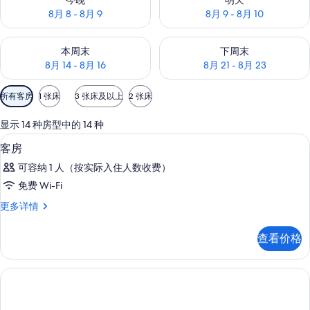
今晚
明天
8月 8 - 8月 9
8月 9 - 8月 10
查看本周末的空房情况：8月 14 - 8月 16
查看下周末的空房情况：8月 21 -
本周末
下周末
8月 14 - 8月 16
8月 21 - 8月 23
可
所有客房
1 张床
3 张床及以上
2 张床
用
的
显示 14 种房型中的 14 种
客
办公桌、免费 WiFi、床单
显
1
客房
房
示
筛
可容纳 1 人（按实际入住人数收费）
客
选
免费 Wi-Fi
房
条
客
更多详情
的
件
房
所
更
查看价格
多
有
信
照
息
片