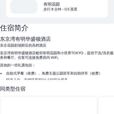
有明花园
步行 8 分钟
- 0.5 英里
住宿简介
东京湾有明华盛顿酒店
东京花园剧场附近的高档酒店
东京湾有明华盛顿酒店毗邻有明花园和小世界TOKYO，提供干洗/洗衣服
务和餐厅。住客可连接免费房内 WiFi。
其他的一些礼遇包括：
自助式早餐（收费）、免费主题公园班车和自助停车（收费）
快速入住、无烟场所和24 小时前台服务
前台保险箱、自动售货机和ATM/银行服务
同类型住宿
在住客点评中，员工服务和优越地理位置获得了诸多好评。
东京湾有明相铁 FRESA INN
远东村酒
客房特色
所有 830 间客房均配有空调等舒适设施/服务，以及免费 WiFi之类的设