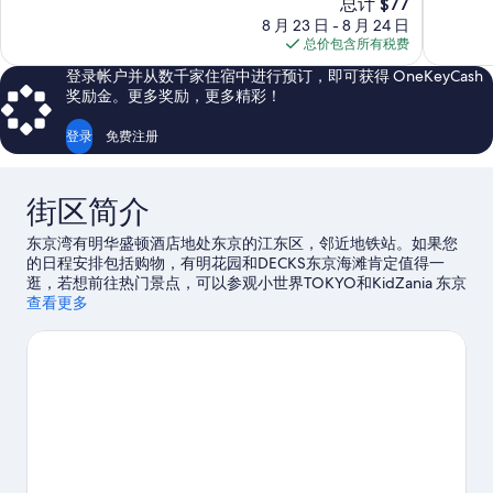
新
总计 $77
好
绝
价
极
佳，
8 月 23 日 - 8 月 24 日
格
了，
485
总价包含所有税费
$77
3,010
条
登录帐户并从数千家住宿中进行预订，即可获得 OneKeyCash
条
点
奖励金。更多奖励，更多精彩！
点
评
评
登录
免费注册
街区简介
东京湾有明华盛顿酒店地处东京的江东区，邻近地铁站。如果您
的日程安排包括购物，有明花园和DECKS东京海滩肯定值得一
逛，若想前往热门景点，可以参观小世界TOKYO和KidZania 东京
(儿童社会体验活动中心)。在东京花园剧场参加一场活动或游戏，
查看更多
腾出时间，参观不容错过的热门景点东京迪士尼乐园®。
访问我
们的东京旅行指南