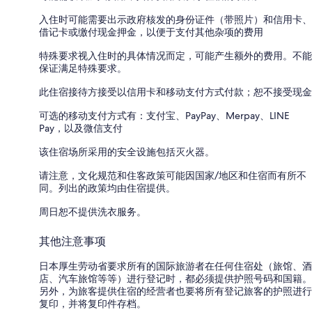
入住时可能需要出示政府核发的身份证件（带照片）和信用卡、
借记卡或缴付现金押金，以便于支付其他杂项的费用
特殊要求视入住时的具体情况而定，可能产生额外的费用。不能
保证满足特殊要求。
此住宿接待方接受以信用卡和移动支付方式付款；恕不接受现金
可选的移动支付方式有：支付宝、PayPay、Merpay、LINE
Pay，以及微信支付
该住宿场所采用的安全设施包括灭火器。
请注意，文化规范和住客政策可能因国家/地区和住宿而有所不
同。列出的政策均由住宿提供。
周日恕不提供洗衣服务。
其他注意事项
日本厚生劳动省要求所有的国际旅游者在任何住宿处（旅馆、酒
店、汽车旅馆等等）进行登记时，都必须提供护照号码和国籍。
另外，为旅客提供住宿的经营者也要将所有登记旅客的护照进行
复印，并将复印件存档。