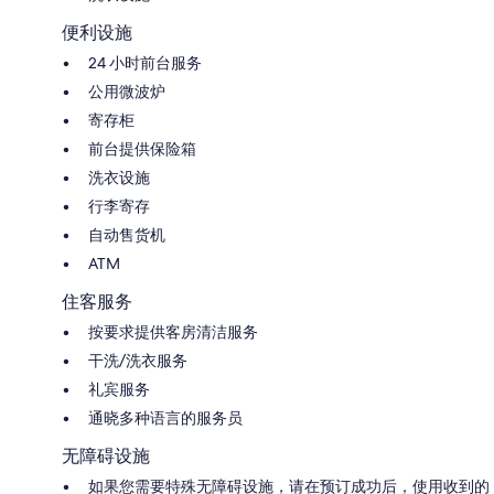
便利设施
24 小时前台服务
公用微波炉
寄存柜
前台提供保险箱
洗衣设施
行李寄存
自动售货机
ATM
住客服务
按要求提供客房清洁服务
干洗/洗衣服务
礼宾服务
通晓多种语言的服务员
无障碍设施
如果您需要特殊无障碍设施，请在预订成功后，使用收到的