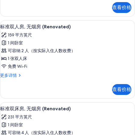
烟
单
查看价格
人
房
房,
(Renovated)
无
标准双人房, 无烟房 (Renovated) | 
显
4
烟
的
标准双人房, 无烟房 (Renovated)
示
房
所
159 平方英尺
(Renovated)
标
有
更
1 间卧室
准
多
照
可容纳 2 人（按实际入住人数收费）
信
双
片
息
1 张双人床
人
免费 Wi-Fi
房,
标
更多详情
无
准
烟
双
查看价格
人
房
房,
(Renovated)
无
标准双床房, 无烟房 (Renovated) | 
显
4
烟
的
标准双床房, 无烟房 (Renovated)
示
房
所
231 平方英尺
(Renovated)
标
有
更
1 间卧室
准
多
照
可容纳 4 人（按实际入住人数收费）
信