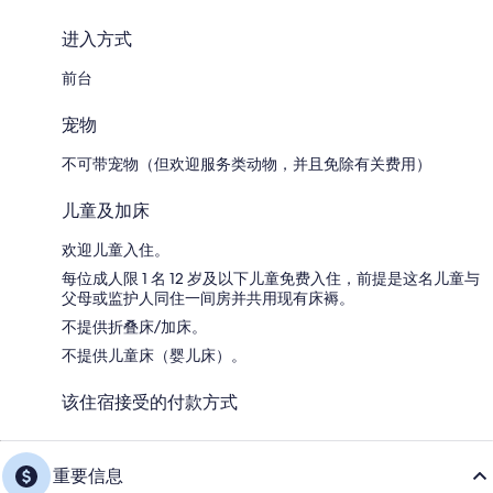
进入方式
前台
宠物
不可带宠物（但欢迎服务类动物，并且免除有关费用）
儿童及加床
欢迎儿童入住。
每位成人限 1 名 12 岁及以下儿童免费入住，前提是这名儿童与
父母或监护人同住一间房并共用现有床褥。
不提供折叠床/加床。
不提供儿童床（婴儿床）。
该住宿接受的付款方式
重要信息