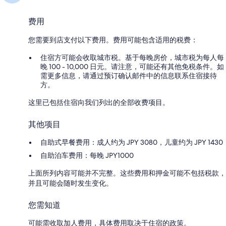
费用
您需要到店支付以下费用。费用可能包含适用的税费：
住宿方可能会收取城市税。基于每晚房价，城市税为每人每
晚 100 - 10,000 日元。请注意，可能还有其他免税条件。如
需更多信息，请通过预订确认邮件中的信息联系住宿接待
方。
这里已包括住宿向我们列出的全部收费项目。
其他项目
自助式早餐费用：成人约为 JPY 3080，儿童约为 JPY 1430
自助泊车费用：每晚 JPY1000
上面所列内容可能并不完整。这些费用和押金可能不包括税款，
并且可能会随时发生变化。
您需知道
可能需收取加人费用，具体费用取决于住宿的政策。