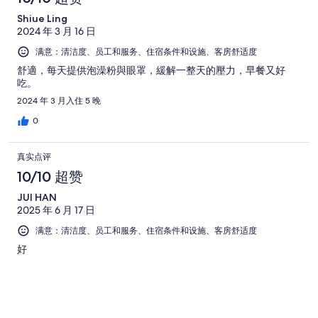
Shiue Ling
2024 年 3 月 16 日
满意：清洁度、员工和服务、住宿条件和设施、客房舒适度
舒適，每天提供泡澡粉與眼罩，緩解一整天的壓力，早餐又好
吃。
2024 年 3 月入住 5 晚
0
真实点评
10/10 超赞
JUI HAN
2025 年 6 月 17 日
满意：清洁度、员工和服务、住宿条件和设施、客房舒适度
好