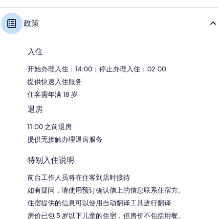
政策
入住
开始办理入住：14:00；停止办理入住：02:00
提供快速入住服务
住客需年满 18 岁
退房
11:00 之前退房
提供无接触办理退房服务
特别入住说明
前台工作人员将在住客到店时接待
如有疑问，请使用预订确认信上的信息联系住宿方。
住宿提供的信息可以使用自动翻译工具进行翻译
房价已包 5 岁以下儿童的住宿，但房价不包括用餐。