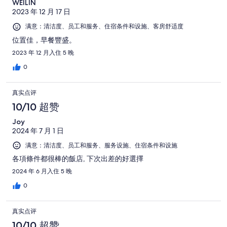
WEILIN
2023 年 12 月 17 日
满意：清洁度、员工和服务、住宿条件和设施、客房舒适度
位置佳，早餐豐盛。
2023 年 12 月入住 5 晚
0
真实点评
10/10 超赞
Joy
2024 年 7 月 1 日
满意：清洁度、员工和服务、服务设施、住宿条件和设施
各項條件都很棒的飯店, 下次出差的好選擇
2024 年 6 月入住 5 晚
0
真实点评
10/10 超赞