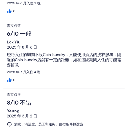
2025 年 6 月入住 2 晚
0
真实点评
6/10 一般
Lok Yiu
2025 年 8 月 6 日
碰巧入住的期間不設Coin laundry，只能使用酒店的洗衣服務，隔
近的Coin laundry店舖有一定的距離，如在這段期間入住的可能需
要留意
2025 年 7 月入住 4 晚
0
真实点评
8/10 不错
Yeung
2025 年 3 月 2 日
满意：清洁度、员工和服务、住宿条件和设施