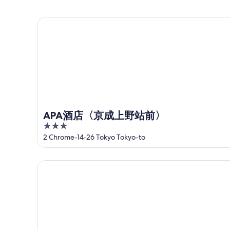
末
价
入
住
格，
住
APA酒店〈京成上野站前〉
宿
入
日
价
住
期
格，
日
为
入
期
8
住
月
为
日
7
8
日
月
期
-
8
为
APA酒店〈京成上野站前〉
8
日
8
3
月
-
月
out
2 Chrome-14-26 Tokyo Tokyo-to
8
8
7
of
日
月
日
5
9
-
アパ酒店〈上野站南〉
日
8
月
9
日