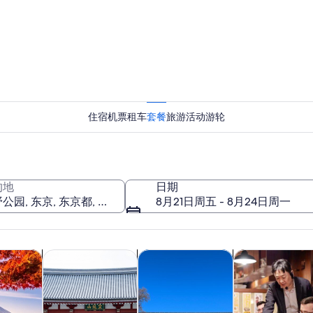
上野公园
住宿
机票
租车
套餐
旅游活动
游轮
上野公园
的地
日期
8月21日周五 - 8月24日周一
在新标签页中打开
在新标签页中打开
在新标签页中打开
在
游
历史和文化
私人和定制之旅
餐饮和夜生活