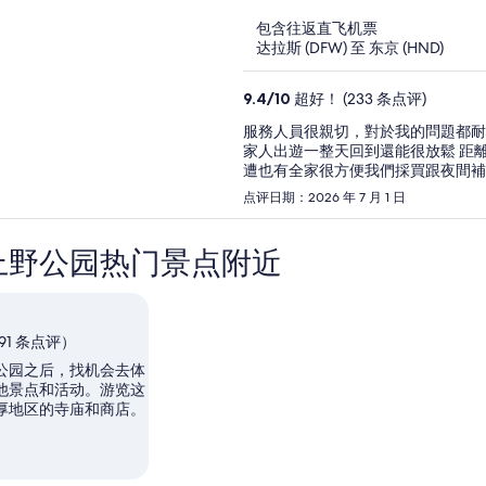
of
包含往返直飞机票
5
达拉斯 (DFW) 至 东京 (HND)
9.4
/
10
超好！ (233 条点评)
服務人員很親切，對於我的問題都耐心的回答 房間很整潔，住宿的公共浴池
家人出遊一整天回到還能很放鬆 距離迪士尼也很靠近，有接駁車對於我很方便、司機都很客氣 周
点评日期：2026 年 7 月 1 日
上野公园热门景点附近
,391 条点评）
公园之后，找机会去体
他景点和活动。游览这
厚地区的寺庙和商店。