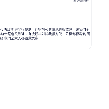
22 小时前报价
每
人
$3,934，
现
价
也很乾淨，讓我們全
为
每
遭也有全家很方便我們採買跟夜間補給 我們全家人都很滿意👍
人
$2,012