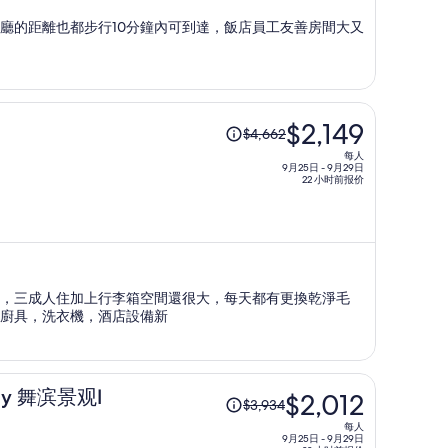
价
餐廳的距離也都步行10分鐘內可到達，飯店員工友善房間大又
为
每
人
$1,996
原
$2,149
$4,662
价
每人
为
9月25日 - 9月29日
22 小时前报价
每
人
$4,662，
现
价
，三成人住加上行李箱空間還很大，每天都有更換乾淨毛
为
廚具，洗衣機，酒店設備新
每
人
$2,149
原
day 舞滨景观Ⅰ
$2,012
$3,934
价
每人
为
9月25日 - 9月29日