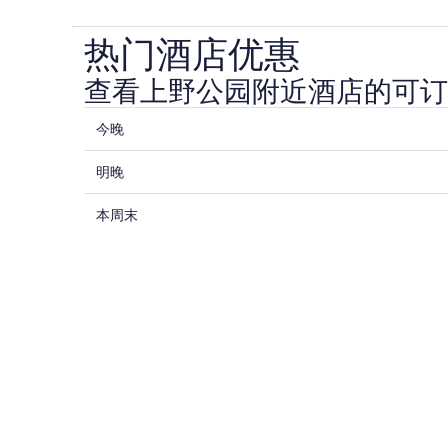
热门酒店优惠
查看上野公园附近酒店的可订
查
今晚
看
查
上
明晚
看
野
查
上
本周末
公
看
野
园
上
公
附
野
园
近
公
附
今
园
近
晚
附
明
的
近
晚
住
的
的
宿
本
住
价
周
宿
格，