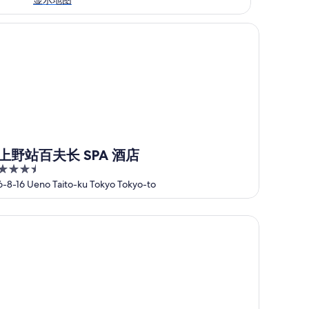
野站百夫长 SPA 酒店
上野站百夫长 SPA 酒店
3.5
out
6-8-16 Ueno Taito-ku Tokyo Tokyo-to
of
5
野广小路阿帕酒店（全室禁烟）