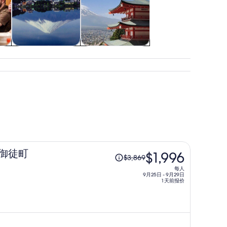
购物和时尚
户外探险
原
新御徒町
$1,996
$3,869
价
每人
为
9月25日 - 9月29日
1 天前报价
每
人
$3,869，
现