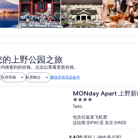
游
历史和文化
私人和定制之旅
餐饮和夜生活
您的上野公园之旅
 小时内搜索到的价格。点击以查看更新价格。
住宿等级
机票舱位
删除所有筛选条件
MONday Apart 上野
4
out
Taito
of
包含往返直飞机票
5
达拉斯 (DFW) 至 东京 (HND)
9.4
/
10
超好！ (468 条点评)