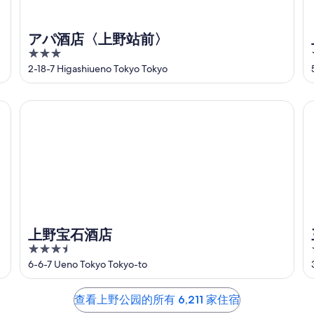
アパ酒店〈上野站前〉
3
out
2-18-7 Higashiueno Tokyo Tokyo
of
5
上野宝石酒店
三
上野宝石酒店
3.5
out
6-6-7 Ueno Tokyo Tokyo-to
of
5
查看上野公园的所有 6,211 家住宿