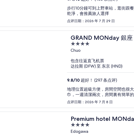
步行10分鐘可到上野車站，逛街跟
乾淨，會推薦旅人選擇
点评日期：2026 年 7 月 29 日
GRAND MONday 銀座
4
out
Chuo
of
包含往返直飞机票
5
达拉斯 (DFW) 至 东京 (HND)
9.8
/
10
超好！ (297 条点评)
地理位置超級方便，房間空間也很大
巾，一週清潔兩次，房間裏有簡單的
点评日期：2026 年 7 月 8 日
Premium hotel MON
4
out
Edogawa