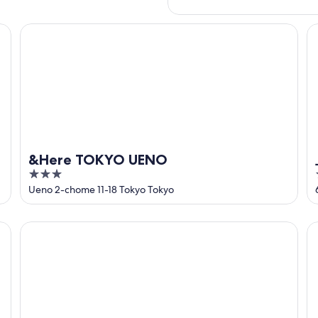
&Here TOKYO UENO
上
&Here TOKYO UENO
3
out
Ueno 2-chome 11-18 Tokyo Tokyo
of
5
アパ酒店〈上野站前〉
上