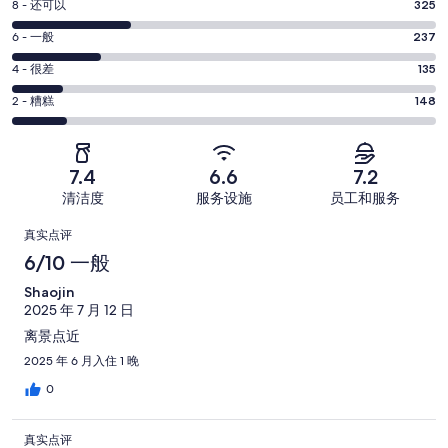
8
8 - 还可以
325
-
分
超
6
6 - 一般
237
-
分
赞。
还
4
4 - 很差
135
-
302
分
可
一
2
条
2 - 糟糕
148
-
以。
分
般。
好
很
325
-
237
评，
差。
条
糟
条
共
7.4
6.6
7.2
135
好
糕。
好
有
条
清洁度
服务设施
员工和服务
评，
148
评，
1147
好
共
点
条
共
条
真实点评
评，
有
好
有
点
评
6/10 一般
共
1147
评，
1147
评
有
条
Shaojin
共
条
1147
点
2025 年 7 月 12 日
有
点
条
评
离景点近
1147
评
点
条
2025 年 6 月入住 1 晚
评
点
0
评
真实点评