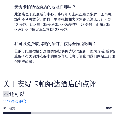
安缇卡帕纳达酒店的地址在哪里？
此酒店位于威尼斯市中心，步行即可走到圣泰奥多罗、圣马可广
场和圣马可教堂。而且，里奥托桥和大运河距离酒店步行不到
10 分钟。到达威尼斯圣塔露琪亚站需步行 27 分钟，而威尼斯
(XVQ-圣卢恰火车站)则需 27 分钟。
我可以免费取消我的预订并获得全额退款吗？
是的，此住宿部分房价类型提供免费取消服务，因为灵活预订很
重要！有关例外或要求的更多详细信息，请查阅我们网站上的住
宿取消政策。
关于安缇卡帕纳达酒店的点评
点
评
还可以
7.0
1,147 条点评
10
10 - 超赞
302
分