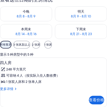
查看今晚的空房情况：8月 8 - 8月 9
查看明天的空房情况：8月 9 - 8
今晚
明天
8月 8 - 8月 9
8月 9 - 8月 10
查看本周末的空房情况：8月 14 - 8月 16
查看下周末的空房情况：8月 21 -
本周末
下周末
8月 14 - 8月 16
8月 21 - 8月 23
可
所有客房
3 张床及以上
2 张床
1 张床
用
的
显示 5 种房型中的 5 种
客
18-厘米液晶电视 （配备数码频道）、
显
4
四人房
房
示
筛
248 平方英尺
四
选
可容纳 4 人（按实际入住人数收费）
人
条
1 张双人床和 2 张单人床
房
件
四
更多详情
的
人
所
房
查看价格
更
有
多