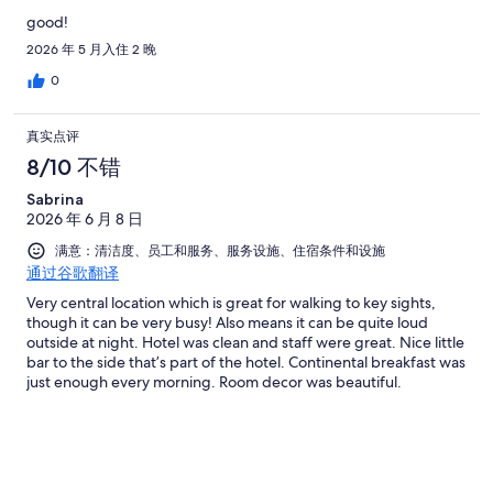
good!
2026 年 5 月入住 2 晚
0
真实点评
8/10 不错
Sabrina
2026 年 6 月 8 日
满意：清洁度、员工和服务、服务设施、住宿条件和设施
通过谷歌翻译
Very central location which is great for walking to key sights,
though it can be very busy! Also means it can be quite loud
outside at night. Hotel was clean and staff were great. Nice little
bar to the side that’s part of the hotel. Continental breakfast was
just enough every morning. Room decor was beautiful.