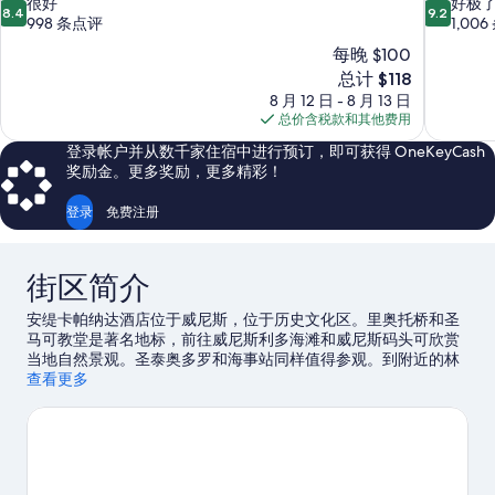
8.4
9.2
很好
好极
8.4
9.2
分，
分，
998 条点评
1,00
总
总
每晚 $100
分
分
新
总计 $118
10，
10，
价
8 月 12 日 - 8 月 13 日
很
好
格
总价含税款和其他费用
好，
极
$118
998
了，
登录帐户并从数千家住宿中进行预订，即可获得 OneKeyCash
条
1,006
奖励金。更多奖励，更多精彩！
点
条
评
点
登录
免费注册
评
街区简介
安缇卡帕纳达酒店位于威尼斯，位于历史文化区。里奥托桥和圣
马可教堂是著名地标，前往威尼斯利多海滩和威尼斯码头可欣赏
当地自然景观。圣泰奥多罗和海事站同样值得参观。到附近的林
克斯高尔夫球场展示您的挥杆技巧，赢得俱乐部的喝彩，或者选
查看更多
择徒步/骑行，体验冒险之旅。
访问我们的威尼斯旅行指南