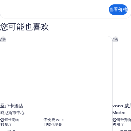
准
的
三
查看价格
人
所
房
有
更
您可能也喜欢
多
照
信
片
息
圣卢卡酒店
voco 威
广告
广告
圣卢卡酒店
voco 威
威尼斯市中心
Mestre
可带宠物
免费 Wi-Fi
可带宠物
餐厅
提供早餐
餐厅