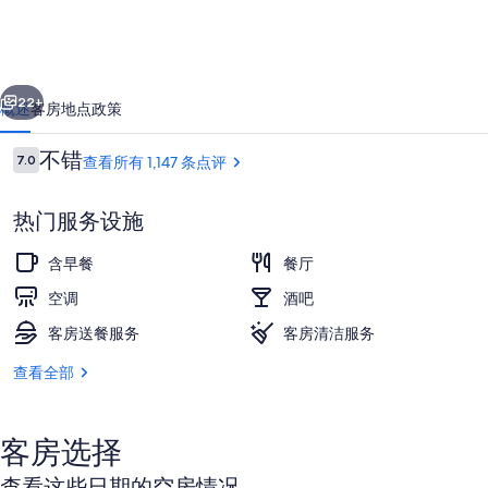
达
酒
一个
下一个
店
22+
概述
客房
地点
政策
的
点
不错
7.0
查看所有 1,147 条点评
照
7.0/10
评
片
热门服务设施
库
含早餐
餐厅
空调
酒吧
客房送餐服务
客房清洁服务
包含每日欧式早餐
查看全部
客房选择
查看这些日期的空房情况