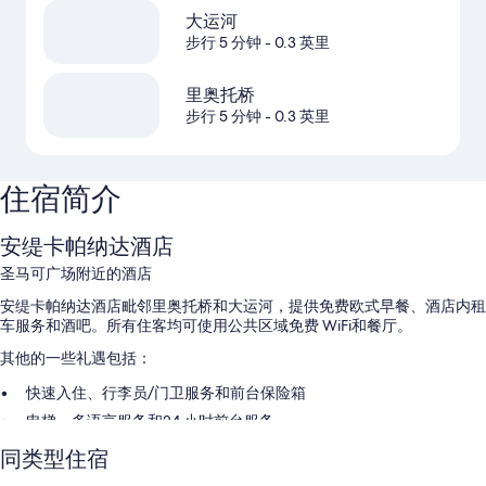
大运河
步行 5 分钟
- 0.3 英里
里奥托桥
步行 5 分钟
- 0.3 英里
住宿简介
安缇卡帕纳达酒店
圣马可广场附近的酒店
安缇卡帕纳达酒店毗邻里奥托桥和大运河，提供免费欧式早餐、酒店内租
车服务和酒吧。所有住客均可使用公共区域免费 WiFi和餐厅。
其他的一些礼遇包括：
快速入住、行李员/门卫服务和前台保险箱
电梯、多语言服务和24 小时前台服务
无烟场所
同类型住宿
在住客点评中，员工服务和优越地理位置得到了很高的评价。