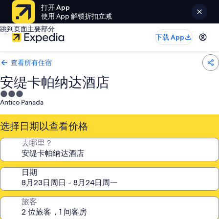
打开 App
使用 App 解锁折扣立减
跳到页面主要部分
下载 App
查看所有住宿
安缇卡帕纳达酒店
3.0
Antico Panada
星
住
选择日期以查看价格
宿
去哪里？
日期
旅客