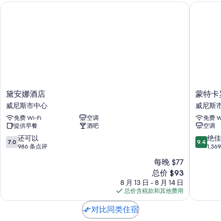
黛安娜酒店
蒙特卡罗
客房特色
所有 50 间客房均配有空调等舒适设施/服务，以及保险箱和隔音墙等设
施/服务。 在住客点评中，该住宿场所干净的客房得到了称赞。
其他的设施/服务还包括：
浴室配备环保洗浴用品和淋浴设施
18-厘米液晶电视，带数码频道
黛
蒙
黛安娜酒店
蒙特卡
LED 灯泡、暖气和每日客房清洁服务
安
特
威尼斯市中心
威尼斯
娜
卡
免费 Wi-Fi
空调
免费 Wi
酒
罗
提供早餐
酒吧
空调
店
酒
威
店
7.0
9.4
还可以
绝佳
7.0
9.4
尼
威
分，
分，
986 条点评
1,3
斯
尼
总
总
每晚 $77
市
斯
分
分
新
中
总价 $93
市
10，
10，
价
心
中
还
绝
8 月 13 日 - 8 月 14 日
格
心
可
佳，
总价含税款和其他费用
$93
以，
1,369
986
条
对比同类住宿
条
点