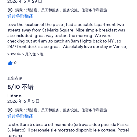
2026 年 5 月 29 日
满意：清洁度、员工和服务、服务设施、住宿条件和设施
通过谷歌翻译
Love the location of the place , had a beautiful apartment two
streets away from St Marks Square. Nice simple breakfast was
also included, great way to start the morning. We were
checking out at 4 am ,to catch an 8am flights back to NY , so
24/7 front desk is also great . Absolutely love our stay in Venice,
thanks to the hotel stuff for making it flawless.
2026 年 5 月入住 5 晚
0
真实点评
8/10 不错
Lidano
2026 年 6 月 5 日
满意：清洁度、员工和服务、服务设施、住宿条件和设施
通过谷歌翻译
La struttura è ubicata ottimamente (si trova a due passi da Piazza
S. Marco). Il personale si è mostrato disponibile e cortese. Potrei
tornarci.