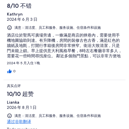
8/10 不错
Kathryn
2024 年 6 月 3 日
满意：清洁度、员工和服务、服务设施、住宿条件和设施
酒店位於聖馬可廣場旁邊，一條滿是商店的狹巷內，需要使用手
機地圖協助到達。有升降機，房間的裝修古色古香，滿是紅色的
牆紙及地氈，打開行李箱後房間非常狹窄。衛浴大致清潔，只是
門未能上鎖。早上提供意大利風格早餐，8時左右餐廳非常多人，
需要花一些時間尋找座位。 鄰近多個熱門景點，可以非常方便地
在清晨欣賞聖馬可廣場的美景。從房間能聽到遠處的鐘聲，非常
2024 年 5 月入住 1 晚
寫意。
0
真实点评
10/10 超赞
Lianka
2026 年 8 月 1 日
满意：清洁度、员工和服务、服务设施、住宿条件和设施
通过谷歌翻译