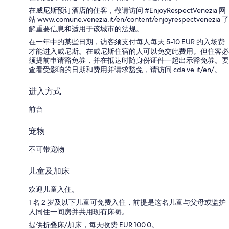
在威尼斯预订酒店的住客，敬请访问 #EnjoyRespectVenezia 网
站 www.comune.venezia.it/en/content/enjoyrespectvenezia 了
解重要信息和适用于该城市的法规。
在一年中的某些日期，访客须支付每人每天 5-10 EUR 的入场费
才能进入威尼斯。在威尼斯住宿的人可以免交此费用。但住客必
须提前申请豁免券，并在抵达时随身份证件一起出示豁免券。要
查看受影响的日期和费用并请求豁免，请访问 cda.ve.it/en/。
进入方式
前台
宠物
不可带宠物
儿童及加床
欢迎儿童入住。
1 名 2 岁及以下儿童可免费入住，前提是这名儿童与父母或监护
人同住一间房并共用现有床褥。
提供折叠床/加床，每天收费 EUR 100.0。