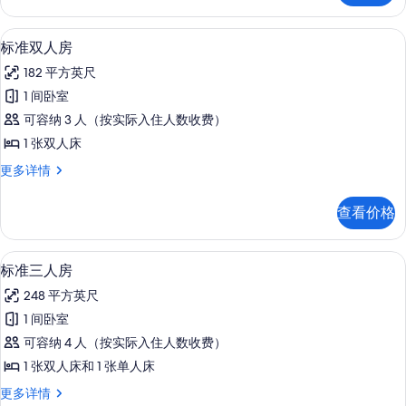
的
房
所
更
客房内保险箱、遮光窗帘、隔音、床单
显
4
多
标准双人房
有
示
信
照
182 平方英尺
息
标
片
1 间卧室
准
可容纳 3 人（按实际入住人数收费）
双
1 张双人床
人
标
更多详情
房
准
的
双
查看价格
人
所
房
有
更
18-厘米液晶电视 （配备数码频道）、
显
4
多
标准三人房
照
示
信
片
248 平方英尺
息
标
1 间卧室
准
可容纳 4 人（按实际入住人数收费）
三
1 张双人床和 1 张单人床
人
标
更多详情
房