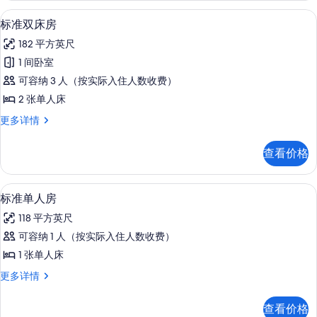
照
信
标准双床房 | 客房内保险箱、遮光窗帘
显
5
息
标准双床房
片
示
182 平方英尺
标
1 间卧室
准
可容纳 3 人（按实际入住人数收费）
双
2 张单人床
床
标
更多详情
房
准
的
双
查看价格
床
所
房
有
更
标准单人房 | 客房内保险箱、遮光窗帘
显
4
多
标准单人房
照
示
信
片
118 平方英尺
息
标
可容纳 1 人（按实际入住人数收费）
准
1 张单人床
单
标
更多详情
人
准
房
单
查看价格
人