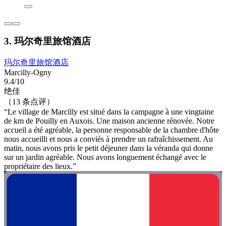
3. 玛尔奇里旅馆酒店
玛尔奇里旅馆酒店
Marcilly-Ogny
9.4/10
绝佳
（13 条点评）
“Le village de Marcilly est situé dans la campagne à une vingtaine
de km de Pouilly en Auxois. Une maison ancienne rénovée. Notre
accueil a été agréable, la personne responsable de la chambre d'hôte
nous accueilli et nous a conviés à prendre un rafraîchissement. Au
matin, nous avons pris le petit déjeuner dans la véranda qui donne
sur un jardin agréable. Nous avons longuement échangé avec le
propriétaire des lieux.”