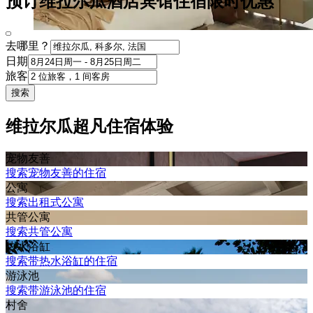
预订维拉尔瓜酒店宾馆住宿限时优惠
去哪里？
日期
旅客
搜索
维拉尔瓜超凡住宿体验
宠物友善
搜索宠物友善的住宿
公寓
搜索出租式公寓
共管公寓
搜索共管公寓
热水浴缸
搜索带热水浴缸的住宿
游泳池
搜索带游泳池的住宿
村舍