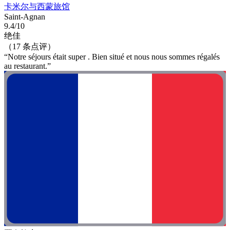
卡米尔与西蒙旅馆
Saint-Agnan
9.4/10
绝佳
（17 条点评）
“Notre séjours était super . Bien situé et nous nous sommes régalés
au restaurant.”