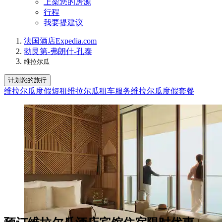
上架您的房源
行程
我要提建议
法国
酒店
Expedia.com
勃艮第-弗朗什-孔泰
维拉尔瓜
计划您的旅行
维拉尔瓜度假短租
维拉尔瓜租车服务
维拉尔瓜度假套餐