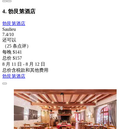
4. 勃艮第酒店
勃艮第酒店
Saulieu
7.4/10
还可以
（25 条点评）
每晚 $141
总价 $157
8 月 11 日 - 8 月 12 日
总价含税款和其他费用
勃艮第酒店