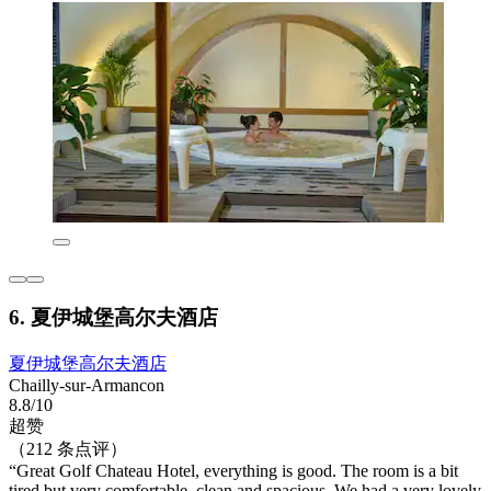
6. 夏伊城堡高尔夫酒店
夏伊城堡高尔夫酒店
Chailly-sur-Armancon
8.8/10
超赞
（212 条点评）
“Great Golf Chateau Hotel, everything is good. The room is a bit
tired but very comfortable, clean and spacious. We had a very lovely