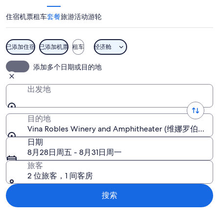
Amphitheater
住宿
机票
租车
套餐
旅游活动
游轮
图
片
已添加住宿
已添加机票
租车
经济舱
Vina Robles Winery and Amphitheate
添加多个日期或目的地
出发地
目的地
Vina Robles Winery and Amphitheater (维
日期
8月28日周五 - 8月31日周一
旅客
2 位旅客，1 间客房
搜索
浏览地图