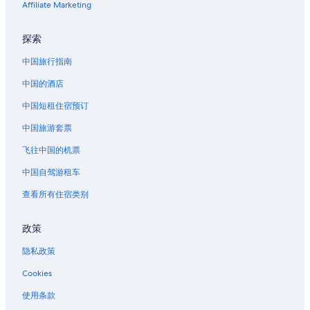
Affiliate Marketing
帕索罗布葡萄酒之乡的度假屋
位于帕索罗布的经济型酒店
探索
位于帕索罗布的豪华酒店
中国旅行指南
帕索罗布的酒店
中国的酒店
帕索罗布的度假村
中国短租住宿预订
洛奇希尔的酒店
中国旅游套票
圣路易斯-奥比斯波县的木屋
飞往中国的机票
位于圣路易斯-奥比斯波县的豪华酒店
中国自驾游租车
圣路易斯-奥比斯波县的酒店
查看所有住宿类别
圣路易斯-奥比斯波县的家庭旅馆
圣路易斯-奥比斯波县的度假屋
政策
赫斯特牧场酒庄附近的酒店
隐私政策
圣路易斯-奥比斯保植物园附近的酒店
Cookies
克雷斯顿的酒店
使用条款
赫斯特城堡附近的酒店