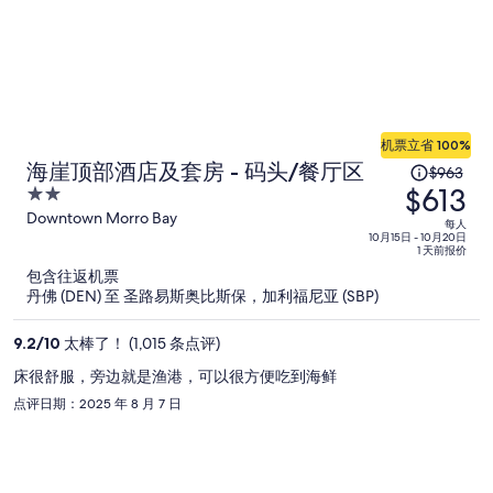
机票立省 100%
原
海崖顶部酒店及套房 - 码头/餐厅区
$963
$613
价
2
为
out
Downtown Morro Bay
每人
of
10月15日 - 10月20日
每
1 天前报价
5
人
包含往返机票
$963，
丹佛 (DEN) 至 圣路易斯奥比斯保，加利福尼亚 (SBP)
现
价
9.2
/
10
太棒了！ (1,015 条点评)
为
床很舒服，旁边就是渔港，可以很方便吃到海鲜
每
点评日期：2025 年 8 月 7 日
人
$613