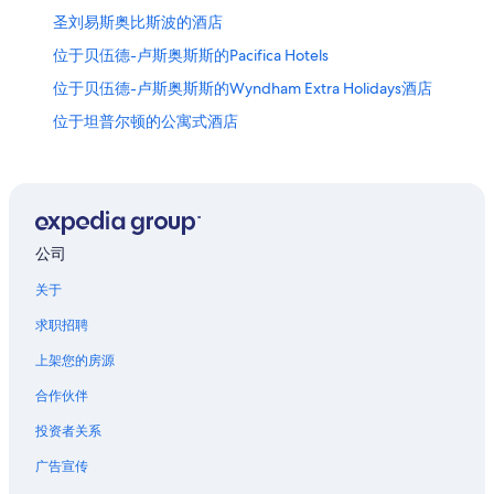
圣刘易斯奥比斯波的酒店
位于贝伍德-卢斯奥斯斯的Pacifica Hotels
位于贝伍德-卢斯奥斯斯的Wyndham Extra Holidays酒店
位于坦普尔顿的公寓式酒店
位于莫洛湾的 3 星级酒店
莫洛湾的民宿
位于莫洛湾的浪漫酒店
莫洛湾的Pousadas
公司
莫洛湾的私人度假屋
关于
莫洛湾的树屋
求职招聘
威廉·伦道夫·赫斯特州立公园附近的酒店
上架您的房源
巴索罗布列斯联合转运站附近的酒店
合作伙伴
帕索罗布葡萄酒之乡的木舍
投资者关系
帕索罗布葡萄酒之乡的假日公园酒店
广告宣传
帕索罗布葡萄酒之乡的酒店