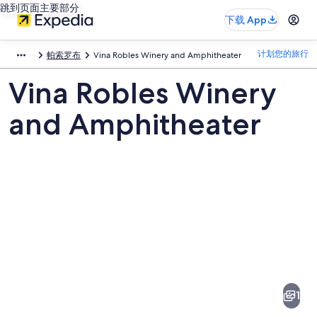
跳到页面主要部分
下载 App
计划您的旅行
帕索罗布
Vina Robles Winery and Amphitheater
Vina Robles Winery
and Amphitheater
Vina
Robles
Winery
1
and