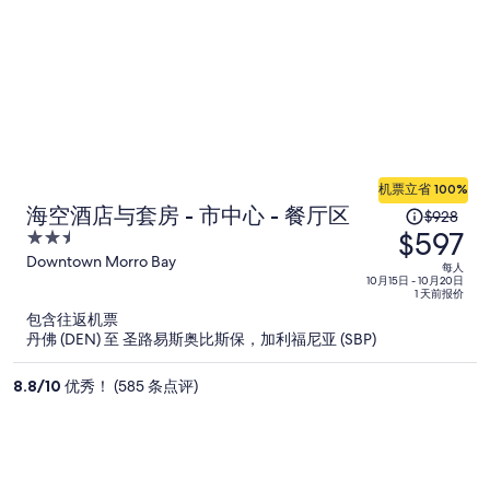
机票立省 100%
原
海空酒店与套房 - 市中心 - 餐厅区
$928
$597
价
2.5
为
out
Downtown Morro Bay
每人
of
10月15日 - 10月20日
每
1 天前报价
5
人
包含往返机票
$928，
丹佛 (DEN) 至 圣路易斯奥比斯保，加利福尼亚 (SBP)
现
价
8.8
/
10
优秀！ (585 条点评)
为
每
人
$597