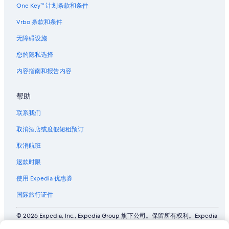
One Key™ 计划条款和条件
坎布瑞的家庭旅馆
Vrbo 条款和条件
位于坎布瑞的探险运动酒店
无障碍设施
位于坎布瑞的沙滩酒店
您的隐私选择
位于坎布瑞的精品酒店
内容指南和报告内容
位于坎布瑞的家庭式酒店
位于坎布瑞的酒庄酒店
帮助
坎布瑞的酒店
联系我们
位于圣西米恩的经济型酒店
取消酒店或度假短租预订
位于圣西米恩的历史风格酒店
取消航班
圣西米恩的酒店
退款时限
圣西米恩的度假村
使用 Expedia 优惠券
圣路易斯-奥比斯保站的木舍
国际旅行证件
圣路易斯-奥比斯保站附近的酒店
© 2026 Expedia, Inc., Expedia Group 旗下公司。保留所有权利。Expedia
和飞机标志是 Expedia, Inc. 在美国和/或其他国家/地区的商标或注册商