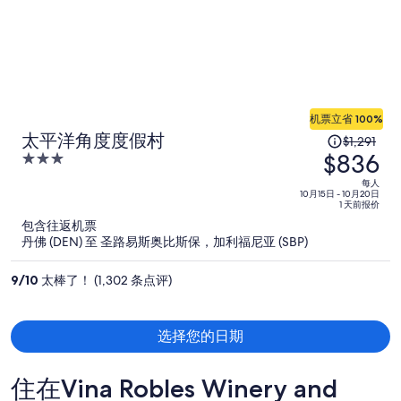
机票立省 100%
原
太平洋角度度假村
$1,291
$836
价
3
为
out
每人
of
10月15日 - 10月20日
每
1 天前报价
5
人
包含往返机票
$1,291，
丹佛 (DEN) 至 圣路易斯奥比斯保，加利福尼亚 (SBP)
现
价
9
/
10
太棒了！ (1,302 条点评)
为
每
人
选择您的日期
$836
住在Vina Robles Winery and