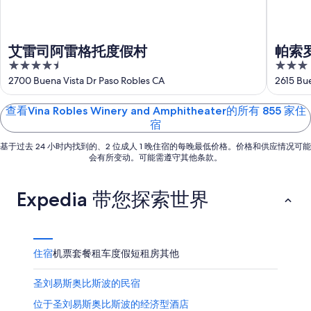
日
9
8
日
月
期
-
10
为
艾雷司阿雷格托度假村
帕索
8
日
8
4.5
3
月
-
月
out
out
2700 Buena Vista Dr Paso Robles CA
2615 Bue
10
8
14
of
of
日
月
日
5
5
查看Vina Robles Winery and Amphitheater的所有 855 家住
11
-
宿
日
8
月
基于过去 24 小时内找到的、2 位成人 1 晚住宿的每晚最低价格。价格和供应情况可能
16
会有所变动。可能需遵守其他条款。
日
Expedia 带您探索世界
住宿
机票
套餐
租车
度假短租房
其他
圣刘易斯奥比斯波的民宿
位于圣刘易斯奥比斯波的经济型酒店