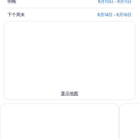
查
Vina
明晚
8月10日 - 8月11日
Robles
看
Winery
查
Vina
下个周末
8月14日 - 8月16日
and
Robles
看
Amphitheater
Winery
Vina
附
and
Robles
近
Amphitheater
Winery
附
今
and
近
Amphitheater
晚
附
明
的
近
晚
住
的
的
宿
下
住
价
周
宿
格，
显示地图
末
价
入
住
格，
住
艾雷司阿雷格托度假村
帕索罗伯
宿
入
日
价
住
期
格，
日
为
入
期
8
住
月
为