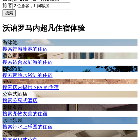
旅客
搜索
沃讷罗马内超凡住宿体验
游泳池
搜索带游泳池的住宿
适合家庭游
搜索适合家庭游的住宿
热水浴缸
搜索带热水浴缸的住宿
SPA
搜索店内提供 SPA 的住宿
公寓式酒店
搜索公寓式酒店
宠物友善
搜索宠物友善的住宿
水上乐园
搜索带水上乐园的住宿
公寓
搜索出租式公寓