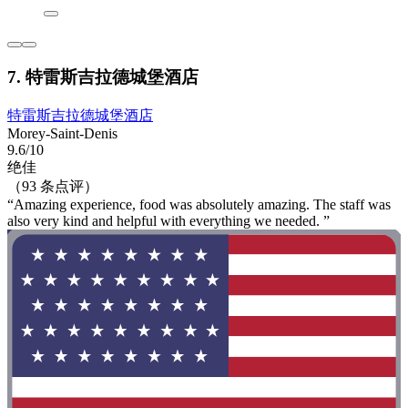
7. 特雷斯吉拉德城堡酒店
特雷斯吉拉德城堡酒店
Morey-Saint-Denis
9.6/10
绝佳
（93 条点评）
“Amazing experience, food was absolutely amazing. The staff was
also very kind and helpful with everything we needed. ”