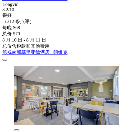
Longvic
8.2/10
很好
（312 条点评）
每晚 $68
总价 $79
8 月 10 日 - 8 月 11 日
总价含税款和其他费用
第戎南部基里亚德酒店 - 朗维克