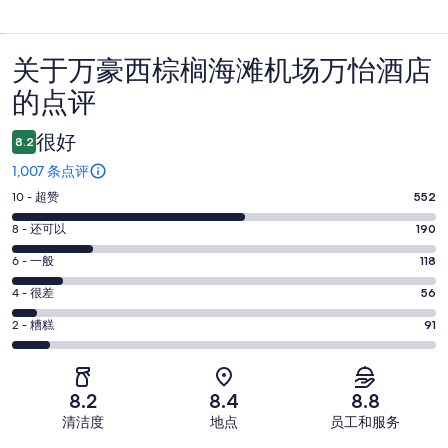
关于万豪西棕榈海滩机场万怡酒店
点
的点评
评
很好
8.2
1,007 条点评
10
10 - 超赞
552
分
8
8 - 还可以
190
-
分
超
6
6 - 一般
118
-
分
赞。
还
4
4 - 很差
56
-
552
分
可
一
2
条
2 - 糟糕
91
-
以。
分
般。
好
很
190
-
118
评，
差。
条
糟
条
共
8.2
8.4
8.8
56
好
糕。
好
有
条
清洁度
地点
员工和服务
评，
91
评，
1007
好
共