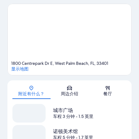
剧场参加一场活动或游戏，腾出时间，参观不容错过的热门景点
急流水上公园。您可在附近体验浮潜、滑水和帆船运动，享受众
多水上冒险乐趣。
访问我们的西棕榈滩旅行指南
1800 Centrepark Dr E, West Palm Beach, FL, 33401
显示地图
地图
附近有什么？
周边介绍
餐厅
城市广场
车程 3 分钟
- 1.5 英里
诺顿美术馆
车程 5 分钟
- 1.7 英里