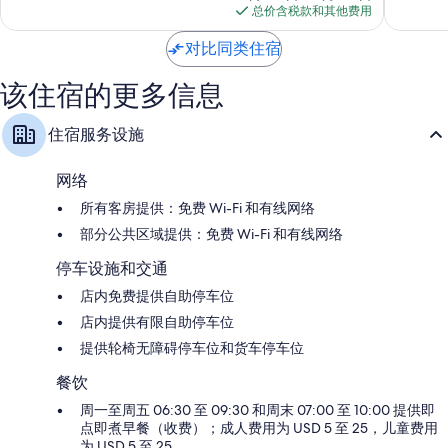
格
店
顿
佳，
赞，
总价含税款和其他费用
$109
和
欢
682
1,002
套
朋
条
条
对比同类住宿
房
酒
点
点
West
店
评
评
该住宿的更多信息
Palm
West
Beach
Palm
住宿服务设施
Beach
网络
所有客房提供：免费 Wi-Fi 和有线网络
部分公共区域提供：免费 Wi-Fi 和有线网络
停车设施和交通
店内免费提供自助停车位
店内提供有限自助停车位
提供轮椅无障碍停车位和货车停车位
餐饮
周一至周五 06:30 至 09:30 和周末 07:00 至 10:00 提供即
点即煮早餐（收费）；成人费用为 USD 5 至 25，儿童费用
为 USD 5 至 25