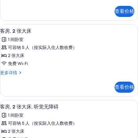
房,
淋
浴
大
1
更
浴
查看价格
张
床
多
的
特
信
和
大
息
所
防过敏的被褥、加厚床垫、办公桌、笔
显
2
床
1
客房, 2 张大床
有
示
和
张
1 间卧室
1
照
客
沙
张
可容纳 5 人（按实际入住人数收费）
片
房,
沙
发
2 张大床
发
2
床,
床,
免费 Wi-Fi
张
无
无
客
更多详情
障
大
障
房,
碍
床
2
浴
碍
查看价格
张
的
缸
浴
大
更
所
床
缸
多
防过敏的被褥、加厚床垫、办公桌、笔
显
2
更
有
客房, 2 张大床, 听觉无障碍
信
的
示
多
息
照
1 间卧室
信
所
客
片
息
可容纳 5 人（按实际入住人数收费）
有
房,
2 张大床
照
2