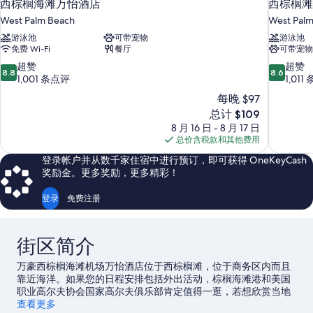
西棕榈海滩万怡酒店
西棕榈滩
West Palm Beach
West Pal
游泳池
可带宠物
游泳池
免费 Wi-Fi
餐厅
可带宠物
8.8
8.6
超赞
超赞
8.8
8.6
分，
分，
1,001 条点评
1,011
总
总
每晚 $97
分
分
新
总计 $109
10，
10，
价
8 月 16 日 - 8 月 17 日
超
超
格
总价含税款和其他费用
赞，
赞，
$109
1,001
1,011
登录帐户并从数千家住宿中进行预订，即可获得 OneKeyCash
条
条
奖励金。更多奖励，更多精彩！
点
点
评
评
登录
免费注册
街区简介
万豪西棕榈海滩机场万怡酒店位于西棕榈滩，位于商务区内而且
靠近海洋。如果您的日程安排包括外出活动，棕榈海滩港和美国
职业高尔夫协会国家高尔夫俱乐部肯定值得一逛，若想欣赏当地
自然景观，可以探索花生岛和莱克沃思海滩。在iTHINK 金融圆形
查看更多