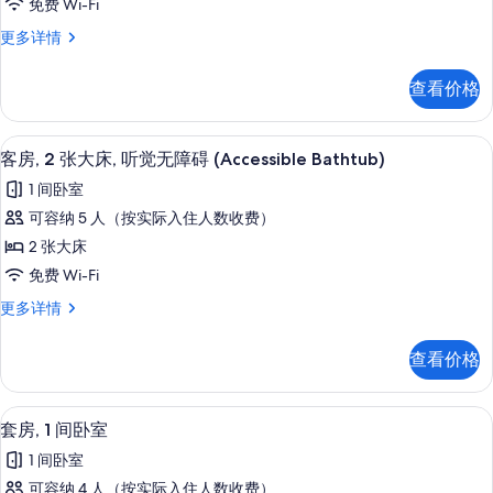
免费 Wi-Fi
片
张
客
更多详情
大
房,
床,
2
查看价格
张
听
大
觉
床,
防过敏的被褥、加厚床垫、办公桌、笔
显
2
听
无
客房, 2 张大床, 听觉无障碍 (Accessible Bathtub)
示
觉
障
1 间卧室
无
客
碍
障
可容纳 5 人（按实际入住人数收费）
房,
碍
的
2 张大床
更
2
所
多
免费 Wi-Fi
张
信
有
客
更多详情
息
大
房,
照
床,
2
片
查看价格
张
听
大
觉
床,
套房, 1 间卧室 | 防过敏的被褥、加
显
2
听
无
套房, 1 间卧室
示
觉
障
1 间卧室
无
套
碍
障
可容纳 4 人（按实际入住人数收费）