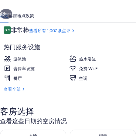
滩
一个
下一个
机
28+
概述
客房
地点
政策
场
点
非常棒
8.2
查看所有 1,007 条点评
万
8.2/10
评
怡
热门服务设施
酒
游泳池
热水浴缸
店
含停车设施
免费 Wi-Fi
的
餐厅
空调
外观
照
查看全部
片
库
客房选择
查看这些日期的空房情况
查看今晚的空房情况：8月 8 - 8月 9
查看明天的空房情况：8月 9 - 8