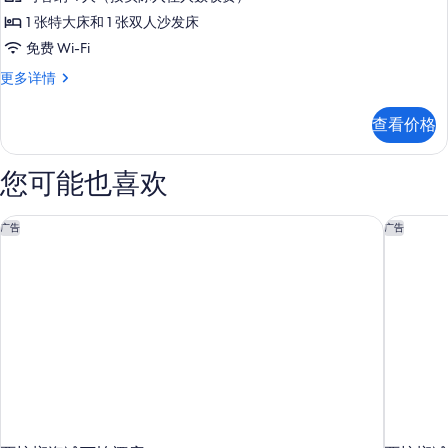
房,
碍
(Accessible
1 张特大床和 1 张双人沙发床
(Accessible
1
Bathtub)
Bathtub)
免费 Wi-Fi
间
的
更
套
更多详情
多
卧
所
房,
信
室
1
有
息
查看价格
间
的
照
卧
所
室
片
您可能也喜欢
更
有
多
照
信
西棕榈海滩万怡酒店
西棕榈滩
广告
广告
片
息