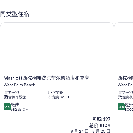
室外游泳池
同类型住宿
免费自助停车
即点即煮早餐（收费）、快速退房和户外家具
Marriott西棕榈滩费尔菲尔德酒店和套房
西棕榈滩
多语言服务、大堂电视和1 间会议室
在住客点评中，员工服务得到了一致好评。
客房特色
所有 103 间客房均具备笔记本电脑工作区和空调等舒适设施/服务，以及
免费 WiFi和办公椅等设施/服务。
其他设施/服务还包括：
Marriott
西
Marriott西棕榈滩费尔菲尔德酒店和套房
西棕榈
低致敏床品、加厚床垫和免费婴儿床
西
棕
West Palm Beach
West Pa
棕
榈
浴室配备浴缸或淋浴和免费洗浴用品
游泳池
含早餐
游泳池
榈
滩
40-英寸平板电视，带收费电视频道
含停车设施
免费 Wi-Fi
免费机
滩
市
费
中
9.4
8.6
绝佳
超赞
衣柜/壁橱、垃圾回收和迷你冰箱
9.4
8.6
尔
心
分，
分，
682 条点评
1,0
菲
机
总
总
每晚 $97
尔
场
分
分
新
德
总价 $109
希
10，
10，
价
酒
尔
绝
超
8 月 24 日 - 8 月 25 日