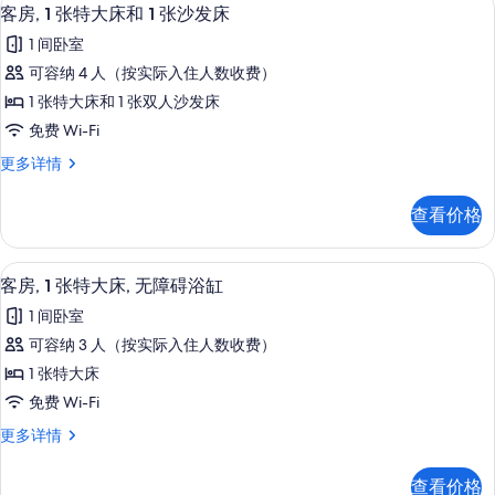
显
2
床
所
客房, 1 张特大床和 1 张沙发床
示
更
有
1 间卧室
多
客
照
信
可容纳 4 人（按实际入住人数收费）
房,
息
片
1 张特大床和 1 张双人沙发床
1
免费 Wi-Fi
张
客
更多详情
特
房,
大
1
查看价格
张
床
特
和
大
免费洗浴用品、吹风机、毛巾、肥皂
显
2
床
1
客房, 1 张特大床, 无障碍浴缸
示
和
张
1 间卧室
1
客
沙
张
可容纳 3 人（按实际入住人数收费）
房,
沙
发
1 张特大床
发
1
床
床
免费 Wi-Fi
张
更
的
客
更多详情
多
特
所
房,
信
大
1
息
有
查看价格
张