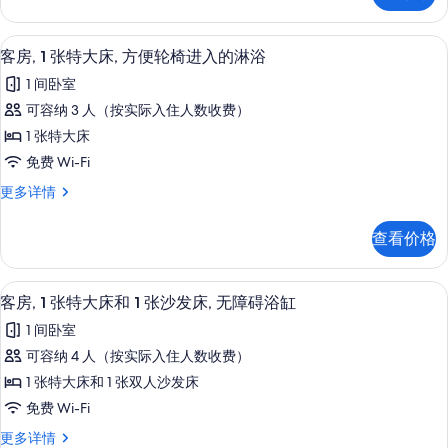
床,
照
特
无
大
片
防过敏的被褥、加厚床垫、办公桌、笔
显
2
床,
障
客房, 1 张特大床, 方便轮椅进入的淋浴
示
无
碍
1 间卧室
障
客
浴
碍
可容纳 3 人（按实际入住人数收费）
房,
浴
缸
1 张特大床
缸
1
的
更
免费 Wi-Fi
张
多
所
客
更多详情
信
特
房,
有
息
大
1
照
查看价格
张
床,
片
特
方
大
免费洗浴用品、吹风机、毛巾、肥皂
显
2
床,
便
客房, 1 张特大床和 1 张沙发床, 无障碍浴缸
示
方
轮
1 间卧室
便
客
椅
轮
可容纳 4 人（按实际入住人数收费）
房,
椅
进
1 张特大床和 1 张双人沙发床
进
1
入
入
免费 Wi-Fi
张
的
的
客
更多详情
淋
特