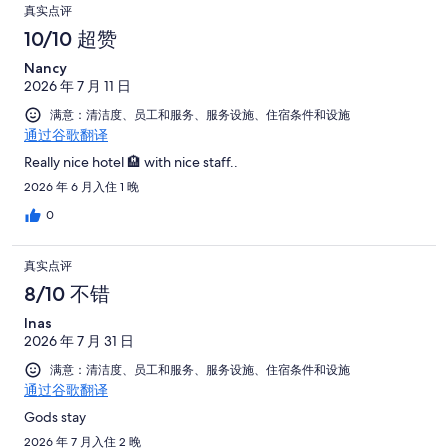
点
条
共
条
真实点评
评，
有
好
有
点
评
10/10 超赞
共
1007
评，
1007
评
有
条
Nancy
共
条
1007
点
2026 年 7 月 11 日
有
点
条
评
1007
满意：清洁度、员工和服务、服务设施、住宿条件和设施
评
点
通过谷歌翻译
条
评
点
Really nice hotel 🏨 with nice staff..
评
2026 年 6 月入住 1 晚
0
真实点评
8/10 不错
Inas
2026 年 7 月 31 日
满意：清洁度、员工和服务、服务设施、住宿条件和设施
通过谷歌翻译
Gods stay
2026 年 7 月入住 2 晚