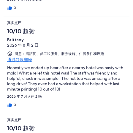
0
真实点评
10/10 超赞
Brittany
2026 年 8 月 2 日
满意：清洁度、员工和服务、服务设施、住宿条件和设施
通过谷歌翻译
Honestly we ended up hear after a nearby hotel was nasty with
mold! What a relief this hotel was! The staff was friendly and
helpful, check in was simple . The hot tub was amazing after a
long drive! They even had a workstation that helped with last
minute printing! 10 out of 10!
2026 年 7 月入住 2 晚
0
真实点评
10/10 超赞