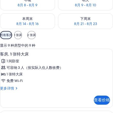
今晚
明天
8月 8 - 8月 9
8月 9 - 8月 10
查看本周末的空房情况：8月 14 - 8月 16
查看下周末的空房情况：8月 21 -
本周末
下周末
8月 14 - 8月 16
8月 21 - 8月 23
可
所有客房
1 张床
2 张床
用
的
显示 9 种房型中的 9 种
客
防过敏的被褥、加厚床垫、办公桌、笔
显
2
客房, 1 张特大床
房
示
筛
1 间卧室
客
选
可容纳 3 人（按实际入住人数收费）
房,
条
1 张特大床
1
件
免费 Wi-Fi
张
客
更多详情
特
房,
大
1
查看价格
张
床
特
的
大
免费洗浴用品、吹风机、毛巾、肥皂