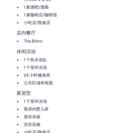
1 家酒吧/酒廊
1 家咖啡店/咖啡馆
小吃店/熟食店
店内餐厅
The Bistro
休闲活动
1 个热水浴缸
1 个室外泳池
24 小时健身房
公共区域有电视
家居型
1 个室外泳池
客房内婴儿床
迷你冰箱
洗衣设施
小吃店/熟食店