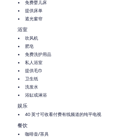
免费婴儿床
提供床单
遮光窗帘
浴室
吹风机
肥皂
免费洗护用品
私人浴室
提供毛巾
卫生纸
洗发水
浴缸或淋浴
娱乐
40 英寸可收看付费有线频道的纯平电视
餐饮
咖啡壶/茶具