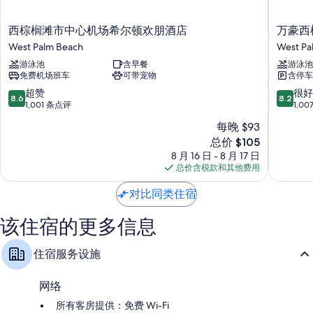
了称赞。
西
万
其他的设施/服务还包括：
西棕榈滩市中心机场希尔顿欢朋酒店
万豪西
棕
豪
West Palm Beach
West Pa
Select Comfort 床垫和免费婴儿床
榈
西
游泳池
含早餐
游泳池
滩
棕
浴室配备淋浴/浴缸组合和免费洗浴用品
免费机场班车
可带宠物
含停车
市
榈
42-英寸平板电视，带收费电视频道
中
海
8.6
8.2
超赞
很好
8.6
8.2
心
滩
分，
分，
1,001 条点评
1,0
衣柜/壁橱、冰箱和咖啡机/冲茶器
机
机
总
总
每晚 $93
场
场
分
分
新
希
总价 $105
万
10，
10，
价
尔
怡
超
很
8 月 16 日 - 8 月 17 日
格
顿
酒
赞，
好，
总价含税款和其他费用
$105
欢
店
1,001
1,007
朋
West
条
条
对比同类住宿
酒
Palm
点
点
店
Beach
评
评
该住宿的更多信息
West
Palm
住宿服务设施
Beach
网络
所有客房提供：免费 Wi-Fi