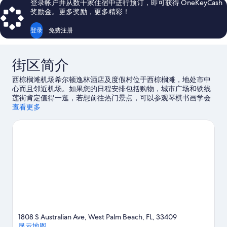
登录帐户并从数千家住宿中进行预订，即可获得 OneKeyCash
条
条
奖励金。更多奖励，更多精彩！
点
点
评
评
登录
免费注册
街区简介
西棕榈滩机场希尔顿逸林酒店及度假村位于西棕榈滩，地处市中
心而且邻近机场。如果您的日程安排包括购物，城市广场和铁线
莲街肯定值得一逛，若想前往热门景点，可以参观琴棋书画学会
博物馆和棕榈滩动物园和保护协会。切勿错过急流水上公园。到
查看更多
附近的林克斯高尔夫球场展示您的挥杆技巧，赢得俱乐部的喝
彩，或者选择极限跳伞，体验冒险之旅。
访问我们的西棕榈滩旅
行指南
1808 S Australian Ave, West Palm Beach, FL, 33409
显示地图