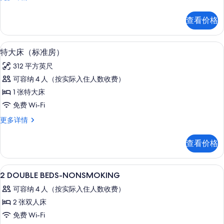
床
张
的
双
查看价格
人
所
床
有
更
Select Comfort 床、客房内保险
显
8
多
特大床（标准房）
照
示
信
片
312 平方英尺
息
特
可容纳 4 人（按实际入住人数收费）
大
1 张特大床
床
免费 Wi-Fi
（标
特
更多详情
准
大
房）
床
查看价格
（标
的
准
所
房）
Select Comfort 床、客房内保险
显
6
更
2 DOUBLE BEDS-NONSMOKING
有
示
多
照
可容纳 4 人（按实际入住人数收费）
信
2
息
片
2 张双人床
DOUBLE
免费 Wi-Fi
BEDS-