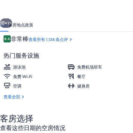
场
希
一个
下一个
尔
42+
概述
客房
地点
政策
顿
点
非常棒
8.4
查看所有 1,134 条点评
逸
8.4/10
评
林
热门服务设施
酒
游泳池
免费机场班车
店
免费 Wi-Fi
餐厅
及
空调
健身房
大堂
度
查看全部
假
村
的
客房选择
照
查看这些日期的空房情况