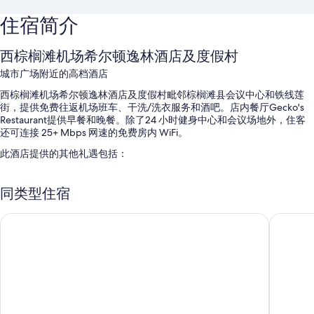
住宿简介
西棕榈滩机场希尔顿逸林酒店及度假村
城市广场附近的高档酒店
西棕榈滩机场希尔顿逸林酒店及度假村毗邻棕榈滩县会议中心和铁线莲
街，提供免费往返机场班车、干洗/洗衣服务和酒吧。店内餐厅Gecko's
Restaurant提供早餐和晚餐。除了24 小时健身中心和会议场地外，住客
还可连接 25+ Mbps 网速的免费房内 WiFi。
此酒店提供的其他礼遇包括：
室外游泳池配备日光浴躺椅
同类型住宿
自助式早餐（收费）、自助停车（收费）和多语言服务
行李储存室、电梯和无烟场所
西棕榈滩市中心机场希尔顿欢朋酒店
万豪西棕
宴会厅、24 小时前台服务和行李员/门卫服务
在住客点评中，员工服务得到了很高的评价。
客房特色
所有 175 间客房均提供笔记本电脑工作区和空调等贴心细节，还有免费
WiFi和保险箱等设施/服务。 在住客点评中，该住宿场所干净的客房获得