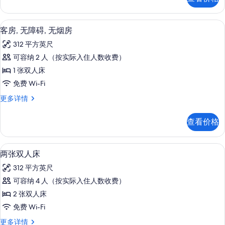
房,
特
1
大
张
Select Comfort 床、客房内保险
显
8
特
床
客房, 无障碍, 无烟房
示
大
的
312 平方英尺
床
客
所
更
可容纳 2 人（按实际入住人数收费）
房,
多
有
1 张双人床
信
无
照
息
免费 Wi-Fi
障
片
客
更多详情
碍,
房,
无
无
查看价格
障
烟
碍,
房
无
两张双人床 | Select Comfort
显
5
烟
两张双人床
的
示
房
所
312 平方英尺
更
两
多
有
可容纳 4 人（按实际入住人数收费）
张
信
照
2 张双人床
息
双
片
免费 Wi-Fi
人
两
更多详情