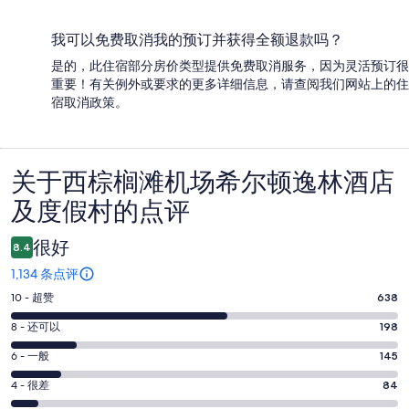
我可以免费取消我的预订并获得全额退款吗？
是的，此住宿部分房价类型提供免费取消服务，因为灵活预订很
重要！有关例外或要求的更多详细信息，请查阅我们网站上的住
宿取消政策。
关于西棕榈滩机场希尔顿逸林酒店
点
及度假村的点评
评
很好
8.4
1,134 条点评
10
10 - 超赞
638
分
8
8 - 还可以
198
-
分
超
6
6 - 一般
145
-
分
赞。
还
4
4 - 很差
84
-
638
分
可