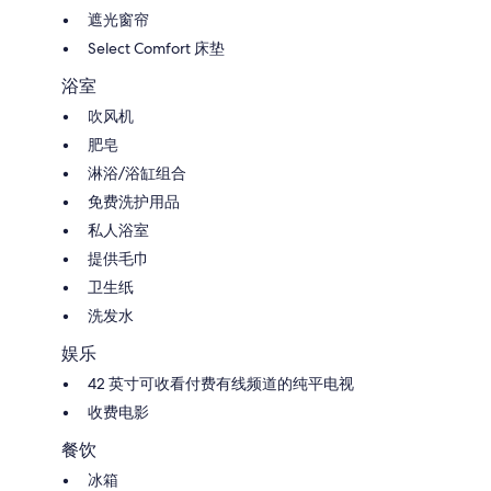
遮光窗帘
Select Comfort 床垫
浴室
吹风机
肥皂
淋浴/浴缸组合
免费洗护用品
私人浴室
提供毛巾
卫生纸
洗发水
娱乐
42 英寸可收看付费有线频道的纯平电视
收费电影
餐饮
冰箱