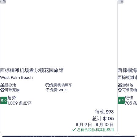
西棕榈滩机场希尔顿花园旅馆
西棕榈海
广告
广告
1
和
1
张
张
沙
沙
发
发
床
床
更
多
的
信
所
息
有
照
西棕榈滩机场希尔顿花园旅馆
西棕榈海
片
West Palm Beach
西棕榈滩
游泳池
免费机场班车
游泳池
可带宠物
免费 Wi-Fi
可带宠物
8.6
9.4
超赞
绝佳
8.6
9.4
分，
分，
1,009 条点评
705 
总
总
每晚 $93
分
分
新
总计 $105
10，
10，
价
8 月 9 日 - 8 月 10 日
超
绝
格
总价含税款和其他费用
赞，
佳，
$105
1,009
705