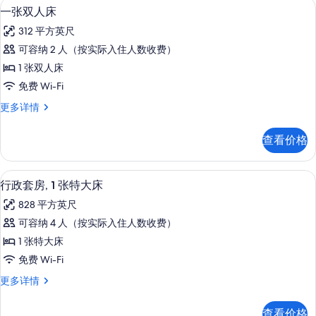
Select Comfort 床、客房内保险
显
6
WHIRLPOOL
一张双人床
所
示
更
312 平方英尺
有
多
一
信
可容纳 2 人（按实际入住人数收费）
照
张
息
1 张双人床
片
双
免费 Wi-Fi
人
一
更多详情
床
张
的
双
查看价格
人
所
床
有
更
Select Comfort 床、客房内保险
显
9
多
行政套房, 1 张特大床
照
示
信
片
828 平方英尺
息
行
可容纳 4 人（按实际入住人数收费）
政
1 张特大床
套
免费 Wi-Fi
房,
行
更多详情
1
政
张
套
查看价格