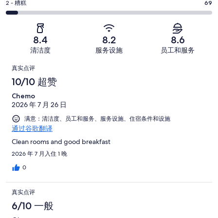
一
2
条
2 - 糟糕
69
-
以。
分
般。
好
很
198
-
145
评，
差。
条
糟
条
共
8.4
8.2
8.6
84
好
糕。
好
有
条
清洁度
服务设施
员工和服务
评，
69
评，
1134
好
共
点
条
共
条
真实点评
评，
有
好
有
点
评
10/10 超赞
共
1134
评，
1134
评
有
条
Chemo
共
条
1134
点
2026 年 7 月 26 日
有
点
条
评
1134
满意：清洁度、员工和服务、服务设施、住宿条件和设施
评
点
通过谷歌翻译
条
评
点
Clean rooms and good breakfast
评
2026 年 7 月入住 1 晚
0
真实点评
6/10 一般