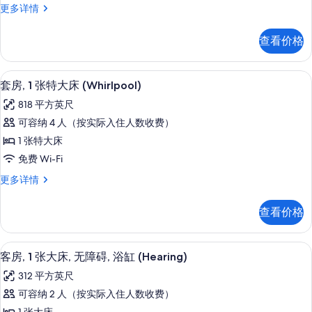
NONSMOKING
2
更多详情
DOUBLE
的
BEDS-
查看价格
所
NONSMOKING
更
有
多
Select Comfort 床、客房内保险
显
照
12
信
套房, 1 张特大床 (Whirlpool)
示
息
片
818 平方英尺
套
可容纳 4 人（按实际入住人数收费）
房,
1 张特大床
1
免费 Wi-Fi
张
套
更多详情
特
房,
大
1
查看价格
张
床
特
(Whirlpool)
大
Select Comfort 床、客房内保险
显
的
6
床
客房, 1 张大床, 无障碍, 浴缸 (Hearing)
示
(Whirlpool)
所
312 平方英尺
更
客
有
多
可容纳 2 人（按实际入住人数收费）
房,
信
照