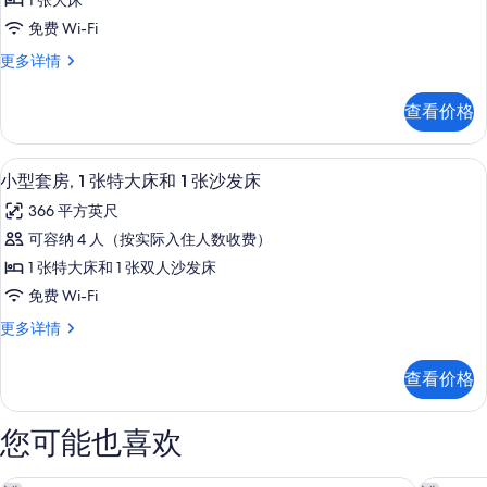
1 张大床
息
1
片
免费 Wi-Fi
张
客
更多详情
大
房,
床,
1
查看价格
张
无
大
障
床,
42-英寸纯平电视（配备有线频道）、
显
9
无
碍,
小型套房, 1 张特大床和 1 张沙发床
示
障
浴
366 平方英尺
碍,
小
缸
浴
可容纳 4 人（按实际入住人数收费）
型
缸
(Hearing)
1 张特大床和 1 张双人沙发床
(Hearing)
套
的
更
免费 Wi-Fi
房,
多
所
小
更多详情
信
1
有
型
息
张
套
照
查看价格
房,
特
片
1
大
张
您可能也喜欢
特
床
大
和
床