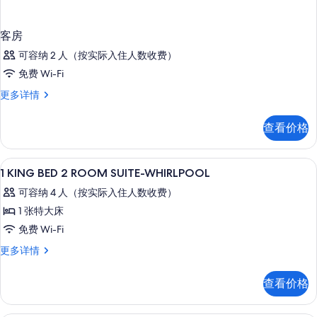
客房
可容纳 2 人（按实际入住人数收费）
免费 Wi-Fi
客
更多详情
房
更
查看价格
多
信
息
Select Comfort 床、客房内保险
显
3
1 KING BED 2 ROOM SUITE-WHIRLPOOL
示
可容纳 4 人（按实际入住人数收费）
1
1 张特大床
KING
免费 Wi-Fi
BED
2
1
更多详情
KING
ROOM
BED
SUITE-
查看价格
2
WHIRLPOOL
ROOM
SUITE-
的