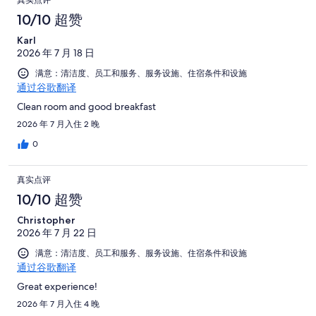
评，
有
好
有
点
评
10/10 超赞
共
1002
评，
1002
评
有
条
Karl
共
条
1002
点
2026 年 7 月 18 日
有
点
条
评
1002
满意：清洁度、员工和服务、服务设施、住宿条件和设施
评
点
通过谷歌翻译
条
评
点
Clean room and good breakfast
评
2026 年 7 月入住 2 晚
0
真实点评
10/10 超赞
Christopher
2026 年 7 月 22 日
满意：清洁度、员工和服务、服务设施、住宿条件和设施
通过谷歌翻译
Great experience!
2026 年 7 月入住 4 晚