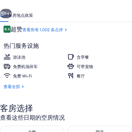
心
一个
下一个
机
54+
概述
客房
地点
政策
场
点
超赞
8.6
查看所有 1,002 条点评
希
8.6/10
评
尔
热门服务设施
顿
游泳池
含早餐
欢
免费机场班车
可带宠物
朋
免费 Wi-Fi
餐厅
室外游泳池，日光浴躺椅
酒
查看全部
店
的
照
客房选择
片
查看这些日期的空房情况
库
查看今晚的空房情况：8月 8 - 8月 9
查看明天的空房情况：8月 9 - 8