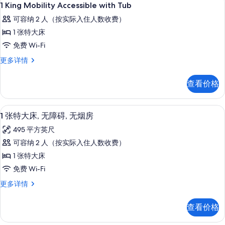
显
11
Smoking
1 King Mobility Accessible with Tub
所
示
更
可容纳 2 人（按实际入住人数收费）
有
多
1
信
1 张特大床
照
King
息
免费 Wi-Fi
片
Mobility
Accessible
1
更多详情
King
with
Mobility
Tub
查看价格
Accessible
的
with
Tub
所
高档床上用品、遮光窗帘、熨斗/熨衣板、
显
8
更
1 张特大床, 无障碍, 无烟房
有
示
多
495 平方英尺
信
照
1
息
可容纳 2 人（按实际入住人数收费）
片
张
1 张特大床
特
免费 Wi-Fi
大
1
更多详情
床,
张
无
特
查看价格
大
障
床,