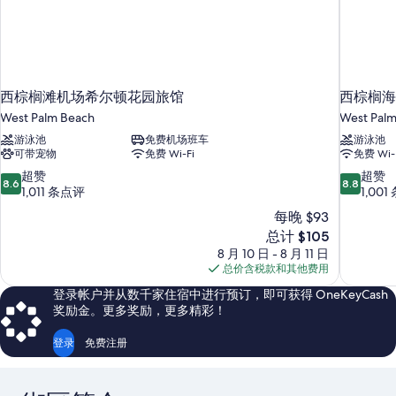
西棕榈滩机场希尔顿花园旅馆
西棕榈海
West Palm Beach
West Pal
游泳池
免费机场班车
游泳池
可带宠物
免费 Wi-Fi
免费 Wi-
8.6
8.8
超赞
超赞
8.6
8.8
分，
分，
1,011 条点评
1,00
总
总
每晚 $93
分
分
新
总计 $105
10，
10，
价
8 月 10 日 - 8 月 11 日
超
超
格
总价含税款和其他费用
赞，
赞，
$105
1,011
1,001
登录帐户并从数千家住宿中进行预订，即可获得 OneKeyCash
条
条
奖励金。更多奖励，更多精彩！
点
点
评
评
登录
免费注册