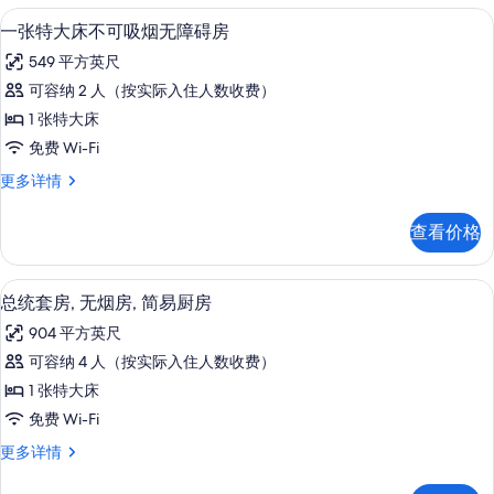
碍,
无
高档床上用品、遮光窗帘、熨斗/熨衣板、
显
7
障
无
一张特大床不可吸烟无障碍房
示
碍,
烟
549 平方英尺
无
一
房
烟
可容纳 2 人（按实际入住人数收费）
张
房
的
1 张特大床
更
特
所
多
免费 Wi-Fi
大
信
有
一
更多详情
息
床
张
照
不
特
片
查看价格
大
可
床
吸
不
总统套房, 无烟房, 简易厨房 | 高档床
显
9
可
总统套房, 无烟房, 简易厨房
烟
示
吸
无
904 平方英尺
烟
总
无
障
可容纳 4 人（按实际入住人数收费）
统
障
碍
1 张特大床
碍
套
房
房
免费 Wi-Fi
房,
更
的
总
更多详情
多
无
统
所
信
烟
套