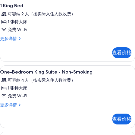
1 King Bed
可容纳 2 人（按实际入住人数收费）
1 张特大床
免费 Wi-Fi
1
更多详情
King
Bed
查看价格
更
多
信
高档床上用品、遮光窗帘、熨斗/熨衣板、
显
17
息
One-Bedroom King Suite - Non-Smoking
示
可容纳 4 人（按实际入住人数收费）
One-
1 张特大床
Bedroom
免费 Wi-Fi
King
Suite
One-
更多详情
Bedroom
-
King
Non-
查看价格
Suite
Smoking
-
Non-
的
高档床上用品、遮光窗帘、熨斗/熨衣板、