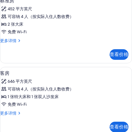
标准房
有
示
多
照
452 平方英尺
信
标
息
片
可容纳 4 人（按实际入住人数收费）
准
2 张大床
房
免费 Wi-Fi
的
标
更多详情
所
准
有
房
查看价格
更
照
多
片
信
高档床上用品、遮光窗帘、熨斗/熨衣板、
显
7
息
客房
示
646 平方英尺
客
可容纳 4 人（按实际入住人数收费）
房
1 张特大床和 1 张双人沙发床
的
免费 Wi-Fi
所
客
更多详情
有
房
照
更
查看价格
多
片