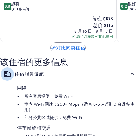
衣柜/壁橱、冰箱和微波炉
豪
海
8.8
8.2
超赞
很好
8.8
8.2
春
滩
分，
分，
1,011 条点评
1,0
丘
机
总
总
每晚 $103
酒
场
分
分
新
店
总价 $115
万
10，
10，
价
棕
怡
超
很
8 月 16 日 - 8 月 17 日
格
榈
酒
赞，
好，
总价含税款和其他费用
$115
滩
店
1,011
1,007
湖
West
条
条
对比同类住宿
村
Palm
点
点
庄
Beach
评
评
该住宿的更多信息
住宿服务设施
网络
所有客房提供：免费 Wi-Fi
室内 Wi-Fi 网速：250+ Mbps（适合 3-5 人/限 10 台设备使
用）
部分公共区域提供：免费 Wi-Fi
停车设施和交通