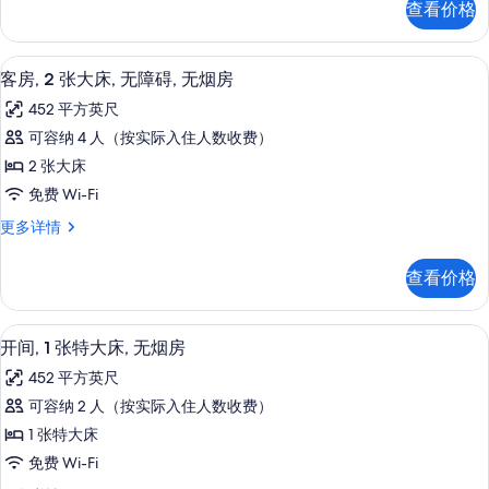
息
查看价格
有
房,
房,
无
照
简
烟
高档床上用品、遮光窗帘、熨斗/熨衣板、
显
片
8
房,
客房, 2 张大床, 无障碍, 无烟房
易
示
简
厨
452 平方英尺
易
客
厨
房
可容纳 4 人（按实际入住人数收费）
房,
房
的
2 张大床
更
2
多
所
免费 Wi-Fi
张
信
有
客
更多详情
息
大
房,
照
床,
2
查看价格
片
张
无
大
障
床,
高档床上用品、遮光窗帘、熨斗/熨衣板、
显
7
无
碍,
开间, 1 张特大床, 无烟房
示
障
无
452 平方英尺
碍,
开
烟
无
可容纳 2 人（按实际入住人数收费）
间,
烟
房
1 张特大床
房
1
的
更
免费 Wi-Fi
张
多