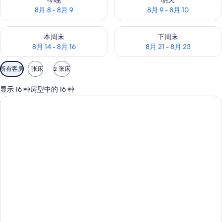
今晚
明天
8月 8 - 8月 9
8月 9 - 8月 10
查看本周末的空房情况：8月 14 - 8月 16
查看下周末的空房情况：8月 21 -
本周末
下周末
8月 14 - 8月 16
8月 21 - 8月 23
可
所有客房
1 张床
2 张床
用
的
显示 16 种房型中的 16 种
客
房
筛
选
条
件