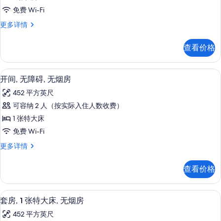
烟
2
房
房
免费 Wi-Fi
张
更
的
客
更多详情
多
大
房,
所
信
床,
2
息
有
查看价格
张
无
照
大
障
床,
片
高档床上用品、遮光窗帘、熨斗/熨衣板、
显
9
无
碍,
开间, 无障碍, 无烟房
示
障
无
452 平方英尺
碍,
开
烟
无
可容纳 2 人（按实际入住人数收费）
间,
烟
房
1 张特大床
房
无
的
更
免费 Wi-Fi
障
多
所
开
更多详情
信
碍,
间,
有
息
无
无
照
查看价格
障
烟
片
碍,
房
无
套房, 1 张特大床, 无烟房 | 高档床上
显
8
烟
套房, 1 张特大床, 无烟房
的
示
房
所
452 平方英尺
更