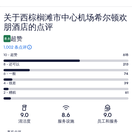
关于西棕榈滩市中心机场希尔顿欢
点
朋酒店的点评
评
超赞
8.6
1,002 条点评
10
10 - 超赞
615
分
8
8 - 还可以
213
-
分
超
6
6 - 一般
74
-
分
赞。
还
4
4 - 很差
39
-
615
分
可
一
2
条
2 - 糟糕
61
-
以。
分
般。
好
很
213
-
74
评，
差。
条
糟
条
共
9.0
8.6
9.0
39
好
糕。
好
有
条
清洁度
服务设施
员工和服务
评，
61
评，
1002
好
共
点
条
共
条
真实点评