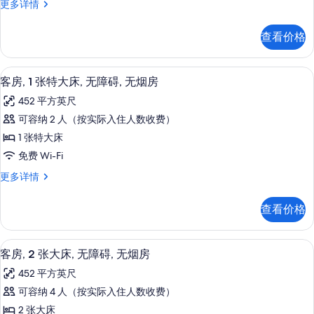
所
开
更多详情
信
特
间,
有
息
大
1
照
查看价格
张
床,
片
特
无
大
高档床上用品、遮光窗帘、熨斗/熨衣板、
显
8
床,
烟
客房, 1 张特大床, 无障碍, 无烟房
示
无
房
452 平方英尺
烟
客
的
房
可容纳 2 人（按实际入住人数收费）
房,
更
所
1 张特大床
多
1
有
信
免费 Wi-Fi
张
息
照
客
更多详情
特
房,
片
大
1
查看价格
张
床,
特
无
大
高档床上用品、遮光窗帘、熨斗/熨衣板、
显
9
床,
障
客房, 2 张大床, 无障碍, 无烟房
示
无
碍,
452 平方英尺
障
客
无
碍,
可容纳 4 人（按实际入住人数收费）
房,
无
烟
2 张大床