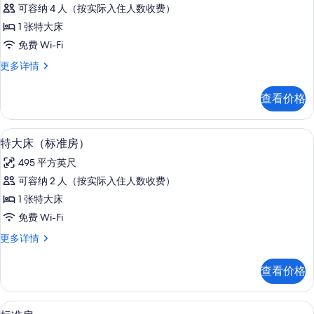
套
多
有
可容纳 4 人（按实际入住人数收费）
房,
信
照
1 张特大床
息
1
片
免费 Wi-Fi
张
套
更多详情
特
房,
大
1
查看价格
张
床,
特
无
大
特大床（标准房） | 高档床上用品、遮光
显
7
床,
烟
特大床（标准房）
示
无
房
495 平方英尺
烟
特
的
房
可容纳 2 人（按实际入住人数收费）
大
更
所
1 张特大床
多
床
有
信
免费 Wi-Fi
（标
息
照
特
更多详情
准
大
片
房）
床
查看价格
（标
的
准
所
房）
高档床上用品、遮光窗帘、熨斗/熨衣板、
显
7
更