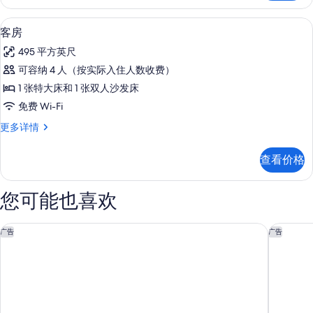
信
息
50-英寸液晶电视（配备有线频道）、
显
7
客房
示
495 平方英尺
客
可容纳 4 人（按实际入住人数收费）
房
1 张特大床和 1 张双人沙发床
的
免费 Wi-Fi
所
客
更多详情
有
房
照
更
查看价格
多
片
信
息
您可能也喜欢
西棕榈滩机场希尔顿花园旅馆
西棕榈海
广告
广告