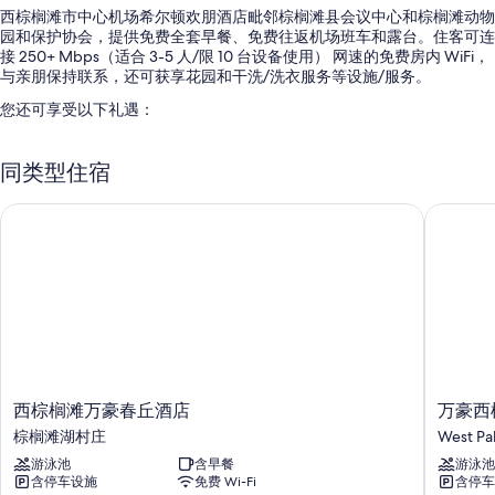
西棕榈滩市中心机场希尔顿欢朋酒店毗邻棕榈滩县会议中心和棕榈滩动物
园和保护协会，提供免费全套早餐、免费往返机场班车和露台。住客可连
接 250+ Mbps（适合 3-5 人/限 10 台设备使用） 网速的免费房内 WiFi，
与亲朋保持联系，还可获享花园和干洗/洗衣服务等设施/服务。
您还可享受以下礼遇：
室外游泳池配备日光浴躺椅
同类型住宿
自助停车（收费）、快速退房和ATM/银行服务
宴会厅、无烟场所和机房
西棕榈滩万豪春丘酒店
万豪西棕
前台保险箱、行李储存室和24 小时前台服务
在住客点评中，员工服务得到了一致好评。
客房特色
所有 105 间客房均具备高档床上用品和空调等贴心细节，以及免费 WiFi
和客房服务等设施/服务。 在住客点评中，该住宿场所干净的客房得到了
称赞。
西
万
更多设施/服务还包括：
西棕榈滩万豪春丘酒店
万豪西
棕
豪
棕榈滩湖村庄
West Pa
浴室配备淋浴设施和免费洗浴用品
榈
西
游泳池
含早餐
游泳池
滩
棕
50-英寸液晶电视，带流媒体服务和收费电视频道
含停车设施
免费 Wi-Fi
含停车
万
榈