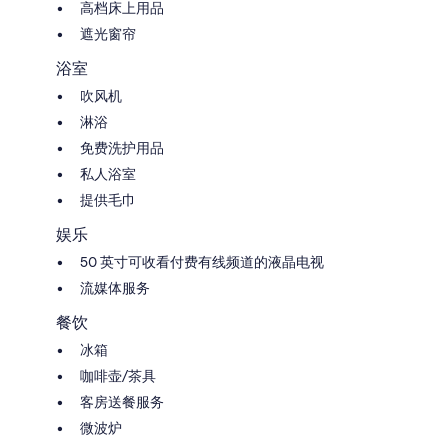
高档床上用品
遮光窗帘
浴室
吹风机
淋浴
免费洗护用品
私人浴室
提供毛巾
娱乐
50 英寸可收看付费有线频道的液晶电视
流媒体服务
餐饮
冰箱
咖啡壶/茶具
客房送餐服务
微波炉