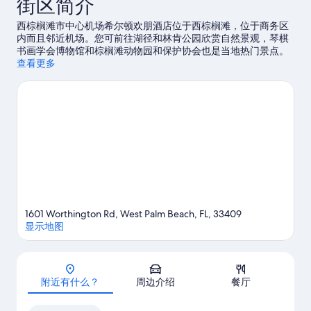
街区简介
西棕榈滩市中心机场希尔顿欢朋酒店位于西棕榈滩，位于商务区
内而且邻近机场。您可前往湖径和林肯公园欣赏自然景观，琴棋
书画学会博物馆和棕榈滩动物园和保护协会也是当地热门景点。
切勿错过急流水上公园。您可在附近体验划皮艇、水肺潜水和浮
查看更多
潜，享受众多水上冒险乐趣。
访问我们的西棕榈滩旅行指南
1601 Worthington Rd, West Palm Beach, FL, 33409
显示地图
地图
附近有什么？
周边介绍
餐厅