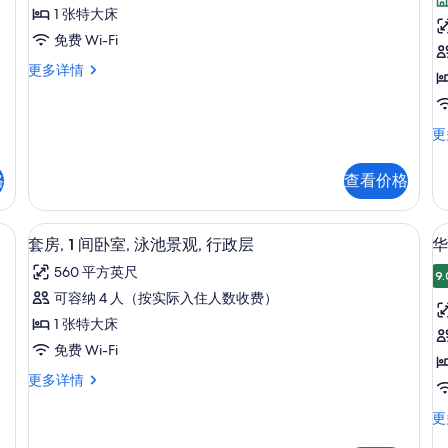
所
荣
房
更
池
1 张特大床
有
1
套
多
景
免费 Wi-Fi
信
观
照
房,
息
更
尊
更多详情
片
1
多
荣
间
信
套
息
房,
卧
床
客
更
1
房
室,
间
1
卧
泳
格
查看价格
张
室,
池
特
泳
大
、办公桌、遮光窗帘
景
池
高档床上用品、客房内保险箱、办公桌
观
显
7
床
套房, 1 间卧室, 泳池景观, 行政层
华
景
观
示
城
观
560 平方英尺
市
9.
的
套
更
景
可容纳 4 人（按实际入住人数收费）
多
所
房,
观
信
1 张特大床
行
有
1
息
政
免费 Wi-Fi
间
照
房
层
套
更多详情
卧
更
片
1
房,
多
室,
1
华
更
信
间
丽
泳
息