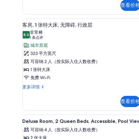
1
泳
查看价
张
池
特
大
景
高档床上用品、客房内保险箱
显
6
床,
客房, 1 张特大床, 无障碍, 行政层
观,
示
泳
非常棒
池
8.0
行
8.0 分，满分 10 分
客
(1
1 条点评
景
条
政
房,
城市景观
观,
点
行
层
1
323 平方英尺
政
评)
张
的
可容纳 2 人（按实际入住人数收费）
层
更
特
所
1 张特大床
多
大
有
免费 Wi-Fi
信
床,
照
息
客
更多详情
房,
无
片
1
障
查看价
张
碍,
特
大
行
高档床上用品、客房内保险箱
显
2
床,
Deluxe Room, 2 Queen Beds, Accessible, Pool Vie
政
示
无
可容纳 4 人（按实际入住人数收费）
障
层
Deluxe
碍,
2 张大床