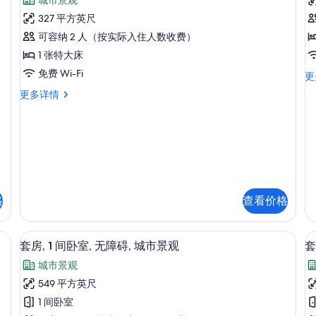
丽
点
客
327 平方英尺
评)
房,
可容纳 2 人（按实际入住人数收费）
房
1
1
1 张特大床
张
免费 Wi-Fi
华
更
丽
特
华
更多详情
客
丽
大
房
客
床,
床
1
房,
张
城
1
特
张
市
大
特
床
景
大
泳
床,
观
格
查看价格
池
城
景
的
市
观
景
所
液晶电视
显
更
4
套房, 1 间卧室, 无障碍, 城市景观
套
观
多
有
示
更
城市景观
信
多
照
套
息
549 平方英尺
信
片
房,
房
息
1 间卧室
1
1