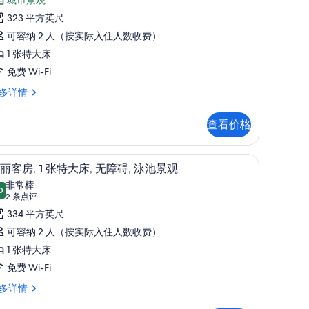
景
,
城市景观
点
观
323 平方英尺
评)
张
的
可容纳 2 人（按实际入住人数收费）
特
所
1 张特大床
大
有
免费 Wi-Fi
,
照
多详情
,
城
片
市
查看价格
景
、遮光窗帘
,
高档床上用品、客房内保险箱、办公桌、遮光
显
2
,
丽客房, 1 张特大床, 无障碍, 泳池景观
行
示
非常棒
0
政
9.0 分，满分 10 分
华
(2
2 条点评
条
层
丽
334 平方英尺
,
点
的
客
可容纳 2 人（按实际入住人数收费）
评)
所
,
1 张特大床
有
免费 Wi-Fi
张
照
多详情
特
片