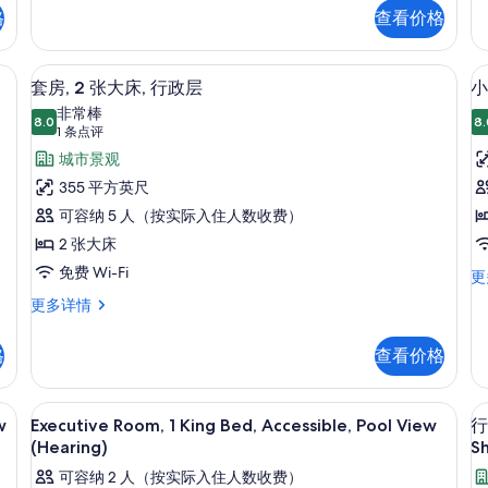
卧
客
池
格
查看价格
室,
房
泳
景
床
1
池
张
、办公桌、遮光窗帘
观,
液晶电视
显
景
7
特
套房, 2 张大床, 行政层
小
行
观,
示
大
非常棒
行
8.0
床
8.
政
碍
8.0 分，满分 10 分
套
(1
1 条点评
政
无
条
层
房,
城市景观
层
障
点
更
碍
的
2
355 平方英尺
多
泳
评)
张
所
可容纳 5 人（按实际入住人数收费）
房
信
池
息
大
景
有
2
2 张大床
观
床,
照
免费 Wi-Fi
小
更
更
型
行
片
多
套
更多详情
套
信
房,
政
床
房
息
2
层
2
格
查看价格
张
张
的
大
大
床,
、办公桌、遮光窗帘
所
高档床上用品、客房内保险箱、办公桌
显
床
4
行
w
Executive Room, 1 King Bed, Accessible, Pool View
行
泳
有
示
政
(Hearing)
S
池
层
照
Executive
景
可容纳 2 人（按实际入住人数收费）
更