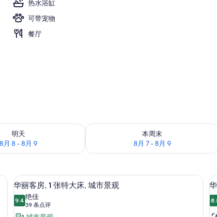
热水浴缸
可带宠物
餐厅
况：8月 8 - 8月 9
查看本周末的空房情况：8月 7 - 8月 9
明天
本周末
8月 8 - 8月 9
8月 7 - 8月 9
高档床上用品、客房内保险箱、办公桌
显
7
华丽客房, 1 张特大床, 城市景观
华
示
绝佳
9.4
8.
9.4 分，满分 10 分
华
(39
39 条点评
条
城市景观