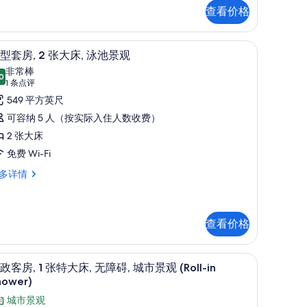
大
查看价格
,
,
无
高档床上用品、客房内保险箱、办公桌、遮光
显
6
型套房, 2 张大床, 泳池景观
障
示
非常棒
,
0
,
8.0 分，满分 10 分
小
(1
1 条点评
条
泳
型
549 平方英尺
点
,
池
套
可容纳 5 人（按实际入住人数收费）
评)
景
,
2 张大床
观
免费 Wi-Fi
张
的
多详情
大
所
,
有
,
泳
查看价格
照
池
片
、遮光窗帘
景
高档床上用品、客房内保险箱、办公桌、遮光
显
,
6
政客房, 1 张特大床, 无障碍, 城市景观 (Roll-in
观
示
hower)
的
行
城市景观