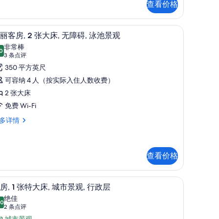
城
查看价格
,
市
、遮光窗帘
景
高档床上用品、客房内保险箱、办公桌、遮光
显
2
丽客房, 2 张大床, 无障碍, 泳池景观
观
示
,
非常棒
0
的
8.0 分，满分 10 分
华
(3
3 条点评
条
所
丽
350 平方英尺
点
有
客
可容纳 4 人（按实际入住人数收费）
评)
照
,
2 张大床
片
免费 Wi-Fi
张
多详情
大
,
,
无
查看价格
障
、遮光窗帘
,
高档床上用品、客房内保险箱、办公桌、遮光
显
,
5
房, 1 张特大床, 城市景观, 行政层
泳
示
绝佳
.0
池
10.0 分，满分 10 分
客
(2
2 条点评
,
条