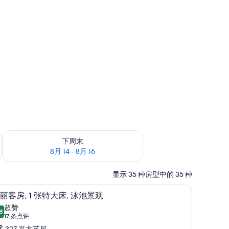
查看下周末的空房情况：8月 14 - 8月 16
下周末
8月 14 - 8月 16
显示 35 种房型中的 35 种
、遮光窗帘
高档床上用品、客房内保险箱、办公桌、遮光
显
5
丽客房, 1 张特大床, 泳池景观
示
超赞
8
8.8 分，满分 10 分
华
(17
17 条点评
条
327 平方英尺