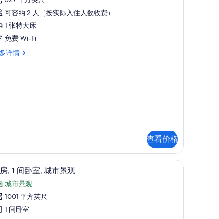
丽
点
客
可容纳 2 人（按实际入住人数收费）
评)
,
1 张特大床
免费 Wi-Fi
张
多详情
特
大
,
,
泳
池
,
景
观
查看价格
的
所
液晶电视
显
6
房, 1 间卧室, 城市景观
有
示
城市景观
照
套
1001 平方英尺
片
,
1 间卧室