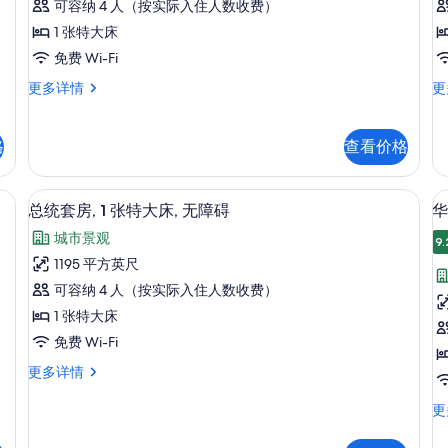
可容纳 4 人（按实际入住人数收费）
间
1 张特大床
卧
免费 Wi-Fi
室,
室
套
套
更多详情
更
无
房,
房
障
1
1
间
间
碍,
格
查看价格
卧
卧
城
室,
室
无
城
市
总统套房, 1 张特大床, 无障碍 | 起居区 
显
5
总统套房, 1 张特大床, 无障碍
华
障
市
景
示
碍,
景
城市景观
9.
观
城
观
总
1195 平方英尺
市
更
的
统
景
多
可容纳 4 人（按实际入住人数收费）
所
套
观
信
1 张特大床
更
息
有
房,
房
多
免费 Wi-Fi
照
1
2
信
总
更多详情
息
张
片
统
特
套
华
更
房,
丽
大
床
1
客