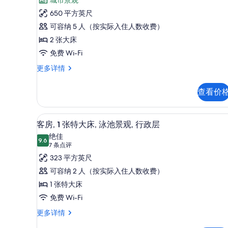
景
型
城市景观
碍,
点
城
观
套
650 平方英尺
市
评)
的
房,
可容纳 5 人（按实际入住人数收费）
景
观
所
2
2 张大床
更
张
有
免费 Wi-Fi
多
大
照
信
小
更多详情
息
型
床,
片
套
无
查看价
房,
障
2
张
碍,
高档床上用品、客房内保险箱
显
5
大
客房, 1 张特大床, 泳池景观, 行政层
浴
示
床,
绝佳
无
9.6
缸
9.6 分，满分 10 分
客
(7
7 条点评
障
条
的
房,
323 平方英尺
碍,
点
浴
所
1
可容纳 2 人（按实际入住人数收费）
缸
评)
张
有
1 张特大床
更
多
特
照
免费 Wi-Fi
信
大
片
客
更多详情
息
房,
床,