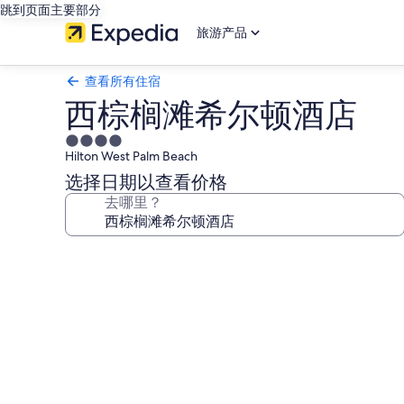
跳到页面主要部分
旅游产品
查看所有住宿
西棕榈滩希尔顿酒店
4.0
Hilton West Palm Beach
星
住
选择日期以查看价格
宿
去哪里？
西
棕
榈
滩
希
尔