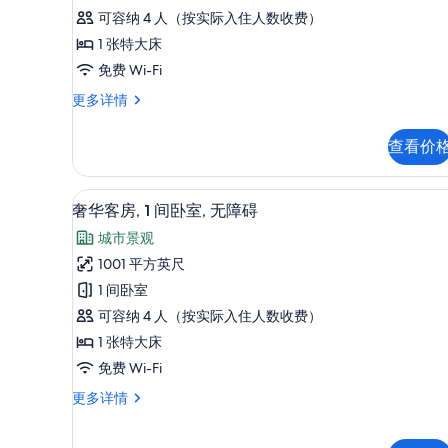
评)
房,
可容纳 4 人（按实际入住人数收费）
1
1 张特大床
间
免费 Wi-Fi
卧
尊
更多详情
荣
室,
套
城
查看价
房,
市
1
间
景
液晶电视
显
5
卧
奢华客房, 1 间卧室, 无障碍
观
示
室,
城市景观
城
的
奢
市
1001 平方英尺
所
华
景
1 间卧室
观
有
客
更
可容纳 4 人（按实际入住人数收费）
照
房,
多
1 张特大床
信
片
1
免费 Wi-Fi
息
间
奢
更多详情
卧
华
室,
客