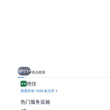
顿
酒
店
的
照
片
库
122+
概述
客房
地点
政策
点
绝佳
9.4
9.4/10
评
查看所有 1,024 条点评
热门服务设施