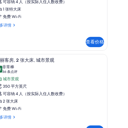
可容纳 4 人（按实际入住人数收费）
间
1 张特大床
卧
免费 Wi-Fi
,
多详情
城
,
市
景
查看价格
观
,
| 液晶电视
的
高档床上用品、客房内保险箱、办公桌、遮光
显
4
丽客房, 2 张大床, 城市景观
所
示
非常棒
2
有
9.2 分，满分 10 分
华
(36
36 条点评
条
照
丽
城市景观
点
片
客
350 平方英尺
评)
,
可容纳 4 人（按实际入住人数收费）
2 张大床
张
免费 Wi-Fi
大
多详情
,