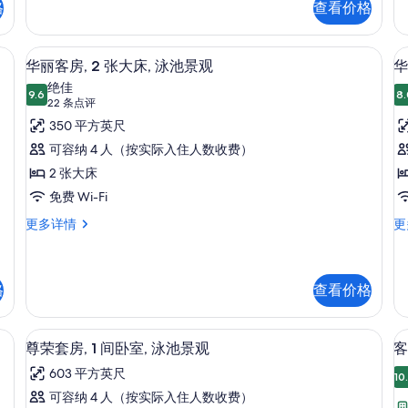
床,
格
查看价格
张
房
特
无
2
大
张
、办公桌、遮光窗帘
障
高档床上用品、客房内保险箱、办公桌
显
床,
4
大
华丽客房, 2 张大床, 泳池景观
华
碍
无
示
床
绝佳
障
9.6
城
8.
的
9.6 分，满分 10 分
华
(22
22 条点评
碍
市
条
所
丽
350 平方英尺
更
景
点
多
观
有
客
可容纳 4 人（按实际入住人数收费）
信
更
评)
照
房,
2 张大床
房
息
多
信
片
2
2
免费 Wi-Fi
息
张
华
华
更多详情
更
丽
丽
大
客
客
床,
床
房,
房
泳
2
2
格
查看价格
张
张
池
大
大
景
高档床上用品、客房内保险箱、办公桌
碍
显
床,
床
8
尊荣套房, 1 间卧室, 泳池景观
客
泳
无
观
示
池
障
603 平方英尺
10
的
尊
景
碍
可容纳 4 人（按实际入住人数收费）
观
泳