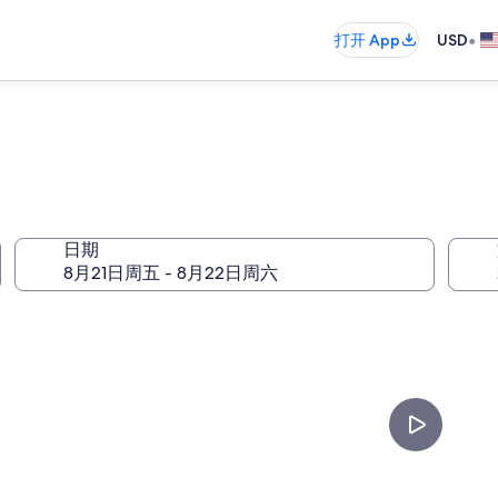
•
打开 App
USD
日期