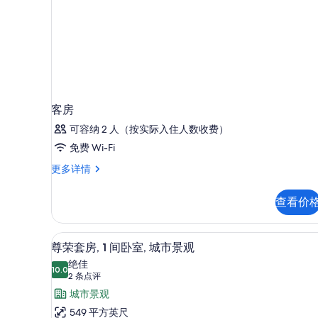
选
条
件
客房
可容纳 2 人（按实际入住人数收费）
免费 Wi-Fi
客
更多详情
房
更
查看价
多
信
息
液晶电视
显
5
尊荣套房, 1 间卧室, 城市景观
示
绝佳
10.0
10.0 分，满分 10 分
尊
(2
2 条点评
条
荣
城市景观
点
套
549 平方英尺