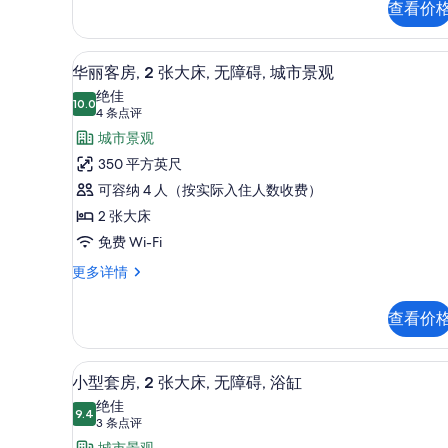
房,
无
查看价
1
障
间
卧
碍
高档床上用品、客房内保险箱
显
3
华丽客房, 2 张大床, 无障碍, 城市景观
室,
的
示
无
绝佳
10.0
所
障
10.0 分，满分 10 分
华
(4
4 条点评
碍
条
有
丽
城市景观
更
点
照
客
350 平方英尺
多
评)
信
片
房,
可容纳 4 人（按实际入住人数收费）
息
2
2 张大床
张
免费 Wi-Fi
大
华
更多详情
丽
床,
客
无
查看价
房,
障
2
张
碍,
液晶电视
显
6
大
小型套房, 2 张大床, 无障碍, 浴缸
城
示
床,
绝佳
无
9.4
市
9.4 分，满分 10 分
小
(3
3 条点评
障
条