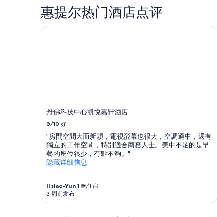
d
e
成
惠提尔热门酒店点评
a
r
人
n
c
1
d
o
丹佛科技中心凯悦嘉轩酒店
晚
r
u
住
o
p
宿
o
l
的
m
e
每
,
y
晚
i
e
最
n
a
低
a
r
价
q
s
格。
丹佛科技中心凯悦嘉轩酒店
u
c
价
8/10
好
i
o
格
e
m
"房間空間大而新穎，電視螢幕也很大，空調適中，還有
和
t
i
獨立的工作空間，特別適合商務人士。美中不足的是早
供
d
n
餐的座位很少，有點不夠。"
应
i
g
隐藏详细信息
情
s
h
况
t
e
可
r
r
Hsiao-Yun
1 晚住宿
能
3 周前发布
i
e
会
c
.
有
t
M
所