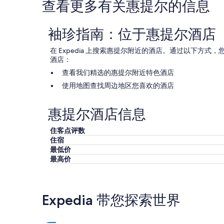
查看更多有关惠提尔的信息
c
y
变
l
g
动。
o
o
可
袖珍指南：位于惠提尔酒店
s
t
能
e
o
需
t
a
在 Expedia 上搜索惠提尔附近的酒店。通过以下方
遵
o
r
酒店：
守
I
e
其
查看我们精选的惠提尔附近特色酒店
-
a
他
2
t
使用地图查找周边地区您喜欢的酒店
条
5
o
款。
,
s
惠提尔酒店信息
e
t
a
a
s
y
住客点评数
y
w
住宿
a
h
最低价
c
e
最高价
c
n
e
I
s
v
s
i
Expedia 带您探索世界
f
s
o
i
r
t