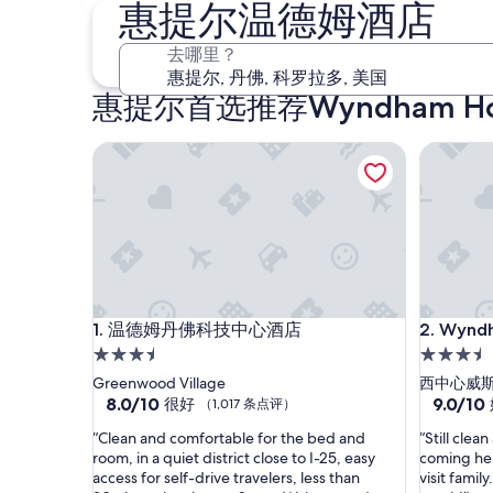
8 月 7 日 - 8 月 9 日
惠提尔温德姆酒店
去哪里？
惠提尔首选推荐Wyndham Ho
温德姆丹佛科技中心酒店
Wyndh
温德姆丹佛科技中心酒店
Wyndh
1. 温德姆丹佛科技中心酒店
2. Wy
3.5
3.5
星
星
Greenwood Village
西中心威
住
8.0
住
9.0
8.0/10
9.0/10
很好
（1,017 条点评）
分，
分，
宿
宿
“
“
“Clean and comfortable for the bed and
“Still clea
总
总
C
S
room, in a quiet district close to I-25, easy
coming her
分
分
l
t
access for self-drive travelers, less than
visit famil
10，
10，