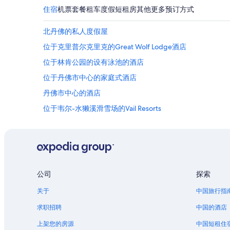
s
f
住宿
机票
套餐
租车
度假短租房
其他
更多预订方式
e
a
l
m
北丹佛的私人度假屋
f
i
-
l
位于克里普尔克里克的Great Wolf Lodge酒店
d
y
r
.
位于林肯公园的设有泳池的酒店
i
A
位于丹佛市中心的家庭式酒店
v
l
e
s
丹佛市中心的酒店
t
o
r
t
位于韦尔-水獭溪滑雪场的Vail Resorts
a
h
位于范尔的Vail Resorts
v
e
e
o
位于拉斐特的Hyatt Hotels
l
l
e
d
位于海兰兹兰奇镇的Motel 6酒店
r
f
位于丹佛县的经济型酒店
s
a
公司
探索
,
s
丹佛县的家庭旅馆
l
h
关于
中国旅行指
e
i
丹佛县的私人度假屋
求职招聘
中国的酒店
s
o
位于天空之城的豪华酒店
s
n
上架您的房源
中国短租住
t
e