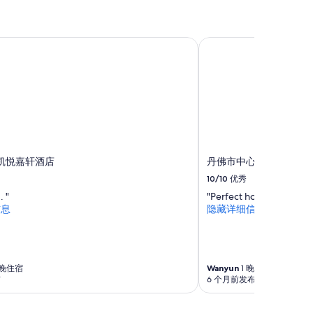
凯悦嘉轩酒店
丹佛市中心凯悦尚萃酒
凯悦嘉轩酒店
丹佛市中心凯悦尚萃酒
10/10
优秀
. "
"Perfect hotel with larg
信息
隐藏详细信息
 晚住宿
Wanyun
1 晚住宿
布
6 个月前发布