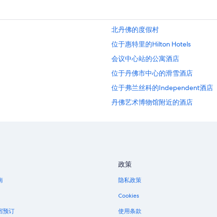
北丹佛的度假村
位于惠特里的Hilton Hotels
会议中心站的公寓酒店
位于丹佛市中心的滑雪酒店
位于弗兰丝科的Independent酒店
丹佛艺术博物馆附近的酒店
位于松树城堡的Independent酒店
丹佛市区水族馆附近的酒店
丹佛县的村舍
丹佛县的酒店
政策
丹佛县的青年旅舍
南
隐私政策
科罗拉多会议中心附近的酒店
Cookies
位于北布雷克的Vail Resorts
宿预订
使用条款