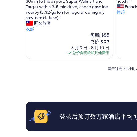
e
i
30min to the airport. Super Walmart and
notch!”
很
好
a
l
Target within 3-5 min drive, cheap gasoline
Franci
好，
极
n
l
nearby (2.32/gallon for regular during my
收起
（1,017
了，
a
c
stay in mid-June).”
条
（1,070
n
l
匿名旅客
点
条
d
e
收起
评）
点
c
a
每晚 $85
评）
o
n
新
总价 $93
m
a
价
8 月 9 日 - 8 月 10 日
f
n
格
总价含税款和其他费用
o
d
$93
r
c
t
o
基
基于过去 24 
a
m
于
b
f
过
l
o
去
e
r
24
f
t
小
o
a
时
r
b
内
t
l
找
登录后预订数万家酒店平均可省
h
e
到
e
a
的、
b
f
2
e
t
位