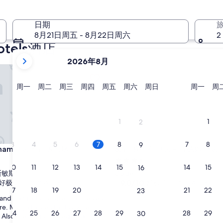
8 月 14 日 - 8 月 16 日
日期
8月21日周五 - 8月22日周六
2
tels酒店
当
2026年8月
前
am酒店的起源西敏
起源红石酒店 - 温德姆酒店
显
示
星
星
星
星
星
星
星
星
周一
周二
周三
周四
周五
周六
周日
周一
周
期
期
期
期
期
期
期
期
月
一
二
三
四
五
六
日
一
份
为
1
1
2
2026
年
3
4
5
6
7
8
7
8
9
am酒店的起源西敏
起源红石酒店 - 温德姆酒店
ndham酒店的起源西敏
3. 起源红石酒店 - 温德姆酒店
August
3.5
和
10
11
12
13
14
15
14
15
16
星
2026
斯敏斯特
Golden
住
9.0
9.0/10
好极了
好极了
年
（1,070 条点评）
（1,533 条点评）
17
18
19
20
21
22
21
22
23
分，
宿
September。
n and comfortable after couple years
总
e. My go to area to stay when I
分
24
25
26
27
28
29
28
29
30
y. Also the old fashioned is top
10，