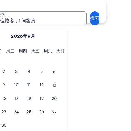
显示地图
旅客
搜索
 位旅客，1 间客房
2026年9月
星
星
星
星
星
星
二
周三
周四
周五
周六
周日
期
期
期
期
期
期
二
三
四
五
六
日
2
3
4
5
6
9
10
11
12
13
16
17
18
19
20
23
24
25
26
27
30