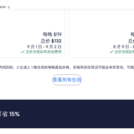
好
sco
极
31
了，
（1,533
条
点
每晚 $119
每
评）
新
新
总价 $132
总
价
价
9 月 1 日 - 9 月 2 日
8 月 9 日 - 
格
格
总价含税款和其他费用
总价含税款
$132
$2
小时内找到的、2 位成人 1 晚住宿的每晚最低价格。价格和供应情况可能会有所变动。可
查看所有住宿
 15%