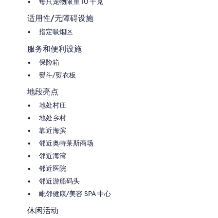
每只宠物限重 10 千克
适用性/无障碍设施
指定吸烟区
服务和便利设施
保险箱
熨斗/熨衣板
地段亮点
地处村庄
地处乡村
靠近海滨
邻近奥特莱斯商场
邻近海湾
邻近医院
邻近游船码头
毗邻健康/美容 SPA 中心
休闲活动