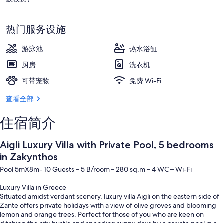
露台
热门服务设施
游泳池
热水浴缸
厨房
洗衣机
可带宠物
免费 Wi-Fi
查看全部
住宿简介
Aigli Luxury Villa with Private Pool, 5 bedrooms
in Zakynthos
Pool 5mX8m- 10 Guests – 5 B/room – 280 sq.m – 4 WC – Wi-Fi
Luxury Villa in Greece
Situated amidst verdant scenery, luxury villa Aigli on the eastern side of
Zante offers private holidays with a view of olive groves and blooming
lemon and orange trees. Perfect for those of you who are keen on