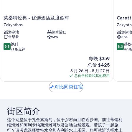
莱
Caretta
莱桑特经典 - 优选酒店及度假村
Care
桑
乐
Zakynthos
Zakynth
特
园
游泳池
热水浴缸
游泳池
经
度
含早餐
SPA
SPA
典
假
-
村
9.8
8.0
绝佳
很好
9.8
8.0
优
&
分，
分，
21 条点评
47 
选
水
总
总
每晚 $359
酒
上
分
分
新
店
总价 $425
公
10，
10，
价
及
园
绝
很
8 月 26 日 - 8 月 27 日
格
度
Zakynth
佳，
好，
总价含税款和其他费用
$425
假
21
47
村
条
条
对比同类住宿
Zakynthos
点
点
评
评
街区简介
这个别墅位于扎金索斯岛，位于乡村而且临近沙滩。前往蒂锡利
维海滩和阿利卡纳斯海滩可欣赏当地自然景观。带孩子一起旅
行？请考虑选择赞特水乡和齐利维水上乐园。您可就近选择水上