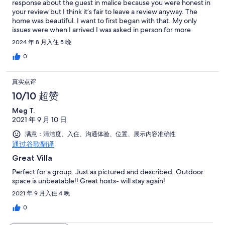
response about the guest in malice because you were honest in
your review but I think it’s fair to leave a review anyway. The
home was beautiful. I want to first began with that. My only
issues were when I arrived I was asked in person for more
money another fee over and over again. I continued to asked
2024 年 8 月入住 5 晚
the host to request this fee via Vrbo and asked why the fee was
not in the listing so beware of that and the harassment of that.
0
The cleanliness of the floors could have been better and the
neighbors next door are residents the house is very close and
真实点评
she does not like you in the pool after 9:30pm she would yell out
of her window if your taking a swim. I had no music or small
10/10 超赞
children at the pool just laughs with my adult children and
Meg T.
talking ( We do not drink) so there was no loud noise or partying.
2021 年 9 月 10 日
Besides that the villa is nice and spacious. There is a 25-30 min
drive to food and beaches.
满意：清洁度、入住、沟通体验、位置、展示内容准确性
通过谷歌翻译
Great Villa
Perfect for a group. Just as pictured and described. Outdoor
space is unbeatable!! Great hosts- will stay again!
2021 年 9 月入住 4 晚
0