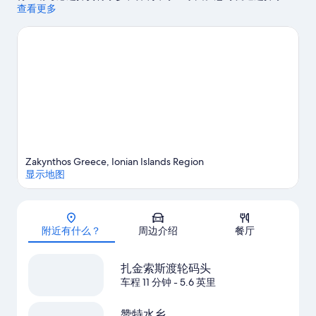
摩托车和水肺潜水，尽情体验该地区的水上游乐活动，或者还可
查看更多
选择骑自行车和骑马，体验优美的户外风景。
访问我们的扎金索
斯岛旅行指南
查看扎金索斯岛的更多别墅
Zakynthos Greece, Ionian Islands Region
显示地图
地图
附近有什么？
周边介绍
餐厅
扎金索斯渡轮码头
车程 11 分钟
- 5.6 英里
赞特水乡