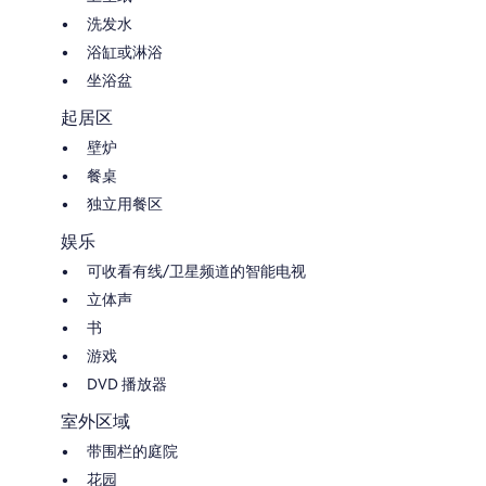
洗发水
浴缸或淋浴
坐浴盆
起居区
壁炉
餐桌
独立用餐区
娱乐
可收看有线/卫星频道的智能电视
立体声
书
游戏
DVD 播放器
室外区域
带围栏的庭院
花园