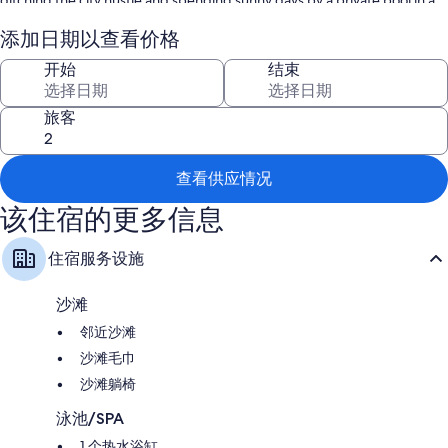
ditching the city hustle and spending sunny days by a private pool in a
villa in Zakynthos. The unrivaled beauty of the scenery and the garden
coincide perfectly with the commodious indoors. Relax in a luxury villa
添加日期以查看价格
with all basic commodities just a breath away.
开始
结束
Villa Highlights
旅客
Zante Water Village Aquapark nearby
Very private, yet short drive to shops and restaurants
Just refurbished
查看供应情况
Exceptional outdoor living areas
Large pool in very private gardens
该住宿的更多信息
Aigli Villa in Zakynthos
住宿服务设施
The imposing entrance with two palm trees leads to the interior of the
villa through a remote controlled electric gate through an array of lovely
沙滩
flowers. Ideal for dreamy holidays with children due to vast spaces for
endless hours of outdoor exploration. A luminous kitchen connects with
邻近沙滩
two pool-view living rooms and a prodigious on-demand chef is there
沙滩毛巾
to unburden you for uninterrupted family moments. Thoughtfully
decorated and equipped for the utmost comfort, Aigli luxury villa in
沙滩躺椅
Greece (Zante) makes for perfect relaxation holidays.
泳池/SPA
1 个热水浴缸