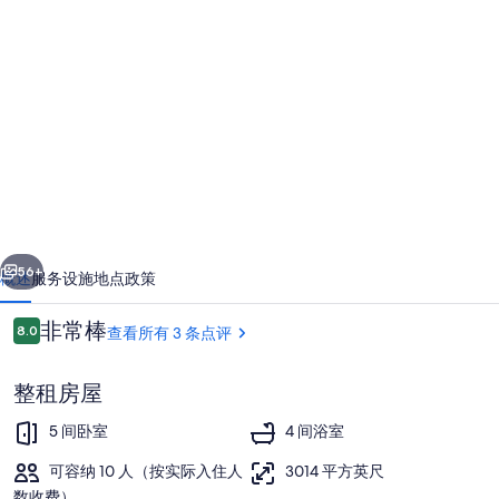
Aigli
Luxury
Villa
with
Private
Pool,
5
bedrooms
一个
下一个
in
56+
概述
服务设施
地点
政策
Zakynthos
点
非常棒
8.0
查看所有 3 条点评
的
8.0/10
评
照
整租房屋
片
5 间卧室
4 间浴室
库
可容纳 10 人（按实际入住人
3014 平方英尺
数收费）