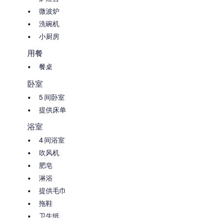
微波炉
洗碗机
小厨房
用餐
餐桌
卧室
5 间卧室
提供床单
浴室
4 间浴室
吹风机
肥皂
淋浴
提供毛巾
拖鞋
卫生纸