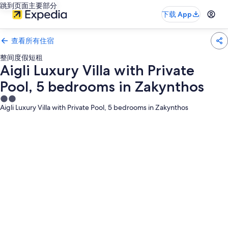
跳到页面主要部分
下载 App
查看所有住宿
整间度假短租
Aigli Luxury Villa with Private
Pool, 5 bedrooms in Zakynthos
2.0
Aigli Luxury Villa with Private Pool, 5 bedrooms in Zakynthos
星
住
宿