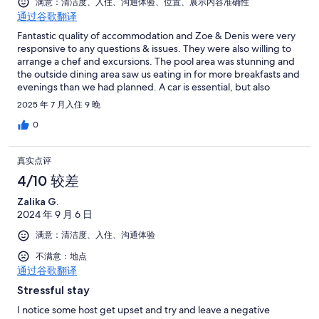
条
评
满意：清洁度、入住、沟通体验、位置、展示内容准确性
3
评
点
通过谷歌翻译
条
评
Fantastic quality of accommodation and Zoe & Denis were very
点
responsive to any questions & issues. They were also willing to
评
arrange a chef and excursions. The pool area was stunning and
the outside dining area saw us eating in for more breakfasts and
evenings than we had planned. A car is essential, but also
unlocks so many wonderful local towns for restaurants and
2025 年 7 月入住 9 晚
beaches.
0
真实点评
4/10 较差
Zalika G.
2024 年 9 月 6 日
满意：清洁度、入住、沟通体验
不满意：地点
通过谷歌翻译
Stressful stay
I notice some host get upset and try and leave a negative