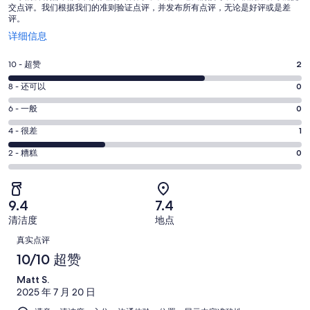
交点评。我们根据我们的准则验证点评，并发布所有点评，无论是好评或是差
评。
在
详细信息
新
窗
10
10 - 超赞
2
口
分
中
8
8 - 还可以
0
-
打
分
超
6
6 - 一般
0
开
-
分
赞。
还
4
4 - 很差
1
-
2
分
可
一
2
条
2 - 糟糕
0
-
以。
分
般。
好
很
0
-
0
评，
差。
条
糟
条
共
9.4
7.4
1
好
糕。
好
有
条
清洁度
地点
评，
0
评，
3
点
好
共
真实点评
条
共
条
评，
有
评
好
10/10 超赞
有
点
共
3
评，
3
评
Matt S.
有
条
共
条
2025 年 7 月 20 日
3
点
有
点