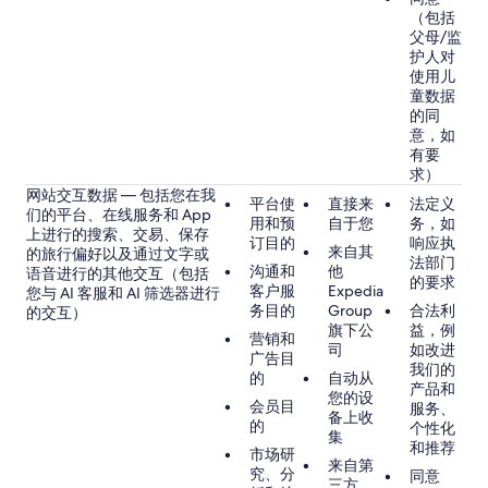
（包括
父母/监
护人对
使用儿
童数据
的同
意，如
有要
求）
网站交互数据 — 包括您在我
平台使
直接来
法定义
们的平台、在线服务和 App
用和预
自于您
务，如
上进行的搜索、交易、保存
订目的
响应执
来自其
的旅行偏好以及通过文字或
法部门
沟通和
他
语音进行的其他交互（包括
的要求
客户服
Expedia
您与 AI 客服和 AI 筛选器进行
务目的
Group
合法利
的交互）
旗下公
益，例
营销和
司
如改进
广告目
我们的
的
自动从
产品和
您的设
会员目
服务、
备上收
的
个性化
集
和推荐
市场研
来自第
究、分
同意
三方，