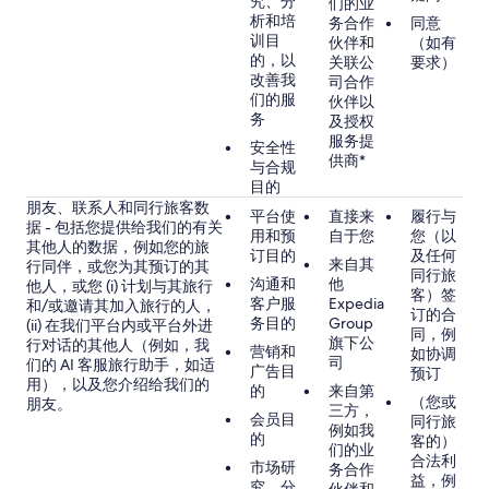
究、分
们的业
析和培
务合作
同意
训目
伙伴和
（如有
的，以
关联公
要求）
改善我
司合作
们的服
伙伴以
务
及授权
服务提
安全性
供商*
与合规
目的
朋友、联系人和同行旅客数
平台使
直接来
履行与
据 - 包括您提供给我们的有关
用和预
自于您
您（以
其他人的数据，例如您的旅
订目的
及任何
来自其
行同伴，或您为其预订的其
同行旅
沟通和
他
他人，或您 (i) 计划与其旅行
客）签
客户服
Expedia
和/或邀请其加入旅行的人，
订的合
务目的
Group
(ii) 在我们平台内或平台外进
同，例
旗下公
行对话的其他人（例如，我
营销和
如协调
司
们的 AI 客服旅行助手，如适
广告目
预订
用），以及您介绍给我们的
的
来自第
（您或
朋友。
三方，
会员目
同行旅
例如我
的
客的）
们的业
合法利
市场研
务合作
益，例
究、分