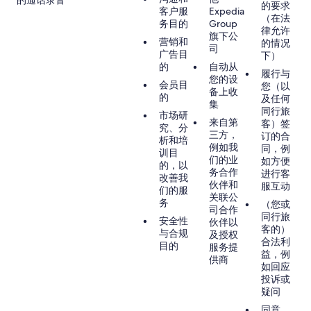
的通话录音
的要求
客户服
Expedia
（在法
务目的
Group
律允许
旗下公
营销和
的情况
司
广告目
下）
的
自动从
履行与
您的设
会员目
您（以
备上收
的
及任何
集
同行旅
市场研
来自第
客）签
究、分
三方，
订的合
析和培
例如我
同，例
训目
们的业
如方便
的，以
务合作
进行客
改善我
伙伴和
服互动
们的服
关联公
务
（您或
司合作
同行旅
安全性
伙伴以
客的）
与合规
及授权
合法利
目的
服务提
益，例
供商
如回应
投诉或
疑问
同意