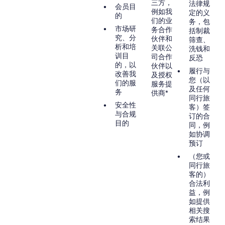
三方，
法律规
会员目
例如我
定的义
的
们的业
务，包
市场研
务合作
括制裁
究、分
伙伴和
筛查、
析和培
关联公
洗钱和
训目
司合作
反恐
的，以
伙伴以
履行与
改善我
及授权
您（以
们的服
服务提
及任何
务
供商*
同行旅
安全性
客）签
与合规
订的合
目的
同，例
如协调
预订
（您或
同行旅
客的）
合法利
益，例
如提供
相关搜
索结果