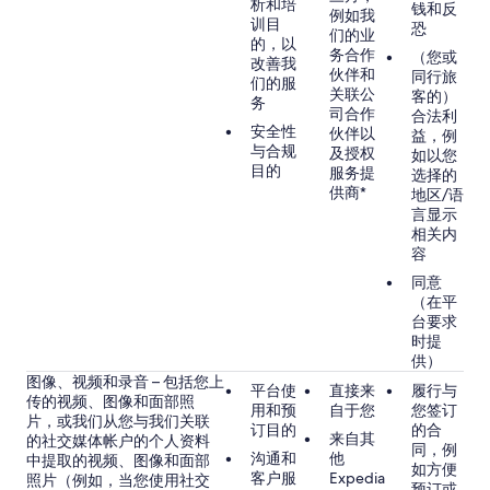
析和培
钱和反
例如我
训目
恐
们的业
的，以
务合作
（您或
改善我
伙伴和
同行旅
们的服
关联公
客的）
务
司合作
合法利
安全性
伙伴以
益，例
与合规
及授权
如以您
目的
服务提
选择的
供商*
地区/语
言显示
相关内
容
同意
（在平
台要求
时提
供）
图像、视频和录音 – 包括您上
平台使
直接来
履行与
传的视频、图像和面部照
用和预
自于您
您签订
片，或我们从您与我们关联
订目的
的合
来自其
的社交媒体帐户的个人资料
同，例
沟通和
他
中提取的视频、图像和面部
如方便
客户服
Expedia
照片（例如，当您使用社交
预订或