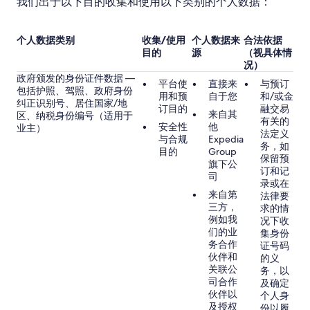
我们出于以下目的收集和使用以下类别的个人数据：
个人数据类别
收集/使用
个人数据来
合法依据
目的
源
（视具体情
况）
政府颁发的身份证件数据 —
平台使
直接来
与预订
包括护照、驾照、政府身份
用和预
自于您
和/或金
纠正识别号、居住国家/地
订目的
融交易
来自其
区、纳税身份编号（适用于
有关的
安全性
他
业主）
法定义
与合规
Expedia
务，如
目的
Group
保留预
旗下公
订和记
司
录或在
来自第
法律要
三方，
求的情
例如我
况下收
们的业
集身份
务合作
证号码
伙伴和
的义
关联公
务，以
司合作
及确定
伙伴以
个人身
及授权
份以履