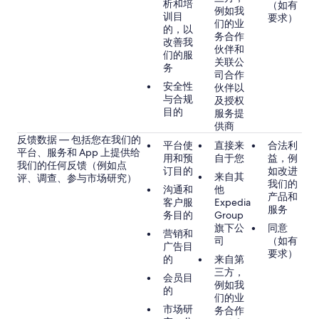
析和培
（如有
例如我
训目
要求）
们的业
的，以
务合作
改善我
伙伴和
们的服
关联公
务
司合作
安全性
伙伴以
与合规
及授权
目的
服务提
供商
反馈数据 — 包括您在我们的
平台使
直接来
合法利
平台、服务和 App 上提供给
用和预
自于您
益，例
我们的任何反馈（例如点
订目的
如改进
来自其
评、调查、参与市场研究）
我们的
沟通和
他
产品和
客户服
Expedia
服务
务目的
Group
旗下公
同意
营销和
司
（如有
广告目
要求）
的
来自第
三方，
会员目
例如我
的
们的业
市场研
务合作