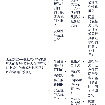
伙伴和
如提供
析和培
关联公
个性化
训目
司合作
服务
的，以
伙伴以
改善我
及授权
同意
们的服
服务提
（包括
务
供商
您可能
从朋友
安全性
或同行
与合规
旅客处
目的
获得的
同意，
如适
用）
儿童数据 — 包括您作为未成
平台使
直接来
履行与
年人的父母/监护人在行程预
用和预
自于您
您（以
订中提供的未成年旅客的姓
订目的
及任何
来自其
名和详细联系信息
同行旅
沟通和
他
客）签
客户服
Expedia
订的合
务目的
Group
同，例
旗下公
安全性
如协调
司
与合规
预订
目的
自动从
同意
您的设