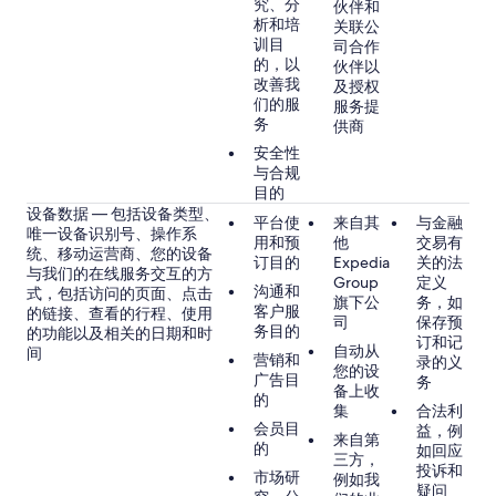
究、分
伙伴和
析和培
关联公
训目
司合作
的，以
伙伴以
改善我
及授权
们的服
服务提
务
供商
安全性
与合规
目的
设备数据 — 包括设备类型、
平台使
来自其
与金融
唯一设备识别号、操作系
用和预
他
交易有
统、移动运营商、您的设备
订目的
Expedia
关的法
与我们的在线服务交互的方
Group
定义
沟通和
式，包括访问的页面、点击
旗下公
务，如
客户服
的链接、查看的行程、使用
司
保存预
务目的
的功能以及相关的日期和时
订和记
自动从
间
营销和
录的义
您的设
广告目
务
备上收
的
集
合法利
会员目
益，例
来自第
的
如回应
三方，
投诉和
市场研
例如我
疑问