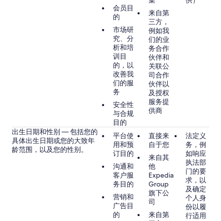
集
供）
会员目
来自第
的
三方，
市场研
例如我
究、分
们的业
析和培
务合作
训目
伙伴和
的，以
关联公
改善我
司合作
们的服
伙伴以
务
及授权
服务提
安全性
供商
与合规
目的
出生日期和性别 — 包括您的
平台使
直接来
法定义
具体出生日期或您的大致年
用和预
自于您
务，例
龄范围，以及您的性别。
订目的
如响应
来自其
执法部
沟通和
他
门的要
客户服
Expedia
求，以
务目的
Group
及确定
旗下公
营销和
个人身
司
广告目
份以履
的
来自第
行适用