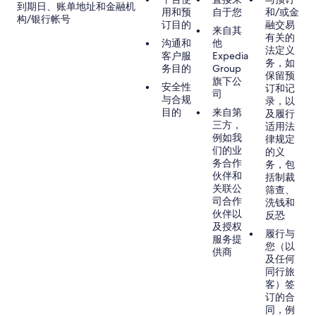
到期日、账单地址和金融机
用和预
自于您
和/或金
构/银行帐号
订目的
融交易
来自其
有关的
沟通和
他
法定义
客户服
Expedia
务，如
务目的
Group
保留预
旗下公
安全性
订和记
司
与合规
录，以
目的
来自第
及履行
三方，
适用法
例如我
律规定
们的业
的义
务合作
务，包
伙伴和
括制裁
关联公
筛查、
司合作
洗钱和
伙伴以
反恐
及授权
履行与
服务提
您（以
供商
及任何
同行旅
客）签
订的合
同，例