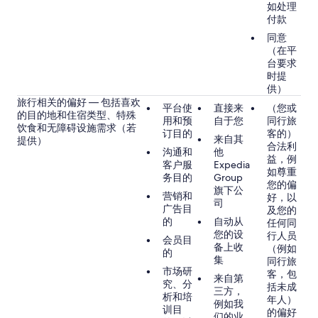
如处理
付款
同意
（在平
台要求
时提
供）
旅行相关的偏好 — 包括喜欢
平台使
直接来
（您或
的目的地和住宿类型、特殊
用和预
自于您
同行旅
饮食和无障碍设施需求（若
订目的
客的）
来自其
提供）
合法利
沟通和
他
益，例
客户服
Expedia
如尊重
务目的
Group
您的偏
旗下公
营销和
好，以
司
广告目
及您的
的
自动从
任何同
您的设
行人员
会员目
备上收
（例如
的
集
同行旅
市场研
客，包
来自第
究、分
括未成
三方，
析和培
年人）
例如我
训目
的偏好
们的业