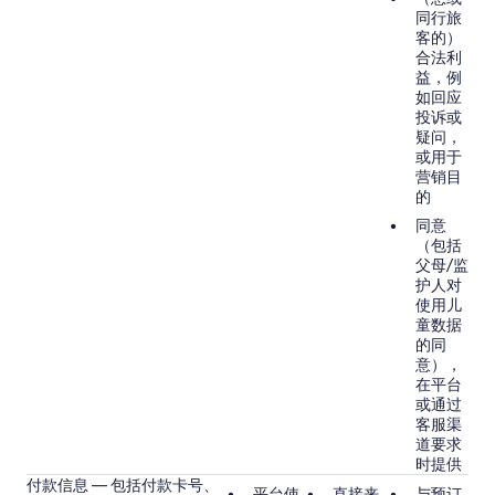
同行旅
客的）
合法利
益，例
如回应
投诉或
疑问，
或用于
营销目
的
同意
（包括
父母/监
护人对
使用儿
童数据
的同
意），
在平台
或通过
客服渠
道要求
时提供
付款信息 — 包括付款卡号、
平台使
直接来
与预订