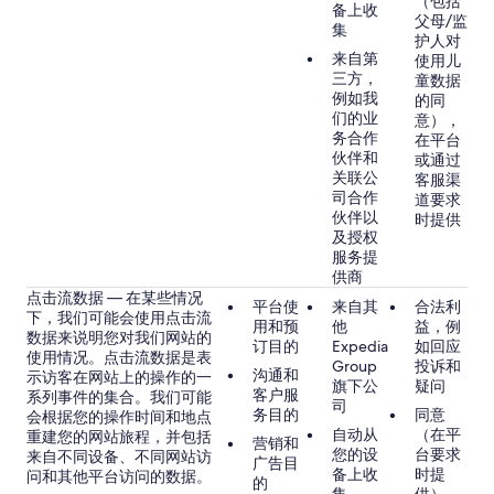
（包括
备上收
父母/监
集
护人对
来自第
使用儿
三方，
童数据
例如我
的同
们的业
意），
务合作
在平台
伙伴和
或通过
关联公
客服渠
司合作
道要求
伙伴以
时提供
及授权
服务提
供商
点击流数据 — 在某些情况
平台使
来自其
合法利
下，我们可能会使用点击流
用和预
他
益，例
数据来说明您对我们网站的
订目的
Expedia
如回应
使用情况。点击流数据是表
Group
投诉和
沟通和
示访客在网站上的操作的一
旗下公
疑问
客户服
系列事件的集合。我们可能
司
务目的
同意
会根据您的操作时间和地点
自动从
（在平
重建您的网站旅程，并包括
营销和
您的设
台要求
来自不同设备、不同网站访
广告目
备上收
时提
问和其他平台访问的数据。
的