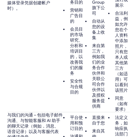
务目的
Group
媒体登录凭据创建帐户
展示
旗下公
时）。
营销和
司
合法利
广告目
益，例
的
自动从
如允许
您的设
会员目
您在个
备上收
的市场
人资料
集
研究、
中添加
分析和
来自第
照片，
培训目
三方，
只有您
的，以
例如我
本人或
改善我
们的业
其他第
们的服
务合作
三方
务
伙伴和
（如适
关联公
用）可
安全性
司合作
以看到
与合规
伙伴以
该照片
目的
及授权
同意
服务提
（如有
供商
要求）
与我们的沟通 – 包括电子邮件
平台使
直接来
法定义
沟通、与智能客服和 AI 助手
用和预
自于您
务，如
的聊天记录（例如，消息、
订目的
响应执
来自其
语音记录）以及与客服代表
法部门
沟通和
他