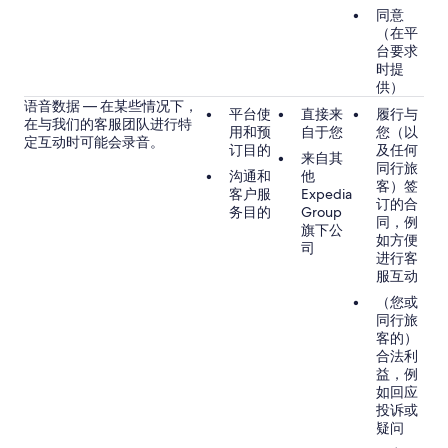
同意
（在平
台要求
时提
供）
语音数据 — 在某些情况下，
平台使
直接来
履行与
在与我们的客服团队进行特
用和预
自于您
您（以
定互动时可能会录音。
订目的
及任何
来自其
同行旅
沟通和
他
客）签
客户服
Expedia
订的合
务目的
Group
同，例
旗下公
如方便
司
进行客
服互动
（您或
同行旅
客的）
合法利
益，例
如回应
投诉或
疑问