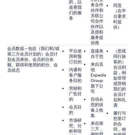
的，以
务合作
同意
改善我
伙伴和
（在平
们的服
关联公
台要求
务
司合作
时提
伙伴以
供）
及授权
服务提
供商
会员数据 – 包括（我们和/或
平台使
直接来
（您或
第三方会员计划的）会员计
用和预
自于您
同行旅
划会员身份、会员积分余
订目的
客的）
来自其
额、获得和使用的积分、会
合法利
沟通和
他
员状态
益，例
客户服
Expedia
如管理
务目的
Group
或营销
旗下公
营销和
我们的
司
广告目
会员计
的
自动从
划和礼
您的设
遇
会员目
备上收
的
履行与
集
您签订
市场研
来自第
的合
究、分
三方，
同，例
析和培
例如我
如管理