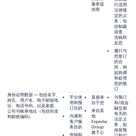
服务提
行适用
供商
法律规
定的义
务，包
括制裁
筛查、
洗钱和
反恐
履行与
您签订
的合
同，例
如协调
和处理
您的预
订
身份证明数据 — 包括名字、
平台使
直接来
与预订
姓氏、用户名、电子邮箱地
用和预
自于您
和/或金
址、电话号码，以及家庭、
订目的
融交易
来自其
公司与账单地址（包括街道
有关的
沟通和
他
和邮政编码）
法定义
客户服
Expedia
务，如
务目的
Group
保留预
旗下公
营销和
订和记