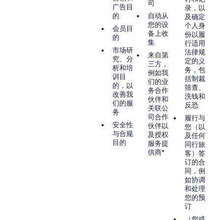
司
广告目
录，以
的
自动从
及确定
您的设
个人身
会员目
备上收
份以履
的
集
行适用
市场研
法律规
来自第
究、分
定的义
三方，
析和培
务，包
例如我
训目
括制裁
们的业
的，以
筛查、
务合作
改善我
洗钱和
伙伴和
们的服
反恐
关联公
务
司合作
履行与
安全性
伙伴以
您（以
与合规
及授权
及任何
目的
服务提
同行旅
供商*
客）签
订的合
同，例
如协调
和处理
您的预
订
（您或