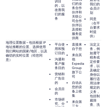
训目
们的业
我们的
的，以
务合作
会员计
改善我
伙伴和
划
们的服
关联公
务
同意
司合作
（在平
伙伴以
台要求
及授权
时提
服务提
供）
供商
地理位置数据 – 包括根据 IP
平台使
直接来
法定义
地址推断的位置、选择使用
用和预
自于您
务，例
我们网站的国家/地区，以及
订目的
如遵守
来自其
确切的实时位置（经您同
税务或
沟通和
他
意）
定价要
客户服
Expedia
求，以
务目的
Group
及确定
旗下公
营销和
身份以
司
广告目
履行适
的
自动从
用法律
您的设
规定的
会员目
备上收
义务，
的
集
包括制
市场研
裁筛
来自第
究、分
查、洗
三方，