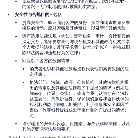
创建聚合数据或匿名化/去识别化的数据，我们可在允许
的情况下无限制地使用和披露此类数据。
安全性与合规目的
– 包括：
提高安全性、验证我们客户的身份、预防和调查欺诈及未
授权的活动、应对索赔及其他责任，以及管理其他风险。
遵守适用法律法规（例如，遵守税务、审计、会计和其他
法定义务，遵守要求我们与税务机关和其他政府机构共享
个人数据的法律，遵守要求我们封禁欺诈帐户、审核或删
除非法内容和违规行为的法律），
回应以下各方的数据请求：
消费者组织和其他经旅客授权代表他们索要数据的法
定代表，
执法部门、法院、政府、公共机构、其他法律机构提
出的请求以及其他在法律程序中提出的请求（例如法
院命令、传票、令状），或者当我们认为存在合法权
益需要时、为保护自身、保护我们旅客和合作伙伴的
权利和利益（例如，相关部门出于健康和安全原因而
提出、旅客银行提出或出于拒付目的而提出的请求）
时。
遵守适用的安全和反恐、反贿赂、海关及移民法律，以及
其他尽职调查法律和要求。