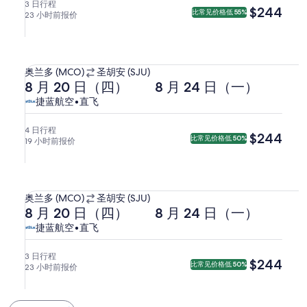
月
月
(MCO)
航
航
3 日行程
$244
$244
比常见价格低 55%
23 小时前报价
21
24
前
空，
空
日
日
往
直
（五）
（一）
圣
飞。
选择捷蓝航空航班，8 月 20 日（四） 17:00 从奥兰多出发，8 月
7:45
19:22
胡
从
奥兰多 (MCO)
圣胡安 (SJU)
从
从
安
去
返
奥
8 月 20 日（四）
8 月 24 日（一）
奥
圣
(SJU)。
程
程
兰
捷
捷
捷蓝航空
•
直飞
兰
胡
8
8
多
蓝
蓝
多
安
月
月
(MCO)
航
航
4 日行程
$244
$244
出
出
比常见价格低 50%
19 小时前报价
20
24
前
空，
空
发，
发，
日
日
往
直
10:48
8
（四）
（一）
圣
飞。
选择捷蓝航空航班，8 月 20 日（四） 23:05 从奥兰多出发，8 月
到
月
17:00
19:22
胡
从
达
25
奥兰多 (MCO)
圣胡安 (SJU)
从
从
安
去
返
日
奥
8 月 20 日（四）
8 月 24 日（一）
圣
奥
圣
(SJU)。
程
程
（二）
兰
胡
捷
捷
捷蓝航空
•
直飞
兰
胡
8
8
0:28
多
安。
蓝
蓝
多
安
月
月
到
(MCO)
航
航
3 日行程
$244
$244
出
出
比常见价格低 50%
23 小时前报价
20
24
达
前
空，
空
发，
发，
日
日
奥
往
直
20:08
8
（四）
（一）
兰
圣
飞。