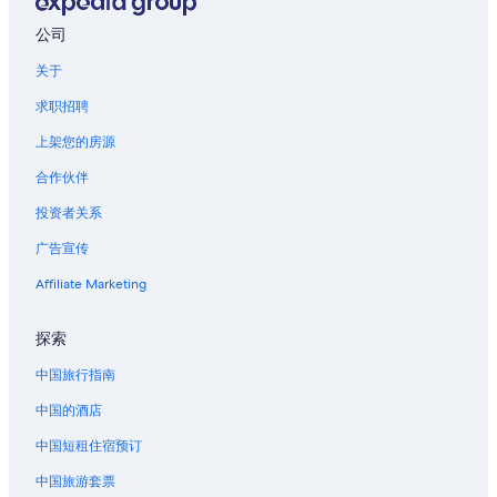
佛罗里达乐高®乐园附近的酒店
公司
位于邦尼湖的高尔夫酒店
关于
位于弗罗斯特普鲁夫的 5 星级酒店
求职招聘
弗罗斯特普鲁夫的度假村
上架您的房源
湖阿尔弗雷德的别墅
合作伙伴
位于达文波特的豪华酒店
投资者关系
达文波特的酒店
广告宣传
达文波特的私人度假屋
Affiliate Marketing
位于本特利湖的精品酒店
位于莱克威尔士的豪华酒店
探索
退伍军人海滩附近的酒店
中国旅行指南
位于巴托的沙滩酒店
中国的酒店
位于巴托的豪华酒店
中国短租住宿预订
波因西亚纳的酒店
中国旅游套票
波因西亚纳的私人度假屋