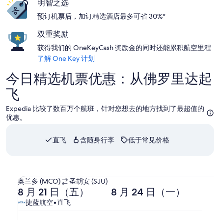
明智之选
预订机票后，加订精选酒店最多可省 30%*
双重奖励
获得我们的 OneKeyCash 奖励金的同时还能累积航空里程
了解 One Key 计划
今日精选机票优惠：从佛罗里达起
飞
Expedia 比较了数百万个航班，针对您想去的地方找到了最超值的
优惠。
直飞
含随身行李
低于常见价格
选择捷蓝航空航班，8 月 21 日（五） 7:45 从奥兰多出发，8 月 
从
奥兰多 (MCO)
圣胡安 (SJU)
去
返
奥
8 月 21 日（五）
8 月 24 日（一）
程
程
兰
捷
捷
捷蓝航空
•
直飞
8
8
多
蓝
蓝