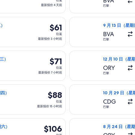
BVA
往返
返,
最新报价 4 天前
巴黎
最
新
）从巴黎前往马德里，9 月 30 日（星期三）返回，价格为 $61，
选择瑞安航空航班，
报
$61
$61
三）
9 月 13 日（星期
价
往
BVA
往返
4
返,
最新报价 3 小时前
巴黎
天
最
前
新
月 29 日（星期四）从巴黎前往罗马，11 月 4 日（星期三）返回，价格为
选择伏林航空航班，
报
$71
$71
期三）
12 月 10 日（星
价
往
ORY
往返
3
返,
最新报价 7 小时前
巴黎
小
最
时
新
期一）从巴黎前往巴塞罗那，11 月 26 日（星期四）返回，价格为 $
选择易捷航空航班，
前
报
$88
$88
星期四）
10 月 29 日（星
价
往
CDG
往返
7
返,
最新报价 15 小时前
巴黎
小
最
时
新
期四）从巴黎前往威尼斯，10 月 17 日（星期六）返回，价格为 $1
选择西班牙国家航空
前
报
$106
$106
星期六）
8 月 24 日（星期
价
往