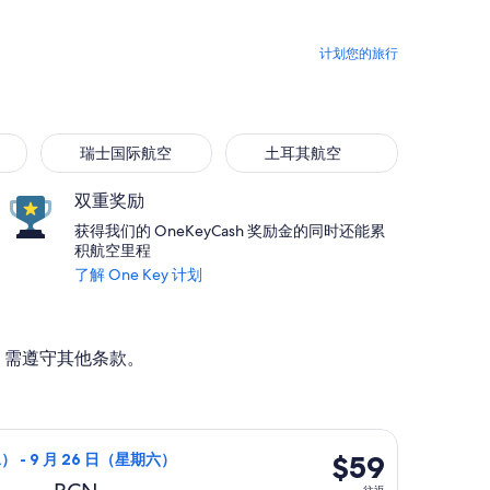
计划您的旅行
瑞士国际航空
土耳其航空
双重奖励
获得我们的 OneKeyCash 奖励金的同时还能累
积航空里程
了解 One Key 计划
。需遵守其他条款。
，最新报价 4 天前
，9 月 1 日（星期二）从巴黎前往巴塞罗那，9 月 26 日（星期
$59
$59
） - 9 月 26 日（星期六）
往