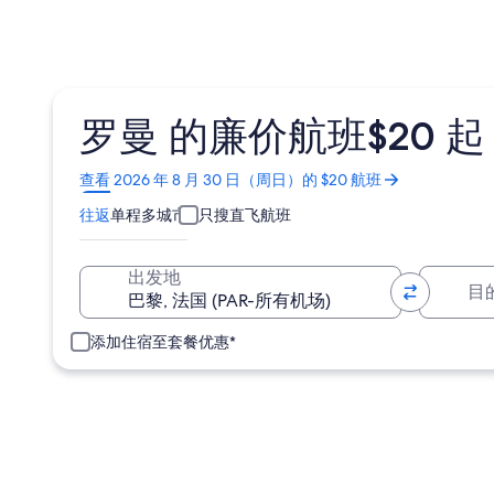
罗曼 的廉价航班$20 起
在
查看 2026 年 8 月 30 日（周日）的 $20 航班
新
往返
单程
多城市
只搜直飞航班
窗
口
中
目
出发地
打
开
添加住宿至套餐优惠*