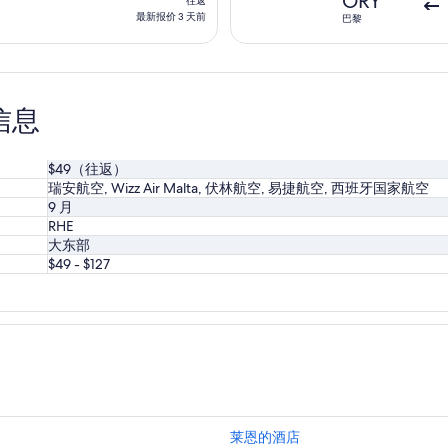
ORY
往返
15
返,
最新报价 3 天前
巴黎
小
最
时
新
前
报
价
信息
3
天
前
$49（往返）
瑞安航空, Wizz Air Malta, 伏林航空, 易捷航空, 西班牙国家航空
9 月
RHE
大东部
$49 - $127
莱恩的酒店