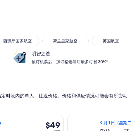
西班牙国家航空
荷兰皇家航空
英国航空
明智之选
预订机票后，加订精选酒店最多可省 30%*
指定时段内的单人、往返价格。价格和供应情况可能会有所变动
）从巴黎前往特里维索，9 月 16 日（星期三）返回，价格为 $49
选择瑞安航空航班
$49
$49
三）
9 月 1 日（星期二
往