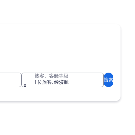
旅客、客舱等级
搜索
1 位旅客, 经济舱