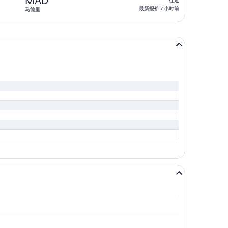
MAD
往返
1
返,
最新报价 7 小时前
马德里
天
最
前
新
报
价
7
小
时
前