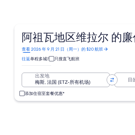
阿祖瓦地区维拉尔 的廉价
在
查看 2026 年 9 月 21 日（周一）的 $20 航班
新
往返
单程
多城市
只搜直飞航班
窗
口
中
目
出发地
打
开
添加住宿至套餐优惠*