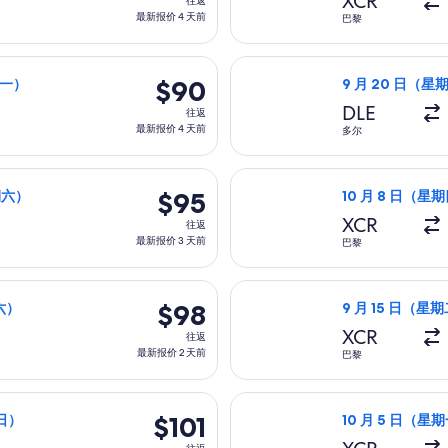
XCR
往返
返,
最新报价 4 天前
巴黎
最
新
四）从巴黎前往波尔图，10 月 12 日（星期一）返回，价格为 $9
选择瑞安航空航班，
报
$90
$90
期一）
9 月 20 日（星期
价
往
DLE
往返
4
返,
最新报价 4 天前
多尔
天
最
前
新
三）从巴黎前往波尔图，3 月 27 日（星期六）返回，价格为 $95
选择瑞安航空航班，
报
$95
$95
期六）
10 月 8 日（星期
价
往
XCR
往返
4
返,
最新报价 3 天前
巴黎
天
最
前
新
三）从多尔前往非斯，12 月 5 日（星期六）返回，价格为 $98，
选择瑞安航空航班，
报
$98
$98
期六）
9 月 15 日（星期
价
往
XCR
往返
3
返,
最新报价 2 天前
巴黎
天
最
前
新
五）从多尔前往波尔图，11 月 15 日（星期日）返回，价格为 $10
选择瑞安航空航班，
报
$101
$101
期日）
10 月 5 日（星期
价
往