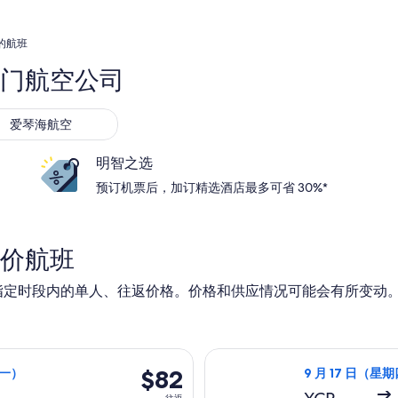
的航班
门航空公司
爱琴海航空
明智之选
预订机票后，加订精选酒店最多可省 30%*
价航班
指定时段内的单人、往返价格。价格和供应情况可能会有所变动
四）从巴黎前往波尔图，10 月 12 日（星期一）返回，价格为 $8
选择瑞安航空航班，
$82
$82
期一）
9 月 17 日（星期
往