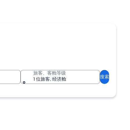
旅客、客舱等级
搜索
1 位旅客, 经济舱