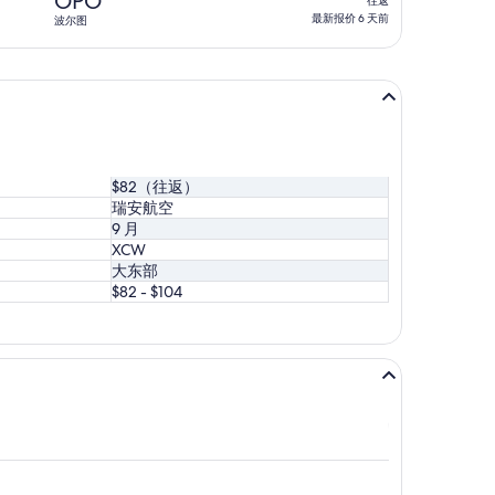
OPO
往返
3
返,
最新报价 6 天前
波尔图
天
最
前
新
报
价
6
天
前
$82（往返）
瑞安航空
9 月
XCW
大东部
$82 - $104