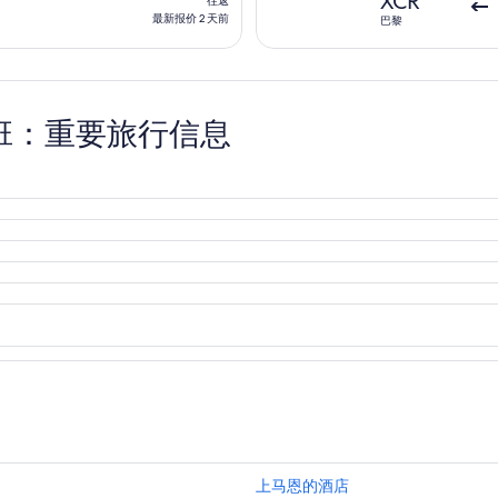
XCR
往返
2
返,
最新报价 2 天前
巴黎
天
最
前
新
报
价
班：重要旅行信息
2
天
前
上马恩的酒店