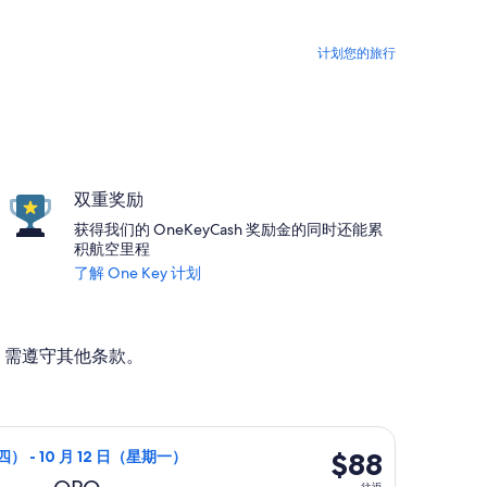
计划您的旅行
双重奖励
获得我们的 OneKeyCash 奖励金的同时还能累
积航空里程
了解 One Key 计划
。需遵守其他条款。
2，最新报价 4 天前
9 月 17 日（星期四）从巴黎前往波尔图，10 月 12 日（星期
$88
$88
四） - 10 月 12 日（星期一）
往