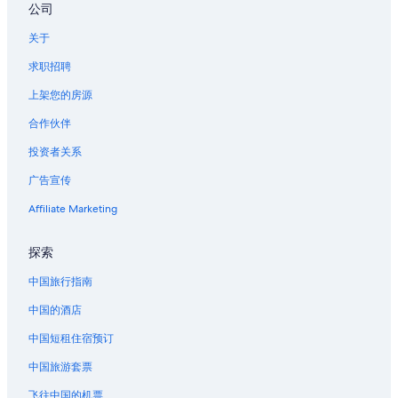
坎涌维尔的农场
公司
温斯顿的酒店
关于
埃尔迈拉的酒店
求职招聘
位于罗斯堡的浪漫酒店
上架您的房源
罗斯堡的酒店
合作伙伴
罗斯堡的度假村
投资者关系
北湾的农业旅游旅馆
广告宣传
位于北湾的Best Western酒店
Affiliate Marketing
位于北湾的娱乐场酒店
北湾的酒店
探索
俄勒冈南部海岸的酒店
中国旅行指南
佛罗伦萨的农业旅游旅馆
中国的酒店
佛罗伦萨的家庭旅馆
中国短租住宿预订
佛罗伦萨的青年旅舍
中国旅游套票
位于佛罗伦萨的历史风格酒店
飞往中国的机票