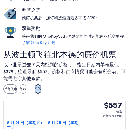
明智之选
预订机票后，加订精选酒店最多可省 30%*
双重奖励
获得我们的 OneKeyCash 奖励金的同时还能累积航空里程
了解 One Key 计划
从波士顿飞往北本德的廉价机票
以下显示过去 7 天内找到的价格，，指定日期内单程最低
$379，往返最低 $557。价格和供应情况可能会有所变动。可
能需遵守其他条款。
所有优惠
单程
往返
选择联合航空航班，8 月 21 日（星期五）从波士顿(及邻近地区)
$557
$557
往
往返
返,
最新报价 1 天前
最
8 月 21 日（星期五） - 8 月 25 日（星期
二）
新