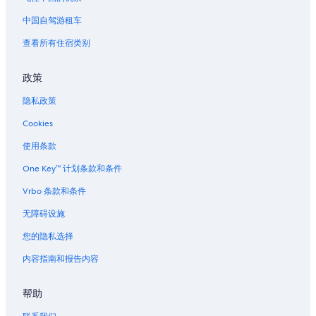
位于佛罗伦萨的浪漫酒店
中国自驾游租车
位于佛罗伦萨的酒庄酒店
查看所有住宿类别
佛罗伦萨的酒店
佛罗伦萨的农场
政策
佛罗伦萨的度假村
隐私政策
库斯贝的公寓
Cookies
查尔斯顿的酒店
使用条款
One Key™ 计划条款和条件
Vrbo 条款和条件
无障碍设施
您的隐私选择
内容指南和报告内容
帮助