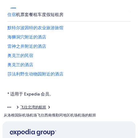
住宿
机票
套餐
租车
度假短租房
默特尔波因特的农业旅游旅馆
海狮洞穴附近的酒店
雷神之井附近的酒店
奥克兰的民宿
奥克兰的酒店
莎法利野生动物园附近的酒店
俄勒冈中部海岸的村舍
俄勒冈中部海岸的酒店
* 适用于 Expedia 会员。
俄勒冈中部海岸的私人度假屋
飞往北湾的航班
亚查茨的民宿
从洛根国际机场机场飞往西南俄勒冈地区机场机场的航班
亚查茨的村舍
位于杜内斯城的豪华酒店