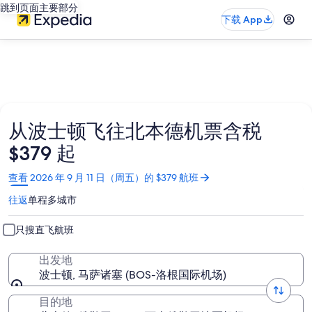
跳到页面主要部分
下载 App
从波士顿飞往北本德机票含税
$379 起
在
查看 2026 年 9 月 11 日（周五）的 $379 航班
新
往返
单程
多城市
窗
口
中
只搜直飞航班
打
开
出发地
波士顿, 马萨诸塞 (BOS-洛根国际机场)
目的地