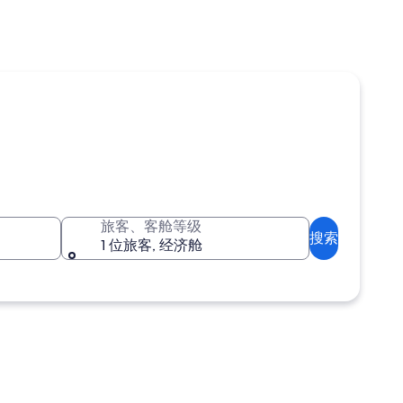
旅客、客舱等级
搜索
1 位旅客, 经济舱