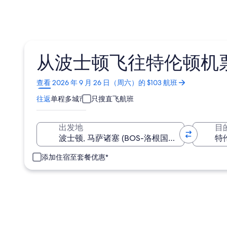
从波士顿飞往特伦顿机票含
在
查看 2026 年 9 月 26 日（周六）的 $103 航班
新
往返
单程
多城市
只搜直飞航班
窗
口
中
出发地
目
打
开
添加住宿至套餐优惠*