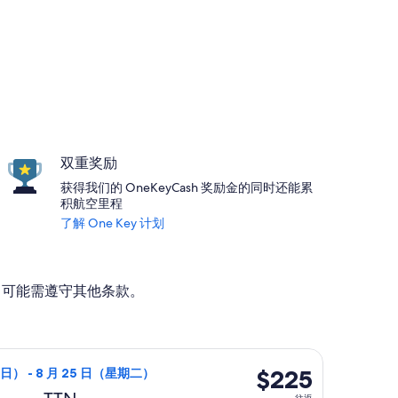
双重奖励
获得我们的 OneKeyCash 奖励金的同时还能累
积航空里程
了解 One Key 计划
动。可能需遵守其他条款。
，价格为 $220，最新报价 17 小时前
8 月 23 日（星期日）从波士顿(及邻近地区)前往特伦顿，8 月 
$225
$225
期日） - 8 月 25 日（星期二）
往