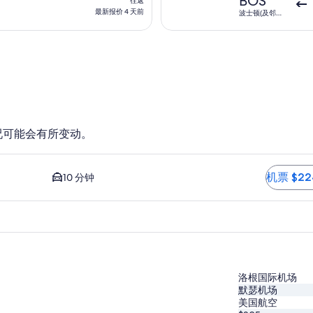
BOS
往返
1
返,
最新报价 4 天前
波士顿(及邻近
天
地区)
最
前
新
报
价
4
天
前
况可能会有所变动。
距离最近的选项。 到市中心的平均车程为 10 分钟。 机票 $224
机票 $22
10 分钟
洛根国际机场
默瑟机场
美国航空