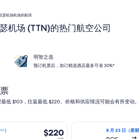
默瑟机场机场的航班
瑟机场 (TTN)的热门航空公司
明智之选
预订机票后，加订精选酒店最多可省 30%*
票
最低 $103，往返最低 $220。价格和供应情况可能会有所变
六）从波士顿(及邻近地区)前往特伦顿，9 月 28 日（星期一）返回
选择美国航空航班，
$220
$220
期一）
8 月 23 日（星
往