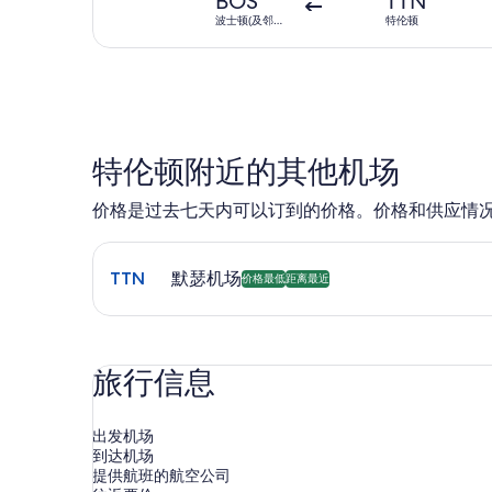
BOS
TTN
波士顿(及邻近
特伦顿
地区)
特伦顿附近的其他机场
价格是过去七天内可以订到的价格。价格和供应情
选择前往默瑟机场 (TTN) 的航班。 可预订的最便宜且
TTN
默瑟机场
价格最低
距离最近
旅行信息
出发机场
到达机场
提供航班的航空公司