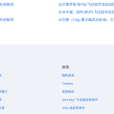
) 的航班
从巴塞罗那 (BCN) 飞往纽华克自由国
从水牛城，纽约 (BUF) 飞往纽华克自
) 的航班
从巴黎（Cdg-夏尔戴高乐机场） (C
从查尔斯顿 (CHS) 飞往纽华克自由国
从克里夫兰，俄亥俄 (CLE) 飞往纽华
从卡萨布兰卡 (CMN) 飞往纽华克自
从辛辛那提 (CVG) 飞往纽华克自由国
班
从华盛顿 (DCA) 飞往纽华克自由国际
从达拉斯 (DFW) 飞往纽华克自由国际
政策
从迪拜 (DXB) 飞往纽华克自由国际机
南
隐私政策
从格林贝，威斯康星 (GRB) 飞往纽
Cookies
从东京 (HND) 飞往纽华克自由国际机
宿预订
使用条款
从印第安纳波利斯 (IND) 飞往纽华克
票
One Key™ 计划条款和条件
从西雅图 (LKE) 飞往纽华克自由国际
机票
Vrbo 条款和条件
从曼彻斯特 (MAN) 飞往纽华克自由国