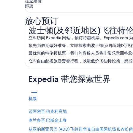
往返票价
距离
放心预订
波士顿(及邻近地区)飞往特伦顿的航班
波士顿(及邻近地区)飞往特
立即访问 Expedia 网站，预订特惠机票。Expedia
预先为假期做好准备，立即搜索由波士顿(及邻近地区)飞往
最优惠的特伦顿机票！我们的客服人员将非常乐意回答您有关波士
立即自由配搭旅游套餐行程，以最低价飞往特伦顿！想找一些
Expedia 带您探索世界
机票
迈阿密至 伯克利高地
奥兰多至 巴斯金山脊
从亚的斯亚贝巴 (ADD) 飞往纽华克自由国际机场 (EWR) 