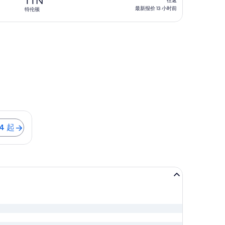
TTN
往返
17
返,
最新报价 13 小时前
特伦顿
小
最
时
新
前
报
价
13
小
时
前
 起
4 起