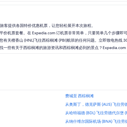
.com 为旅客提供各国特价优惠机票，让您轻松展开本次旅程。
机票套餐。在 Expedia.com 订机票非常简单，只要简单几个步骤
香山 (HNL)飞往西棕榈滩 (PBI)航班的任何问题。立即致电热线 307
些有关于西棕榈滩的旅游资讯和西棕榈滩必到的景点？Expedia.com
费城至 西棕榈滩
从奥斯丁，德克萨斯 (AUS) 飞往劳德代
从哈特福德 (BDL) 飞往劳德代尔堡 (F
从纳什维尔国际机场 (BNA) 飞往劳德代