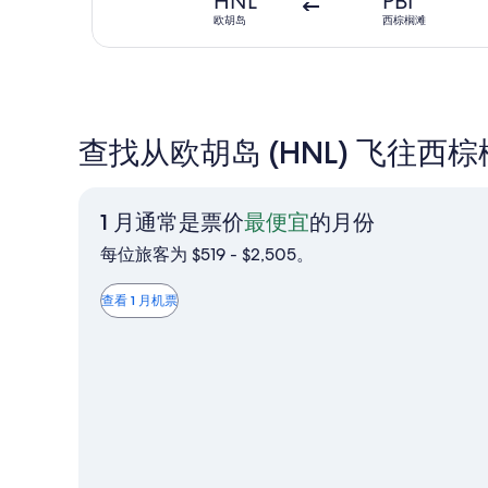
HNL
PBI
欧胡岛
西棕榈滩
查找从欧胡岛 (HNL) 飞往西棕
1
1 月通常是票价
最便宜
的月份
月
每位旅客为 $519 - $2,505。
通
常
查看 1 月机票
是
票
价
最
便
宜
的