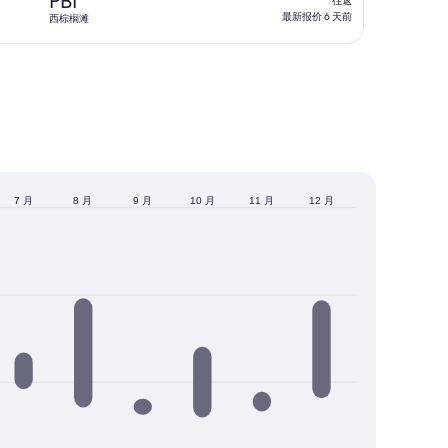
PBI
往返
6
返,
最新报价 6 天前
西棕榈滩
天
最
前
新
报
价
6
天
前
7 月
8 月
9 月
10 月
11 月
12 月