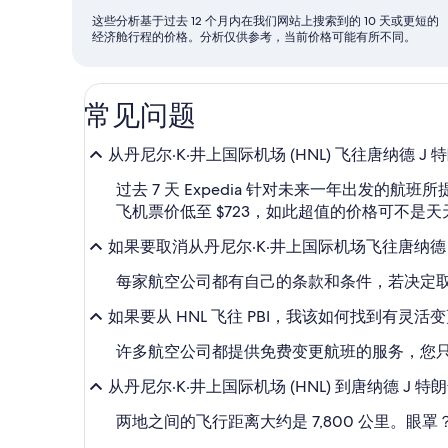
月
这些分析基于过去 12 个月内在我们网站上搜索到的 10 天或更短的
经济舱行程的价格。分析仅供参考，当前价格可能有所不同。
份
常见问题
从丹尼尔·K·井上国际机场 (HNL) 飞往唐纳德 J
过去 7 天 Expedia 针对未来一年出发的航班
飞机票价低至 $723，如此超值的价格可不
如果要取消从丹尼尔·K·井上国际机场飞往唐纳德
每家航空公司都有自己的条款和条件，若决定
如果要从 HNL 飞往 PBI，我该如何找到有灵
许多航空公司都提供免费变更航班的服务，您只需
从丹尼尔·K·井上国际机场 (HNL) 到唐纳德 J 
两地之间的飞行距离大约是 7,800 公里。眼