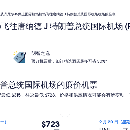
从丹尼尔·K·井上国际机场机场飞往唐纳德 J 特朗普总统国际机场机场的航班
)飞往唐纳德 J 特朗普总统国际机场 (
明智之选
预订机票后，加订精选酒店最多可省 30%*
朗普总统国际机场的廉价机票
最低 $315，往返最低 $723。价格和供应情况可能会有所变
（星期日）从欧胡岛前往西棕榈滩，9 月 28 日（星期一）返回，价格
选择美國西南航空
$723
$723
期一）
9 月 20 日（星
往