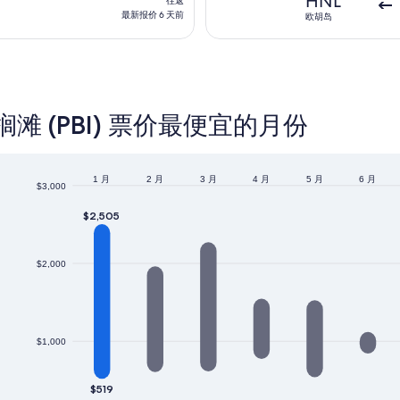
HNL
往返
6
返,
最新报价 6 天前
欧胡岛
天
最
前
新
报
价
6
榈滩 (PBI) 票价最便宜的月份
天
前
1 月
2 月
3 月
4 月
5 月
6 月
$3,000
$2,505
$2,000
$1,000
$519