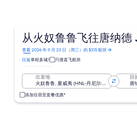
从火奴鲁鲁飞往唐纳德 J
在
查看 2026 年 9 月 23 日（周三）的 $315 航班
新
往返
单程
多城市
只搜直飞航班
窗
口
中
出发地
目
打
开
添加住宿至套餐优惠*