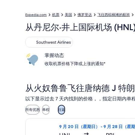
Expedia.com
机票
美国
佛罗里达
飞往西棕榈滩的航班
从丹尼尔·井上国际机场 (HNL
Southwest Airlines
Southwest Airlines
掌握动态
收取机票价格下降或上涨的通知*
从火奴鲁鲁飞往唐纳德 J 特
以下显示过去 7 天内找到的价格，，指定日期内单程
所有优惠
单程
往返
选择美國西南航空航班，9 月 20 日
9 月 20 日（星期日） - 9 月 28 日（星