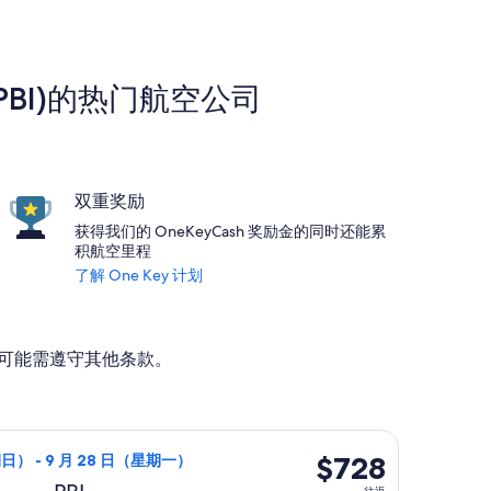
PBI)的热门航空公司
双重奖励
获得我们的 OneKeyCash 奖励金的同时还能累
积航空里程
了解 One Key 计划
动。可能需遵守其他条款。
为 $723，最新报价 6 天前
航班，9 月 20 日（星期日）从欧胡岛前往西棕榈滩，9 月 28 
$728
$728
期日） - 9 月 28 日（星期一）
往