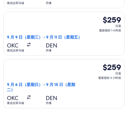
报
俄克拉荷马城
丹佛
价
1
选择美国航空航班，9 月 9 日（星期三）从俄克拉荷马城前往丹佛，
$259
$259
小
往
时
往返
返,
最新报价 1 小时前
前
最
9 月 9 日（星期三） - 9 月 11 日（星期五）
新
OKC
DEN
报
俄克拉荷马城
丹佛
价
1
选择达美航空航班，9 月 6 日（星期日）从俄克拉荷马城前往丹佛
$259
$259
小
往
时
往返
返,
最新报价 3 小时前
前
最
9 月 6 日（星期日） - 9 月 15 日（星期
二）
新
报
OKC
DEN
价
俄克拉荷马城
丹佛
3
小
时
前