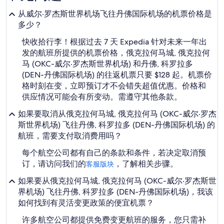
从威尔·罗杰斯世界机场飞往丹佛国际机场的机票价格是
多少？
快收拾行李！根据过去 7 天 Expedia 针对未来一年出
发的航班所提供的机票价格，俄克拉何马城, 俄克拉何
马 (OKC-威尔·罗杰斯世界机场) 和丹佛, 科罗拉多
(DEN-丹佛国际机场) 的往返机票只要 $128 起。机票价
格时刻在变，立即预订才不会错失超值优惠。价格和
供应情况可能会有所变动。需遵守其他条款。
如果要取消从俄克拉何马城, 俄克拉何马 (OKC-威尔·罗杰
斯世界机场) 飞往丹佛, 科罗拉多 (DEN-丹佛国际机场) 的
航班，需要支付取消费用吗？
每个航空公司都有自己的条款和条件，若决定取消预
订，请访问我们的
，了解相关步骤。
客服版块
如果要从俄克拉何马城, 俄克拉何马 (OKC-威尔·罗杰斯世
界机场) 飞往丹佛, 科罗拉多 (DEN-丹佛国际机场)，我该
如何找到有灵活变更政策的便宜机票？
许多航空公司都提供免费变更航班的服务，您只需补