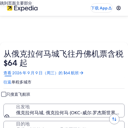
跳到页面主要部分
下载 App
从俄克拉何马城飞往丹佛机票含税
$64 起
在
查看 2026 年 9 月 9 日（周三）的 $64 航班
新
往返
单程
多城市
窗
口
中
只搜直飞航班
打
开
出发地
俄克拉何马城, 俄克拉何马 (OKC-威尔·罗杰斯世界机场)
目的地