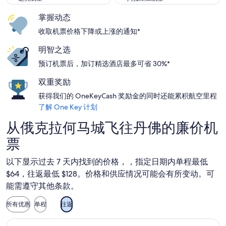
掌握动态
收取机票价格下降或上涨的通知*
明智之选
预订机票后，加订精选酒店最多可省 30%*
双重奖励
获得我们的 OneKeyCash 奖励金的同时还能累积航空里程
了解 One Key 计划
从俄克拉何马城飞往丹佛的廉价机
票
以下显示过去 7 天内找到的价格，，指定日期内单程最低
$64，往返最低 $128。价格和供应情况可能会有所变动。可
能需遵守其他条款。
所有优惠
单程
往返
选择边疆航空航班，9 月 9 日（星期三）从俄克拉荷马城前往丹佛，