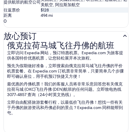
提供航班的航空公司
美航空, 阿拉斯加航空
往返票价
$128
距离
494
mi
0
放心预订
俄克拉荷马城飞往丹佛的航班
俄克拉荷马城飞往丹佛的航班
立即访问 Expedia 网站，预订特惠机票。Expedia.com 为旅客提
供各国特价优惠机票，让您轻松展开本次旅程。
预先为假期做好准备，立即搜索由俄克拉荷马城飞往丹佛的平价
机票套餐。在 Expedia.com 订机票非常简单，只要简单几个步骤
即可确认座位，用手机预订快捷又方便！
最优惠的丹佛机票！我们的客服人员将非常乐意回答您有关俄克
拉荷马城 (OKC)飞往丹佛 (DEN)航班的任何问题。立即致电热线
3077-4857 查询（24小时英文热线）。
立即自由配搭旅游套餐行程，以最低价飞往丹佛！想找一些有关
于丹佛的旅游资讯和丹佛必到的景点？Expedia.com 同样能帮到
您。