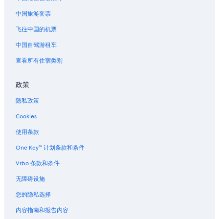
丹佛县的村舍
中国旅游套票
位于丹佛县的经济型酒店
飞往中国的机票
丹佛县的酒店
中国自驾游租车
丹佛县的家庭旅馆
查看所有住宿类别
丹佛县的青年旅舍
丹佛县的私人度假屋
政策
位于樱桃溪的经济型酒店
隐私政策
位于樱桃溪的设有泳池的酒店
Cookies
位于山顶的商务酒店
使用条款
位于山顶的家庭式酒店
One Key™ 计划条款和条件
位于山顶的历史风格酒店
Vrbo 条款和条件
无障碍设施
您的隐私选择
内容指南和报告内容