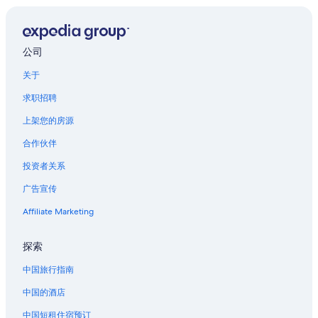
科默斯城的公寓
洛赫比伊的公寓
蒙特贝洛的酒店
公司
位于奇士曼公园的 5 星级酒店
关于
位于天空之城的豪华酒店
求职招聘
位于门户的精品酒店
上架您的房源
位于特温莱克斯的婚庆酒店
合作伙伴
奥罗拉的公寓式酒店
投资者关系
位于奥罗拉的精品酒店
广告宣传
位于奥罗拉的历史风格酒店
Affiliate Marketing
位于奥罗拉的豪华酒店
位于奥罗拉的婚庆酒店
探索
奥罗拉的酒店
中国旅行指南
奥罗拉的度假村
中国的酒店
布莱顿的酒店
中国短租住宿预订