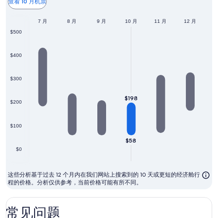
常
查看 10 月机票
是
6 月
7 月
8 月
9 月
10 月
票
11 月
12 月
$500
价
最
$400
便
宜
$300
的
月
$198
$200
份
$100
$58
$0
这些分析基于过去 12 个月内在我们网站上搜索到的 10 天或更短的经济舱行
程的价格。分析仅供参考，当前价格可能有所不同。
常见问题