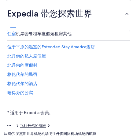
Expedia 带您探索世界
住宿
机票
套餐
租车
度假短租房
其他
位于平原的温室的Extended Stay America酒店
北丹佛的私人度假屋
北丹佛的度假村
格伦代尔的民宿
格伦代尔的酒店
哈得孙的公寓
丹佛植物园附近的酒店
索顿的酒店
* 适用于 Expedia 会员。
位于惠提尔的Wyndham Hotels
飞往丹佛的航班
科默斯城的家庭旅馆
从威尔·罗杰斯世界机场机场飞往丹佛国际机场机场的航班