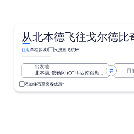
从北本德飞往戈尔德比
往返
单程
多城市
只搜直飞航班
目
出发地
添加住宿至套餐优惠*