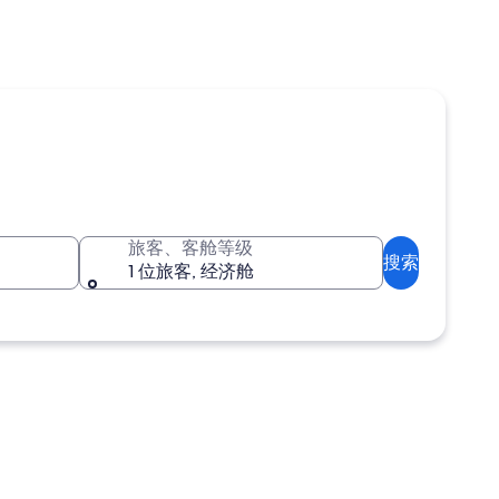
旅客、客舱等级
搜索
1 位旅客, 经济舱