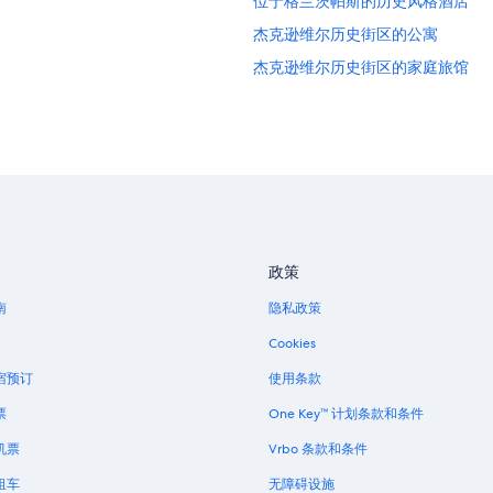
位于格兰茨帕斯的历史风格酒店
杰克逊维尔历史街区的公寓
杰克逊维尔历史街区的家庭旅馆
莎法利野生动物园附近的酒店
罗斯堡的酒店
俄勒冈南部海岸的酒店
杰克逊维尔的家庭旅馆
中心点的民宿
中心点的汽车旅馆
政策
位于北湾的Best Western酒店
南
隐私政策
北湾的酒店
Cookies
凯夫章克申的农业旅游旅馆
宿预订
使用条款
票
One Key™ 计划条款和条件
机票
Vrbo 条款和条件
租车
无障碍设施