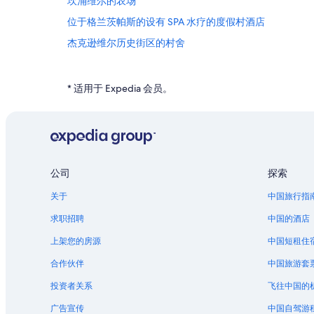
坎涌维尔的农场
位于格兰茨帕斯的设有 SPA 水疗的度假村酒店
杰克逊维尔历史街区的村舍
杰克逊维尔历史街区的别墅
位于罗斯堡的浪漫酒店
* 适用于 Expedia 会员。
罗斯堡的度假村
杰克逊维尔的民宿
温斯顿的酒店
位于中心点的公寓式酒店
公司
探索
北湾的农业旅游旅馆
关于
中国旅行指
位于北湾的娱乐场酒店
求职招聘
中国的酒店
位于威默的La Quinta Inn & Suites酒店
上架您的房源
中国短租住
塞尔马的公寓
合作伙伴
中国旅游套
投资者关系
飞往中国的
广告宣传
中国自驾游