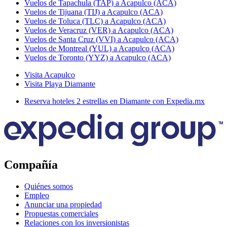
Vuelos de Tapachula (TAP) a Acapulco (ACA)
Vuelos de Tijuana (TIJ) a Acapulco (ACA)
Vuelos de Toluca (TLC) a Acapulco (ACA)
Vuelos de Veracruz (VER) a Acapulco (ACA)
Vuelos de Santa Cruz (VVI) a Acapulco (ACA)
Vuelos de Montreal (YUL) a Acapulco (ACA)
Vuelos de Toronto (YYZ) a Acapulco (ACA)
Visita Acapulco
Visita Playa Diamante
Reserva hoteles 2 estrellas en Diamante con Expedia.mx
Compañía
Quiénes somos
Empleo
Anunciar una propiedad
Propuestas comerciales
Relaciones con los inversionistas