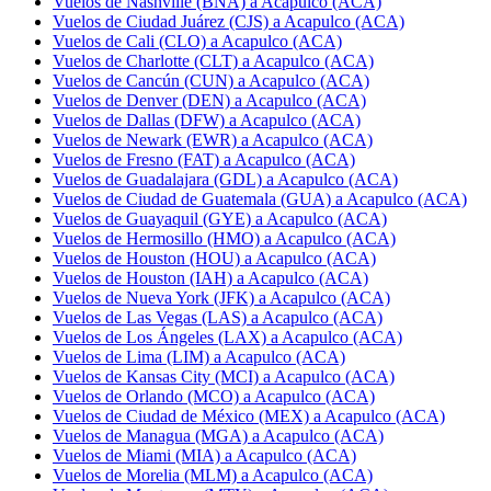
Vuelos de Nashville (BNA) a Acapulco (ACA)
Vuelos de Ciudad Juárez (CJS) a Acapulco (ACA)
Vuelos de Cali (CLO) a Acapulco (ACA)
Vuelos de Charlotte (CLT) a Acapulco (ACA)
Vuelos de Cancún (CUN) a Acapulco (ACA)
Vuelos de Denver (DEN) a Acapulco (ACA)
Vuelos de Dallas (DFW) a Acapulco (ACA)
Vuelos de Newark (EWR) a Acapulco (ACA)
Vuelos de Fresno (FAT) a Acapulco (ACA)
Vuelos de Guadalajara (GDL) a Acapulco (ACA)
Vuelos de Ciudad de Guatemala (GUA) a Acapulco (ACA)
Vuelos de Guayaquil (GYE) a Acapulco (ACA)
Vuelos de Hermosillo (HMO) a Acapulco (ACA)
Vuelos de Houston (HOU) a Acapulco (ACA)
Vuelos de Houston (IAH) a Acapulco (ACA)
Vuelos de Nueva York (JFK) a Acapulco (ACA)
Vuelos de Las Vegas (LAS) a Acapulco (ACA)
Vuelos de Los Ángeles (LAX) a Acapulco (ACA)
Vuelos de Lima (LIM) a Acapulco (ACA)
Vuelos de Kansas City (MCI) a Acapulco (ACA)
Vuelos de Orlando (MCO) a Acapulco (ACA)
Vuelos de Ciudad de México (MEX) a Acapulco (ACA)
Vuelos de Managua (MGA) a Acapulco (ACA)
Vuelos de Miami (MIA) a Acapulco (ACA)
Vuelos de Morelia (MLM) a Acapulco (ACA)