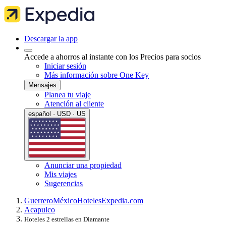
Descargar la app
Accede a ahorros al instante con los Precios para socios
Iniciar sesión
Más información sobre One Key
Mensajes
Planea tu viaje
Atención al cliente
español · USD · US
Anunciar una propiedad
Mis viajes
Sugerencias
Guerrero
México
Hoteles
Expedia.com
Acapulco
Hoteles 2 estrellas en Diamante