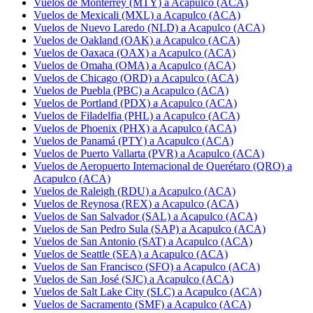
Vuelos de Monterrey (MTY) a Acapulco (ACA)
Vuelos de Mexicali (MXL) a Acapulco (ACA)
Vuelos de Nuevo Laredo (NLD) a Acapulco (ACA)
Vuelos de Oakland (OAK) a Acapulco (ACA)
Vuelos de Oaxaca (OAX) a Acapulco (ACA)
Vuelos de Omaha (OMA) a Acapulco (ACA)
Vuelos de Chicago (ORD) a Acapulco (ACA)
Vuelos de Puebla (PBC) a Acapulco (ACA)
Vuelos de Portland (PDX) a Acapulco (ACA)
Vuelos de Filadelfia (PHL) a Acapulco (ACA)
Vuelos de Phoenix (PHX) a Acapulco (ACA)
Vuelos de Panamá (PTY) a Acapulco (ACA)
Vuelos de Puerto Vallarta (PVR) a Acapulco (ACA)
Vuelos de Aeropuerto Internacional de Querétaro (QRO) a
Acapulco (ACA)
Vuelos de Raleigh (RDU) a Acapulco (ACA)
Vuelos de Reynosa (REX) a Acapulco (ACA)
Vuelos de San Salvador (SAL) a Acapulco (ACA)
Vuelos de San Pedro Sula (SAP) a Acapulco (ACA)
Vuelos de San Antonio (SAT) a Acapulco (ACA)
Vuelos de Seattle (SEA) a Acapulco (ACA)
Vuelos de San Francisco (SFO) a Acapulco (ACA)
Vuelos de San José (SJC) a Acapulco (ACA)
Vuelos de Salt Lake City (SLC) a Acapulco (ACA)
Vuelos de Sacramento (SMF) a Acapulco (ACA)