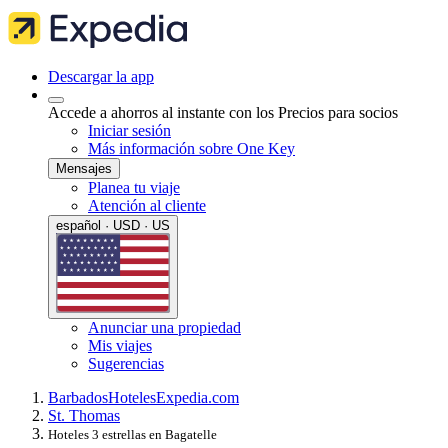
Descargar la app
Accede a ahorros al instante con los Precios para socios
Iniciar sesión
Más información sobre One Key
Mensajes
Planea tu viaje
Atención al cliente
español · USD · US
Anunciar una propiedad
Mis viajes
Sugerencias
Barbados
Hoteles
Expedia.com
St. Thomas
Hoteles 3 estrellas en Bagatelle