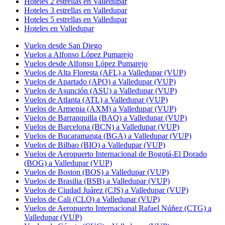
Hoteles 2 estrellas en Valledupar
Hoteles 3 estrellas en Valledupar
Hoteles 5 estrellas en Valledupar
Hoteles en Valledupar
Vuelos desde San Diego
Vuelos a Alfonso López Pumarejo
Vuelos desde Alfonso López Pumarejo
Vuelos de Alta Floresta (AFL) a Valledupar (VUP)
Vuelos de Apartado (APO) a Valledupar (VUP)
Vuelos de Asunción (ASU) a Valledupar (VUP)
Vuelos de Atlanta (ATL) a Valledupar (VUP)
Vuelos de Armenia (AXM) a Valledupar (VUP)
Vuelos de Barranquilla (BAQ) a Valledupar (VUP)
Vuelos de Barcelona (BCN) a Valledupar (VUP)
Vuelos de Bucaramanga (BGA) a Valledupar (VUP)
Vuelos de Bilbao (BIO) a Valledupar (VUP)
Vuelos de Aeropuerto Internacional de Bogotá-El Dorado
(BOG) a Valledupar (VUP)
Vuelos de Boston (BOS) a Valledupar (VUP)
Vuelos de Brasilia (BSB) a Valledupar (VUP)
Vuelos de Ciudad Juárez (CJS) a Valledupar (VUP)
Vuelos de Cali (CLO) a Valledupar (VUP)
Vuelos de Aeropuerto Internacional Rafael Núñez (CTG) a
Valledupar (VUP)