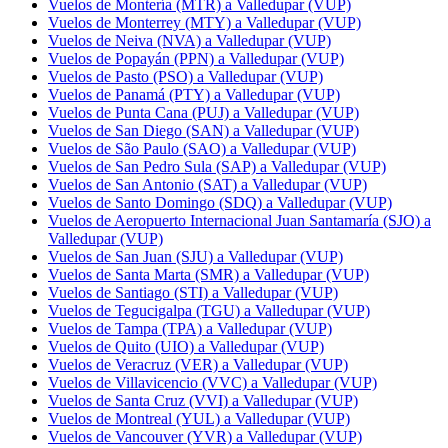
Vuelos de Montería (MTR) a Valledupar (VUP)
Vuelos de Monterrey (MTY) a Valledupar (VUP)
Vuelos de Neiva (NVA) a Valledupar (VUP)
Vuelos de Popayán (PPN) a Valledupar (VUP)
Vuelos de Pasto (PSO) a Valledupar (VUP)
Vuelos de Panamá (PTY) a Valledupar (VUP)
Vuelos de Punta Cana (PUJ) a Valledupar (VUP)
Vuelos de San Diego (SAN) a Valledupar (VUP)
Vuelos de São Paulo (SAO) a Valledupar (VUP)
Vuelos de San Pedro Sula (SAP) a Valledupar (VUP)
Vuelos de San Antonio (SAT) a Valledupar (VUP)
Vuelos de Santo Domingo (SDQ) a Valledupar (VUP)
Vuelos de Aeropuerto Internacional Juan Santamaría (SJO) a
Valledupar (VUP)
Vuelos de San Juan (SJU) a Valledupar (VUP)
Vuelos de Santa Marta (SMR) a Valledupar (VUP)
Vuelos de Santiago (STI) a Valledupar (VUP)
Vuelos de Tegucigalpa (TGU) a Valledupar (VUP)
Vuelos de Tampa (TPA) a Valledupar (VUP)
Vuelos de Quito (UIO) a Valledupar (VUP)
Vuelos de Veracruz (VER) a Valledupar (VUP)
Vuelos de Villavicencio (VVC) a Valledupar (VUP)
Vuelos de Santa Cruz (VVI) a Valledupar (VUP)
Vuelos de Montreal (YUL) a Valledupar (VUP)
Vuelos de Vancouver (YVR) a Valledupar (VUP)