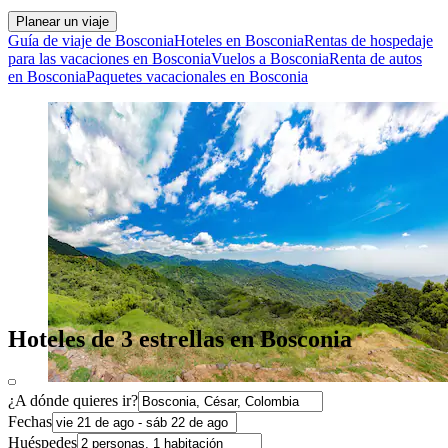
Planear un viaje
Guía de viaje de Bosconia
Hoteles en Bosconia
Rentas de hospedaje
para las vacaciones en Bosconia
Vuelos a Bosconia
Renta de autos
en Bosconia
Paquetes vacacionales en Bosconia
Hoteles de 3 estrellas en Bosconia
¿A dónde quieres ir?
Fechas
Huéspedes