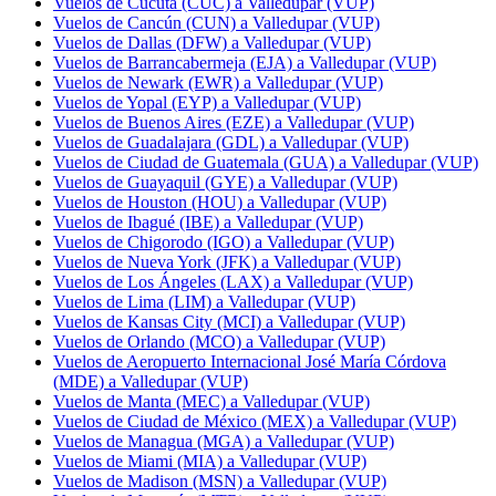
Vuelos de Cúcuta (CUC) a Valledupar (VUP)
Vuelos de Cancún (CUN) a Valledupar (VUP)
Vuelos de Dallas (DFW) a Valledupar (VUP)
Vuelos de Barrancabermeja (EJA) a Valledupar (VUP)
Vuelos de Newark (EWR) a Valledupar (VUP)
Vuelos de Yopal (EYP) a Valledupar (VUP)
Vuelos de Buenos Aires (EZE) a Valledupar (VUP)
Vuelos de Guadalajara (GDL) a Valledupar (VUP)
Vuelos de Ciudad de Guatemala (GUA) a Valledupar (VUP)
Vuelos de Guayaquil (GYE) a Valledupar (VUP)
Vuelos de Houston (HOU) a Valledupar (VUP)
Vuelos de Ibagué (IBE) a Valledupar (VUP)
Vuelos de Chigorodo (IGO) a Valledupar (VUP)
Vuelos de Nueva York (JFK) a Valledupar (VUP)
Vuelos de Los Ángeles (LAX) a Valledupar (VUP)
Vuelos de Lima (LIM) a Valledupar (VUP)
Vuelos de Kansas City (MCI) a Valledupar (VUP)
Vuelos de Orlando (MCO) a Valledupar (VUP)
Vuelos de Aeropuerto Internacional José María Córdova
(MDE) a Valledupar (VUP)
Vuelos de Manta (MEC) a Valledupar (VUP)
Vuelos de Ciudad de México (MEX) a Valledupar (VUP)
Vuelos de Managua (MGA) a Valledupar (VUP)
Vuelos de Miami (MIA) a Valledupar (VUP)
Vuelos de Madison (MSN) a Valledupar (VUP)