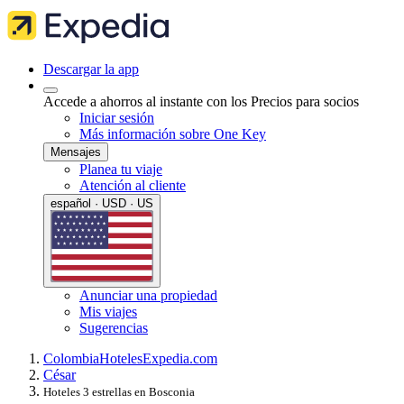
Descargar la app
Accede a ahorros al instante con los Precios para socios
Iniciar sesión
Más información sobre One Key
Mensajes
Planea tu viaje
Atención al cliente
español · USD · US
Anunciar una propiedad
Mis viajes
Sugerencias
Colombia
Hoteles
Expedia.com
César
Hoteles 3 estrellas en Bosconia