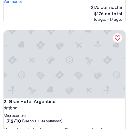
l
Ver menos
(1,009
R
$176 por noche
opiniones)
e
El
$176 en total
s
precio
16 ago. - 17 ago.
t
actual
a
es
u
Gran Hotel Argentino
de
r
$176
a
n
t
e
e
s
m
u
y
b
u
e
Gran Hotel Argentino
2. Gran Hotel Argentino
n
Propiedad
o
de
”
Microcentro
3.0
7.2
7.2/10
Bueno
(1,003 opiniones)
de
estrellas