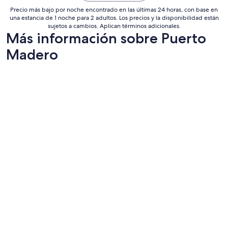
a
c
del
Precio más bajo por noche encontrado en las últimas 24 horas, con base en
c
a
29
una estancia de 1 noche para 2 adultos. Los precios y la disponibilidad están
t
m
sujetos a cambios. Aplican términos adicionales.
ago
u
b
Más información sobre Puerto
al
o
i
c
30
Madero
á
o
ago
n
n
d
m
o
u
m
c
e
h
u
o
n
p
o
r
s
o
d
f
o
e
l
s
a
i
r
o
e
n
s
a
”
l
i