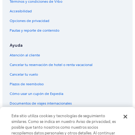
Hoteles de Barcelo en Buenos Aires
Términos y condiciones de Vrbo
Hoteles de Four Seasons en Buenos Aires
Accesibilidad
Hoteles con casino en Buenos Aires
Opciones de privacidad
Hoteles de golf en Buenos Aires
Pautas y reporte de contenido
Hoteles con spa en Buenos Aires
Ayuda
Hoteles todo incluido en Buenos Aires
Hoteles de lujo en Buenos Aires
Atención al cliente
Hoteles de negocios en Buenos Aires
Cancelar tu reservación de hotel o renta vacacional
Hoteles en la playa en Buenos Aires
Cancelar tu vuelo
Hoteles familiares en Buenos Aires
Plazos de reembolso
Hoteles históricos en Buenos Aires
Cómo usar un cupón de Expedia
Hoteles románticos en Buenos Aires
Documentos de viajes internacionales
Hoteles baratos en Buenos Aires
Este sitio utiliza cookies y tecnologías de seguimiento
© 2026 Expedia, Inc., una empresa de Expedia Group. Todos los
Hoteles boutique en Buenos Aires
derechos reservados. Expedia y el logo de Expedia son marcas
similares. Como se indica en nuestro Aviso de privacidad, es
registradas o marcas comerciales de Expedia, Inc. CST# 2029030-50.
Hoteles con aire acondicionado en Buenos Aires
posible que tanto nosotros como nuestros socios
recopilemos datos personales y otros detalles. Al continuar