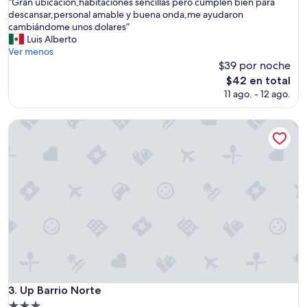
“
“Gran ubicación,habitaciones sencillas pero cumplen bien para
10,
G
descansar,personal amable y buena onda,me ayudaron
Bueno,
r
cambiándome unos dolares”
(1,003
a
Luis Alberto
opiniones)
n
Ver menos
u
$39 por noche
b
El
$42 en total
i
precio
11 ago. - 12 ago.
c
actual
a
es
c
Up Barrio Norte
de
i
$42
ó
n
,
h
a
b
i
t
a
c
i
o
Up Barrio Norte
3. Up Barrio Norte
n
Propiedad