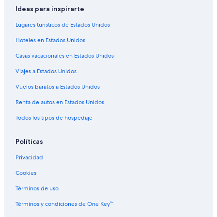
Hoteles 3 estrellas en Berazategui
Ideas para inspirarte
Hoteles 4 estrellas en Berazategui
Lugares turísticos de Estados Unidos
Hoteles 5 estrellas en Temperley
Hoteles en Estados Unidos
Hoteles 2 estrellas en Buenos Aires
Casas vacacionales en Estados Unidos
Hoteles 3 estrellas en Buenos Aires
Viajes a Estados Unidos
Hoteles 4 estrellas en Buenos Aires
Hoteles 5 estrellas en Buenos Aires
Vuelos baratos a Estados Unidos
Apart-Hoteles en Buenos Aires
Renta de autos en Estados Unidos
B&B en Buenos Aires
Todos los tipos de hospedaje
Casas de huéspedes en Buenos Aires
Políticas
Casas vacacionales en Buenos Aires
Privacidad
Condominios en Buenos Aires
Cookies
Apartamentos en Buenos Aires
Hostales en Buenos Aires
Términos de uso
Apart-Hoteles en Buenos Aires
Términos y condiciones de One Key™