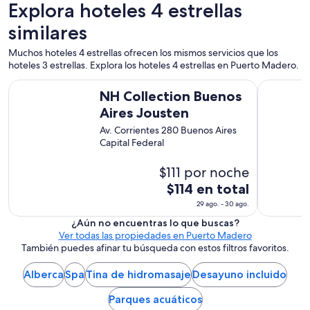
f
Explora hoteles 4 estrellas
a
a
b
n
similares
l
t
e
a
Muchos hoteles 4 estrellas ofrecen los mismos servicios que los
y
s
hoteles 3 estrellas. Explora los hoteles 4 estrellas en Puerto Madero.
b
t
u
NH Collection Buenos Aires Jousten
Exe Hotel
i
e
NH Collection Buenos
c
n
Aires Jousten
o
a
.
o
Av. Corrientes 280 Buenos Aires
T
n
Capital Federal
o
d
d
a
$111 por noche
o
,
El
$114 en total
e
m
l
precio
e
29 ago. - 30 ago.
p
es
a
¿Aún no encuentras lo que buscas?
e
y
de
Ver todas las propiedades en Puerto Madero
r
u
$114
También puedes afinar tu búsqueda con estos filtros favoritos.
s
d
en
o
a
total
Alberca
Spa
Tina de hidromasaje
Desayuno incluido
n
r
a
por
o
Parques acuáticos
l
noche
n