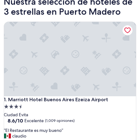
Nuestra selección de hoteles de
3 estrellas en Puerto Madero
Marriott Hotel Buenos Aires Ezeiza Airport
Marriott Hotel Buenos Aires Ezeiza Airport
1. Marriott Hotel Buenos Aires Ezeiza Airport
Propiedad
de
Ciudad Evita
3.5
8.6
8.6/10
Excelente
(1,009 opiniones)
de
estrellas
“
“El Restaurante es muy bueno”
10,
E
claudio
Excelente,