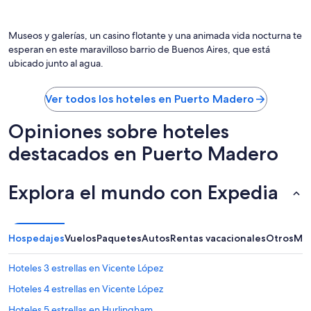
s
m
o
Museos y galerías, un casino flotante y una animada vida nocturna te
.
esperan en este maravilloso barrio de Buenos Aires, que está
N
ubicado junto al agua.
o
s
g
Ver todos los hoteles en Puerto Madero
u
s
Opiniones sobre hoteles
t
o
destacados en Puerto Madero
m
u
c
Explora el mundo con Expedia
h
o
e
l
Hospedajes
Vuelos
Paquetes
Autos
Rentas vacacionales
Otros
Más
h
o
t
Hoteles 3 estrellas en Vicente López
e
Hoteles 4 estrellas en Vicente López
l
.
Hoteles 5 estrellas en Hurlingham