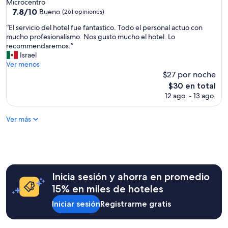
de
Microcentro
n
3.0
7.8
7.8/10
Bueno
p
(261 opiniones)
de
estrellas
a
“
“El servicio del hotel fue fantastico. Todo el personal actuo con
10,
r
E
mucho profesionalismo. Nos gusto mucho el hotel. Lo
Bueno,
a
l
recommendaremos.”
(261
d
s
Israel
opiniones)
e
e
Ver menos
s
r
$27 por noche
c
v
El
a
$30 en total
i
precio
n
12 ago. - 13 ago.
c
actual
s
i
es
a
o
Ver más
de
r
d
$30
,
e
p
l
e
h
r
o
s
t
Inicia sesión y ahorra en promedio
o
e
n
15% en miles de hoteles
l
a
f
Iniciar sesión
Registrarme gratis
l
u
a
e
m