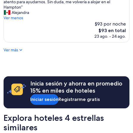
E
atento para ayudarnos. Sin duda, me volvería a alojar en el
Excepcional,
x
Hampton”
(444
c
Alejandra
opiniones)
e
Ver menos
l
$93 por noche
e
El
$93 en total
n
precio
23 ago. - 24 ago.
t
actual
e
es
h
Ver más
de
o
$93
t
e
l
,
m
Inicia sesión y ahorra en promedio
u
15% en miles de hoteles
y
b
Iniciar sesión
Registrarme gratis
u
e
n
Explora hoteles 4 estrellas
a
s
similares
i