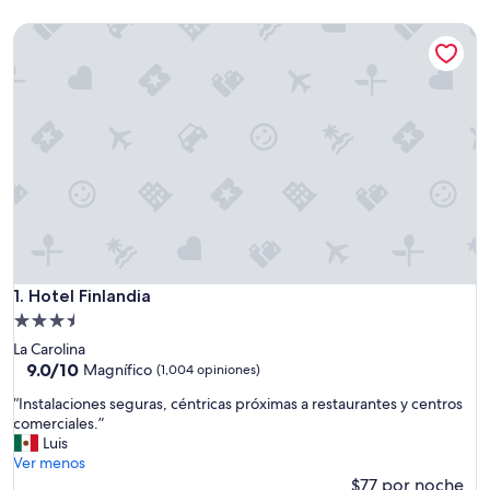
Hotel Finlandia
Hotel Finlandia
1. Hotel Finlandia
Propiedad
de
La Carolina
3.5
9.0
9.0/10
Magnífico
(1,004 opiniones)
de
estrellas
“
“Instalaciones seguras, céntricas próximas a restaurantes y centros
10,
I
comerciales.”
Magnífico,
n
Luis
(1,004
s
Ver menos
opiniones)
t
$77 por noche