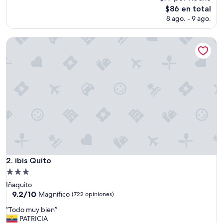
a
El
$86 en total
l
precio
8 ago. - 9 ago.
a
actual
c
es
i
ibis Quito
de
o
$86
n
e
s
s
e
g
u
r
a
s
,
c
ibis Quito
2. ibis Quito
é
Propiedad
n
de
t
Iñaquito
3.0
r
9.2
9.2/10
Magnífico
(722 opiniones)
i
de
estrellas
“
“Todo muy bien”
c
10,
T
PATRICIA
a
Magnífico,