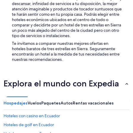
descansar, infinidad de servicios a tu disposición, la mejor
e
atención imaginable y productos de tocador suntuosos que
n
te harán sentir como en tu propia casa. Podrás elegir entre
e
hoteles económicos ubicados en el centro de todo o
l
comparar y decidirte por un hotel de tres estrellas en Sierra
H
un poco más alejado del centro de la ciudad pero con otro
a
tipo de servicios o instalaciones.
m
p
Te invitamos a comparar nuestras mejores ofertas en
t
hoteles baratos de tres estrellas en Sierra. Seguramente
o
encontrarás un hotel a la medida de tus necesidades entre
n
nuestras recomendaciones.
”
Explora el mundo con Expedia
Hospedajes
Vuelos
Paquetes
Autos
Rentas vacacionales
Hoteles con casino en Ecuador
Hoteles de golf en Ecuador