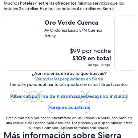
n
Muchos hoteles 4 estrellas ofrecen los mismos servicios que los
s
hoteles 3 estrellas. Explora los hoteles 4 estrellas en Sierra.
t
Oro Verde Cuenca
JW Marrio
a
Oro Verde Cuenca
l
a
Av Ordóñez Lasso S/N Cuenca
c
Azuay
i
o
$99 por noche
n
El
$109 en total
e
s
precio
30 ago. - 31 ago.
.
es
¿Aún no encuentras lo que buscas?
E
de
Ver todas las propiedades en Sierra
l
$109
También puedes afinar tu búsqueda con estos filtros favoritos.
p
en
e
total
Alberca
Spa
Tina de hidromasaje
Desayuno incluido
r
s
por
Parques acuáticos
o
noche
n
del
Precio más bajo por noche encontrado en las últimas 24 horas, con base en
a
30
una estancia de 1 noche para 2 adultos. Los precios y la disponibilidad están
l
sujetos a cambios. Aplican términos adicionales.
ago
s
Más información sobre Sierra
al
i