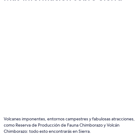
e
31
m
ago
p
r
e
a
t
e
n
t
o
p
a
r
a
a
y
u
d
a
r
Volcanes imponentes, entornos campestres y fabulosas atracciones,
n
como Reserva de Producción de Fauna Chimborazo y Volcán
o
s
Chimborazo: todo esto encontrarás en Sierra.
.