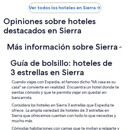
S
Ver todos los hoteles en Sierra
i
n
d
Opiniones sobre hoteles
u
destacados en Sierra
d
a
,
Más información sobre Sierra
m
e
v
o
Guía de bolsillo: hoteles de
l
3 estrellas en Sierra
v
e
r
Cuando viajas con Expedia, el famoso dicho "Mi casa es su
í
casa" se convierte en realidad. Encuentra un hotel donde te
a
sientas cómodo y que te permita viajar sin quedar en
a
bancarrota.
a
Considera los hoteles en Sierra 3 estrellas que Expedia te
l
ofrece. La amplia variedad de hoteles de 3 estrellas en
o
Sierra que ofrecemos cuentan con todo lo que necesitas y
j
mucho más.
a
Cómodas habitaciones con camas que te invitan a relajarte y
r