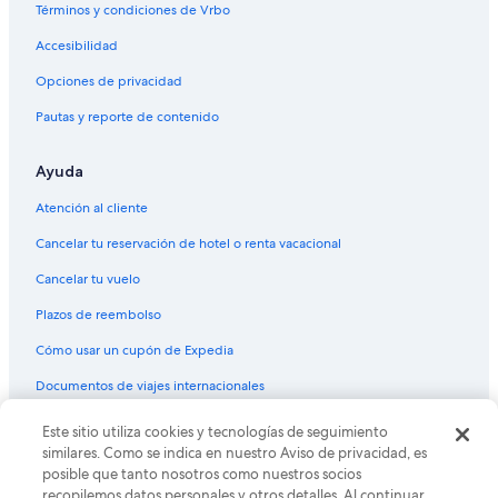
Resorts en Ecuador
Términos y condiciones de Vrbo
Condominios en Ecuador
Accesibilidad
Cruceros en Ecuador
Opciones de privacidad
Apartamentos en Ecuador
Pautas y reporte de contenido
Hoteles haciendas en Ecuador
Ayuda
Ranchos en Ecuador
Hostales en Ecuador
Atención al cliente
Hoteles Cápsula en Ecuador
Cancelar tu reservación de hotel o renta vacacional
Lodges en Ecuador
Cancelar tu vuelo
Moteles en Ecuador
Plazos de reembolso
Posadas en Ecuador
Cómo usar un cupón de Expedia
Residencias en Ecuador
Documentos de viajes internacionales
Villas en Ecuador
Este sitio utiliza cookies y tecnologías de seguimiento
© 2026 Expedia, Inc., una empresa de Expedia Group. Todos los
Hoteles 3 estrellas en Los Andes
derechos reservados. Expedia y el logo de Expedia son marcas
similares. Como se indica en nuestro Aviso de privacidad, es
registradas o marcas comerciales de Expedia, Inc. CST# 2029030-50.
B&B en Los Andes
posible que tanto nosotros como nuestros socios
recopilemos datos personales y otros detalles. Al continuar