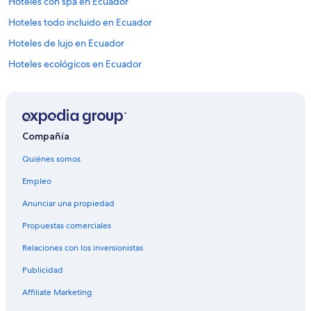
Hoteles con spa en Ecuador
Hoteles todo incluido en Ecuador
Hoteles de lujo en Ecuador
Hoteles ecológicos en Ecuador
Hoteles en la playa en Ecuador
Hoteles familiares en Ecuador
Hoteles románticos en Ecuador
Compañía
Hoteles baratos en Ecuador
Quiénes somos
Hoteles cerca del bosque en Ecuador
Empleo
Hoteles cerca del lago en Ecuador
Anunciar una propiedad
Hoteles con aguas termales en Ecuador
Propuestas comerciales
Hoteles con desayuno incluido en Ecuador
Relaciones con los inversionistas
Hoteles con guardería en Ecuador
Publicidad
Hoteles con área de juegos en Ecuador
Hoteles con parque acuático en Ecuador
Affiliate Marketing