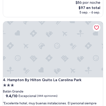
$86 por noche
10,
n
Magnífico,
El
t
$97 en total
(586
precio
r
5 sep. - 6 sep.
opiniones)
actual
o
es
s
Hampton By Hilton Quito La Carolina Park
de
c
$97
o
m
e
r
c
i
a
l
e
s
.
”
Hampton By Hilton Quito La Carolina Park
4. Hampton By Hilton Quito La Carolina Park
Propiedad
de
Batán Grande
3.0
9.4
9.4/10
Excepcional
(444 opiniones)
de
estrellas
“
“Excelente hotel, muy buenas instalaciones. El personal siempre
10,