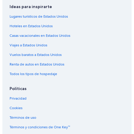
Hoteles con restaurante en Ecuador
Ideas para inspirarte
Hoteles con vista al mar en Ecuador
Lugares turísticos de Estados Unidos
Hoteles en la naturaleza en Ecuador
Hoteles en Estados Unidos
Hoteles para bodas en Ecuador
Casas vacacionales en Estados Unidos
Hoteles que aceptan mascotas en Ecuador
Viajes a Estados Unidos
Hoteles en Ecuador
B&B en Ecuador
Vuelos baratos a Estados Unidos
Cabañas en Ecuador
Renta de autos en Estados Unidos
Campings en Ecuador
Todos los tipos de hospedaje
Casas de campo en Ecuador
Políticas
Casas de huéspedes en Ecuador
Privacidad
Casas vacacionales en Ecuador
Cookies
Casas en los árboles en Ecuador
Casas flotantes en Ecuador
Términos de uso
Casas rurales en Ecuador
Términos y condiciones de One Key™