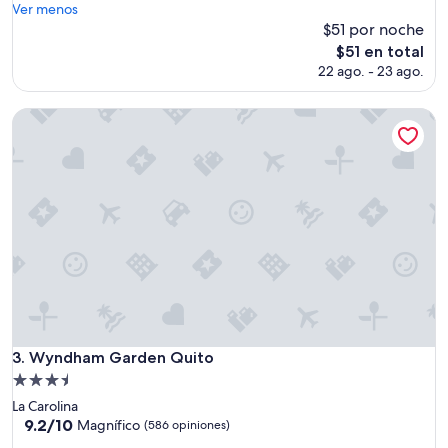
o
Ver menos
s
(722
d
$51 por noche
p
opiniones)
o
r
El
$51 en total
m
ó
precio
22 ago. - 23 ago.
u
x
actual
y
i
es
b
Wyndham Garden Quito
m
de
i
a
$51
e
s
n
a
”
r
e
s
t
a
u
r
a
n
t
Wyndham Garden Quito
3. Wyndham Garden Quito
e
Propiedad
s
de
La Carolina
y
3.5
9.2
9.2/10
Magnífico
c
(586 opiniones)
de
estrellas
e