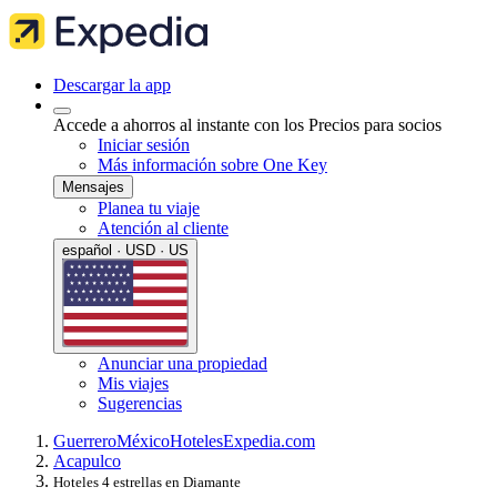
Descargar la app
Accede a ahorros al instante con los Precios para socios
Iniciar sesión
Más información sobre One Key
Mensajes
Planea tu viaje
Atención al cliente
español · USD · US
Anunciar una propiedad
Mis viajes
Sugerencias
Guerrero
México
Hoteles
Expedia.com
Acapulco
Hoteles 4 estrellas en Diamante