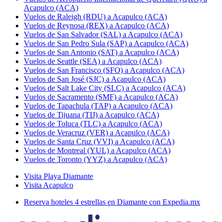
Acapulco (ACA)
Vuelos de Raleigh (RDU) a Acapulco (ACA)
Vuelos de Reynosa (REX) a Acapulco (ACA)
Vuelos de San Salvador (SAL) a Acapulco (ACA)
Vuelos de San Pedro Sula (SAP) a Acapulco (ACA)
Vuelos de San Antonio (SAT) a Acapulco (ACA)
Vuelos de Seattle (SEA) a Acapulco (ACA)
Vuelos de San Francisco (SFO) a Acapulco (ACA)
Vuelos de San José (SJC) a Acapulco (ACA)
Vuelos de Salt Lake City (SLC) a Acapulco (ACA)
Vuelos de Sacramento (SMF) a Acapulco (ACA)
Vuelos de Tapachula (TAP) a Acapulco (ACA)
Vuelos de Tijuana (TIJ) a Acapulco (ACA)
Vuelos de Toluca (TLC) a Acapulco (ACA)
Vuelos de Veracruz (VER) a Acapulco (ACA)
Vuelos de Santa Cruz (VVI) a Acapulco (ACA)
Vuelos de Montreal (YUL) a Acapulco (ACA)
Vuelos de Toronto (YYZ) a Acapulco (ACA)
Visita Playa Diamante
Visita Acapulco
Reserva hoteles 4 estrellas en Diamante con Expedia.mx