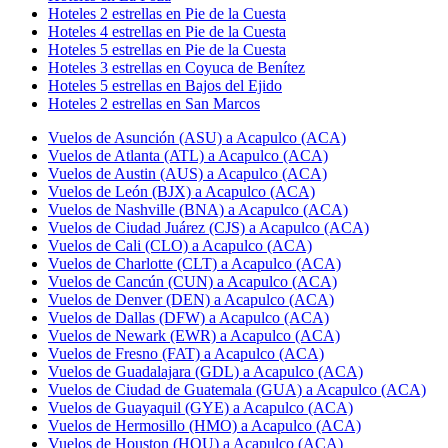
Hoteles 2 estrellas en Pie de la Cuesta
Hoteles 4 estrellas en Pie de la Cuesta
Hoteles 5 estrellas en Pie de la Cuesta
Hoteles 3 estrellas en Coyuca de Benítez
Hoteles 5 estrellas en Bajos del Ejido
Hoteles 2 estrellas en San Marcos
Vuelos de Asunción (ASU) a Acapulco (ACA)
Vuelos de Atlanta (ATL) a Acapulco (ACA)
Vuelos de Austin (AUS) a Acapulco (ACA)
Vuelos de León (BJX) a Acapulco (ACA)
Vuelos de Nashville (BNA) a Acapulco (ACA)
Vuelos de Ciudad Juárez (CJS) a Acapulco (ACA)
Vuelos de Cali (CLO) a Acapulco (ACA)
Vuelos de Charlotte (CLT) a Acapulco (ACA)
Vuelos de Cancún (CUN) a Acapulco (ACA)
Vuelos de Denver (DEN) a Acapulco (ACA)
Vuelos de Dallas (DFW) a Acapulco (ACA)
Vuelos de Newark (EWR) a Acapulco (ACA)
Vuelos de Fresno (FAT) a Acapulco (ACA)
Vuelos de Guadalajara (GDL) a Acapulco (ACA)
Vuelos de Ciudad de Guatemala (GUA) a Acapulco (ACA)
Vuelos de Guayaquil (GYE) a Acapulco (ACA)
Vuelos de Hermosillo (HMO) a Acapulco (ACA)
Vuelos de Houston (HOU) a Acapulco (ACA)