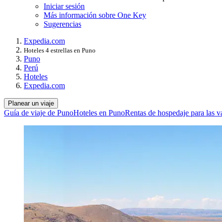
Iniciar sesión
Más información sobre One Key
Sugerencias
Expedia.com
Hoteles 4 estrellas en Puno
Puno
Perú
Hoteles
Expedia.com
Planear un viaje
Guía de viaje de Puno
Hoteles en Puno
Rentas de hospedaje para las 