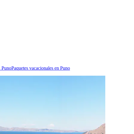
n Puno
Paquetes vacacionales en Puno