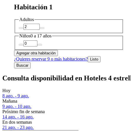
Habitación 1
Adultos
Niños
0 a 17 años
Agregar otra habitación
¿Quieres reservar 9 o más habitaciones?
Listo
Buscar
Consulta disponibilidad en Hoteles 4 estre
Hoy
8 ago. - 9 ago.
Mañana
9 ago. - 10 ago.
Próximo fin de semana
14 ago. - 16 ago.
En dos semanas
21 ago. - 23 ago.