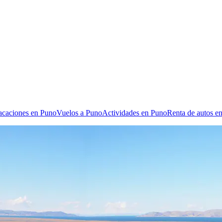
vacaciones en Puno
Vuelos a Puno
Actividades en Puno
Renta de autos e