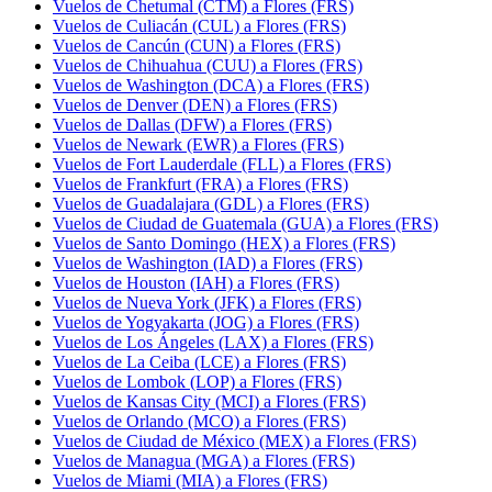
Vuelos de Chetumal (CTM) a Flores (FRS)
Vuelos de Culiacán (CUL) a Flores (FRS)
Vuelos de Cancún (CUN) a Flores (FRS)
Vuelos de Chihuahua (CUU) a Flores (FRS)
Vuelos de Washington (DCA) a Flores (FRS)
Vuelos de Denver (DEN) a Flores (FRS)
Vuelos de Dallas (DFW) a Flores (FRS)
Vuelos de Newark (EWR) a Flores (FRS)
Vuelos de Fort Lauderdale (FLL) a Flores (FRS)
Vuelos de Frankfurt (FRA) a Flores (FRS)
Vuelos de Guadalajara (GDL) a Flores (FRS)
Vuelos de Ciudad de Guatemala (GUA) a Flores (FRS)
Vuelos de Santo Domingo (HEX) a Flores (FRS)
Vuelos de Washington (IAD) a Flores (FRS)
Vuelos de Houston (IAH) a Flores (FRS)
Vuelos de Nueva York (JFK) a Flores (FRS)
Vuelos de Yogyakarta (JOG) a Flores (FRS)
Vuelos de Los Ángeles (LAX) a Flores (FRS)
Vuelos de La Ceiba (LCE) a Flores (FRS)
Vuelos de Lombok (LOP) a Flores (FRS)
Vuelos de Kansas City (MCI) a Flores (FRS)
Vuelos de Orlando (MCO) a Flores (FRS)
Vuelos de Ciudad de México (MEX) a Flores (FRS)
Vuelos de Managua (MGA) a Flores (FRS)
Vuelos de Miami (MIA) a Flores (FRS)