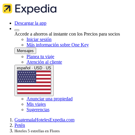
Descargar la app
Accede a ahorros al instante con los Precios para socios
Iniciar sesión
Más información sobre One Key
Mensajes
Planea tu viaje
Atención al cliente
español · USD · US
Anunciar una propiedad
Mis viajes
Sugerencias
Guatemala
Hoteles
Expedia.com
Petén
Hoteles 5 estrellas en Flores