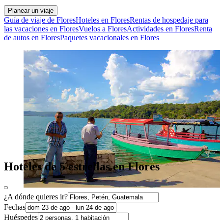
Planear un viaje
Guía de viaje de Flores
Hoteles en Flores
Rentas de hospedaje para
las vacaciones en Flores
Vuelos a Flores
Actividades en Flores
Renta
de autos en Flores
Paquetes vacacionales en Flores
Hoteles de 5 estrellas en Flores
¿A dónde quieres ir?
Fechas
Huéspedes