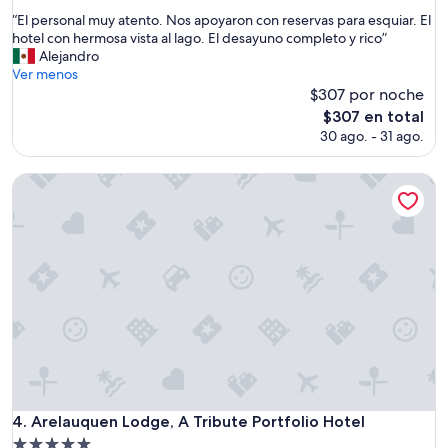
i
de
estrellas
“
“El personal muy atento. Nos apoyaron con reservas para esquiar. El
t
10,
E
hotel con hermosa vista al lago. El desayuno completo y rico”
a
Excepcional,
l
Alejandro
c
(203
p
Ver menos
i
opiniones)
e
$307 por noche
ó
r
n
El
$307 en total
s
e
precio
30 ago. - 31 ago.
o
s
actual
n
m
es
a
Arelauquen Lodge, A Tribute Portfolio Hotel
o
de
l
d
$307
m
e
u
r
y
n
a
a
t
y
e
m
n
u
t
y
o
a
.
m
N
p
o
l
Arelauquen Lodge, A Tribute Portfolio Hotel
4. Arelauquen Lodge, A Tribute Portfolio Hotel
s
i
Propiedad