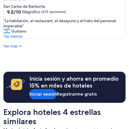
a
a
de
p
San Carlos de Bariloche
,
5.0
o
9.2
9.2/10
Magnífico
i
(272 opiniones)
y
de
estrellas
n
“
“La habitación, el restaurant, el desayuno y el trato del personal
a
10,
s
L
impecable”
r
Magnífico,
t
a
Gustavo
o
(272
a
h
Ver menos
n
opiniones)
l
a
c
a
Ver más
b
o
c
i
n
i
t
r
o
a
e
n
c
s
e
i
e
s
ó
Inicia sesión y ahorra en promedio
r
i
n
v
m
15% en miles de hoteles
,
a
p
e
Iniciar sesión
Registrarme gratis
s
e
l
p
c
r
a
a
e
r
Explora hoteles 4 estrellas
b
s
a
l
t
similares
e
e
a
s
s