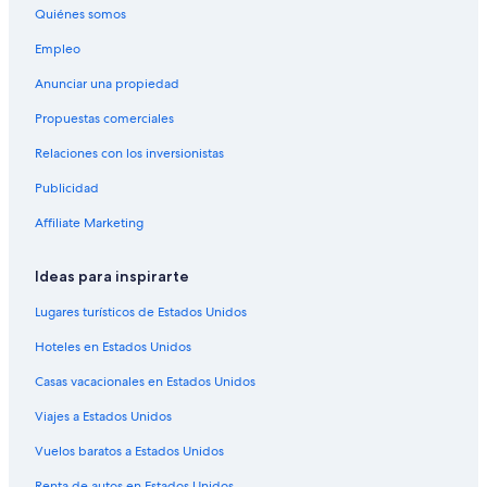
Quiénes somos
Hoteles en Villa Arelauquen
Empleo
Hoteles en Villa Los Coihues
Anunciar una propiedad
Hoteles 3 estrellas en Playa Bonita
Propuestas comerciales
Hoteles 5 estrellas en Playa Bonita
Relaciones con los inversionistas
Hoteles en la playa en Playa Bonita
Publicidad
Hoteles con alberca en Playa Bonita
Hoteles con restaurante en Playa Bonita
Affiliate Marketing
Hoteles para fumadores en Playa Bonita
Ideas para inspirarte
Hoteles que aceptan mascotas en Playa Bonita
Lugares turísticos de Estados Unidos
Hoteles cerca de Centro cívico de Bariloche
Hoteles en Estados Unidos
Hoteles 5 estrellas en Villa Catedral
Casas vacacionales en Estados Unidos
Apart-Hoteles en Villa Catedral
Viajes a Estados Unidos
Resorts en Villa Catedral
Apartamentos en Villa Catedral
Vuelos baratos a Estados Unidos
Hoteles de ski en Villa Catedral
Renta de autos en Estados Unidos