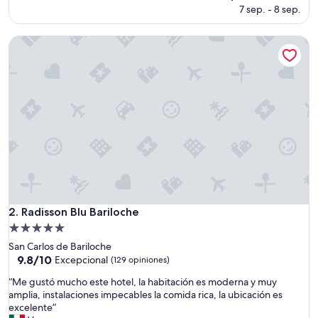
(771
precio
7 sep. - 8 sep.
opiniones)
actual
es
Radisson Blu Bariloche
de
$277
Radisson Blu Bariloche
2. Radisson Blu Bariloche
Propiedad
de
San Carlos de Bariloche
5.0
9.8
9.8/10
Excepcional
(129 opiniones)
de
estrellas
“
“Me gustó mucho este hotel, la habitación es moderna y muy
10,
M
amplia, instalaciones impecables la comida rica, la ubicación es
Excepcional,
e
excelente”
(129