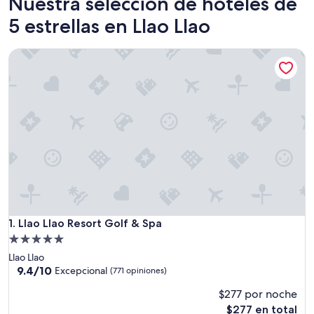
Nuestra selección de hoteles de
5 estrellas en Llao Llao
Llao Llao Resort Golf & Spa
Llao Llao Resort Golf & Spa
1. Llao Llao Resort Golf & Spa
Propiedad
de
Llao Llao
5.0
9.4
9.4/10
Excepcional
(771 opiniones)
de
estrellas
$277 por noche
10,
Excepcional,
El
$277 en total