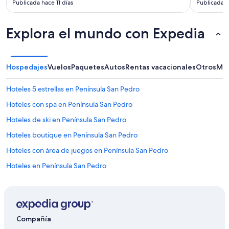
Publicada hace 11 días
Publicada 
e
t
o
Explora el mundo con Expedia
y
r
i
c
Hospedajes
Vuelos
Paquetes
Autos
Rentas vacacionales
Otros
Más
o
”
Hoteles 5 estrellas en Península San Pedro
Hoteles con spa en Península San Pedro
Hoteles de ski en Península San Pedro
Hoteles boutique en Península San Pedro
Hoteles con área de juegos en Península San Pedro
Hoteles en Península San Pedro
Cabañas en Golondrinas
Casas de huéspedes en Golondrinas
Hoteles en Golondrinas
Compañía
Lodges en Golondrinas