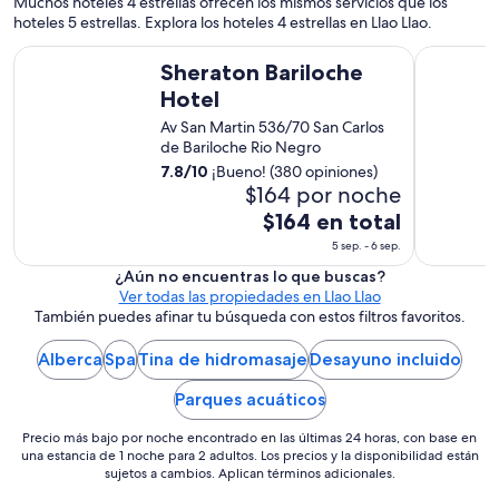
u
Muchos hoteles 4 estrellas ofrecen los mismos servicios que los
q
l
r
hoteles 5 estrellas. Explora los hoteles 4 estrellas en Llao Llao.
u
a
a
i
c
Sheraton Bariloche Hotel
NH Edelwe
n
a
o
Sheraton Bariloche
t
r
m
Hotel
,
.
i
e
E
Av San Martin 536/70 San Carlos
d
l
l
de Bariloche Rio Negro
a
d
h
r
7.8
/
10
¡Bueno! (380 opiniones)
e
o
i
$164 por noche
s
t
c
El
$164 en total
a
e
a
precio
y
l
5 sep. - 6 sep.
,
u
es
c
l
¿Aún no encuentras lo que buscas?
n
o
de
a
Ver todas las propiedades en Llao Llao
o
n
u
$164
También puedes afinar tu búsqueda con estos filtros favoritos.
y
h
b
en
e
e
i
total
Alberca
Spa
Tina de hidromasaje
Desayuno incluido
l
r
c
por
t
m
a
Parques acuáticos
r
noche
o
c
a
s
del
i
Precio más bajo por noche encontrado en las últimas 24 horas, con base en
t
a
ó
5
una estancia de 1 noche para 2 adultos. Los precios y la disponibilidad están
o
v
n
sujetos a cambios. Aplican términos adicionales.
sep
d
i
e