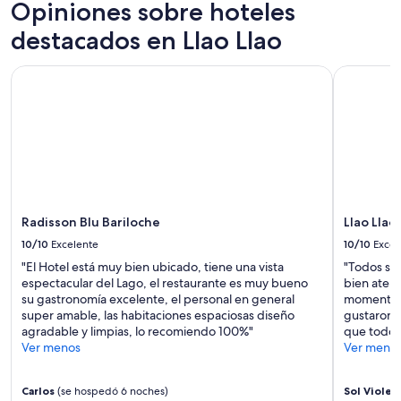
al
e
Opiniones sobre hoteles
s
s
6
l
t
e
destacados en Llao Llao
p
sep
a
x
e
a
c
r
l
Radisson Blu Bariloche
Llao Llao 
e
s
l
l
o
a
e
n
g
n
a
o
t
l
.
e
i
E
”
m
l
p
d
e
e
Radisson Blu Bariloche
Llao Llao
c
s
a
10/10
Excelente
10/10
Excel
a
b
y
"El Hotel está muy bien ubicado, tiene una vista
"Todos se
l
u
espectacular del Lago, el restaurante es muy bueno
bien atend
e
n
su gastronomía excelente, el personal en general
momento c
”
o
super amable, las habitaciones espaciosas diseño
gustaron.
c
agradable y limpias, lo recomiendo 100%"
que todo e
o
Ver menos
Ver meno
m
p
Carlos
(se hospedó 6 noches)
Sol Violet
l