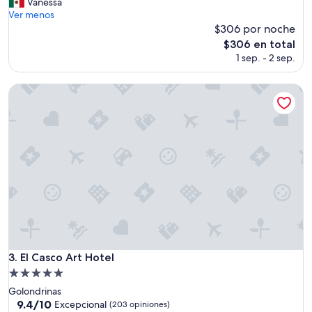
g
Vanessa
opiniones)
u
Ver menos
s
$306 por noche
t
El
$306 en total
ó
precio
1 sep. - 2 sep.
m
actual
u
es
c
El Casco Art Hotel
de
h
$306
o
e
s
t
e
h
o
t
e
l
,
l
El Casco Art Hotel
3. El Casco Art Hotel
a
Propiedad
h
de
a
Golondrinas
5.0
b
9.4
9.4/10
Excepcional
(203 opiniones)