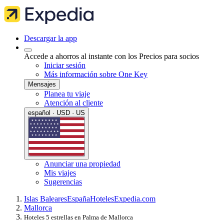
Descargar la app
Accede a ahorros al instante con los Precios para socios
Iniciar sesión
Más información sobre One Key
Mensajes
Planea tu viaje
Atención al cliente
español · USD · US
Anunciar una propiedad
Mis viajes
Sugerencias
Islas Baleares
España
Hoteles
Expedia.com
Mallorca
Hoteles 5 estrellas en Palma de Mallorca