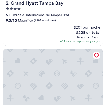
e
Grand Hyatt Tampa Bay
2. Grand Hyatt Tampa Bay
f
Propiedad
u
de
l
A 1.3 mi de A. Internacional de Tampa (TPA)
4.0
f
9.0
9.0/10
Magnífico
(1,282 opiniones)
o
estrellas
de
$201 por noche
r
10,
a
El
$228 en total
Magnífico,
m
precio
(1,282
16 ago. - 17 ago.
o
actual
opiniones)
Total con impuestos y cargos
r
es
n
de
Hilton Tampa Airport Westshore
i
$228
n
g
f
l
i
g
h
t
.
”