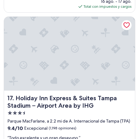
precio
n
16 ago. - 17 ago.
e
actual
e
Total con impuestos y cargos
n
es
l
t
de
a
e
Holiday Inn Express & Suites Tampa Stadium – Airport Area
$146
e
”
r
o
p
u
e
r
t
o
n
o
h
u
b
Holiday Inn Express & Suites Tampa Stadium – Airport Are
17. Holiday Inn Express & Suites Tampa
o
Stadium – Airport Area by IHG
r
Propiedad
u
i
de
Parque MacFarlane, a 2.2 mi de A. Internacional de Tampa (TPA)
d
3.5
9.4
9.4/10
Excepcional
(1,198 opiniones)
o
estrellas
de
”
“
“Todo excelente y un gran desayuno ”
10,