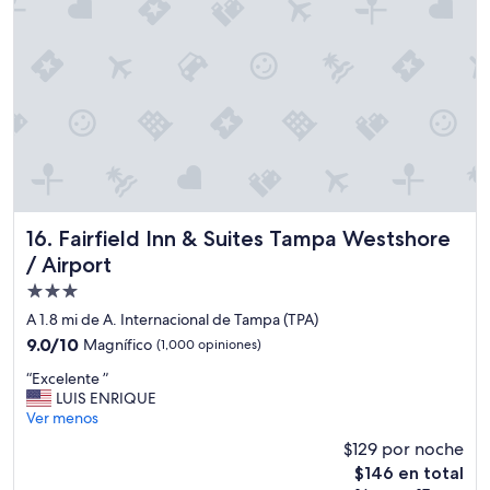
d
e
q
u
e
a
p
e
s
a
r
d
Fairfield Inn & Suites Tampa Westshore / Airport
16. Fairfield Inn & Suites Tampa Westshore
e
l
/ Airport
a
Propiedad
c
de
e
A 1.8 mi de A. Internacional de Tampa (TPA)
r
3.0
9.0
9.0/10
Magnífico
(1,000 opiniones)
c
estrellas
de
a
“
“Excelente ”
10,
n
E
LUIS ENRIQUE
Magnífico,
í
x
Ver menos
(1,000
a
c
opiniones)
$129 por noche
c
e
El
$146 en total
o
l