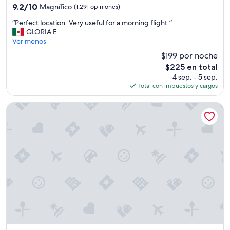
3.5
9.2
9.2/10
Magnífico
(1,291 opiniones)
estrellas
de
“
“Perfect location. Very useful for a morning flight.”
10,
P
GLORIA E
Magnífico,
e
Ver menos
(1,291
r
opiniones)
$199 por noche
f
El
$225 en total
e
precio
4 sep. - 5 sep.
c
actual
Total con impuestos y cargos
t
es
l
de
o
Grand Hyatt Tampa Bay
$225
c
a
t
i
o
n
.
V
e
r
y
u
s