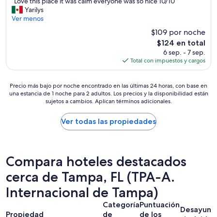
“
“Love this place it was calm everyone was so nice 10/10 ”
10,
d
L
Yarilys
Muy
e
o
Ver menos
bueno,
l
v
(1,350
$109 por noche
a
e
opiniones)
e
El
$124 en total
t
r
precio
6 sep. - 7 sep.
h
o
actual
Total con impuestos y cargos
i
p
es
s
u
de
p
e
Precio
$124
Precio más bajo por noche encontrado en las últimas 24 horas, con base en
l
r
una estancia de 1 noche para 2 adultos. Los precios y la disponibilidad están
más
a
sujetos a cambios. Aplican términos adicionales.
t
bajo
c
o
por
e
,
noche
Ver todas las propiedades
i
a
encontrado
t
s
en
w
i
las
a
s
últimas
Compara hoteles destacados
s
t
24
c
i
horas,
cerca de Tampa, FL (TPA-A.
a
a
con
l
Internacional de Tampa)
u
base
m
n
en
e
Categoría
Puntuación
e
una
Desayuno
v
Propiedad
de
de los
v
estancia