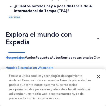
o
r
¿Cuántos hoteles hay a poca distancia de A.
e
Internacional de Tampa (TPA)?
s
Ver más
o
,
l
o
Explora el mundo con
s
r
Expedia
e
c
e
p
Hospedajes
Vuelos
Paquetes
Autos
Rentas vacacionales
Otros
c
i
Hoteles 3 estrellas en Westshore
o
n
Hoteles en la playa en Westshore
Este sitio utiliza cookies y tecnologías de seguimiento
i
similares. Como se indica en nuestro Aviso de privacidad, es
Hoteles baratos en Westshore
s
posible que tanto nosotros como nuestros socios
t
Hoteles en Westshore
recopilemos datos personales y otros detalles. Al continuar
a
utilizando nuestro sitio web, aceptas nuestro Aviso de
s
Hoteles cerca de Arena Amalie
privacidad y los Términos de servicio.
s
Hoteles en North Hyde Park
o