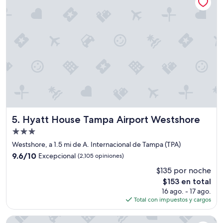
h
u
o
r
t
a
e
n
l
t
L
e
o
l
r
a
e
e
p
s
i
t
t
a
o
n
d
c
Hyatt House Tampa Airport Westshore
5. Hyatt House Tampa Airport Westshore
e
i
Propiedad
n
a
de
u
y
Westshore, a 1.5 mi de A. Internacional de Tampa (TPA)
3.0
e
n
9.6
9.6/10
Excepcional
(2,105 opiniones)
v
o
estrellas
de
$135 por noche
o
h
10,
”
u
El
$153 en total
Excepcional,
b
precio
(2,105
16 ago. - 17 ago.
o
actual
opiniones)
Total con impuestos y cargos
n
es
i
de
Hampton Inn & Suites Tampa Airport Avion Park Westshore