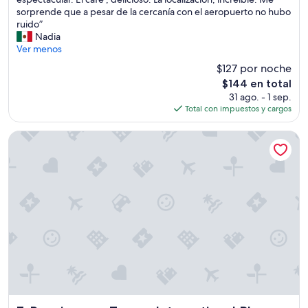
e
r
sorprende que a pesar de la cercanía con el aeropuerto no hubo
h
s
ruido”
i
o
Nadia
c
n
Ver menos
i
a
e
$127 por noche
l
r
El
$144 en total
f
o
precio
31 ago. - 1 sep.
u
n
actual
Total con impuestos y cargos
e
u
es
m
n
de
u
Renaissance Tampa International Plaza Hotel
c
$144
y
a
a
r
m
g
a
o
b
d
l
e
e
$
.
1
F
0
u
0
i
U
m
S
o
D