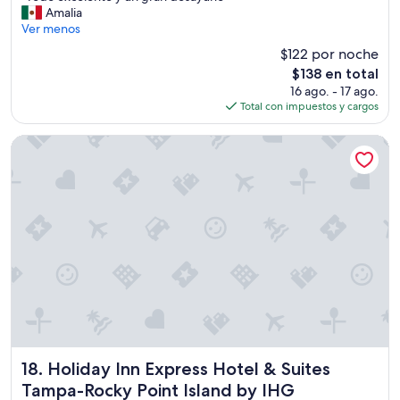
T
Amalia
Excepcional,
o
Ver menos
(1,198
d
opiniones)
$122 por noche
o
El
$138 en total
e
precio
16 ago. - 17 ago.
x
actual
Total con impuestos y cargos
c
es
e
de
l
Holiday Inn Express Hotel & Suites Tampa-Rocky Point Islan
$138
e
n
t
e
y
u
n
g
r
a
n
d
e
s
Holiday Inn Express Hotel & Suites Tampa-Rocky Point Isl
18. Holiday Inn Express Hotel & Suites
a
Tampa-Rocky Point Island by IHG
y