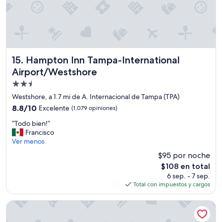
a
i
c
m
i
p
o
i
n
a
,
.
i
Hampton Inn Tampa-International Airport/Westshore
15. Hampton Inn Tampa-International
”
n
Airport/Westshore
c
r
Propiedad
e
de
Westshore, a 1.7 mi de A. Internacional de Tampa (TPA)
í
2.5
8.8
b
8.8/10
Excelente
(1,079 opiniones)
estrellas
de
l
“
“Todo bien!”
10,
e
T
Francisco
Excelente,
.
o
Ver menos
(1,079
M
d
opiniones)
e
$95 por noche
o
s
El
$108 en total
b
o
precio
6 sep. - 7 sep.
i
r
actual
Total con impuestos y cargos
e
p
es
n
r
de
!
Fairfield Inn & Suites Tampa Westshore / Airport
e
$108
”
n