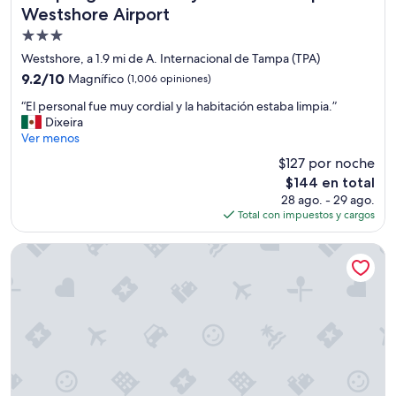
e
Westshore Airport
s
p
,
Propiedad
o
p
de
r
Westshore, a 1.9 mi de A. Internacional de Tampa (TPA)
e
f
3.0
r
9.2
9.2/10
Magnífico
(1,006 opiniones)
a
estrellas
o
de
v
“
“El personal fue muy cordial y la habitación estaba limpia.”
t
10,
o
E
Dixeira
o
Magnífico,
r
l
Ver menos
d
(1,006
h
p
o
opiniones)
$127 por noche
i
e
e
El
c
$144 en total
r
s
precio
i
28 ago. - 29 ago.
s
p
actual
e
Total con impuestos y cargos
o
e
es
r
n
c
de
a
a
The Westshore Grand, A Tribute Portfolio Hotel, Tampa
t
$144
n
l
a
l
f
c
a
u
u
h
e
l
a
m
a
b
u
r
i
y
.
t
c
E
a
o
l