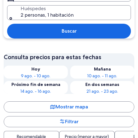
Huéspedes
2 personas, 1 habitación
Buscar
Consulta precios para estas fechas
Hoy
Mañana
9 ago. - 10 ago.
10 ago. - 11 ago.
Próximo fin de semana
En dos semanas
14 ago. - 16 ago.
21 ago. - 23 ago.
Mostrar mapa
Filtrar
Recomendable
Precio (menor a mayor)
Di