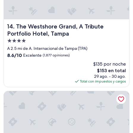
c
r
c
i
d
a
ó
i
f
n
a
é
”
l
The Westshore Grand, A Tribute Portfolio Hotel, Tampa
14. The Westshore Grand, A Tribute
,
y
d
Portfolio Hotel, Tampa
l
e
Propiedad
a
l
h
de
i
A 2.5 mi de A. Internacional de Tampa (TPA)
a
c
4.0
8.6
8.6/10
Excelente
(1,877 opiniones)
b
i
estrellas
de
i
o
$135 por noche
10,
t
s
El
$153 en total
Excelente,
a
o
precio
(1,877
29 ago. - 30 ago.
c
.
actual
opiniones)
Total con impuestos y cargos
i
L
es
ó
a
de
Hampton Inn Tampa-International Airport/Westshore
n
l
$153
e
o
s
c
t
a
a
l
b
i
a
z
l