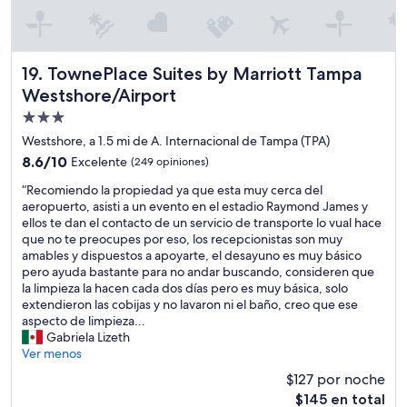
a
s
l
a
d
TownePlace Suites by Marriott Tampa Westshore/Airport
19. TownePlace Suites by Marriott Tampa
o
Westshore/Airport
a
Propiedad
l
a
de
Westshore, a 1.5 mi de A. Internacional de Tampa (TPA)
e
3.0
8.6
8.6/10
Excelente
(249 opiniones)
r
estrellas
de
o
“
“Recomiendo la propiedad ya que esta muy cerca del
10,
p
R
aeropuerto, asisti a un evento en el estadio Raymond James y
Excelente,
u
e
ellos te dan el contacto de un servicio de transporte lo vual hace
(249
e
c
que no te preocupes por eso, los recepcionistas son muy
opiniones)
r
o
amables y dispuestos a apoyarte, el desayuno es muy básico
t
m
pero ayuda bastante para no andar buscando, consideren que
o
i
la limpieza la hacen cada dos días pero es muy básica, solo
,
e
extendieron las cobijas y no lavaron ni el baño, creo que ese
n
n
aspecto de limpieza...
u
d
Gabriela Lizeth
n
o
Ver menos
c
l
$127 por noche
a
a
t
El
$145 en total
p