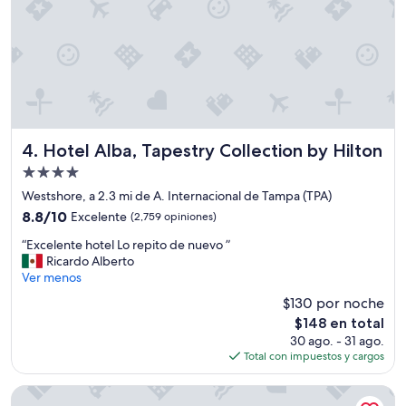
p
r
o
b
l
e
m
a
e
Hotel Alba, Tapestry Collection by Hilton
4. Hotel Alba, Tapestry Collection by Hilton
s
Propiedad
q
de
u
Westshore, a 2.3 mi de A. Internacional de Tampa (TPA)
4.0
e
8.8
8.8/10
Excelente
(2,759 opiniones)
s
estrellas
de
“
e
“Excelente hotel Lo repito de nuevo ”
10,
E
f
Ricardo Alberto
Excelente,
x
u
Ver menos
(2,759
c
e
opiniones)
$130 por noche
e
l
El
$148 en total
l
a
precio
30 ago. - 31 ago.
e
l
actual
Total con impuestos y cargos
n
u
es
t
z
de
e
d
Hyatt House Tampa Airport Westshore
$148