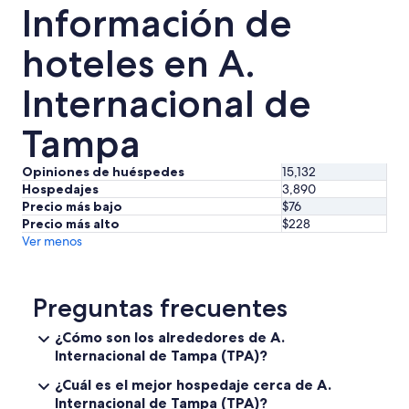
v
Información de
del
u
31
a
hoteles en A.
l
ago
h
al
a
Internacional de
1
c
sep
e
Tampa
q
u
e
Opiniones de huéspedes
15,132
n
Hospedajes
3,890
o
Precio más bajo
$76
t
Precio más alto
$228
e
Ver menos
p
r
e
o
Preguntas frecuentes
c
u
¿Cómo son los alrededores de A.
p
Internacional de Tampa (TPA)?
e
s
¿Cuál es el mejor hospedaje cerca de A.
p
Internacional de Tampa (TPA)?