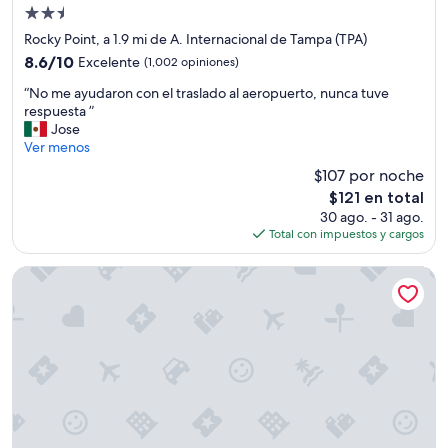
Propiedad
u
n
de
Rocky Point, a 1.9 mi de A. Internacional de Tampa (TPA)
o
2.5
8.6
8.6/10
Excelente
(1,002 opiniones)
”
estrellas
de
“
“No me ayudaron con el traslado al aeropuerto, nunca tuve
10,
N
respuesta ”
Excelente,
o
Jose
(1,002
m
Ver menos
opiniones)
e
$107 por noche
a
El
$121 en total
y
precio
30 ago. - 31 ago.
u
actual
Total con impuestos y cargos
d
es
a
de
r
TownePlace Suites by Marriott Tampa Westshore/Airport
$121
o
n
c
o
n
e
l
t
r