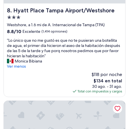
l
a
R
r
Hyatt Place Tampa Airport/Westshore
8. Hyatt Place Tampa Airport/Westshore
a
e
y
Propiedad
g
m
de
r
Westshore, a 1.6 mi de A. Internacional de Tampa (TPA)
o
e
3.0
8.8
8.8/10
Excelente
n
(1,414 opiniones)
s
estrellas
de
d
a
“
“Lo único que no me gustó es que no te pusieran una botellita
10,
J
r
L
de agua, el primer día hicieron el aseo de la habitación después
Excelente,
a
y
o
de las 5 de la tarde y fue porq nosotros pedimos que por favor
(1,414
m
n
ú
hicieran la habitación”
opiniones)
e
o
n
Monica Bibiana
s
h
i
Ver menos
S
e
c
t
$118 por noche
r
o
a
El
e
$134 en total
q
d
precio
c
30 ago. - 31 ago.
u
i
actual
i
Total con impuestos y cargos
e
u
es
b
n
m
de
i
o
Hilton Garden Inn Tampa Airport Westshore
.
$134
d
m
C
o
e
u
e
g
a
l
u
n
r
s