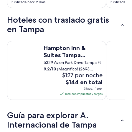
e
Publicada hace 2 días
Publicada hac
u
n
s
Hoteles con traslado gratis
e
en Tampa
r
v
i
c
Hampton Inn & Suites Tampa Airport Avion Park Westshor
Hyatt Place
Hampton Inn &
i
o
Suites Tampa
d
Airport Avion Park
5329 Avion Park Drive Tampa FL
e
Westshore
9.2
/
10
¡Magnífico! (2693
t
$127 por noche
opiniones)
r
a
El
$144 en total
n
precio
31 ago. - 1 sep.
s
es
Total con impuestos y cargos
p
de
o
$144
r
t
en
Guía para explorar A.
e
total
Internacional de Tampa
l
por
o
noche