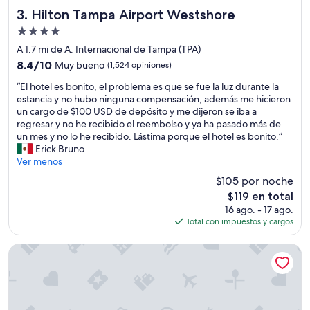
Hilton Tampa Airport Westshore
3. Hilton Tampa Airport Westshore
Propiedad
de
A 1.7 mi de A. Internacional de Tampa (TPA)
4.0
8.4
8.4/10
Muy bueno
(1,524 opiniones)
estrellas
de
“
“El hotel es bonito, el problema es que se fue la luz durante la
10,
E
estancia y no hubo ninguna compensación, además me hicieron
Muy
l
un cargo de $100 USD de depósito y me dijeron se iba a
bueno,
h
regresar y no he recibido el reembolso y ya ha pasado más de
(1,524
o
un mes y no lo he recibido. Lástima porque el hotel es bonito.”
opiniones)
t
Erick Bruno
e
Ver menos
l
$105 por noche
e
El
$119 en total
s
precio
16 ago. - 17 ago.
b
actual
Total con impuestos y cargos
o
es
n
de
i
Hotel Alba, Tapestry Collection by Hilton
$119
t
o
,
e
l