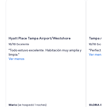
Hyatt Place Tampa Airport/Westshore
Tampa Airpo
e
s
y
e
l
l
o
s
Hyatt Place Tampa Airport/Westshore
Tampa Airp
t
e
10/10
Excelente
10/10
Excelen
d
"Todo estuvo excelente. Habitación muy amplia y
"Perfect loc
a
limpia."
Ver menos
n
Ver menos
e
l
c
o
n
t
a
c
t
o
d
Mario
(se hospedó 1 noches)
GLORIA E
(se