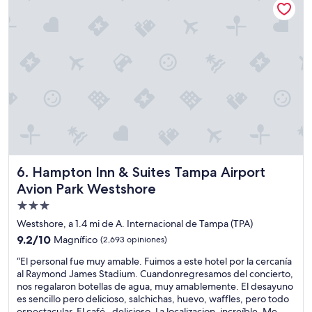
n
$153
g
u
n
a
c
o
m
p
e
n
s
a
c
Hampton Inn & Suites Tampa Airport Avion Park Westshor
6. Hampton Inn & Suites Tampa Airport
i
Avion Park Westshore
ó
n
Propiedad
,
de
Westshore, a 1.4 mi de A. Internacional de Tampa (TPA)
a
3.0
9.2
9.2/10
Magnífico
(2,693 opiniones)
d
estrellas
de
e
“
“El personal fue muy amable. Fuimos a este hotel por la cercanía
10,
m
E
al Raymond James Stadium. Cuandonregresamos del concierto,
Magnífico,
á
l
nos regalaron botellas de agua, muy amablemente. El desayuno
(2,693
s
p
es sencillo pero delicioso, salchichas, huevo, waffles, pero todo
opiniones)
m
e
espectacular. El café , delicioso. La localizacion, increíble. Me