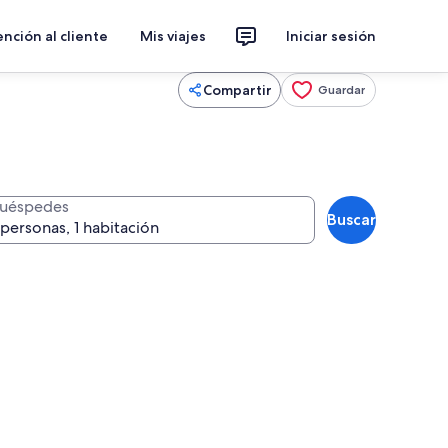
nción al cliente
Mis viajes
Iniciar sesión
Compartir
Guardar
uéspedes
Buscar