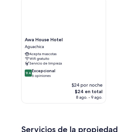
Awa
Awa House Hotel
House
Aguachica
Hotel
Acepta mascotas
Aguachica
Wifi gratuito
Servicio de limpieza
9.4
Excepcional
9.4
de
6 opiniones
10,
$24 por noche
Excepcional,
El
$24 en total
6
precio
opiniones
8 ago. - 9 ago.
actual
es
de
$24
Servicios de la propiedad