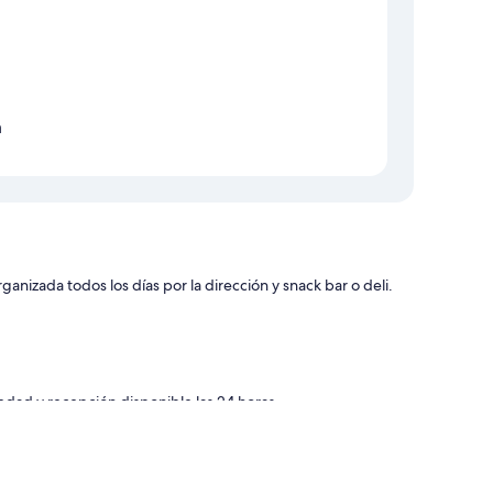
a
anizada todos los días por la dirección y snack bar o deli.
iedad y recepción disponible las 24 horas
 comodidades como ropa de cama de alta calidad y espacio