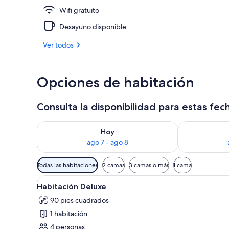
Wifi gratuito
Ropa de cama 
Desayuno disponible
Ver todos
Opciones de habitación
Consulta la disponibilidad para estas fec
Consulta la disponibilidad para hoy ago 7 - ago 8
Consulta la d
Hoy
ago 7 - ago 8
Filtros
Todas las habitaciones
2 camas
3 camas o más
1 cama
disponibles
Abrir
Ropa de cama de alta calidad, 
para
3
Habitación Deluxe
todas
las
90 pies cuadrados
las
habitaciones
1 habitación
fotos
de
4 personas