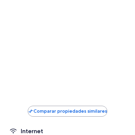
para trabajar con laptop, además de detalles como wifi gratis y aire
Otros servicios que también encontrarás en las habitaciones son:
Televisiones de pantalla plana de 32 pulgadas con canales por c
Cafeteras, servicio de limpieza diario y escritorios
Comparar propiedades similares
Internet