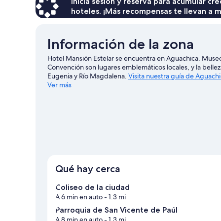
Inicia sesión y reserva para acumular c
hoteles. ¡Más recompensas te llevan a m
Información de la zona
Hotel Mansión Estelar se encuentra en Aguachica. Museo
Convención son lugares emblemáticos locales, y la bellez
Eugenia y Río Magdalena.
Visita nuestra guía de Aguach
Ver más
Qué hay cerca
Coliseo de la ciudad
A 6 min en auto
- 1.3 mi
Parroquia de San Vicente de Paúl
A 8 min en auto
- 1.3 mi