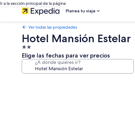
Ir a la sección principal de la página
Planea tu viaje
Ver todas las propiedades
Hotel Mansión Estelar
Propiedad
de
Elige las fechas para ver precios
2.0
¿A dónde quieres ir?
estrellas
Galería
de
fotos
de
Hotel
Mansión
Estelar