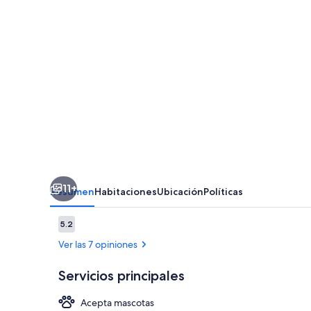
11+
Resumen
Habitaciones
Ubicación
Políticas
Opiniones
5.2
5.2 de 10,
Ver las 7 opiniones
Servicios principales
Acepta mascotas