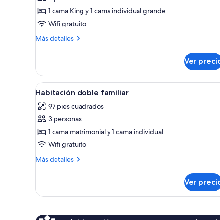
Habitación
1 cama King y 1 cama individual grande
Deluxe
Wifi gratuito
Más
Más detalles
detalles
sobre
Ver preci
Habitación
Deluxe
Abrir
Habitación doble familiar | Ro
3
Habitación doble familiar
todas
97 pies cuadrados
las
3 personas
fotos
de
1 cama matrimonial y 1 cama individual
Habitación
Wifi gratuito
doble
Más
Más detalles
familiar
detalles
sobre
Ver preci
Habitación
doble
familiar