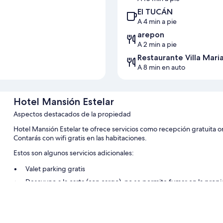
El TUCÁN
A 4 min a pie
arepon
A 2 min a pie
Restaurante Villa Mari
A 8 min en auto
Hotel Mansión Estelar
Aspectos destacados de la propiedad
Hotel Mansión Estelar te ofrece servicios como recepción gratuita org
Contarás con wifi gratis en las habitaciones.
Estos son algunos servicios adicionales:
Valet parking gratis
Desayuno a la carta (con cargo), no se permite fumar en la prop
Características de la habitación
Todas las habitaciones cuentan con muebles diferentes, y brindan