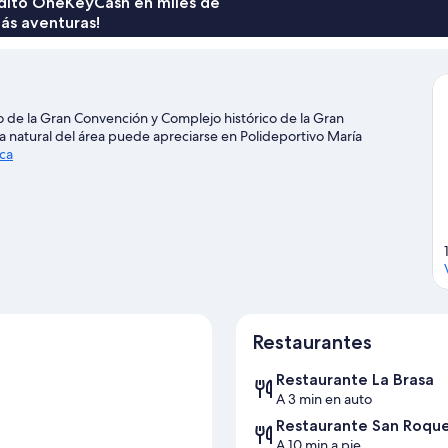
rédito OneKeyCash en miles de
ás aventuras!
 de la Gran Convención y Complejo histórico de la Gran
a natural del área puede apreciarse en Polideportivo María
ica
Restaurantes
Restaurante La Brasa
A 3 min en auto
Restaurante San Roqu
A 10 min a pie