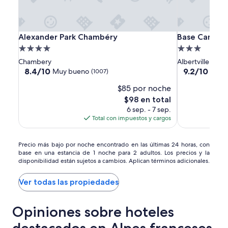
Alexander
Alexander
Base
Alexander Park Chambéry
Base Camp Lod
Alexander Park Chambéry
Base Camp Lo
Park
Park
Camp
Propiedad
Propiedad
Chambéry
Chambéry
Lodge
de
de
Chambery
Albertville
-
4.0
3.0
8.4
9.2
8.4/10
9.2/10
Muy bueno
Magní
(1007)
Albertville
de
de
estrellas
estrellas
$85 por noche
10,
10,
Muy
Magnífico,
El
$98 en total
bueno,
(228)
precio
6 sep. - 7 sep.
(1007)
actual
Total con impuestos y cargos
es
de
Precio
$98
Precio más bajo por noche encontrado en las últimas 24 horas, con
base en una estancia de 1 noche para 2 adultos. Los precios y la
más
disponibilidad están sujetos a cambios. Aplican términos adicionales.
bajo
por
noche
Ver todas las propiedades
encontrado
en
Opiniones sobre hoteles
las
últimas
24