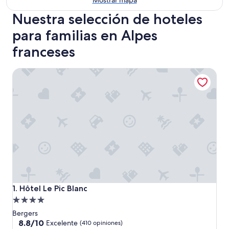
Mostrar mapa
Nuestra selección de hoteles
para familias en Alpes
franceses
Hôtel Le Pic Blanc
Hôtel Le Pic Blanc
1. Hôtel Le Pic Blanc
Propiedad
de
Bergers
4.0
8.8
8.8/10
Excelente
(410 opiniones)