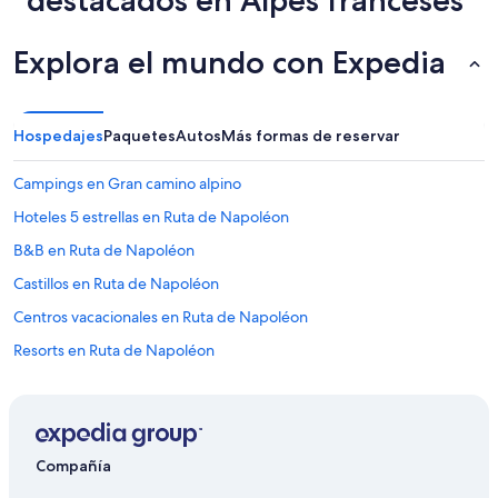
destacados en Alpes franceses
horas,
con
Explora el mundo con Expedia
base
en
una
estancia
Hospedajes
Paquetes
Autos
Más formas de reservar
de
1
noche
Campings en Gran camino alpino
para
Hoteles 5 estrellas en Ruta de Napoléon
2
adultos.
B&B en Ruta de Napoléon
Los
precios
Castillos en Ruta de Napoléon
y
Centros vacacionales en Ruta de Napoléon
la
disponibilidad
Resorts en Ruta de Napoléon
están
sujetos
Apart-Hoteles en Ruta de Napoléon
a
Hoteles de lujo en Ruta de Napoléon
cambios.
Aplican
Hoteles con restaurante en Ruta de Napoléon
términos
Compañía
adicionales.
Hoteles en Ruta de Napoléon