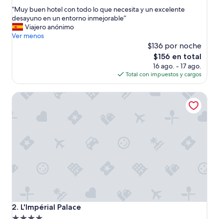
de
estrellas
“
“Muy buen hotel con todo lo que necesita y un excelente
10,
M
desayuno en un entorno inmejorable”
Excelente,
u
Viajero anónimo
(410
y
Ver menos
opiniones)
b
$136 por noche
u
El
$156 en total
e
precio
16 ago. - 17 ago.
n
actual
Total con impuestos y cargos
h
es
o
de
L'Impérial Palace
t
$156
e
l
c
o
n
t
o
d
o
l
o
q
L'Impérial Palace
2. L'Impérial Palace
u
Propiedad