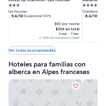
h
adicionales.
Chamonix
Chamonix
Park
Propiedad
Propiedad
e
-
-
Chambéry
de
de
e
Les Houches
Chambery
Les
Les
n
3.0
4.0
9.4
8.4
9.4/10
8.4/10
Excepcional
Muy 
(1009)
c
Houches
Houches
de
de
estrellas
estrellas
e
$92 por noche
10,
10,
r
Excepcional,
Muy
El
$106 en total
r
(1009)
bueno,
precio
6 sep. - 7 sep.
a
(1007)
actual
Total con impuestos y cargos
d
es
o
de
e
$106
Ver todas las propiedades
n
u
n
Hoteles para familias con
c
alberca en Alpes franceses
o
c
h
Alexander Park Chambéry
Base Camp Lod
e
.
”