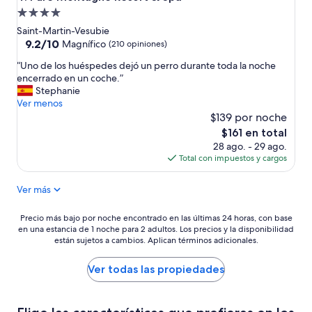
e
Propiedad
”
de
Saint-Martin-Vesubie
4.0
9.2
9.2/10
Magnífico
(210 opiniones)
de
estrellas
“
“Uno de los huéspedes dejó un perro durante toda la noche
10,
U
encerrado en un coche.”
Magnífico,
n
Stephanie
(210
o
Ver menos
opiniones)
d
$139 por noche
e
El
$161 en total
l
precio
28 ago. - 29 ago.
o
actual
Total con impuestos y cargos
s
es
h
de
Ver más
u
$161
é
s
Precio
Precio más bajo por noche encontrado en las últimas 24 horas, con base
p
en una estancia de 1 noche para 2 adultos. Los precios y la disponibilidad
más
e
están sujetos a cambios. Aplican términos adicionales.
bajo
d
por
e
noche
Ver todas las propiedades
s
encontrado
d
en
e
las