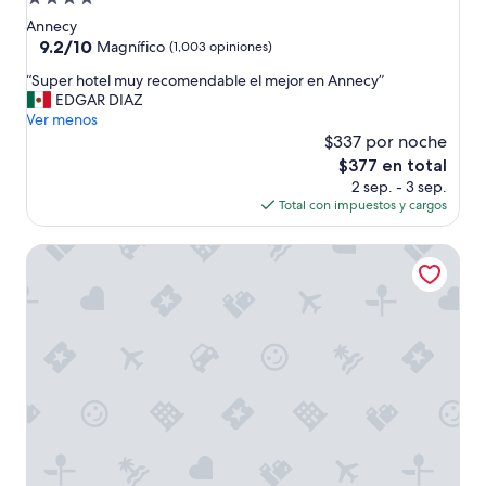
e
de
n
Annecy
e
4.0
9.2
9.2/10
Magnífico
(1,003 opiniones)
c
de
estrellas
“
e
“Super hotel muy recomendable el mejor en Annecy”
10,
S
s
EDGAR DIAZ
Magnífico,
u
i
Ver menos
(1,003
p
t
$337 por noche
opiniones)
e
a
El
$377 en total
r
y
precio
2 sep. - 3 sep.
h
u
actual
Total con impuestos y cargos
o
n
es
t
e
de
RockyPop Chamonix - Les Houches
e
x
$377
l
c
m
e
u
l
y
e
r
n
e
t
c
e
o
d
m
e
e
s
n
a