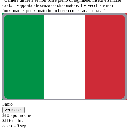
“Camera discreta se non fosse pieno di ragnatele, insetti e zanzare,
caldo insopportabile senza condizionatore, TV vecchia e non
funzionante, posizionato in un bosco con strada sterrata”
Fabio
Ver menos
$105 por noche
$116 en total
8 sep. - 9 sep.