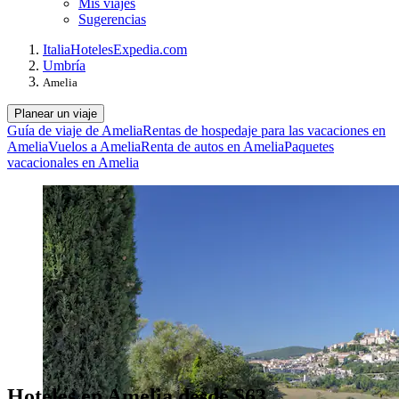
Mis viajes
Sugerencias
Italia
Hoteles
Expedia.com
Umbría
Amelia
Planear un viaje
Guía de viaje de Amelia
Rentas de hospedaje para las vacaciones en
Amelia
Vuelos a Amelia
Renta de autos en Amelia
Paquetes
vacacionales en Amelia
Hoteles en Amelia desde $63