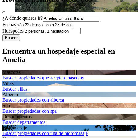
¿A dónde quieres ir?
Fechas
Huéspedes
Buscar
Encuentra un hospedaje especial en
Amelia
Mascotas
Buscar propiedades que aceptan mascotas
Villas
Buscar villas
Alberca
Buscar propiedades con alberca
Spa
Buscar propiedades con spa
Departa­mentos
Buscar departamentos
Hidromasaje
Buscar propiedades con tina de hidromasaje