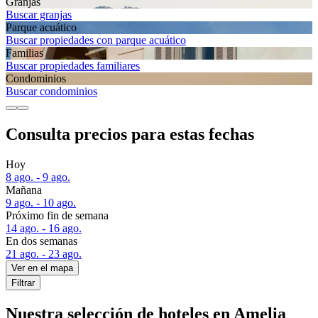
Granjas
Buscar granjas
Parque acuático
Buscar propiedades con parque acuático
Familias
Buscar propiedades familiares
Condominios
Buscar condominios
Consulta precios para estas fechas
Hoy
8 ago. - 9 ago.
Mañana
9 ago. - 10 ago.
Próximo fin de semana
14 ago. - 16 ago.
En dos semanas
21 ago. - 23 ago.
Ver en el mapa
Filtrar
Nuestra selección de hoteles en Amelia