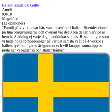
Relais Tenuta del Gallo
Amelia
9.0/10
Magnífico
(12 opiniones)
“Familj på 4 vuxna var här, vana resenärer i Italien. Boendet vinner
på fina omgivningarna och överlag var det 3 bra dagar. Service är
hemsk. Städning ej varje dag, handdukar saknas. Restaurangen som
vi hade höga förhoppningar på var det sämsta vi åt på 4 veckor i
Italien, tyvärr... ägaren är ignorant och vill knappt stanna upp och
prata när vi bjuder in och ställer frågor.”