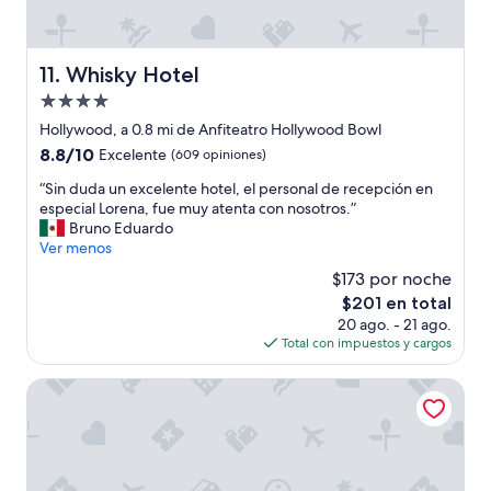
n
c
i
ó
Whisky Hotel
11. Whisky Hotel
n
Propiedad
d
e
de
Hollywood, a 0.8 mi de Anfiteatro Hollywood Bowl
l
4.0
8.8
8.8/10
Excelente
(609 opiniones)
p
estrellas
de
e
“
“Sin duda un excelente hotel, el personal de recepción en
10,
r
S
especial Lorena, fue muy atenta con nosotros.”
Excelente,
s
i
Bruno Eduardo
(609
o
n
Ver menos
opiniones)
n
d
$173 por noche
a
u
l
El
$201 en total
d
.
precio
20 ago. - 21 ago.
a
L
actual
Total con impuestos y cargos
u
o
es
n
n
de
e
The Hollywood Franklin Hotel near Universal Studios
o
$201
x
a
c
g
e
r
l
a
e