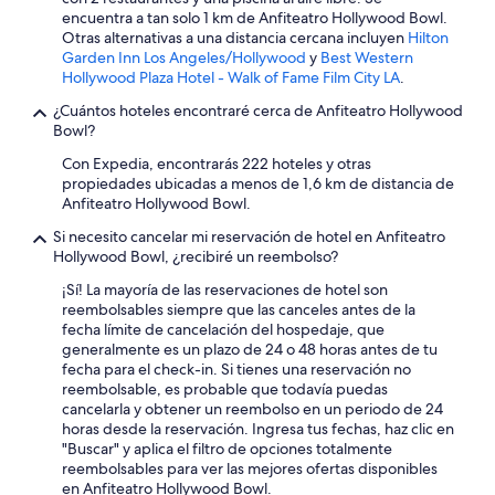
d
encuentra a tan solo 1 km de Anfiteatro Hollywood Bowl.
e
Otras alternativas a una distancia cercana incluyen
Hilton
n
Garden Inn Los Angeles/Hollywood
y
Best Western
o
Hollywood Plaza Hotel - Walk of Fame Film City LA
.
c
h
¿Cuántos hoteles encontraré cerca de Anfiteatro Hollywood
e
Bowl?
,
Con Expedia, encontrarás 222 hoteles y otras
y
propiedades ubicadas a menos de 1,6 km de distancia de
m
Anfiteatro Hollywood Bowl.
o
v
Si necesito cancelar mi reservación de hotel en Anfiteatro
e
Hollywood Bowl, ¿recibiré un reembolso?
r
l
¡Sí! La mayoría de las reservaciones de hotel son
a
reembolsables siempre que las canceles antes de la
c
fecha límite de cancelación del hospedaje, que
a
generalmente es un plazo de 24 o 48 horas antes de tu
m
fecha para el check-in. Si tienes una reservación no
a
reembolsable, es probable que todavía puedas
p
cancelarla y obtener un reembolso en un periodo de 24
a
horas desde la reservación. Ingresa tus fechas, haz clic en
r
"Buscar" y aplica el filtro de opciones totalmente
a
reembolsables para ver las mejores ofertas disponibles
q
en Anfiteatro Hollywood Bowl.