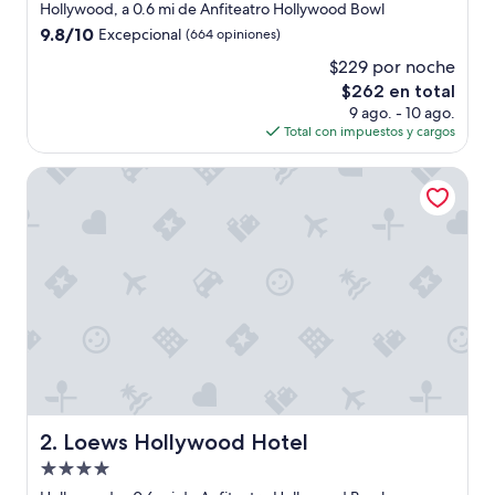
de
Hollywood, a 0.6 mi de Anfiteatro Hollywood Bowl
3.5
9.8
9.8/10
Excepcional
(664 opiniones)
estrellas
de
$229 por noche
10,
El
$262 en total
Excepcional,
precio
(664
9 ago. - 10 ago.
actual
opiniones)
Total con impuestos y cargos
es
de
Loews Hollywood Hotel
$262
Loews Hollywood Hotel
2. Loews Hollywood Hotel
Propiedad
de