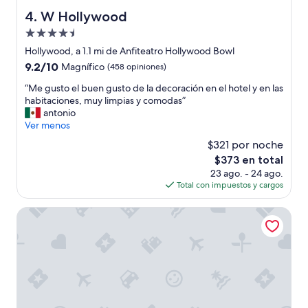
d
W Hollywood
4. W Hollywood
m
a
Propiedad
i
de
Hollywood, a 1.1 mi de Anfiteatro Hollywood Bowl
n
4.5
t
9.2
9.2/10
Magnífico
(458 opiniones)
estrellas
e
de
“
“Me gusto el buen gusto de la decoración en el hotel y en las
n
10,
M
habitaciones, muy limpias y comodas”
a
Magnífico,
e
antonio
n
(458
g
Ver menos
c
opiniones)
u
e
$321 por noche
s
,
El
$373 en total
t
l
precio
23 ago. - 24 ago.
o
a
actual
Total con impuestos y cargos
e
m
es
l
p
de
b
Cara
s
$373
u
w
e
h
n
e
g
r
u
e
s
b
t
r