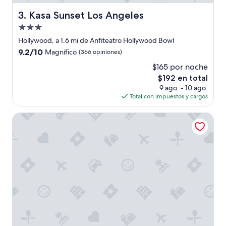
e
r
Kasa Sunset Los Angeles
3. Kasa Sunset Los Angeles
o
Propiedad
o
m
de
Hollywood, a 1.6 mi de Anfiteatro Hollywood Bowl
s
3.0
9.2
9.2/10
Magnífico
(366 opiniones)
a
estrellas
de
r
$165 por noche
10,
e
El
$192 en total
Magnífico,
o
precio
(366
9 ago. - 10 ago.
l
actual
opiniones)
Total con impuestos y cargos
d
es
,
de
W Hollywood
t
$192
h
e
y
t
r
u
l
y
n
e
e