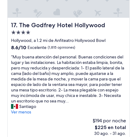
e
s
t
a
c
The Godfrey Hotel Hollywood
17. The Godfrey Hotel Hollywood
i
Propiedad
o
n
de
Hollywood, a 1.2 mi de Anfiteatro Hollywood Bowl
a
4.0
8.6
8.6/10
Excelente
(1,815 opiniones)
m
estrellas
de
i
“
“Muy buena atención del personal. Buenas condiciones del
10,
e
M
lugar y las instalaciones. La habitación estaba limpia, bonita,
Excelente,
n
u
pero muy reducida y desperdiciada: 1- El pasillo lateral de la
(1,815
t
y
cama (lado del baño) muy amplio, puede ajustarse a la
opiniones)
o
b
medida de la mesa de noche, y mover la cama para que el
q
u
espacio de lado de la ventana sea mayor, para poder tener
u
e
una mesa tipo escritorio. 2- La mesa plegable con espejo
e
n
muy incómoda de usar, muy chica e inestable. 3- Necesita
t
a
un escritorio que no sea muy...
a
a
Santiago
m
t
Ver menos
b
e
$194 por noche
i
n
é
El
$225 en total
c
n
precio
30 ago. - 31 ago.
i