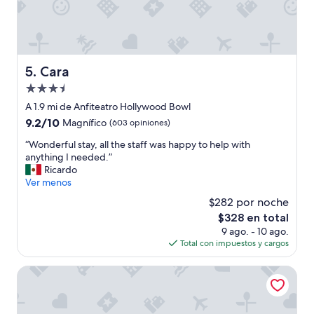
o
o
d
k
e
e
l
n
a
…
d
”
Cara
5. Cara
e
Propiedad
c
o
de
A 1.9 mi de Anfiteatro Hollywood Bowl
r
3.5
9.2
9.2/10
Magnífico
(603 opiniones)
a
estrellas
de
c
“
“Wonderful stay, all the staff was happy to help with
10,
i
W
anything I needed.”
Magnífico,
ó
o
Ricardo
(603
n
n
Ver menos
opiniones)
e
d
$282 por noche
n
e
e
El
$328 en total
r
l
precio
9 ago. - 10 ago.
f
h
actual
Total con impuestos y cargos
u
o
es
l
t
de
s
The Aster
e
$328
t
l
a
y
y