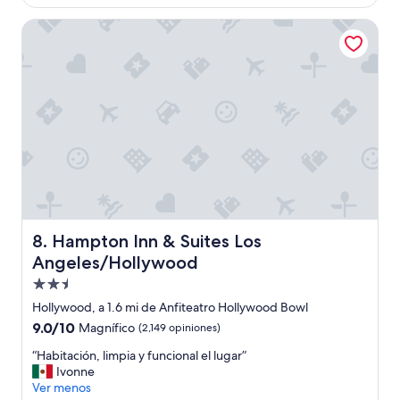
es
s
de
e
Hampton Inn & Suites Los Angeles/Hollywood
$181
r
v
i
c
i
o
y
u
b
i
c
a
c
Hampton Inn & Suites Los Angeles/Hollywood
8. Hampton Inn & Suites Los
i
Angeles/Hollywood
ó
n
Propiedad
,
de
Hollywood, a 1.6 mi de Anfiteatro Hollywood Bowl
s
2.5
9.0
9.0/10
Magnífico
(2,149 opiniones)
o
estrellas
de
l
“
“Habitación, limpia y funcional el lugar”
10,
o
H
Ivonne
Magnífico,
a
a
Ver menos
(2,149
m