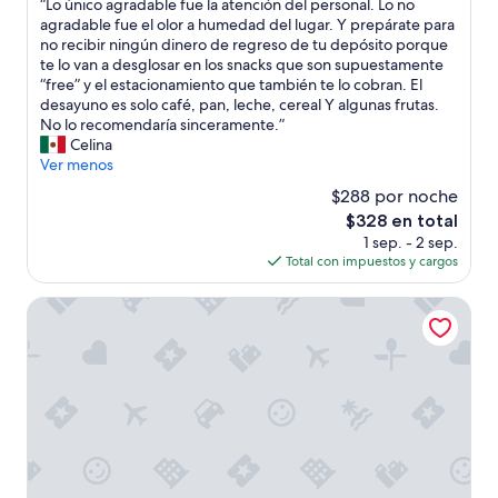
“
“Lo único agradable fue la atención del personal. Lo no
10,
p
L
agradable fue el olor a humedad del lugar. Y prepárate para
Magnífico,
e
o
no recibir ningún dinero de regreso de tu depósito porque
(1,001
r
ú
te lo van a desglosar en los snacks que son supuestamente
opiniones)
o
n
“free” y el estacionamiento que también te lo cobran. El
a
i
desayuno es solo café, pan, leche, cereal Y algunas frutas.
g
c
No lo recomendaría sinceramente.”
u
o
Celina
a
a
Ver menos
e
g
$288 por noche
m
r
b
El
$328 en total
a
o
precio
1 sep. - 2 sep.
d
t
actual
Total con impuestos y cargos
a
e
es
b
l
de
l
Whisky Hotel
l
$328
e
a
f
d
u
a
e
n
l
o
a
.
a
”
t
e