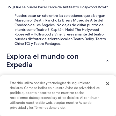
u
e
¿Qué se puede hacer cerca de Anfiteatro Hollywood Bowl?
e
Puedes pasar un rato entre las colecciones que albergan
l
Museum of Death, Rancho La Brea y Museo de Arte del
e
Condado de Los Ángeles. No dejes de visitar puntos de
s
interés como Teatro El Capitán, Hotel The Hollywood
p
Roosevelt y Hollywood y Vine. Si eres amante del teatro,
a
puedes disfrutar del talento local en Teatro Dolby, Teatro
c
Chino TCL y Teatro Pantages.
i
o
d
Explora el mundo con
e
Expedia
l
a
d
o
d
Hospedajes
Vuelos
Paquetes
Autos
Este sitio utiliza cookies y tecnologías de seguimiento
e
similares. Como se indica en nuestro Aviso de privacidad, es
l
Hoteles de Four Seasons en Hollywood Heights
posible que tanto nosotros como nuestros socios
a
recopilemos datos personales y otros detalles. Al continuar
v
Hoteles de Vagabond Inn en Hollywood Heights
utilizando nuestro sitio web, aceptas nuestro Aviso de
e
privacidad y los Términos de servicio.
Hoteles en Hollywood Heights
n
t