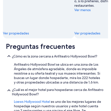
j
o, si lo prefieres, disfru
u
restaurantes.
s
Ver menos
t
a
r
s
e
Ver propiedades
Ver propiedades
a
l
Preguntas frecuentes
a
m
e
¿Cómo es la zona cercana a Anfiteatro Hollywood Bowl?
d
i
Anfiteatro Hollywood Bowl se ubica en una zona de Los
d
Ángeles de atmósfera agradable, donde es imposible
a
resistirse a su oferta teatral y sus museos interesantes. Si
d
buscas un lugar donde hospedarte, mira los 222 hoteles
e
y otras propiedades ubicadas a una distancia de 1,6 km.
l
¿Cuál es el mejor hotel para hospedarse cerca de Anfiteatro
a
Hollywood Bowl?
m
e
Loews Hollywood Hotel
es uno de los mejores lugares de
s
hospedaje según nuestros usuarios y este hotel cuenta
a
con 2 restaurantes y una piscina al aire libre. Se