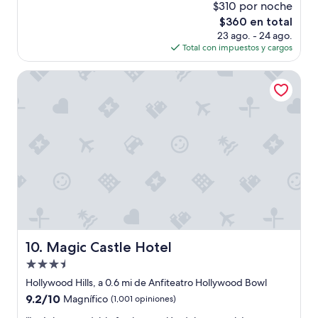
e
$310 por noche
l
10,
l
El
$360 en total
a
Magnífico,
l
precio
s
(2,095
23 ago. - 24 ago.
u
actual
y
opiniones)
Total con impuestos y cargos
g
es
s
a
de
á
Magic Castle Hotel
r
$360
b
”
a
n
a
s
.
H
a
y
c
a
f
é
Magic Castle Hotel
10. Magic Castle Hotel
g
Propiedad
r
a
de
Hollywood Hills, a 0.6 mi de Anfiteatro Hollywood Bowl
t
3.5
9.2
9.2/10
Magnífico
(1,001 opiniones)
i
estrellas
de
s