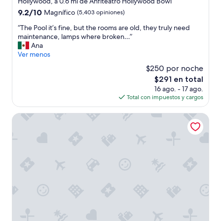
Hollywood, a 0.6 mi de Anfiteatro Hollywood Bowl
4.0
9.2
9.2/10
Magnífico
(5,403 opiniones)
estrellas
de
“
“The Pool it’s fine, but the rooms are old, they truly need
10,
T
maintenance, lamps where broken…”
Magnífico,
h
Ana
(5,403
e
Ver menos
opiniones)
P
$250 por noche
o
El
$291 en total
o
precio
16 ago. - 17 ago.
l
actual
Total con impuestos y cargos
i
es
t
de
’
Kasa Sunset Los Angeles
$291
s
f
i
n
e
,
b
u
t
t
h