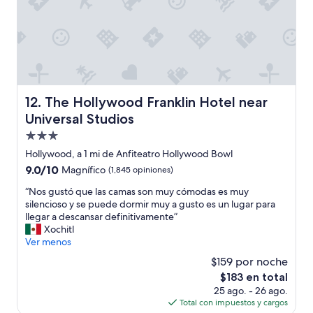
d
n
a
t
b
e
l
h
e
o
f
t
u
e
e
l
The Hollywood Franklin Hotel near Universal Studios
12. The Hollywood Franklin Hotel near
e
,
Universal Studios
l
e
o
l
Propiedad
l
p
de
Hollywood, a 1 mi de Anfiteatro Hollywood Bowl
o
e
3.0
r
9.0
9.0/10
Magnífico
(1,845 opiniones)
r
estrellas
a
de
s
“
“Nos gustó que las camas son muy cómodas es muy
h
10,
o
N
silencioso y se puede dormir muy a gusto es un lugar para
u
Magnífico,
n
o
llegar a descansar definitivamente”
m
(1,845
a
s
Xochitl
e
opiniones)
l
g
Ver menos
d
d
u
a
e
$159 por noche
s
d
r
El
$183 en total
t
d
e
precio
25 ago. - 26 ago.
ó
e
c
actual
Total con impuestos y cargos
q
l
e