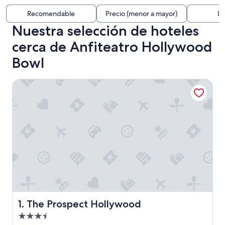
Recomendable
Precio (menor a mayor)
Di
Nuestra selección de hoteles
cerca de Anfiteatro Hollywood
Bowl
The Prospect Hollywood
The Prospect Hollywood
1. The Prospect Hollywood
Propiedad