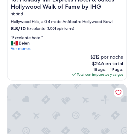
m
o
Hollywood Walk of Fame by IHG
e
n
Propiedad
n
s
t
de
u
Hollywood Hills, a 0.4 mi de Anfiteatro Hollywood Bowl
e
2.5
p
8.8
8.8/10
Excelente
(1,001 opiniones)
”
u
estrellas
de
e
“
“Excelente hotel”
10,
s
E
Belen
Excelente,
t
x
Ver menos
(1,001
a
c
opiniones)
$212 por noche
m
e
El
$246 en total
e
l
precio
18 ago. - 19 ago.
n
e
actual
Total con impuestos y cargos
t
n
es
e
t
de
“
e
The Godfrey Hotel Hollywood
$246
f
h
r
o
e
t
e
e
”
l
y
”
e
l