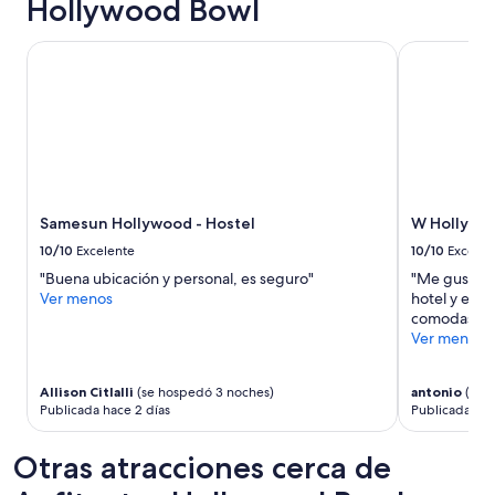
Hollywood Bowl
a
s
b
i
Samesun Hollywood - Hostel
W Hollywo
l
l
e
l
!
o
E
l
l
a
h
t
o
e
t
r
e
a
Samesun Hollywood - Hostel
W Hollywo
l
l
h
10/10
Excelente
10/10
Excelen
d
e
e
"Buena ubicación y personal, es seguro"
"Me gusto e
r
l
Ver menos
hotel y en l
m
a
comodas"
o
c
Ver menos
s
a
o
m
y
Allison Citlalli
(se hospedó 3 noches)
antonio
(se 
a
m
Publicada hace 2 días
Publicada hac
(
u
l
y
a
Otras atracciones cerca de
b
d
i