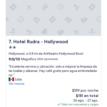
i
p
a
w
s
i
y
t
c
h
o
a
m
n
o
y
d
t
a
Hotel Rudra - Hollywood
7. Hotel Rudra - Hollywood
h
s
i
Propiedad
”
n
de
Hollywood, a 0.8 mi de Anfiteatro Hollywood Bowl
g
2.0
I
9.0
9.0/10
Magnífico
(406 opiniones)
estrellas
n
de
“
“Excelente servicio y ubicación, solo a mejorar la limpieza de
e
10,
E
las toallas y sábanas. Hay café gratis pero agua embotellada
e
Magnífico,
x
no.”
d
(406
c
Lidia
e
opiniones)
e
Ver menos
d
l
.
$159 por noche
e
”
El
$181 en total
n
precio
26 ago. - 27 ago.
t
actual
Total con impuestos y cargos
e