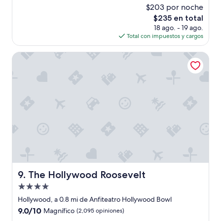
b
opiniones)
e
$203 por noche
i
j
El
$235 en total
t
o
precio
18 ago. - 19 ago.
a
r
actual
Total con impuestos y cargos
c
a
es
i
r
de
ó
The Hollywood Roosevelt
l
$235
n
a
,
l
l
i
i
m
m
p
p
i
i
e
a
z
y
a
f
d
u
e
n
l
c
The Hollywood Roosevelt
9. The Hollywood Roosevelt
a
i
s
Propiedad
o
t
n
de
Hollywood, a 0.8 mi de Anfiteatro Hollywood Bowl
o
a
4.0
a
9.0
9.0/10
Magnífico
(2,095 opiniones)
l
estrellas
l
de