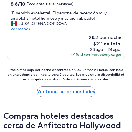
4.0
a
8.6
8.6/10
l
Excelente
(1,007 opiniones)
r
estrellas
de
i
“
“El servicio excelente!! El personal de recepción muy
í
10,
m
E
amable! El hotel hermoso y muy bien ubicado! ”
a
Excelente,
p
l
LUISA LORENA CORDOVA
s
(1,007
i
s
Ver menos
i
opiniones)
a
e
n
,
$182 por noche
r
c
b
El
$211 en total
v
e
o
precio
23 ago. - 24 ago.
i
r
n
actual
Total con impuestos y cargos
c
a
i
es
i
m
t
de
o
e
a
Precio
$211
Precio más bajo por noche encontrado en las últimas 24 horas, con base
e
n
,
en una estancia de 1 noche para 2 adultos. Los precios y la disponibilidad
más
x
t
p
están sujetos a cambios. Aplican términos adicionales.
bajo
c
e
e
por
e
.
r
noche
Ver todas las propiedades
l
”
o
encontrado
e
m
en
n
u
las
t
y
últimas
Compara hoteles destacados
e
r
24
!
e
cerca de Anfiteatro Hollywood
horas,
!
d
con
E
u