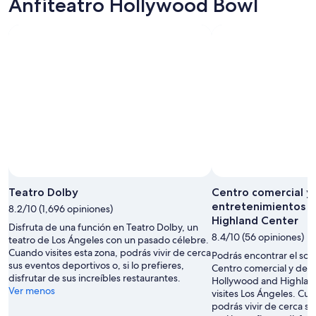
Anfiteatro Hollywood Bowl
o
e
d
n
e
u
l
b
b
i
a
c
ñ
a
o
d
)
o
m
!
u
”
y
a
m
p
l
Teatro Dolby
Centro comercial y
i
entretenimientos 
8.2/10 (1,696 opiniones)
o
Highland Center
Disfruta de una función en Teatro Dolby, un
,
8.4/10 (56 opiniones)
teatro de Los Ángeles con un pasado célebre.
p
Cuando visites esta zona, podrás vivir de cerca
u
Podrás encontrar el sou
sus eventos deportivos o, si lo prefieres,
e
Centro comercial y de 
disfrutar de sus increíbles restaurantes.
d
Hollywood and Highlan
Ver menos
e
visites Los Ángeles. Cua
a
podrás vivir de cerca s