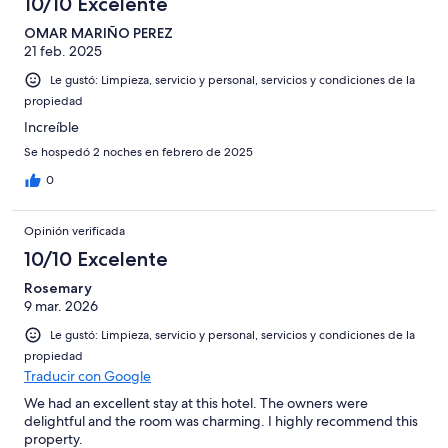
de
10/10 Excelente
opiniones
1
127
de
OMAR MARIÑO PEREZ
opiniones
21 feb. 2025
127
opiniones
Le gustó: Limpieza, servicio y personal, servicios y condiciones de la
propiedad
Increíble
Se hospedó 2 noches en febrero de 2025
0
Opinión verificada
10/10 Excelente
Rosemary
9 mar. 2026
Le gustó: Limpieza, servicio y personal, servicios y condiciones de la
propiedad
Traducir con Google
We had an excellent stay at this hotel. The owners were
delightful and the room was charming. I highly recommend this
property.