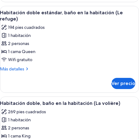
doble
(Les
Deluxe,
Abrir
Un dormitorio con una cama grande, t
inséparables)
3
baño
Habitación doble estándar, baño en la habitación (Le
todas
en
refuge)
la
las
194 pies cuadrados
habitación
fotos
(Les
1 habitación
de
inséparables)
2 personas
Habitación
doble
1 cama Queen
estándar,
Wifi gratuito
baño
Más
Más detalles
en
detalles
la
sobre
Ver precio
Habitación
habitación
doble
(Le
estándar,
Abrir
Un dormitorio con una cama grande, vi
refuge)
4
baño
Habitación doble, baño en la habitación (La volière)
todas
en
269 pies cuadrados
la
las
habitación
1 habitación
fotos
(Le
de
2 personas
refuge)
Habitación
1 cama King