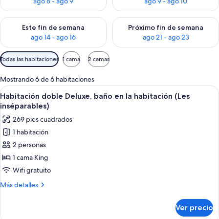
ago 8 - ago 9
ago 9 - ago 10
Consulta la disponibilidad para este fin de semana ago 14 - ag
Consulta la disponibilidad pa
Este fin de semana
Próximo fin de semana
ago 14 - ago 16
ago 21 - ago 23
Filtros
Todas las habitaciones
1 cama
2 camas
disponibles
para
Mostrando 6 de 6 habitaciones
las
Abrir
Una habitación amplia con una cama gr
3
Habitación doble Deluxe, baño en la habitación (Les
habitaciones
todas
inséparables)
las
269 pies cuadrados
fotos
1 habitación
de
2 personas
Habitación
doble
1 cama King
Deluxe,
Wifi gratuito
baño
Más
Más detalles
en
detalles
la
sobre
Ver precio
Habitación
habitación