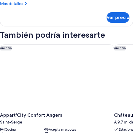
1
Más
Más detalles
cama
detalles
Queen
sobre
Ver precio
Habitación
size
clásica,
1
También podría interesarte
cama
Queen
size
Appart'City Confort Angers
Château 
Anuncio
Anuncio
Appart'City Confort Angers
Château 
Saint-Serge
A 9.7 mi 
Cocina
Acepta mascotas
Estacion