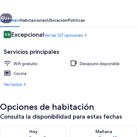
de
tourisme
erior
Siguiente
34+
Resumen
Habitaciones
Ubicación
Políticas
Opiniones
Excepcional
9.8
Ver las 127 opiniones
9.8 de 10,
Servicios principales
Wifi gratuito
Desayuno disponible
Cocina
Ver todos
Vista frontal de la propiedad
Opciones de habitación
Consulta la disponibilidad para estas fechas
Consulta la disponibilidad para hoy ago 8 - ago 9
Consulta la disponibilidad pa
Hoy
Mañana