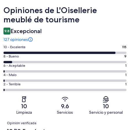
Opiniones
Opiniones de L'Oisellerie
meublé de tourisme
Excepcional
9.8
127 opiniones
Puntuación
10 - Excelente
115
de
Puntuación
8 - Bueno
9
10,
de
es
Puntuación
6 - Aceptable
1
8,
decir,
de
es
Puntuación
4 - Malo
1
Excelente.
6,
decir,
de
Basada
es
Puntuación
2 - Terrible
1
Bueno.
4,
en
decir,
de
Basada
es
115
Aceptable.
2,
en
decir,
de
Basada
es
9
Malo.
10
9.6
10
127
en
decir,
de
Basada
Limpieza
Servicios
Servicio y personal
opiniones
1
Terrible.
127
en
Opiniones
de
Basada
opiniones
Opinión verificada
1
127
en