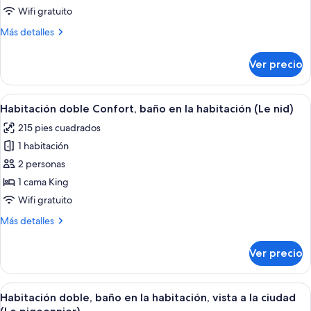
doble,
Wifi gratuito
baño
Más
Más detalles
en
detalles
la
sobre
Ver precio
Habitación
habitación
doble,
(La
baño
Abrir
Un dormitorio acogedor en el ático con
volière)
3
en
Habitación doble Confort, baño en la habitación (Le nid)
todas
la
215 pies cuadrados
habitación
las
(La
1 habitación
fotos
volière)
de
2 personas
Habitación
1 cama King
doble
Wifi gratuito
Confort,
Más
Más detalles
baño
detalles
en
sobre
Ver precio
Habitación
la
doble
habitación
Confort,
Abrir
Una sala acogedora con un sofá azul, 
(Le
4
baño
Habitación doble, baño en la habitación, vista a la ciudad
todas
nid)
en