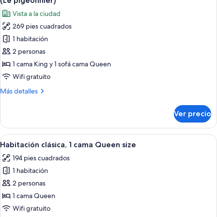
(Le pigeonnier)
la
las
Vista a la ciudad
habitación
fotos
(Le
269 pies cuadrados
de
nid)
1 habitación
Habitación
doble,
2 personas
baño
1 cama King y 1 sofá cama Queen
en
Wifi gratuito
la
Más
Más detalles
habitación,
detalles
vista
sobre
Ver precio
Habitación
a
doble,
la
baño
Abrir
Un dormitorio con una cama, una sill
ciudad
4
en
Habitación clásica, 1 cama Queen size
todas
(Le
la
194 pies cuadrados
habitación,
las
pigeonnier)
vista
1 habitación
fotos
a
de
2 personas
la
Habitación
ciudad
1 cama Queen
(Le
clásica,
Wifi gratuito
pigeonnier)