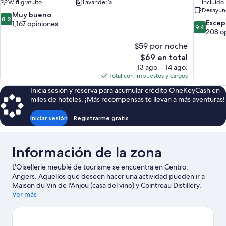
Wifi gratuito
Lavandería
incluido
Desayun
8.2
Muy bueno
8.2
9.4
Excep
de
1,167 opiniones
9.4
de
208 o
10,
10,
Muy
$59 por noche
Excepcion
bueno,
El
$69 en total
208
1,167
precio
13 ago. - 14 ago.
opiniones
opiniones
actual
Total con impuestos y cargos
es
Inicia sesión y reserva para acumular crédito OneKeyCash en
de
miles de hoteles. ¡Más recompensas te llevan a más aventuras!
$69
Iniciar sesión
Registrarme gratis
Información de la zona
L'Oisellerie meublé de tourisme se encuentra en Centro,
Angers. Aquellos que deseen hacer una actividad pueden ir a
Maison du Vin de l'Anjou (casa del vino) y Cointreau Distillery,
mientras que quienes deseen conocer los puntos de interés del
Ver más
área pueden optar por Piscine de LA BAUMETTE y Le Jardin des
Légendes. También vale la pena conocer Centre Culturel
Vincent Malandrin y Parque Terra Botanica.
Visita nuestra guía