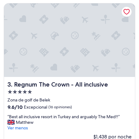
i
s
Regnum The Crown - All inclusive
a
g
f
e
u
n
e
e
p
r
e
a
r
l
f
e
e
s
c
d
t
e
a
l
.
a
L
s
Regnum The Crown - All inclusive
3. Regnum The Crown - All inclusive
a
i
Propiedad
a
n
de
t
s
Zona de golf de Belek
e
5.0
t
9.6
9.6/10
Excepcional
(16 opiniones)
n
a
estrellas
de
c
l
“
“Best all inclusive resort in Turkey and arguably The Med!!”
10,
i
a
B
Matthew
Excepcional,
ó
c
e
Ver menos
(16
n
i
s
opiniones)
$1,438 por noche
d
o
t