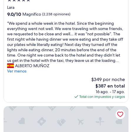
Propiedad
o
s
i
m
de
t
Lara
s
i
5.0
o
9.0
e
9.0/10
Magnífico
(2,238 opiniones)
d
e
estrellas
de
,
a
s
“
“We spend a whole week in the hotel. Since the beginning
10,
w
,
e
W
everything went not well. We were traveling with some friends,
Magnífico,
e
l
l
e
we requested to be close and well… it was “not possible”. The
(2,238
w
a
s
s
first night while having dinner we were eating and they take off
opiniones)
e
s
e
p
our plates while literally eating! Next day they turned off the
r
i
r
e
lights while eating dinner, 20 minutes before the end of the
e
n
v
n
time. One night we come back to the hotel and they didn’t let
c
s
i
d
us get in the hotel with the taxi, they leave us at the loading...
o
t
c
a
ALBERTO MUÑOZ
m
a
i
w
Ver menos
p
l
o
h
l
$349 por noche
a
e
o
i
c
El
$387 en total
n
l
m
i
precio
16 ago. - 17 ago.
l
e
e
o
actual
Total con impuestos y cargos
u
w
n
n
es
g
e
t
e
de
a
e
Transatlantik Hotel & Spa - Ultra All Inclusive
a
s
$387
r
k
r
h
e
i
y
a
s
n
u
s
c
t
p