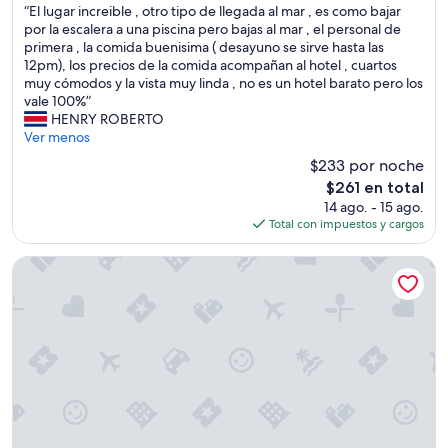
e
o
“
c
“El lugar increible , otro tipo de llegada al mar , es como bajar
l
d
10,
p
n
E
i
por la escalera a una piscina pero bajas al mar , el personal de
i
s
Excepcional,
i
u
l
ó
primera , la comida buenisima ( desayuno se sirve hasta las
e
,
(1,714
n
e
l
n
12pm), los precios de la comida acompañan al hotel , cuartos
n
w
opiniones)
g
s
u
,
muy cómodos y la vista muy linda , no es un hotel barato pero los
t
e
t
t
g
e
vale 100%”
e
r
e
r
a
l
HENRY ROBERTO
e
e
a
a
r
p
Ver menos
n
q
m
s
i
e
l
u
d
$233 por noche
e
n
r
o
e
i
El
$261 en total
x
c
s
s
s
d
precio
14 ago. - 15 ago.
p
r
o
r
t
a
actual
Total con impuestos y cargos
e
e
n
e
e
n
es
c
i
a
s
d
e
de
t
b
l
Gloria Serenity Resort - All Inclusive
t
t
x
$261
a
l
y
a
o
c
t
e
l
u
b
e
i
,
a
r
e
p
v
o
c
a
c
t
a
t
o
n
l
i
s
r
m
t
o
o
,
o
i
e
s
n
h
t
d
s
e
a
a
i
a
c
a
l
c
p
/
o
n