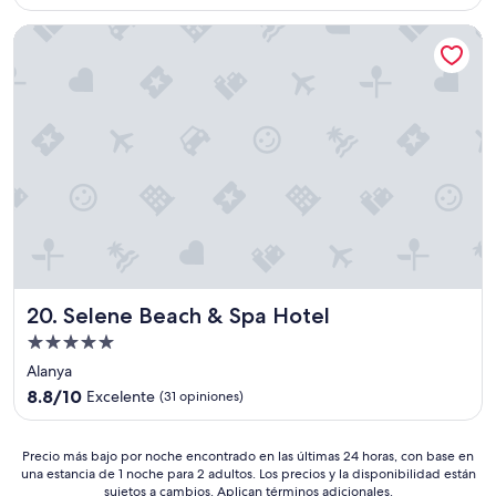
s
t
i
t
Selene Beach & Spa Hotel
i
t
a
m
h
m
a
t
a
t
h
l
e
e
,
s
t
p
e
a
e
t
x
r
t
i
o
i
,
n
n
t
o
g
h
l
f
e
o
o
y
v
Selene Beach & Spa Hotel
20. Selene Beach & Spa Hotel
r
l
a
o
e
Propiedad
l
u
a
de
e
Alanya
r
v
.
5.0
8.8
h
8.8/10
Excelente
(31 opiniones)
e
E
estrellas
de
o
u
l
10,
l
s
s
Excelente,
i
Precio
Precio más bajo por noche encontrado en las últimas 24 horas, con base en
a
e
(31
una estancia de 1 noche para 2 adultos. Los precios y la disponibilidad están
d
más
t
r
sujetos a cambios. Aplican términos adicionales.
opiniones)
a
bajo