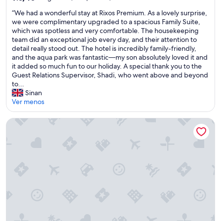
t
e
estrellas
de
o
r
y
“
“We had a wonderful stay at Rixos Premium. As a lovely surprise,
10,
e
a
a
W
we were complimentary upgraded to a spacious Family Suite,
Magnífico,
l
b
n
e
which was spotless and very comfortable. The housekeeping
(185
h
a
d
h
team did an exceptional job every day, and their attention to
opiniones)
o
j
a
a
detail really stood out. The hotel is incredibly family-friendly,
t
a
r
d
and the aqua park was fantastic—my son absolutely loved it and
e
n
g
a
it added so much fun to our holiday. A special thank you to the
l
a
u
w
Guest Relations Supervisor, Shadi, who went above and beyond
,
h
a
o
to...
l
i
b
n
Sinan
a
p
l
d
Ver menos
c
o
y
e
o
r
T
r
Club Boran Mare Beach - All Inclusive
m
l
h
f
o
o
e
u
d
g
M
l
i
e
e
s
d
n
d
t
a
e
!
a
d
r
!
y
d
a
”
a
e
l
t
l
m
R
a
u
i
h