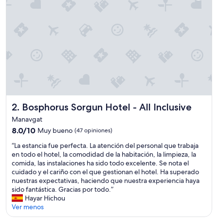
o
t
e
l
m
u
y
b
o
n
i
t
Bosphorus Sorgun Hotel - All Inclusive
2. Bosphorus Sorgun Hotel - All Inclusive
o
Manavgat
e
n
8.0
8.0/10
Muy bueno
(47 opiniones)
c
de
“
“La estancia fue perfecta. La atención del personal que trabaja
o
10,
L
en todo el hotel, la comodidad de la habitación, la limpieza, la
n
Muy
a
comida, las instalaciones ha sido todo excelente. Se nota el
d
bueno,
e
cuidado y el cariño con el que gestionan el hotel. Ha superado
i
(47
s
nuestras expectativas, haciendo que nuestra experiencia haya
c
opiniones)
t
sido fantástica. Gracias por todo.”
i
a
Hayar Hichou
o
n
Ver menos
n
c
e