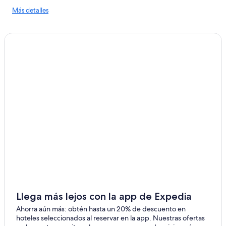
p
Más
Más detalles
e
detalles
d
sobre
g
las
a
tendencias
r
de
d
precios
e
n
s
,
t
h
e
i
m
p
r
e
s
s
i
Llega más lejos con la app de Expedia
v
Ahorra aún más: obtén hasta un 20% de descuento en
e
hoteles seleccionados al reservar en la app. Nuestras ofertas
a