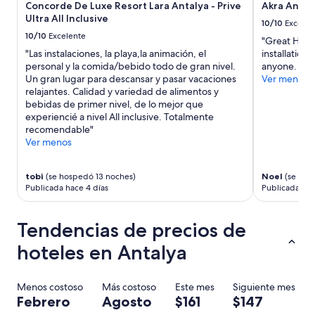
n
Concorde De Luxe Resort Lara Antalya - Prive
Akra Antal
d
Ultra All Inclusive
10/10
Excelen
b
10/10
Excelente
e
"Great Hotel
a
"Las instalaciones, la playa,la animación, el
installation
u
personal y la comida/bebido todo de gran nivel.
anyone. Worl
t
Un gran lugar para descansar y pasar vacaciones
Ver menos
i
relajantes. Calidad y variedad de alimentos y
f
bebidas de primer nivel, de lo mejor que
u
experiencié a nivel All inclusive. Totalmente
l
recomendable"
e
Ver menos
n
v
tobi
(se hospedó 13 noches)
Noel
(se hos
i
Publicada hace 4 días
Publicada hac
r
o
n
Tendencias de precios de
m
e
hoteles en Antalya
n
t
.
Menos costoso
Más costoso
Este mes
Siguiente mes
B
Febrero
Agosto
$161
$147
e