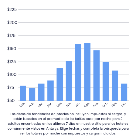
t
w
$225
e
e
$200
n
t
h
$175
e
i
$150
m
p
e
$125
c
c
$100
a
b
$75
l
y
l
$50
Ago.
May.
Nov.
Ene.
Feb.
Mar.
Jun.
Sep.
Oct.
Abr.
Dic.
Jul.
a
n
Los datos de tendencias de precios no incluyen impuestos ni cargos, y
d
están basados en el promedio de las tarifas base por noche para 2
s
adultos encontradas en los últimos 7 días en nuestro sitio para los hoteles
c
comúnmente vistos en Antalya. Elige fechas y completa la búsqueda para
a
ver los totales por noche con impuestos y cargos incluidos.