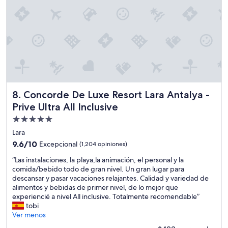
c
a
e
i
u
s
v
t
i
t
e
e
d
e
r
,
a
l
y
w
d
e
t
h
o
r
h
i
y
í
i
c
e
a
n
h
l
,
g
w
Concorde De Luxe Resort Lara Antalya - Prive Ultra All Incl
8. Concorde De Luxe Resort Lara Antalya -
c
c
w
a
a
Prive Ultra All Inclusive
a
e
s
r
f
n
s
Propiedad
i
e
t
p
de
ñ
Lara
t
n
o
o
5.0
e
o
9.6
9.6/10
Excepcional
(1,204 opiniones)
t
c
estrellas
r
t
de
l
o
“
“Las instalaciones, la playa,la animación, el personal y la
í
w
10,
e
n
L
comida/bebido todo de gran nivel. Un gran lugar para
a
e
Excepcional,
s
e
a
descansar y pasar vacaciones relajantes. Calidad y variedad de
,
l
(1,204
s
l
s
alimentos y bebidas de primer nivel, de lo mejor que
b
l
opiniones)
a
q
i
experiencié a nivel All inclusive. Totalmente recomendable”
a
.
n
u
n
tobi
r
W
d
e
s
Ver menos
e
e
v
g
t
s
w
e