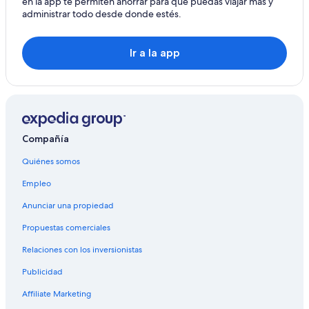
en la app te permiten ahorrar para que puedas viajar más y
r
administrar todo desde donde estés.
c
h
i
Ir a la app
t
e
c
t
u
r
e
Compañía
,
a
Quiénes somos
n
d
Empleo
t
h
Anunciar una propiedad
e
Propuestas comerciales
d
e
Relaciones con los inversionistas
e
p
Publicidad
l
y
Affiliate Marketing
r