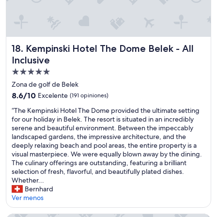
t
i
n
i
c
i
ñ
t
n
o
o
o
o
d
m
n
s
y
a
e
s
,
l
,
b
S
d
a
Kempinski Hotel The Dome Belek - All Inclusive
18. Kempinski Hotel The Dome Belek - All
n
a
u
e
c
o
Inclusive
c
p
v
o
e
k
e
Propiedad
e
m
s
t
r
r
i
de
u
Zona de golf de Belek
o
v
d
d
5.0
n
t
8.6
8.6/10
Excelente
(191 opiniones)
i
a
a
h
estrellas
h
de
s
d
m
o
“
“The Kempinski Hotel The Dome provided the ultimate setting
e
10,
o
v
u
t
T
for our holiday in Belek. The resort is situated in an incredibly
h
Excelente,
r
a
y
e
h
serene and beautiful environment. Between the impeccably
o
(191
,
l
b
l
e
landscaped gardens, the impressive architecture, and the
t
opiniones)
S
e
u
b
K
deeply relaxing beach and pool areas, the entire property is a
e
h
d
e
a
e
visual masterpiece. We were equally blown away by the dining.
l
a
e
n
r
m
The culinary offerings are outstanding, featuring a brilliant
a
d
m
a
a
p
selection of fresh, flavorful, and beautifully plated dishes.
n
i
a
.
t
i
Whether...
d
,
s
I
o
n
Bernhard
t
w
i
d
p
s
Ver menos
h
h
a
e
e
k
e
o
d
a
r
i
y