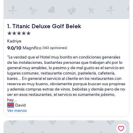
Titanic Deluxe Golf Belek
1. Titanic Deluxe Golf Belek
Propiedad
de
Kadriye
5.0
9.0
9.0/10
Magnífico
(143 opiniones)
estrellas
de
“
“La verdad que el Hotel muy bonito en condiciones generales
10,
L
de las instalaciones, bastantes personas que trabajan ahi por lo
Magnífico,
a
general muy amables, lo pesimo y de mal gusto es el servicio en
(143
v
lugares comunes, restaurante común, pastelería, cafetería,
opiniones)
e
bares... En general el servicio al cliente en los restaurantes con
r
reserva es muy bueno, obviamente porque buscan sus propinas
d
y además compras extras de vinos, bebidas y demás pero de no
a
ser en esos restaurantes, el servicio es sumamente pésimo,
d
hay...
q
David
u
Ver menos
e
e
Bosphorus Sorgun Hotel - All Inclusive
l
H