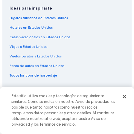
e
Ideas para inspirarte
l
a
Lugares turísticos de Estados Unidos
x
i
Hoteles en Estados Unidos
n
g
Casas vacacionales en Estados Unidos
b
e
Viajes a Estados Unidos
a
Vuelos baratos a Estados Unidos
c
h
Renta de autos en Estados Unidos
a
n
Todos los tipos de hospedaje
d
p
o
Políticas
o
Este sitio utiliza cookies y tecnologías de seguimiento
l
Privacidad
similares. Como se indica en nuestro Aviso de privacidad, es
a
posible que tanto nosotros como nuestros socios
Cookies
r
recopilemos datos personales y otros detalles. Al continuar
e
utilizando nuestro sitio web, aceptas nuestro Aviso de
Términos de uso
a
privacidad y los Términos de servicio.
s
Términos y condiciones de One Key™
,