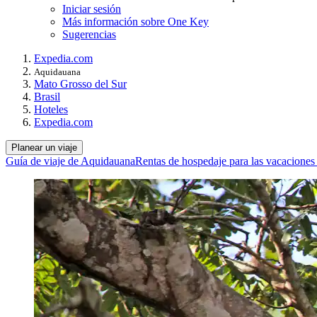
Iniciar sesión
Más información sobre One Key
Sugerencias
Expedia.com
Aquidauana
Mato Grosso del Sur
Brasil
Hoteles
Expedia.com
Planear un viaje
Guía de viaje de Aquidauana
Rentas de hospedaje para las vacacione