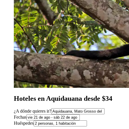
Hoteles en Aquidauana desde $34
¿A dónde quieres ir?
Fechas
Huéspedes