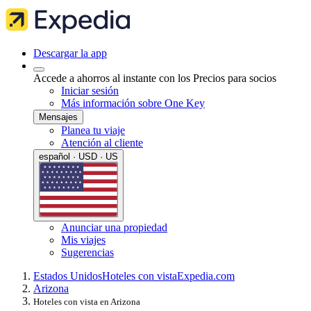
Descargar la app
Accede a ahorros al instante con los Precios para socios
Iniciar sesión
Más información sobre One Key
Mensajes
Planea tu viaje
Atención al cliente
español · USD · US
Anunciar una propiedad
Mis viajes
Sugerencias
Estados Unidos
Hoteles con vista
Expedia.com
Arizona
Hoteles con vista en Arizona