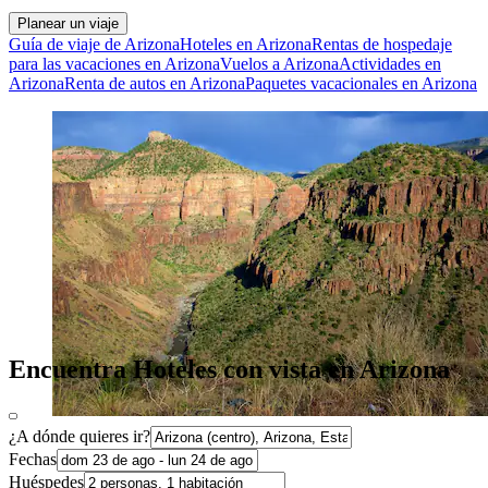
Planear un viaje
Guía de viaje de Arizona
Hoteles en Arizona
Rentas de hospedaje
para las vacaciones en Arizona
Vuelos a Arizona
Actividades en
Arizona
Renta de autos en Arizona
Paquetes vacacionales en Arizona
Encuentra Hoteles con vista en Arizona
¿A dónde quieres ir?
Fechas
Huéspedes