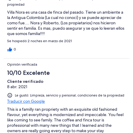
propiedad
Villa Nora es una casa de finca del pasado. Tiene un ambiente a
la Antigua Colombia (La cual no conocí) y se puede apreciar de
como fue.... Nora y Roberto, (Los propietarios) nos hicieron
sentir en familia. Es mas, puedo asegurar y se que lo leeran ellos
que somos familia!!!!
Se hospedó 2 noches en marzo de 2021
0
Opinión verificada
10/10 Excelente
Cliente verificado
8 abr. 2021
Le gustó: Limpieza, servicio y personal, condiciones de la propiedad
Traducir con Google
This is a familly ran propriety with an exquisite old fashioned
flavour, yet everything is modernized and impeccable. You feel
like coming to see family. The coffee and finca tour is
professional with many new things that I learned and the
owners are really going every step to make your stay