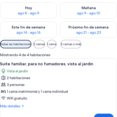
Consulta la disponibilidad para hoy ago 8 - ago 9
Consulta la disponibilidad pa
Hoy
Mañana
ago 8 - ago 9
ago 9 - ago 10
Consulta la disponibilidad para este fin de semana ago 14 - ag
Consulta la disponibilidad pa
Este fin de semana
Próximo fin de semana
ago 14 - ago 16
ago 21 - ago 23
Filtros
Todas las habitaciones
2 camas
1 cama
3 camas o más
disponibles
para
Mostrando 4 de 4 habitaciones
las
Abrir
Suite familiar, para no fumadores, vista
1
Suite familiar, para no fumadores, vista al jardín
habitaciones
todas
Vista al jardín
las
2 habitaciones
fotos
de
3 personas
Suite
1 cama matrimonial y 1 cama individual
familiar,
Wifi gratuito
para
Más
Más detalles
no
detalles
fumadores,
sobre