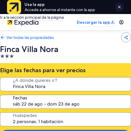
Usa la app
Accede a ahorros al instante con la app
Ir a la sección principal de la página
Descargar la app
Ver todas las propiedades
Finca Villa Nora
Propiedad
de
3.0
Elige las fechas para ver precios
estrellas
¿A dónde quieres ir?
Fechas
Huéspedes