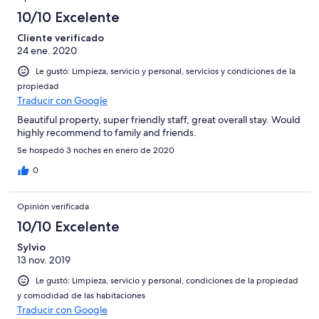
großrtig - hier bitte bei Bedarf nach Alejandra fragen. Die
10/10 Excelente
engagierte Führung ist sehr zu empfehlen. Fazit - Die Villa Nora
Cliente verificado
ist zu 100% zu empfehlen. Neben der traumhaft schönen
24 ene. 2020
Anlage, bei der jedes Detail stimmt, kommt die ganz
wunderbare Gastfreundschaft der Señora Nora und ihrer
Le gustó: Limpieza, servicio y personal, servicios y condiciones de la
Mitarbeiter hinzu.
propiedad
Traducir con Google
Beautiful property, super friendly staff, great overall stay. Would
highly recommend to family and friends.
Se hospedó 3 noches en enero de 2020
0
Opinión verificada
10/10 Excelente
Sylvio
13 nov. 2019
Le gustó: Limpieza, servicio y personal, condiciones de la propiedad
y comodidad de las habitaciones
Traducir con Google