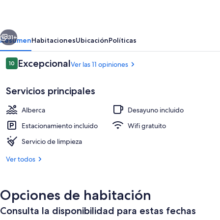
Nora
erior
Siguiente
31+
Resumen
Habitaciones
Ubicación
Políticas
Opiniones
Excepcional
10
Ver las 11 opiniones
10 de 10,
Servicios principales
Alberca
Desayuno incluido
Estacionamiento incluido
Wifi gratuito
Servicio de limpieza
Alberca al aire libre, sombrillas en la 
Ver todos
Opciones de habitación
Consulta la disponibilidad para estas fechas