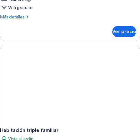
Confort,
Wifi gratuito
para
Más
Más detalles
no
detalles
fumadores
sobre
Ver precio
Cabaña
Confort,
para
no
fumadores
Habitación triple familiar
Vista al jardín