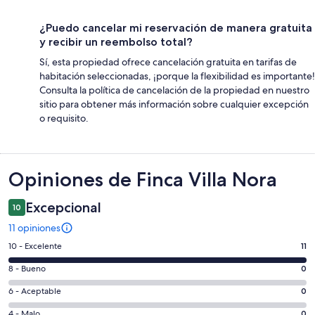
¿Puedo cancelar mi reservación de manera gratuita
y recibir un reembolso total?
Sí, esta propiedad ofrece cancelación gratuita en tarifas de
habitación seleccionadas, ¡porque la flexibilidad es importante!
Consulta la política de cancelación de la propiedad en nuestro
sitio para obtener más información sobre cualquier excepción
o requisito.
Opiniones
Opiniones de Finca Villa Nora
Excepcional
10
11 opiniones
Puntuación
10 - Excelente
11
de
Puntuación
8 - Bueno
0
10,
de
es
Puntuación
6 - Aceptable
0
8,
decir,
de
es
Puntuación
4 - Malo
0