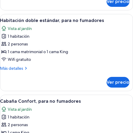
Ver precio
Suite
vista
familiar,
al
para
Abrir
Habitación doble estándar, para no fu
jardín
3
no
Habitación doble estándar, para no fumadores
todas
fumadores,
Vista al jardín
vista
las
al
1 habitación
fotos
jardín
de
2 personas
Habitación
1 cama matrimonial o 1 cama King
doble
Wifi gratuito
estándar,
Más
Más detalles
para
detalles
no
sobre
Ver precio
Habitación
fumadores
doble
estándar,
Abrir
Cabaña Confort, para no fumadores | 
5
para
Cabaña Confort, para no fumadores
todas
no
Vista al jardín
fumadores
las
1 habitación
fotos
de
2 personas
Cabaña
1 cama King