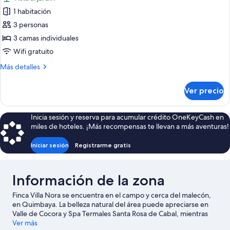
1 habitación
3 personas
3 camas individuales
Wifi gratuito
Más
Más detalles
detalles
sobre
Ver precio
Habitación
triple
familiar
Inicia sesión y reserva para acumular crédito OneKeyCash en
miles de hoteles. ¡Más recompensas te llevan a más aventuras!
Iniciar sesión
Registrarme gratis
Información de la zona
Finca Villa Nora se encuentra en el campo y cerca del malecón,
en Quimbaya. La belleza natural del área puede apreciarse en
Valle de Cocora y Spa Termales Santa Rosa de Cabal, mientras
que Panaca y Parque del Café son algunos de los puntos de
Ver más