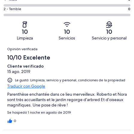
Excelente.
6,
decir,
de
Basada
es
Puntuación
2 - Terrible
0
Bueno.
4,
en
decir,
de
Basada
es
11
Aceptable.
2,
en
decir,
de
Basada
es
0
Malo.
10
10
10
11
en
decir,
de
Basada
Limpieza
Servicios
Servicio y personal
opiniones
0
Terrible.
11
en
Opiniones
de
Basada
opiniones
Opinión verificada
0
11
en
de
10/10 Excelente
opiniones
0
11
de
Cliente verificado
opiniones
15 ago. 2019
11
opiniones
Le gustó: Limpieza, servicio y personal, condiciones de la propiedad
Traducir con Google
Parenthèse enchantée dans ce lieu merveilleux. Roberto et Nora
sont très accueillants et le jardin regorge d’arbred Et d’oiseaux
magnifiques. Une pose de rêve !
Se hospedó 1 noche en agosto de 2019
0