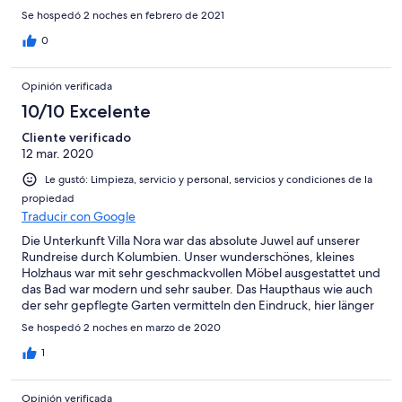
unforgettable.
Se hospedó 2 noches en febrero de 2021
0
Opinión verificada
10/10 Excelente
Cliente verificado
12 mar. 2020
Le gustó: Limpieza, servicio y personal, servicios y condiciones de la
propiedad
Traducir con Google
Die Unterkunft Villa Nora war das absolute Juwel auf unserer
Rundreise durch Kolumbien. Unser wunderschönes, kleines
Holzhaus war mit sehr geschmackvollen Möbel ausgestattet und
das Bad war modern und sehr sauber. Das Haupthaus wie auch
der sehr gepflegte Garten vermitteln den Eindruck, hier länger
bleiben zu wollen. Das angebotene Abendessen war
Se hospedó 2 noches en marzo de 2020
überdurchschnittlich und auf jeden Fall seinen Preis wert. Das
beste waren aber die sehr gastfreundlichen und hilfsbereiten
1
Mitarbeiter. Da wir kaum Spanisch sprechen, organisiete man
uns kurzfristig eine Führung in englischer Sprache für eine
Opinión verificada
Besichtigung auf einer Kaffeeplantage. Auch dieser Ausflug war