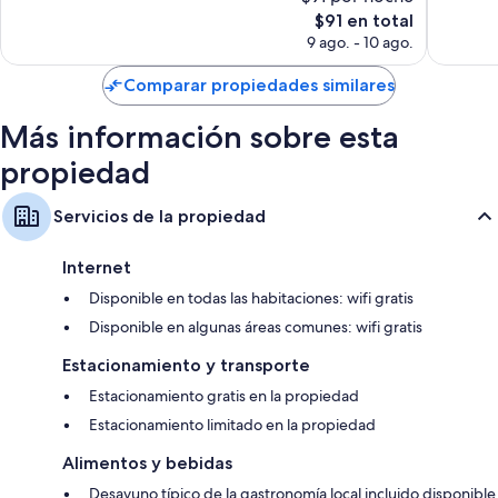
Excepcional,
bueno,
El
$91 en total
143
122
precio
opiniones
9 ago. - 10 ago.
opinion
actual
es
Comparar propiedades similares
de
$91
Más información sobre esta
propiedad
Servicios de la propiedad
Internet
Disponible en todas las habitaciones: wifi gratis
Disponible en algunas áreas comunes: wifi gratis
Estacionamiento y transporte
Estacionamiento gratis en la propiedad
Estacionamiento limitado en la propiedad
Alimentos y bebidas
Desayuno típico de la gastronomía local incluido disponible