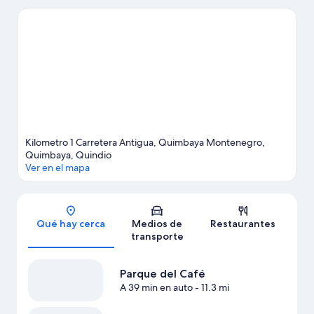
interés más conocidos del área. Jardín Botánico del Quindío y
Bioparque Ukumarí son lugares increíbles que no te puedes
perder.
Visita nuestra guía de Quimbaya
Ver más bed & breakfasts en Quimbaya
Kilometro 1 Carretera Antigua, Quimbaya Montenegro,
Quimbaya, Quindio
Ver en el mapa
Sección del mapa
Qué hay cerca
Medios de
Restaurantes
transporte
Parque del Café
A 39 min en auto
- 11.3 mi