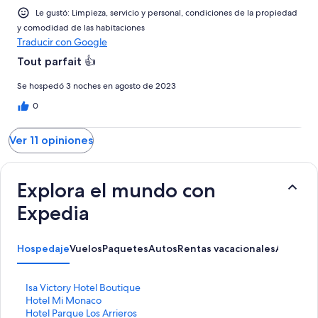
Le gustó: Limpieza, servicio y personal, condiciones de la propiedad
y comodidad de las habitaciones
Traducir con Google
Tout parfait 👍
Se hospedó 3 noches en agosto de 2023
0
Ver 11 opiniones
Explora el mundo con
Expedia
Hospedaje
Vuelos
Paquetes
Autos
Rentas vacacionales
Activida
E
Isa Victory Hotel Boutique
n
E
Hotel Mi Monaco
l
n
E
Hotel Parque Los Arrieros