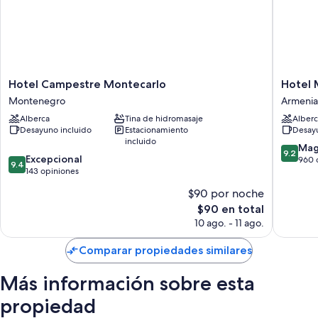
Hotel
Hotel
Hotel Campestre Montecarlo
Hotel 
Campestre
Mocawa
Montenegro
Armenia
Montecarlo
Plaza
Alberca
Tina de hidromasaje
Alberc
Montenegro
Armenia
Desayuno incluido
Estacionamiento
Desayu
Armenia
incluido
9.2
Mag
9.2
9.4
Excepcional
de
960 
9.4
de
143 opiniones
10,
10,
Magnífi
$90 por noche
Excepcional,
960
El
$90 en total
143
opinion
precio
opiniones
10 ago. - 11 ago.
actual
es
Comparar propiedades similares
de
$90
Más información sobre esta
propiedad