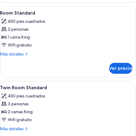
Junior
Abrir
Ropa de cama de alta calidad y miniba
5
Room Standard
todas
430 pies cuadrados
las
2 personas
fotos
de
1 cama King
Room
Wifi gratuito
Standard
Más
Más detalles
detalles
sobre
Ver precio
Room
Standard
Abrir
Ropa de cama de alta calidad y miniba
5
Twin Room Standard
todas
430 pies cuadrados
las
3 personas
fotos
de
2 camas King
Twin
Wifi gratuito
Room
Más
Más detalles
Standard
detalles