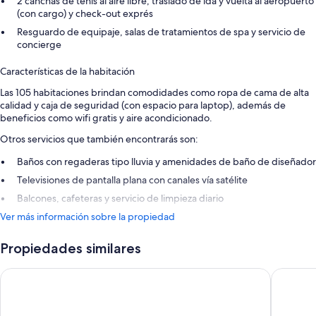
2 canchas de tenis al aire libre, traslado de ida y vuelta al aeropuerto
(con cargo) y check-out exprés
Resguardo de equipaje, salas de tratamientos de spa y servicio de
concierge
Características de la habitación
Las 105 habitaciones brindan comodidades como ropa de cama de alta
calidad y caja de seguridad (con espacio para laptop), además de
beneficios como wifi gratis y aire acondicionado.
Otros servicios que también encontrarás son:
Baños con regaderas tipo lluvia y amenidades de baño de diseñador
Televisiones de pantalla plana con canales vía satélite
Balcones, cafeteras y servicio de limpieza diario
Ver más información sobre la propiedad
Propiedades similares
Hotel Campestre Montecarlo
Hotel M