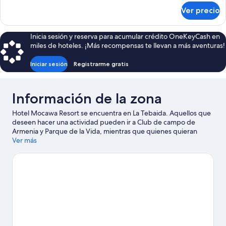
sobre
Ver precio
Suite,
1
cama
Inicia sesión y reserva para acumular crédito OneKeyCash en
King
miles de hoteles. ¡Más recompensas te llevan a más aventuras!
size
Iniciar sesión
Registrarme gratis
Información de la zona
Hotel Mocawa Resort se encuentra en La Tebaida. Aquellos que
deseen hacer una actividad pueden ir a Club de campo de
Armenia y Parque de la Vida, mientras que quienes quieran
apreciar la belleza natural del área pueden visitar Parque de Los
Ver más
Fundadores y La Timid Waterfall. ¿Viajas con niños? No te
pierdas Parque del Café y La Morelia Farm.
Visita nuestra guía de
La Tebaida