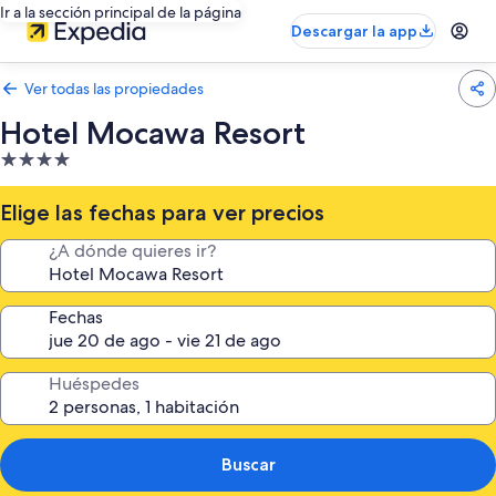
Ir a la sección principal de la página
Descargar la app
Ver todas las propiedades
Hotel Mocawa Resort
Propiedad
de
4.0
Elige las fechas para ver precios
estrellas
¿A dónde quieres ir?
Fechas
Huéspedes
Buscar