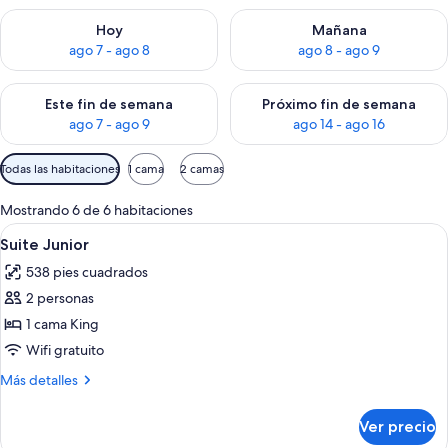
Consulta la disponibilidad para hoy ago 7 - ago 8
Consulta la disponibilidad pa
Hoy
Mañana
ago 7 - ago 8
ago 8 - ago 9
Consulta la disponibilidad para este fin de semana ago 7 - ag
Consulta la disponibilidad par
Este fin de semana
Próximo fin de semana
ago 7 - ago 9
ago 14 - ago 16
Filtros
Todas las habitaciones
1 cama
2 camas
disponibles
para
Mostrando 6 de 6 habitaciones
las
Abrir
Ropa de cama de alta calidad y miniba
8
Suite Junior
habitaciones
todas
538 pies cuadrados
las
2 personas
fotos
de
1 cama King
Suite
Wifi gratuito
Junior
Más
Más detalles
detalles
sobre
Ver precio
Suite