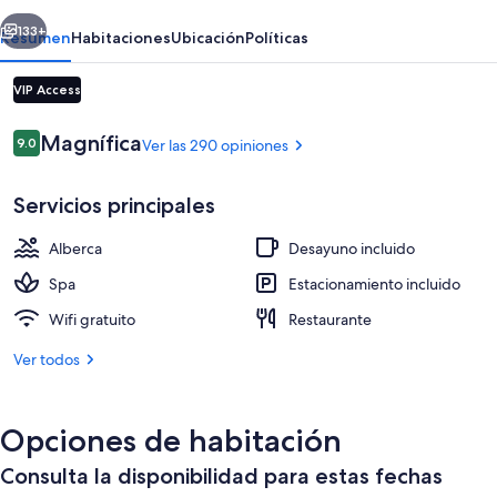
erior
Siguiente
133+
Resumen
Habitaciones
Ubicación
Políticas
VIP Access
Opiniones
Magnífica
9.0
Ver las 290 opiniones
9.0 de 10,
Servicios principales
Alberca
Desayuno incluido
2 albercas al aire libre y camastros
Spa
Estacionamiento incluido
Wifi gratuito
Restaurante
Ver todos
Opciones de habitación
Consulta la disponibilidad para estas fechas