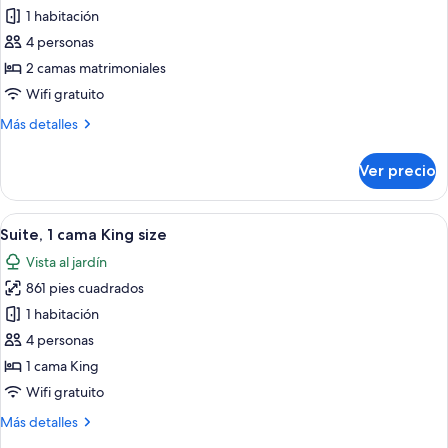
de
1 habitación
Habitación
4 personas
superior
2 camas matrimoniales
con
Wifi gratuito
2
Más
Más detalles
camas
detalles
individuales
sobre
Ver precio
Habitación
superior
con
Abrir
Un dormitorio con una cama grande, u
6
2
Suite, 1 cama King size
todas
camas
Vista al jardín
individuales
las
861 pies cuadrados
fotos
de
1 habitación
Suite,
4 personas
1
1 cama King
cama
Wifi gratuito
King
Más
Más detalles
size
detalles