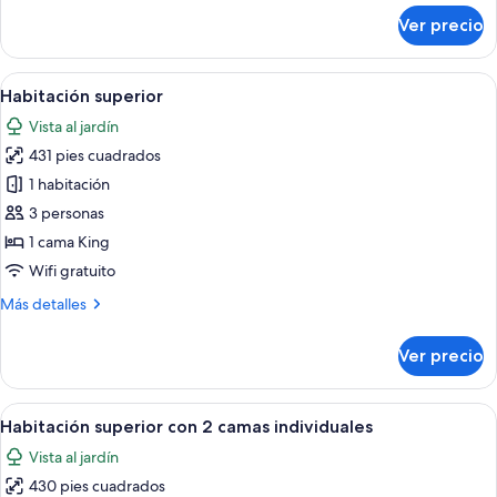
sobre
Ver precio
Twin
Room
Standard
Abrir
Habitación superior | Vista al resort
9
Habitación superior
todas
Vista al jardín
las
431 pies cuadrados
fotos
de
1 habitación
Habitación
3 personas
superior
1 cama King
Wifi gratuito
Más
Más detalles
detalles
sobre
Ver precio
Habitación
superior
Abrir
Habitación de hotel con dos camas, un e
7
Habitación superior con 2 camas individuales
todas
Vista al jardín
las
430 pies cuadrados
fotos