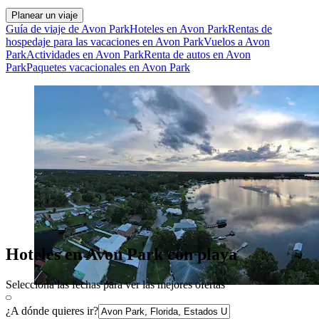
Planear un viaje
Guía de viaje de Avon Park
Hoteles en Avon Park
Rentas de
hospedaje para las vacaciones en Avon Park
Vuelos a Avon
Park
Actividades en Avon Park
Renta de autos en Avon
Park
Paquetes vacacionales en Avon Park
Hoteles en Avon Park con playa
Selecciona las fechas para ver las mejores ofertas
¿A dónde quieres ir?