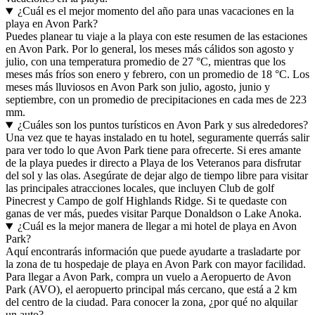
¿Cuál es el mejor momento del año para unas vacaciones en la
playa en Avon Park?
Puedes planear tu viaje a la playa con este resumen de las estaciones
en Avon Park. Por lo general, los meses más cálidos son agosto y
julio, con una temperatura promedio de 27 °C, mientras que los
meses más fríos son enero y febrero, con un promedio de 18 °C. Los
meses más lluviosos en Avon Park son julio, agosto, junio y
septiembre, con un promedio de precipitaciones en cada mes de 223
mm.
¿Cuáles son los puntos turísticos en Avon Park y sus alrededores?
Una vez que te hayas instalado en tu hotel, seguramente querrás salir
para ver todo lo que Avon Park tiene para ofrecerte. Si eres amante
de la playa puedes ir directo a Playa de los Veteranos para disfrutar
del sol y las olas. Asegúrate de dejar algo de tiempo libre para visitar
las principales atracciones locales, que incluyen Club de golf
Pinecrest y Campo de golf Highlands Ridge. Si te quedaste con
ganas de ver más, puedes visitar Parque Donaldson o Lake Anoka.
¿Cuál es la mejor manera de llegar a mi hotel de playa en Avon
Park?
Aquí encontrarás información que puede ayudarte a trasladarte por
la zona de tu hospedaje de playa en Avon Park con mayor facilidad.
Para llegar a Avon Park, compra un vuelo a Aeropuerto de Avon
Park (AVO), el aeropuerto principal más cercano, que está a 2 km
del centro de la ciudad. Para conocer la zona, ¿por qué no alquilar
un auto?