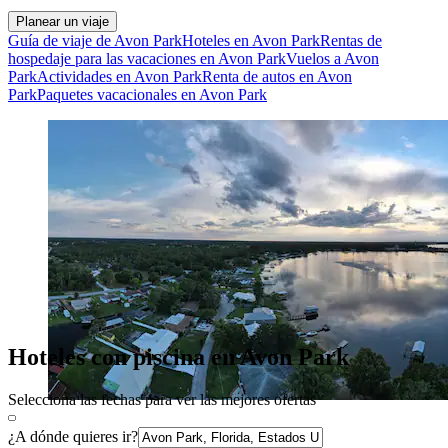
Planear un viaje
Guía de viaje de Avon Park
Hoteles en Avon Park
Rentas de
hospedaje para las vacaciones en Avon Park
Vuelos a Avon
Park
Actividades en Avon Park
Renta de autos en Avon
Park
Paquetes vacacionales en Avon Park
Hoteles con piscina en Avon Park
Selecciona las fechas para ver las mejores ofertas
¿A dónde quieres ir?