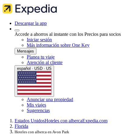
Descargar la app
Accede a ahorros al instante con los Precios para socios
Iniciar sesión
Más información sobre One Key
Mensajes
Planea tu viaje
Atención al cliente
español · USD · US
Anunciar una propiedad
Mis viajes
Sugerencias
Estados Unidos
Hoteles con alberca
Expedia.com
Florida
Hoteles con alberca en Avon Park