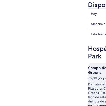
Dispo
Consulta
Hoy
precios
en
Consulta
Mañana po
Avon
precios
Park
en
Consulta
Este fin 
para
Avon
precios
hoy,
Park
en
Hospé
7
para
Avon
ago
mañana
Park
Park
-
por
para
8
la
este
Campo de 
ago
noche,
fin
Greens
8
de
7.2/10 (9 op
ago
semana,
-
7
Disfruta del
9
Pittsburg, 
ago
Greens. Pase
ago
-
lago de esta
9
disfruta de 
ago
restaurantes