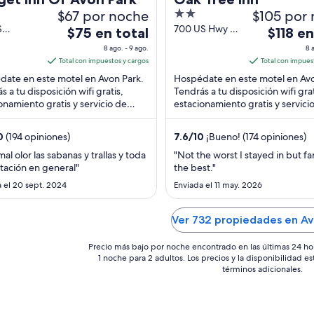
$67 por noche
2
$105 por
out
S
700 US Hwy 27
El
El
$75 en total
$118 en
ay 27
S Avon Park FL
of
precio
precio
8 ago. - 9 ago.
8 
 Avon
5
es
es
Total con impuestos y cargos
Total con impues
L
de
de
ate en este motel en Avon Park.
Hospédate en este motel en Avo
$75
$118
s a tu disposición wifi gratis,
Tendrás a tu disposición wifi grat
onamiento gratis y servicio de
en
estacionamiento gratis y servici
en
ión las 24 horas. Estarás muy
limpieza diario. Estarás muy cer
total
total
de ...
atracciones ...
por
por
0
(194 opiniones)
7.6
/
10
¡Bueno! (174 opiniones)
noche
noche
al olor las sabanas y trallas y toda
"Not the worst I stayed in but fa
del
del
itación en general"
the best."
8
8
 el 20 sept. 2024
Enviada el 11 may. 2026
ago
ago
al
al
Ver 732 propiedades en Av
9
9
ago
ago
Precio más bajo por noche encontrado en las últimas 24 ho
1 noche para 2 adultos. Los precios y la disponibilidad e
términos adicionales.