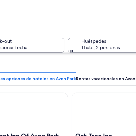
Altas pal
k-out
Huéspedes
cionar fecha
1 hab., 2 personas
Un paseo 
res opciones de hoteles en Avon Park
Rentas vacacionales en Avon
 Inn Of Avon Park
Oak Tree Inn
casas residenciales y muelles.
get Inn Of Avon Park
Oak Tree Inn