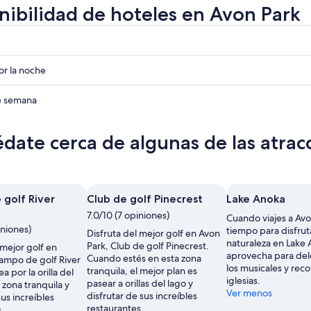
nibilidad de hoteles en Avon Park
r
r
r la noche
r
de semana
date cerca de algunas de las atra
golf River
Club de golf Pinecrest
Lake Anoka
7.0/10 (7 opiniones)
Cuando viajes a Avo
iniones)
tiempo para disfrut
Disfruta del mejor golf en Avon
naturaleza en Lake 
Park, Club de golf Pinecrest.
 mejor golf en
aprovecha para del
Cuando estés en esta zona
Campo de golf River
los musicales y reco
tranquila, el mejor plan es
a por la orilla del
iglesias.
pasear a orillas del lago y
 zona tranquila y
Ver menos
disfrutar de sus increíbles
sus increíbles
restaurantes.
.