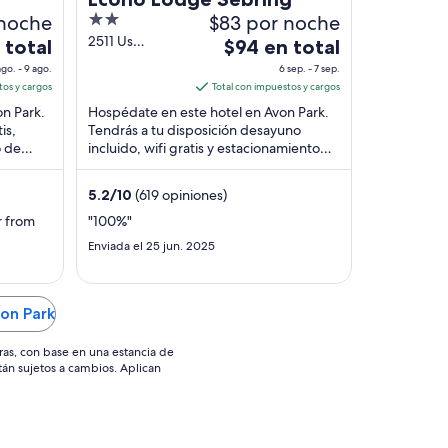
 noche
2
$83 por noche
out
2511 Us
El
 total
$94 en total
Highway 27 S
of
precio
ago. - 9 ago.
6 sep. - 7 sep.
Avon Park FL
5
es
tos y cargos
Total con impuestos y cargos
de
n Park.
Hospédate en este hotel en Avon Park.
$94
is,
Tendrás a tu disposición desayuno
o de
incluido, wifi gratis y estacionamiento
en
ca de
gratis. Estarás muy cerca de atracciones
total
como ...
por
5.2
/
10
(619 opiniones)
noche
r from
"100%"
del
Enviada el 25 jun. 2025
6
sep
al
on Park
7
sep
ras, con base en una estancia de
stán sujetos a cambios. Aplican