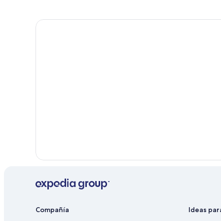
Hoteles haciendas en Condado de Highlands
Hoteles cerca de Muelle de la ciudad de Sebring
Cabañas en Sebring Shores
Hoteles históricos en Sebring Shores
Hoteles en Sebring Shores
Compañía
Ideas par