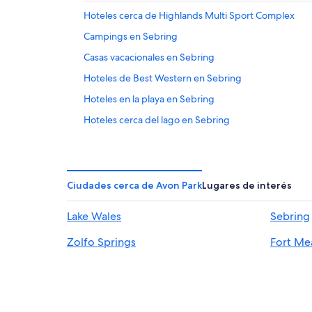
Hoteles cerca de Highlands Multi Sport Complex
Campings en Sebring
Casas vacacionales en Sebring
Hoteles de Best Western en Sebring
Hoteles en la playa en Sebring
Hoteles cerca del lago en Sebring
Hoteles con gimnasio en Sebring
Hoteles que aceptan mascotas en Sebring
Moteles en Sebring
Ciudades cerca de Avon Park
Lugares de interés
Hoteles con parque acuático en Florida
Lake Wales
Sebring
Cabañas en Florida
Zolfo Springs
Fort Me
Hoteles todo incluido en Sun 'n Lake
Hoteles en Sun 'n Lake
Hoteles cerca de Parque Donaldson
Casas de huéspedes en Frostproof