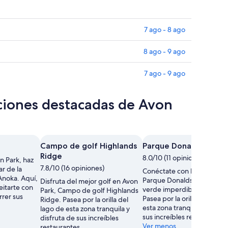
7 ago - 8 ago
8 ago - 9 ago
7 ago - 9 ago
cciones destacadas de Avon
Campo de golf Highlands
Parque Donaldson
Ridge
8.0/10 (11 opiniones)
n Park, haz
7.8/10 (16 opiniones)
ar de la
Conéctate con la naturalez
Anoka. Aquí,
Parque Donaldson, un esp
Disfruta del mejor golf en Avon
eitarte con
verde imperdible de Avon 
Park, Campo de golf Highlands
rrer sus
Pasea por la orilla del lago 
Ridge. Pasea por la orilla del
esta zona tranquila y disfru
lago de esta zona tranquila y
sus increíbles restaurantes.
disfruta de sus increíbles
Ver menos
restaurantes.