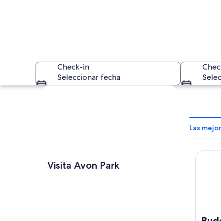
Check-in
Chec
Seleccionar fecha
Selec
Explorar mapa
Las mejo
Budget
Un lago rodeado de 
Visita Avon Park
Bud