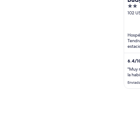
2
out
102 U
Highw
of
South
5
Park F
Hospéd
Tendrá
estaci
recepc
cerca 
6.4
/
1
"Muy m
la hab
Enviada