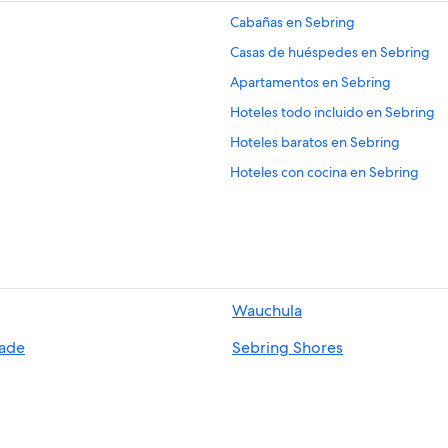
Cabañas en Sebring
Casas de huéspedes en Sebring
Apartamentos en Sebring
Hoteles todo incluido en Sebring
Hoteles baratos en Sebring
Hoteles con cocina en Sebring
Hoteles con alberca en Sebring
Hoteles en Sebring
Hoteles todo incluido en Florida
Hoteles en Florida
Wauchula
Hoteles con spa en Sun 'n Lake
ade
Sebring Shores
Hoteles cerca de viñedos en Sun 'n
Hoteles cerca de Club campestre 
Hoteles 4 estrellas en Frostproof
Hoteles en Frostproof