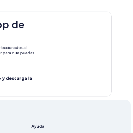
rder Hall
pp de
res
ng Shores
ive
leccionados al
rar para que puedas
o y descarga la
Ayuda