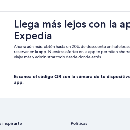
Hoteles en Orlando
Hoteles cerca de Club de campo Ha
Llega más lejos con la a
Casas vacacionales en Sebring Sho
Expedia
Hoteles cerca de viñedos en Sebri
Hoteles cerca de Avon Park Execut
Ahorra aún más: obtén hasta un 20% de descuento en hoteles se
reservar en la app. Nuestras ofertas en la app te permiten ahor
viajar más y administrar todo desde donde estés.
Escanea el código QR con la cámara de tu dispositiv
app.
a inspirarte
Políticas