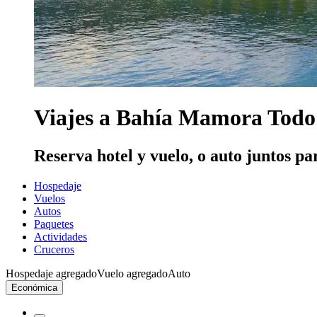
Viajes a Bahía Mamora Todo 
Reserva hotel y vuelo, o auto juntos pa
Hospedaje
Vuelos
Autos
Paquetes
Actividades
Cruceros
Hospedaje agregado
Vuelo agregado
Auto
Económica