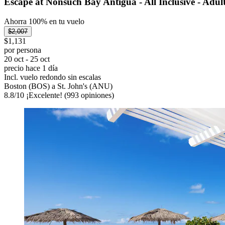
Escape at Nonsuch Bay Antigua - All Inclusive - Adul
Ahorra 100% en tu vuelo
$2,007
$1,131
por persona
20 oct - 25 oct
precio hace 1 día
Incl. vuelo redondo sin escalas
Boston (BOS) a St. John's (ANU)
8.8
/
10
¡Excelente! (993 opiniones)