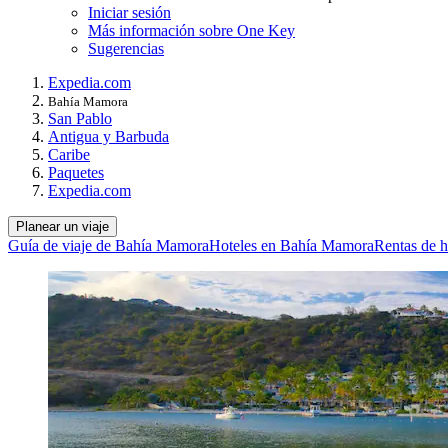
Iniciar sesión
Más información sobre One Key
Sugerencias
Expedia.com
Bahía Mamora
San Pablo
Antigua y Barbuda
Caribe
Paquetes
Expedia.com
Planear un viaje
Guía de viaje de Bahía Mamora
Hoteles en Bahía Mamora
Rentas de 