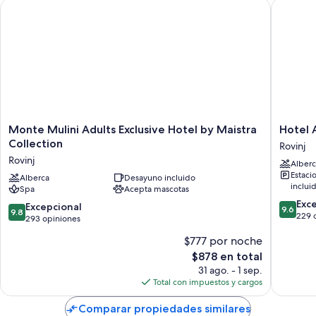
Monte Mulini Adults Exclusive Hotel by Maistra Collection
Hotel A
Monte
Hotel
Monte Mulini Adults Exclusive Hotel by Maistra
Hotel 
Mulini
Arupin
Collection
Rovinj
Adults
Rovinj
Rovinj
Alberc
Exclusive
Estaci
Hotel
Alberca
Desayuno incluido
inclui
Spa
Acepta mascotas
by
9.6
Maistra
Exc
9.8
Excepcional
9.6
9.8
de
Collection
229 
de
293 opiniones
10,
Rovinj
10,
$777 por noche
Excepcio
Excepcional,
229
El
$878 en total
293
opinion
precio
opiniones
31 ago. - 1 sep.
actual
Total con impuestos y cargos
es
de
Comparar propiedades similares