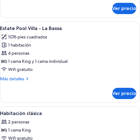
Loggia
sobre
Ver precio
Estate
Pool
Residence
Abrir
Un edificio de piedra con piscina, silla
4
with
Estate Pool Villa - La Bassa
todas
Loggia
1076 pies cuadrados
las
1 habitación
fotos
de
4 personas
Estate
1 cama King y 1 cama individual
Pool
Wifi gratuito
Villa
Más
Más detalles
-
detalles
La
sobre
Ver precio
Estate
Bassa
Pool
Villa
Abrir
Un dormitorio con cama, una bandeja 
1
-
Habitación clásica
todas
La
2 personas
Bassa
las
1 cama King
fotos
de
Wifi gratuito