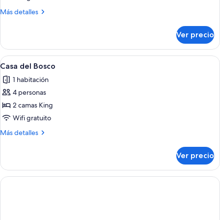
Habitación
Más
Más detalles
clásica
detalles
sobre
Ver precio
Habitación
clásica
Abrir
Una casa moderna con piscina, mobilia
1
Casa del Bosco
todas
1 habitación
las
4 personas
fotos
de
2 camas King
Casa
Wifi gratuito
del
Más
Más detalles
Bosco
detalles
sobre
Ver precio
Casa
del
Bosco