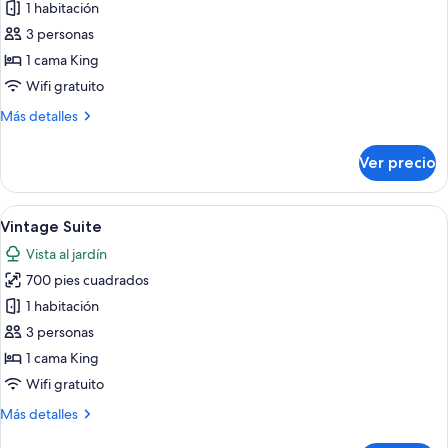
de
1 habitación
Executive
3 personas
Suite
1 cama King
Wifi gratuito
Más
Más detalles
detalles
sobre
Ver precio
Executive
Suite
Abrir
Un dormitorio con cama, mesita de noch
6
Vintage Suite
todas
Vista al jardín
las
700 pies cuadrados
fotos
de
1 habitación
Vintage
3 personas
Suite
1 cama King
Wifi gratuito
Más
Más detalles
detalles