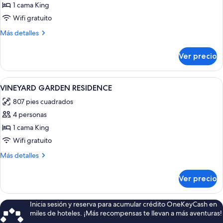
de
1 cama King
ESTATE
Wifi gratuito
GARDEN
Más
Más detalles
RESIDENCE
detalles
sobre
Ver precio
ESTATE
GARDEN
RESIDENCE
Abrir
Una cama bien tendida con un cojín az
3
VINEYARD GARDEN RESIDENCE
todas
807 pies cuadrados
las
4 personas
fotos
de
1 cama King
VINEYARD
Wifi gratuito
GARDEN
Más
Más detalles
RESIDENCE
detalles
sobre
Ver precio
VINEYARD
GARDEN
RESIDENCE
Inicia sesión y reserva para acumular crédito OneKeyCash en
miles de hoteles. ¡Más recompensas te llevan a más aventuras!