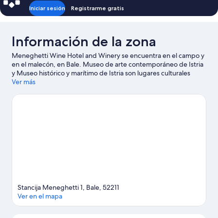
Iniciar sesión
Registrarme gratis
Información de la zona
Meneghetti Wine Hotel and Winery se encuentra en el campo y
en el malecón, en Bale. Museo de arte contemporáneo de Istria
y Museo histórico y marítimo de Istria son lugares culturales
destacados, y los turistas que quieran ir de compras pueden
Ver más
visitar Calle Carrera y Mercado de Rovinj. ¿Viajas con niños? No
te pierdas Paleo Parque y Acuario de Rovinj. Las actividades
como paseos en jet ski y kayaks ofrecen una gran oportunidad
de disfrutar del agua y, si buscas un poco de adrenalina, puedes
hacer paseos a caballo y paseos a pie o ciclismo en senderos en
los alrededores.
Visita nuestra guía de Bale
Stancija Meneghetti 1, Bale, 52211
Ver en el mapa