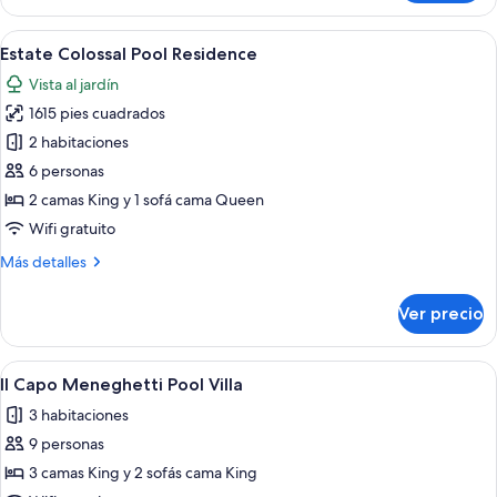
Colossal
Garden
Abrir
Amplia sala de estar con una escalera,
9
Residence
Estate Colossal Pool Residence
todas
Vista al jardín
las
1615 pies cuadrados
fotos
de
2 habitaciones
Estate
6 personas
Colossal
2 camas King y 1 sofá cama Queen
Pool
Wifi gratuito
Residence
Más
Más detalles
detalles
sobre
Ver precio
Estate
Colossal
Pool
Abrir
Un edificio de piedra de dos plantas co
6
Residence
Il Capo Meneghetti Pool Villa
todas
3 habitaciones
las
9 personas
fotos
de
3 camas King y 2 sofás cama King