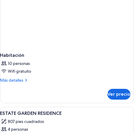
Habitación
10 personas
Wifi gratuito
Más
Más detalles
detalles
sobre
Ver precio
Habitación
Abrir
Una cama bien hecha con un cojín a ray
4
ESTATE GARDEN RESIDENCE
todas
807 pies cuadrados
las
4 personas
fotos