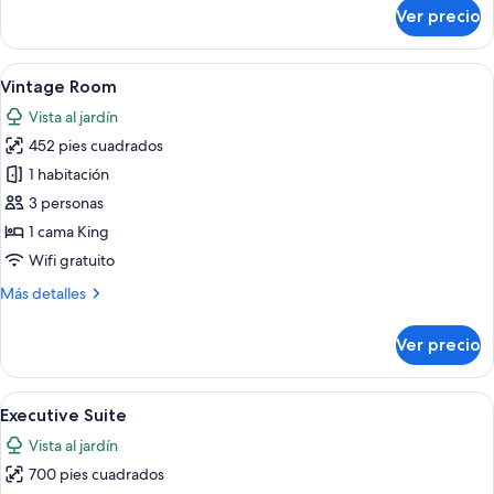
sobre
Ver precio
Habitación
superior
Abrir
Un dormitorio con dos camas, un escrito
7
Vintage Room
todas
Vista al jardín
las
452 pies cuadrados
fotos
de
1 habitación
Vintage
3 personas
Room
1 cama King
Wifi gratuito
Más
Más detalles
detalles
sobre
Ver precio
Vintage
Room
Abrir
Una habitación con una cama, un sofá,
7
Executive Suite
todas
Vista al jardín
las
700 pies cuadrados
fotos