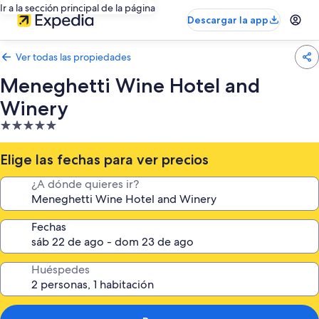
Ir a la sección principal de la página
Descargar la app
Ver todas las propiedades
Meneghetti Wine Hotel and
Winery
Propiedad
de
5.0
Elige las fechas para ver precios
estrellas
¿A dónde quieres ir?
Fechas
Huéspedes