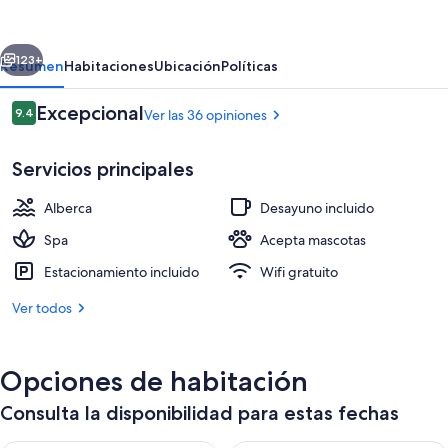
Hotel
and
erior
Siguiente
Winery
123+
Resumen
Habitaciones
Ubicación
Políticas
Opiniones
Excepcional
9.4
Ver las 36 opiniones
9.4 de 10,
Servicios principales
Alberca
Desayuno incluido
Spa
Acepta mascotas
Estacionamiento incluido
Wifi gratuito
Bar de playa
Ver todos
Opciones de habitación
Consulta la disponibilidad para estas fechas