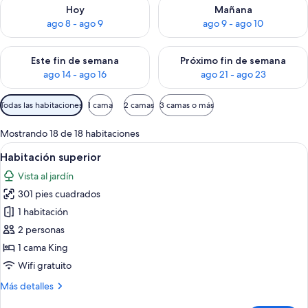
Consulta la disponibilidad para hoy ago 8 - ago 9
Consulta la disponibilidad pa
Hoy
Mañana
ago 8 - ago 9
ago 9 - ago 10
Consulta la disponibilidad para este fin de semana ago 14 - ag
Consulta la disponibilidad pa
Este fin de semana
Próximo fin de semana
ago 14 - ago 16
ago 21 - ago 23
Filtros
Todas las habitaciones
1 cama
2 camas
3 camas o más
disponibles
para
Mostrando 18 de 18 habitaciones
las
Abrir
Un dormitorio con una cama grande, me
6
Habitación superior
habitaciones
todas
Vista al jardín
las
301 pies cuadrados
fotos
de
1 habitación
Habitación
2 personas
superior
1 cama King
Wifi gratuito
Más
Más detalles
detalles