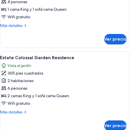
de
4 personas
Estate
1 cama King y 1 sofá cama Queen
Pool
Wifi gratuito
Residence
Más
Más detalles
detalles
sobre
Ver precio
Estate
Pool
Residence
Abrir
Un salón amplio con un gran sofá, una 
7
Estate Colossal Garden Residence
todas
Vista al jardín
las
1615 pies cuadrados
fotos
de
2 habitaciones
Estate
6 personas
Colossal
2 camas King y 1 sofá cama Queen
Garden
Wifi gratuito
Residence
Más
Más detalles
detalles
sobre
Ver precio
Estate