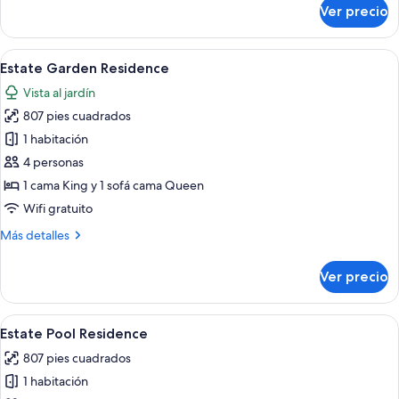
sobre
Ver precio
Vintage
Suite
Abrir
Una sala de estar acogedora con un sof
7
Estate Garden Residence
todas
Vista al jardín
las
807 pies cuadrados
fotos
de
1 habitación
Estate
4 personas
Garden
1 cama King y 1 sofá cama Queen
Residence
Wifi gratuito
Más
Más detalles
detalles
sobre
Ver precio
Estate
Garden
Residence
Abrir
Un comedor con una mesa y sillas de ma
7
Estate Pool Residence
todas
807 pies cuadrados
las
1 habitación
fotos