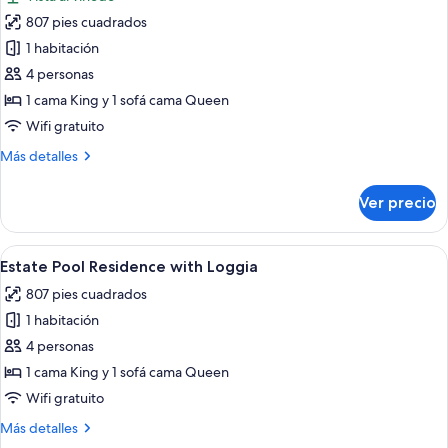
Alta
las
807 pies cuadrados
fotos
de
1 habitación
Vineyard
4 personas
Garden
1 cama King y 1 sofá cama Queen
Residence
Wifi gratuito
Más
Más detalles
detalles
sobre
Ver precio
Vineyard
Garden
Residence
Abrir
Un edificio de piedra con una pérgola
6
Estate Pool Residence with Loggia
todas
807 pies cuadrados
las
1 habitación
fotos
de
4 personas
Estate
1 cama King y 1 sofá cama Queen
Pool
Wifi gratuito
Residence
Más
Más detalles
with
detalles