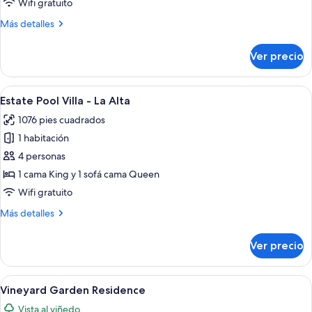
Il
Wifi gratuito
Capo
Más
Más detalles
Meneghetti
detalles
Pool
sobre
Ver precio
Il
Villa
Capo
Meneghetti
Abrir
Una sala moderna con un ventanal gran
6
Pool
Estate Pool Villa - La Alta
todas
Villa
1076 pies cuadrados
las
1 habitación
fotos
de
4 personas
Estate
1 cama King y 1 sofá cama Queen
Pool
Wifi gratuito
Villa
Más
Más detalles
-
detalles
La
sobre
Ver precio
Estate
Alta
Pool
Villa
Abrir
Vista de un viñedo a través de una ve
6
-
Vineyard Garden Residence
todas
La
Vista al viñedo