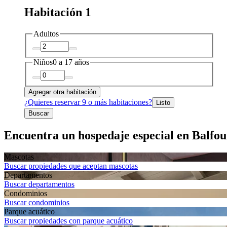
Habitación 1
Adultos
Niños
0 a 17 años
Agregar otra habitación
¿Quieres reservar 9 o más habitaciones?
Listo
Buscar
Encuentra un hospedaje especial en Balfou
Mascotas
Buscar propiedades que aceptan mascotas
Departa­mentos
Buscar departamentos
Condominios
Buscar condominios
Parque acuático
Buscar propiedades con parque acuático