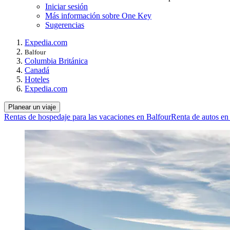
Iniciar sesión
Más información sobre One Key
Sugerencias
Expedia.com
Balfour
Columbia Británica
Canadá
Hoteles
Expedia.com
Planear un viaje
Rentas de hospedaje para las vacaciones en Balfour
Renta de autos en