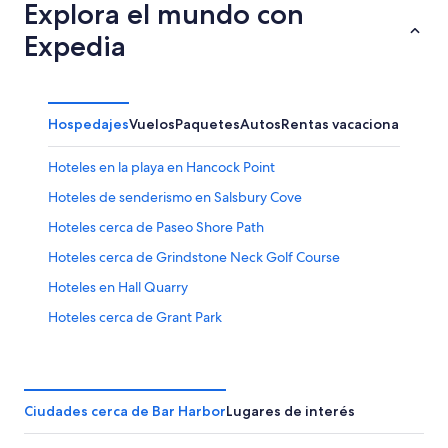
Explora el mundo con
Expedia
Hospedajes
Vuelos
Paquetes
Autos
Rentas vacacionales
Otr
Hoteles en la playa en Hancock Point
Hoteles de senderismo en Salsbury Cove
Hoteles cerca de Paseo Shore Path
Hoteles cerca de Grindstone Neck Golf Course
Hoteles en Hall Quarry
Hoteles cerca de Grant Park
Hoteles cerca de Jardín de azaleas Asticou
Apart-Hoteles en Sorrento
B&B en Sorrento
Ciudades cerca de Bar Harbor
Lugares de interés
Campings en Sorrento