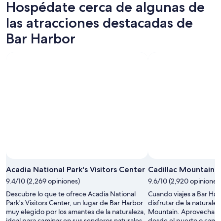
Hospédate cerca de algunas de
8
para
Bar
ago
mañana
Harbor
las atracciones destacadas de
-
por
para
Bar Harbor
9
la
el
ago
noche,
próximo
9
fin
ago
de
-
semana,
10
14
ago
ago
-
16
ago
Acadia National Park's Visitors Center
Cadillac Mountain
9.4/10 (2,269 opiniones)
9.6/10 (2,920 opiniones
Descubre lo que te ofrece Acadia National
Cuando viajes a Bar Har
Park's Visitors Center, un lugar de Bar Harbor
disfrutar de la naturalez
muy elegido por los amantes de la naturaleza,
Mountain. Aprovecha pa
ideal para caminar en sus senderos naturales.
desde el puerto o cami