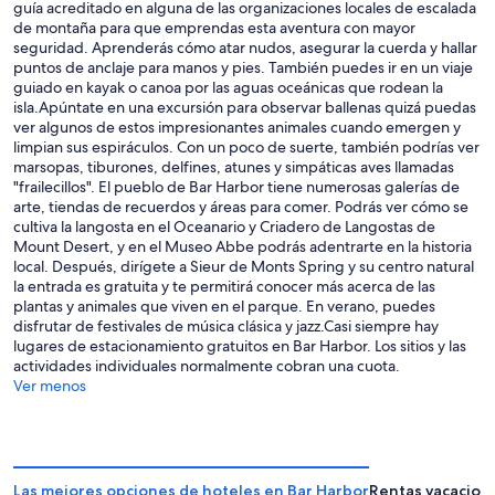
guía acreditado en alguna de las organizaciones locales de escalada
de montaña para que emprendas esta aventura con mayor
seguridad. Aprenderás cómo atar nudos, asegurar la cuerda y hallar
puntos de anclaje para manos y pies. También puedes ir en un viaje
guiado en kayak o canoa por las aguas oceánicas que rodean la
isla.Apúntate en una excursión para observar ballenas quizá puedas
ver algunos de estos impresionantes animales cuando emergen y
limpian sus espiráculos. Con un poco de suerte, también podrías ver
marsopas, tiburones, delfines, atunes y simpáticas aves llamadas
"frailecillos". El pueblo de Bar Harbor tiene numerosas galerías de
arte, tiendas de recuerdos y áreas para comer. Podrás ver cómo se
cultiva la langosta en el Oceanario y Criadero de Langostas de
Mount Desert, y en el Museo Abbe podrás adentrarte en la historia
local. Después, dirígete a Sieur de Monts Spring y su centro natural
la entrada es gratuita y te permitirá conocer más acerca de las
plantas y animales que viven en el parque. En verano, puedes
disfrutar de festivales de música clásica y jazz.Casi siempre hay
lugares de estacionamiento gratuitos en Bar Harbor. Los sitios y las
actividades individuales normalmente cobran una cuota.
Ver menos
Las mejores opciones de hoteles en Bar Harbor
Rentas vacacion