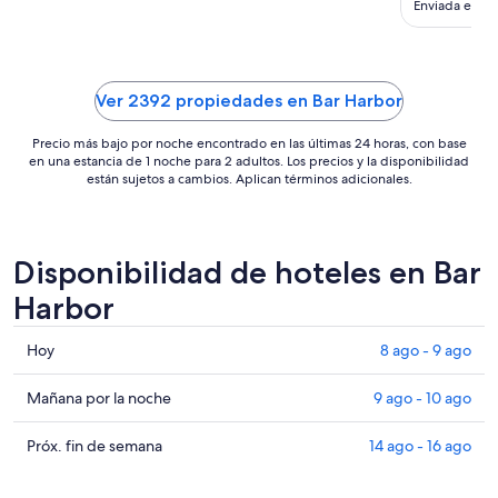
Enviada el 11 
2
sep
al
3
Ver 2392 propiedades en Bar Harbor
sep
Precio más bajo por noche encontrado en las últimas 24 horas, con base
en una estancia de 1 noche para 2 adultos. Los precios y la disponibilidad
están sujetos a cambios. Aplican términos adicionales.
Disponibilidad de hoteles en Bar
Harbor
Consultar
Hoy
8 ago - 9 ago
precios
en
Consultar
Mañana por la noche
9 ago - 10 ago
Bar
precios
Harbor
en
Consultar
Próx. fin de semana
14 ago - 16 ago
para
Bar
precios
hoy,
Harbor
en