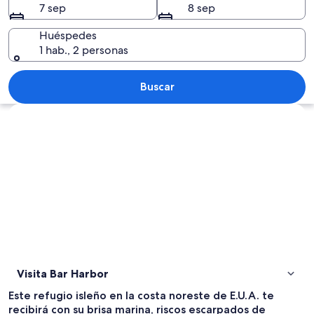
7 sep
8 sep
Huéspedes
1 hab., 2 personas
Un puerto con varias embarcaciones am
Buscar
Explorar mapa
Visita Bar Harbor
Este refugio isleño en la costa noreste de E.U.A. te
recibirá con su brisa marina, riscos escarpados de