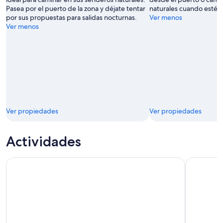
Pasea por el puerto de la zona y déjate tentar
naturales cuando estés 
por sus propuestas para salidas nocturnas.
Ver menos
Ver menos
Ver propiedades
Ver propiedades
Actividades
Lo mejor de Bar Harbor Recorrido autoguiado en audio a pi
Tour gastr