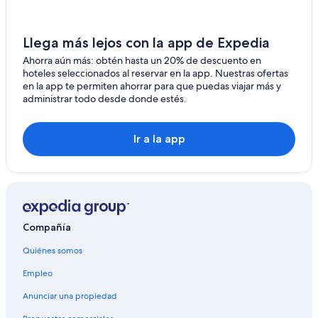
Hoteles cerca de Parque Nacional Acadia
Hoteles cerca de Acadia National Park's Visitors Center
Llega más lejos con la app de Expedia
Hoteles cerca de Somes Sound
Ahorra aún más: obtén hasta un 20% de descuento en
hoteles seleccionados al reservar en la app. Nuestras ofertas
B&B en Trenton
en la app te permiten ahorrar para que puedas viajar más y
administrar todo desde donde estés.
Hoteles en Trenton
Hoteles baratos en Mount Desert Island
Ir a la app
Hoteles con traslado del/al aeropuerto en Mount Desert
Island
Hoteles cerca de Precipice Trail
Hoteles cerca de Thompson Island Information Center
Cabañas en Northeast Harbor
Compañía
Apart-Hoteles en Northeast Harbor
Quiénes somos
Hoteles cerca de Cadillac Mountain
Empleo
Anunciar una propiedad