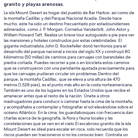
granito y playas arenosas.
La isla Mount Desert es hogar del pueblo de Bar Harbor, así como de
la montaña Cadillac y del Parque Nacional Acadia. Desde hace
mucho, este ha sido un destino frecuentado por estadounidenses
adinerados, como J. P. Morgan, Cornelius Vanderbilt, John Astor y
William Howard Taft. Realiza un breve tour autoguiado a pie para ver
las mansiones y hoteles construidos por estas celebridades. El
gigante industrialista John D. Rockefeller donó territorios para el
desarrollo del parque nacional a inicios del siglo XX y construyó 80
kilómetros (50 millas) de caminos para carruajes con barandales de
piedra cortada. Puedes recorrer a pie o en bicicleta estos caminos
que se construyeron con una pendiente ajustada precisamente para
que los carruajes pudieran circular sin problemas.Dentro del
parque, la montaña Cadillac, que se eleva a una altura de 470
metros (1,528 pies), es el punto más alto en la costa norteamericana.
También es uno de los lugares en los Estados Unidos que recibe el
amanecer antes que el resto de la nación. Únete a otros
madrugadores para conducir o caminar hasta la cima de la montaña,
y acompáñalos a contemplar y fotografiar el sol elevándose sobre el
océano Atlántico. En la cima, los guardabosques con frecuencia dan
charlas acerca de la geografía, la flora y fauna locales y las
constelaciones que se ven en el cielo.El escabroso granito de la isla
Mount Desert es ideal para escalar en roca, solo recuerda que los
riscos pueden ser traicioneros si no los conoces bien. Contrata un