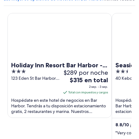
Holiday Inn Resort Bar Harbor - Acadia Natl Park by IHG
Seasider Mo
Holiday Inn Resort Bar Harbor -
Seaside
3
$289 por noche
2.5
Acadia Natl Park by IHG
out
out
123 Eden St Bar Harbor
40 Kebo Str
El
$315 en total
ME
Harbor ME
of
of
precio
2 sep. - 3 sep.
5
5
es
Total con impuestos y cargos
de
Hospédate en este hotel de negocios en Bar
Hospédate e
$315
Harbor. Tendrás a tu disposición estacionamiento
Bar Harbor. 
gratis, 2 restaurantes y marina. Nuestros
en
estacionamie
huéspedes destacan la alberca ...
Nuestros hu
total
por
8.8
/
10
¡Exce
noche
"Very conven
del