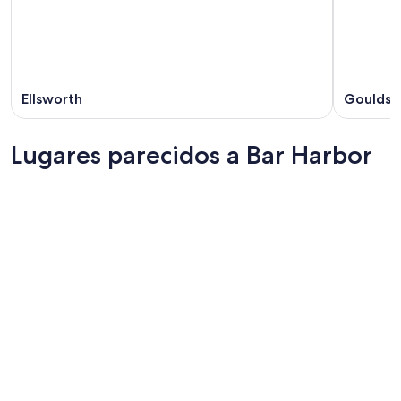
Ellsworth
Gouldsb
Lugares parecidos a Bar Harbor
Boothbay Harbor
Camden
Boothbay Harbor
Camden